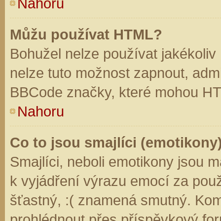
Nahoru
Můžu používat HTML?
Bohužel nelze používat jakékoliv
nelze tuto možnost zapnout, admi
BBCode značky, které mohou HT
Nahoru
Co to jsou smajlíci (emotikony
Smajlíci, neboli emotikony jsou m
k vyjádření výrazu emocí za použ
šťastný, :( znamená smutný. Kom
prohlédnout přes příspěvkový for