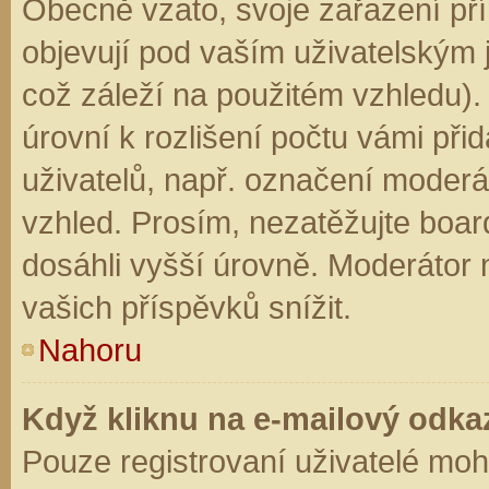
Obecně vzato, svoje zařazení př
objevují pod vaším uživatelským
což záleží na použitém vzhledu).
úrovní k rozlišení počtu vámi přid
uživatelů, např. označení moderá
vzhled. Prosím, nezatěžujte boar
dosáhli vyšší úrovně. Moderátor
vašich příspěvků snížit.
Nahoru
Když kliknu na e-mailový odkaz
Pouze registrovaní uživatelé moh