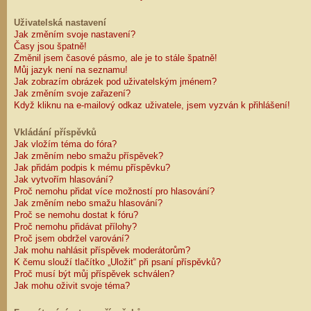
Uživatelská nastavení
Jak změním svoje nastavení?
Časy jsou špatně!
Změnil jsem časové pásmo, ale je to stále špatně!
Můj jazyk není na seznamu!
Jak zobrazím obrázek pod uživatelským jménem?
Jak změním svoje zařazení?
Když kliknu na e-mailový odkaz uživatele, jsem vyzván k přihlášení!
Vkládání příspěvků
Jak vložím téma do fóra?
Jak změním nebo smažu příspěvek?
Jak přidám podpis k mému příspěvku?
Jak vytvořím hlasování?
Proč nemohu přidat více možností pro hlasování?
Jak změním nebo smažu hlasování?
Proč se nemohu dostat k fóru?
Proč nemohu přidávat přílohy?
Proč jsem obdržel varování?
Jak mohu nahlásit příspěvek moderátorům?
K čemu slouží tlačítko „Uložit“ při psaní příspěvků?
Proč musí být můj příspěvek schválen?
Jak mohu oživit svoje téma?