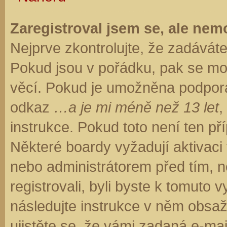
Zaregistroval jsem se, ale nemo
Nejprve zkontrolujte, že zadávát
Pokud jsou v pořádku, pak se moh
věcí. Pokud je umožněna podpora C
odkaz
…a je mi méně než 13 let
,
instrukce. Pokud toto není ten př
Některé boardy vyžadují aktivaci
nebo administrátorem před tím, ne
registrovali, byli byste k tomuto
následujte instrukce v něm obsaže
ujistěte se, že vámi zadaná e-ma