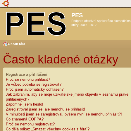
PES
Podpora efektivní spolupráce biomedicín
sféry 2009 - 2012
Obsah fóra
Často kladené otázky
Registrace a přihlášení
Proč se nemohu přihlásit?
Je vůbec potřeba se registrovat?
Proč jsem automaticky odhlášen?
Jak zabráním, aby se moje uživatelské jméno objevilo v seznamu právě
přihlášených?
Zapomněl jsem heslo!
Zaregistroval jsem se, ale nemohu se přihlásit!
V minulosti jsem se zaregistroval, ovšem nyní se nemohu přihlásit?!
Co znamená COPPA?
Proč se nemohu registrovat?
Co dělá odkaz „Smazat všechny cookies z fóra“?