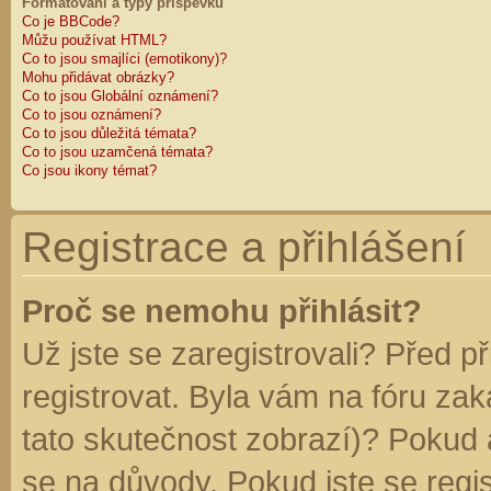
Formátování a typy příspěvků
Co je BBCode?
Můžu používat HTML?
Co to jsou smajlíci (emotikony)?
Mohu přidávat obrázky?
Co to jsou Globální oznámení?
Co to jsou oznámení?
Co to jsou důležitá témata?
Co to jsou uzamčená témata?
Co jsou ikony témat?
Registrace a přihlášení
Proč se nemohu přihlásit?
Už jste se zaregistrovali? Před p
registrovat. Byla vám na fóru za
tato skutečnost zobrazí)? Pokud a
se na důvody. Pokud jste se regist