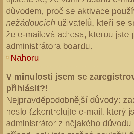
důvodem, proč se aktivace použí
nežádoucích
uživatelů, kteří se s
že e-mailová adresa, kterou jste p
administrátora boardu.
Nahoru
V minulosti jsem se zaregistr
přihlásit?!
Nejpravděpodobnější důvody: zad
heslo (zkontrolujte e-mail, který j
administrátor z nějakého důvodu 