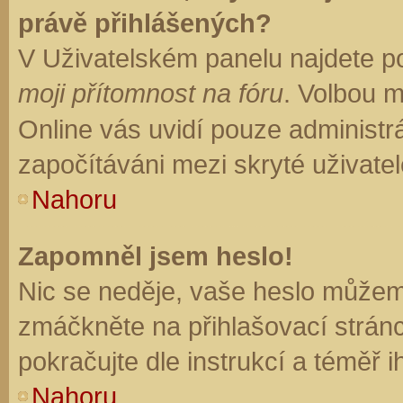
právě přihlášených?
V Uživatelském panelu najdete p
moji přítomnost na fóru
. Volbou 
Online vás uvidí pouze administrá
započítáváni mezi skryté uživatel
Nahoru
Zapomněl jsem heslo!
Nic se neděje, vaše heslo můžem
zmáčkněte na přihlašovací stránc
pokračujte dle instrukcí a téměř i
Nahoru