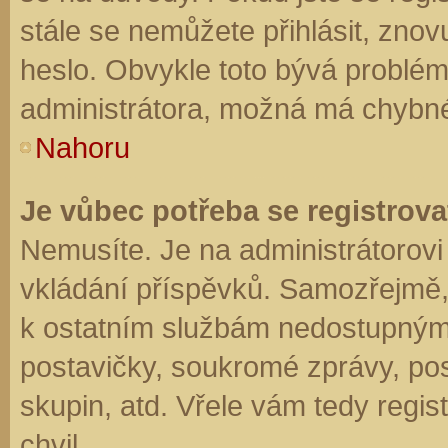
stále se nemůžete přihlásit, znov
heslo. Obvykle toto bývá problém
administrátora, možná má chybné
Nahoru
Je vůbec potřeba se registrova
Nemusíte. Je na administrátorovi f
vkládání příspěvků. Samozřejmě,
k ostatním službám nedostupným
postavičky, soukromé zprávy, posí
skupin, atd. Vřele vám tedy regis
chvil.