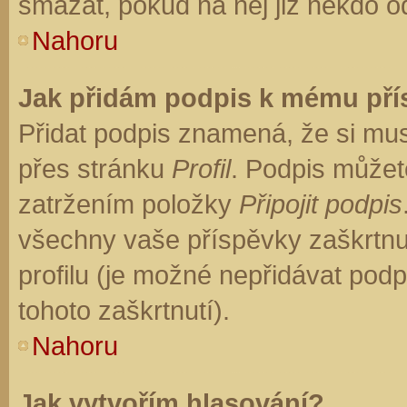
smazat, pokud na něj již někdo o
Nahoru
Jak přidám podpis k mému př
Přidat podpis znamená, že si musí
přes stránku
Profil
. Podpis můžet
zatržením položky
Připojit podpis
všechny vaše příspěvky zaškrtnu
profilu (je možné nepřidávat po
tohoto zaškrtnutí).
Nahoru
Jak vytvořím hlasování?