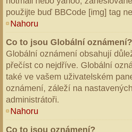
hotmail nebo yahoo, zaheslované
použijte buď BBCode [img] tag ne
Nahoru
Co to jsou Globální oznámení
Globální oznámení obsahují důleži
přečíst co nejdříve. Globální oz
také ve vašem uživatelském panelu
oznámení, záleží na nastavených
administrátoři.
Nahoru
Co to jsou oznámení?