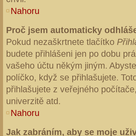
Nahoru
Proč jsem automaticky odhláš
Pokud nezaškrtnete tlačítko
Přihl
budete přihlášeni jen po dobu prá
vašeho účtu někým jiným. Abyste z
políčko, když se přihlašujete. T
přihlašujete z veřejného počítače
univerzitě atd.
Nahoru
Jak zabráním, aby se moje uži