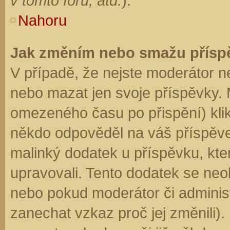
v tomto fóru, atd.
).
Nahoru
Jak změním nebo smažu přísp
V případě, že nejste moderátor n
nebo mazat jen svoje příspěvky. 
omezeného času po přispění) klik
někdo odpověděl na váš příspěve
malinký dodatek u příspěvku, kter
upravovali. Tento dodatek se neo
nebo pokud moderátor či administr
zanechat vzkaz proč jej změnili)