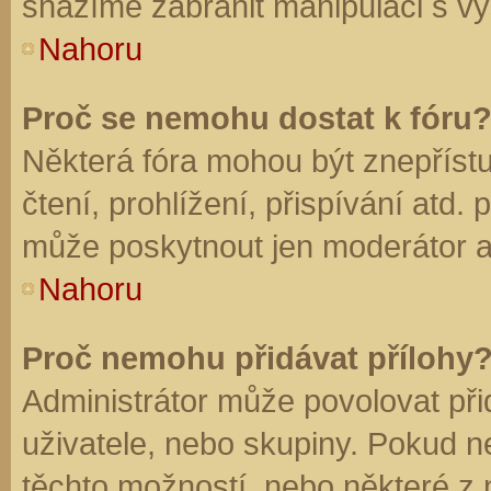
snažíme zabránit manipulaci s vý
Nahoru
Proč se nemohu dostat k fóru
Některá fóra mohou být znepříst
čtení, prohlížení, přispívání atd. 
může poskytnout jen moderátor a a
Nahoru
Proč nemohu přidávat přílohy
Administrátor může povolovat přid
uživatele, nebo skupiny. Pokud 
těchto možností, nebo některé z n