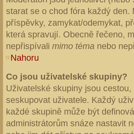
starat se o chod fóra každý den.
příspěvky, zamykat/odemykat, př
která spravují. Obecně řečeno, mo
nepřispívali
mimo téma
nebo nepři
Nahoru
Co jsou uživatelské skupiny?
Uživatelské skupiny jsou cestou,
seskupovat uživatele. Každý uživa
každé skupině může být definován
administrátorům snáze nastavit n