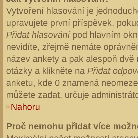
Vytvoření hlasování je jednoduch
upravujete první příspěvek, pokud
Přidat hlasování
pod hlavním okn
nevidíte, zřejmě nemáte oprávněn
název ankety a pak alespoň dvě
otázky a klikněte na
Přidat odpo
anketu, kde 0 znamená neomezen
můžete zadat, určuje administrát
Nahoru
Proč nemohu přidat více možno