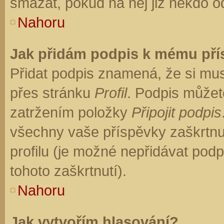
smazat, pokud na něj již někdo o
Nahoru
Jak přidám podpis k mému př
Přidat podpis znamená, že si musí
přes stránku
Profil
. Podpis můžet
zatržením položky
Připojit podpis
všechny vaše příspěvky zaškrtnu
profilu (je možné nepřidávat po
tohoto zaškrtnutí).
Nahoru
Jak vytvořím hlasování?