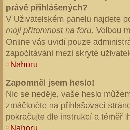
právě přihlášených?
V Uživatelském panelu najdete p
moji přítomnost na fóru
. Volbou 
Online vás uvidí pouze administrá
započítáváni mezi skryté uživatel
Nahoru
Zapomněl jsem heslo!
Nic se neděje, vaše heslo můžem
zmáčkněte na přihlašovací stránc
pokračujte dle instrukcí a téměř i
Nahoru