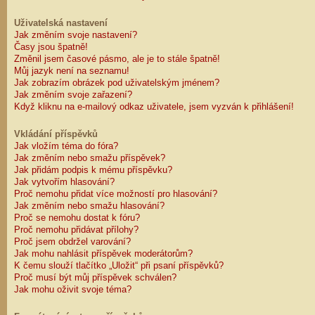
Uživatelská nastavení
Jak změním svoje nastavení?
Časy jsou špatně!
Změnil jsem časové pásmo, ale je to stále špatně!
Můj jazyk není na seznamu!
Jak zobrazím obrázek pod uživatelským jménem?
Jak změním svoje zařazení?
Když kliknu na e-mailový odkaz uživatele, jsem vyzván k přihlášení!
Vkládání příspěvků
Jak vložím téma do fóra?
Jak změním nebo smažu příspěvek?
Jak přidám podpis k mému příspěvku?
Jak vytvořím hlasování?
Proč nemohu přidat více možností pro hlasování?
Jak změním nebo smažu hlasování?
Proč se nemohu dostat k fóru?
Proč nemohu přidávat přílohy?
Proč jsem obdržel varování?
Jak mohu nahlásit příspěvek moderátorům?
K čemu slouží tlačítko „Uložit“ při psaní příspěvků?
Proč musí být můj příspěvek schválen?
Jak mohu oživit svoje téma?