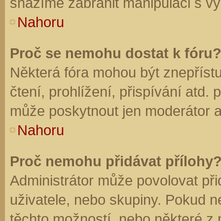
snažíme zabránit manipulaci s vý
Nahoru
Proč se nemohu dostat k fóru
Některá fóra mohou být znepříst
čtení, prohlížení, přispívání atd. 
může poskytnout jen moderátor a a
Nahoru
Proč nemohu přidávat přílohy
Administrátor může povolovat přid
uživatele, nebo skupiny. Pokud 
těchto možností, nebo některé z n