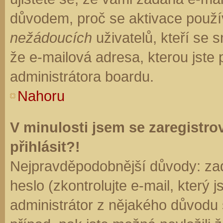
důvodem, proč se aktivace použí
nežádoucích
uživatelů, kteří se s
že e-mailová adresa, kterou jste p
administrátora boardu.
Nahoru
V minulosti jsem se zaregistr
přihlásit?!
Nejpravděpodobnější důvody: zad
heslo (zkontrolujte e-mail, který j
administrátor z nějakého důvodu 