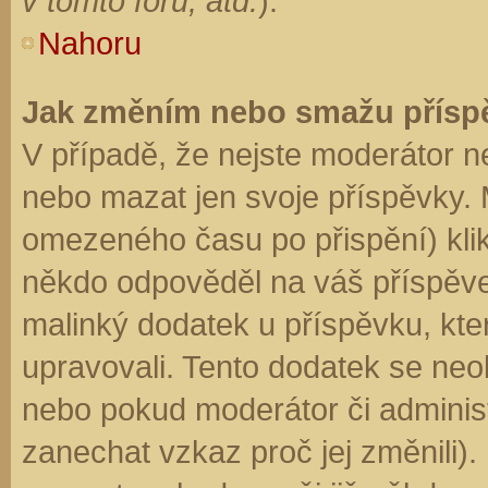
v tomto fóru, atd.
).
Nahoru
Jak změním nebo smažu přísp
V případě, že nejste moderátor n
nebo mazat jen svoje příspěvky. 
omezeného času po přispění) klik
někdo odpověděl na váš příspěve
malinký dodatek u příspěvku, kter
upravovali. Tento dodatek se neo
nebo pokud moderátor či administr
zanechat vzkaz proč jej změnili)