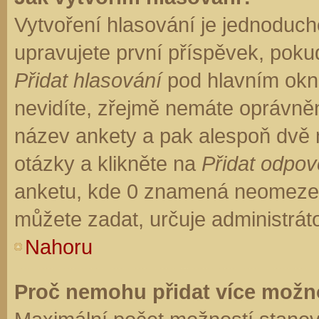
Vytvoření hlasování je jednoduch
upravujete první příspěvek, pokud
Přidat hlasování
pod hlavním okn
nevidíte, zřejmě nemáte oprávněn
název ankety a pak alespoň dvě
otázky a klikněte na
Přidat odpo
anketu, kde 0 znamená neomezen
můžete zadat, určuje administrát
Nahoru
Proč nemohu přidat více možno