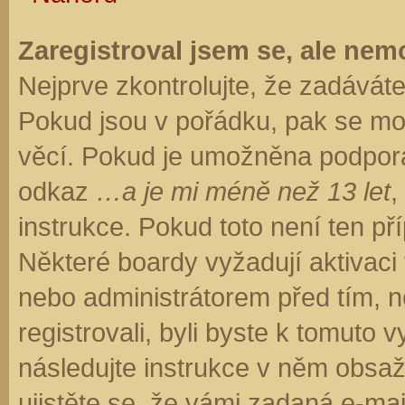
Zaregistroval jsem se, ale nemo
Nejprve zkontrolujte, že zadávát
Pokud jsou v pořádku, pak se moh
věcí. Pokud je umožněna podpora C
odkaz
…a je mi méně než 13 let
,
instrukce. Pokud toto není ten př
Některé boardy vyžadují aktivaci
nebo administrátorem před tím, ne
registrovali, byli byste k tomuto
následujte instrukce v něm obsaže
ujistěte se, že vámi zadaná e-ma