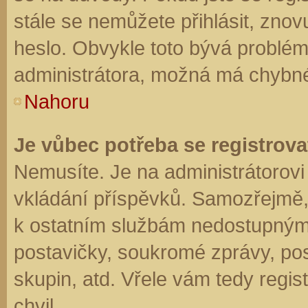
stále se nemůžete přihlásit, znov
heslo. Obvykle toto bývá problém
administrátora, možná má chybné
Nahoru
Je vůbec potřeba se registrova
Nemusíte. Je na administrátorovi f
vkládání příspěvků. Samozřejmě,
k ostatním službám nedostupným
postavičky, soukromé zprávy, posí
skupin, atd. Vřele vám tedy regis
chvil.