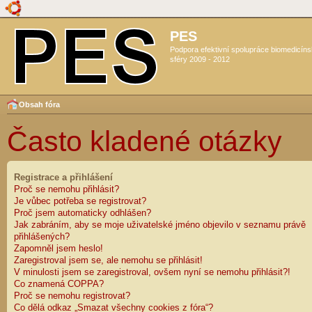
PES
Podpora efektivní spolupráce biomedicín
sféry 2009 - 2012
Obsah fóra
Často kladené otázky
Registrace a přihlášení
Proč se nemohu přihlásit?
Je vůbec potřeba se registrovat?
Proč jsem automaticky odhlášen?
Jak zabráním, aby se moje uživatelské jméno objevilo v seznamu právě
přihlášených?
Zapomněl jsem heslo!
Zaregistroval jsem se, ale nemohu se přihlásit!
V minulosti jsem se zaregistroval, ovšem nyní se nemohu přihlásit?!
Co znamená COPPA?
Proč se nemohu registrovat?
Co dělá odkaz „Smazat všechny cookies z fóra“?