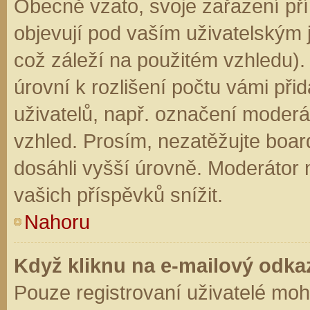
Obecně vzato, svoje zařazení př
objevují pod vaším uživatelským
což záleží na použitém vzhledu).
úrovní k rozlišení počtu vámi přid
uživatelů, např. označení moderá
vzhled. Prosím, nezatěžujte boar
dosáhli vyšší úrovně. Moderátor
vašich příspěvků snížit.
Nahoru
Když kliknu na e-mailový odkaz
Pouze registrovaní uživatelé moh