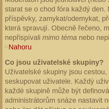
starat se o chod fóra každý den.
příspěvky, zamykat/odemykat, př
která spravují. Obecně řečeno, mo
nepřispívali
mimo téma
nebo nepři
Nahoru
Co jsou uživatelské skupiny?
Uživatelské skupiny jsou cestou,
seskupovat uživatele. Každý uživa
každé skupině může být definován
administrátorům snáze nastavit n