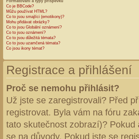
Formátování a typy příspěvků
Co je BBCode?
Můžu používat HTML?
Co to jsou smajlíci (emotikony)?
Mohu přidávat obrázky?
Co to jsou Globální oznámení?
Co to jsou oznámení?
Co to jsou důležitá témata?
Co to jsou uzamčená témata?
Co jsou ikony témat?
Registrace a přihlášení
Proč se nemohu přihlásit?
Už jste se zaregistrovali? Před p
registrovat. Byla vám na fóru za
tato skutečnost zobrazí)? Pokud a
se na důvody. Pokud jste se regist