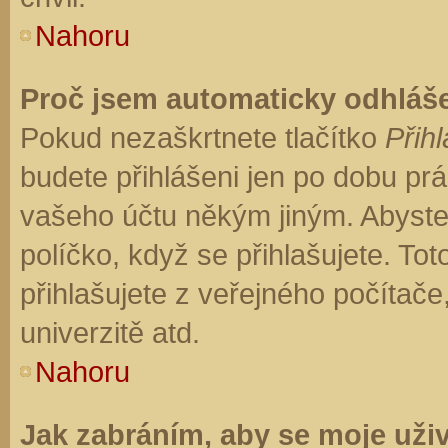
Nahoru
Proč jsem automaticky odhláš
Pokud nezaškrtnete tlačítko
Přihl
budete přihlášeni jen po dobu prá
vašeho účtu někým jiným. Abyste z
políčko, když se přihlašujete. T
přihlašujete z veřejného počítače
univerzitě atd.
Nahoru
Jak zabráním, aby se moje uži