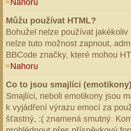
Nahoru
Můžu používat HTML?
Bohužel nelze používat jakékoliv
nelze tuto možnost zapnout, admi
BBCode značky, které mohou HT
Nahoru
Co to jsou smajlíci (emotikony
Smajlíci, neboli emotikony jsou m
k vyjádření výrazu emocí za použ
šťastný, :( znamená smutný. Kom
prohlédnout přes příspěvkový for