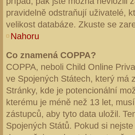
případ, pak jste možná nevložili 
pravidelně odstraňují uživatelé, k
velikost databáze. Zkuste se zare
Nahoru
Co znamená COPPA?
COPPA, neboli Child Online Priva
ve Spojených Státech, který má z
Stránky, kde je potencionální mož
kterému je méně než 13 let, mus
zástupců, aby tyto data uložil. Te
Spojených Států. Pokud si nejste jis