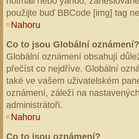
hotmail nebo yahoo, zaheslované
použijte buď BBCode [img] tag ne
Nahoru
Co to jsou Globální oznámení
Globální oznámení obsahují důleži
přečíst co nejdříve. Globální oz
také ve vašem uživatelském panelu
oznámení, záleží na nastavených
administrátoři.
Nahoru
Co to jsou oznámení?