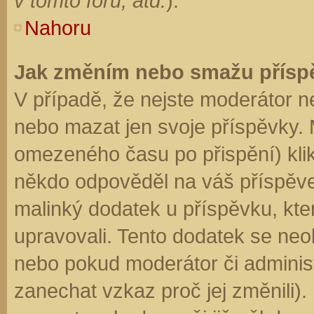
v tomto fóru, atd.
).
Nahoru
Jak změním nebo smažu přísp
V případě, že nejste moderátor n
nebo mazat jen svoje příspěvky. 
omezeného času po přispění) klik
někdo odpověděl na váš příspěve
malinký dodatek u příspěvku, kter
upravovali. Tento dodatek se neo
nebo pokud moderátor či administr
zanechat vzkaz proč jej změnili)