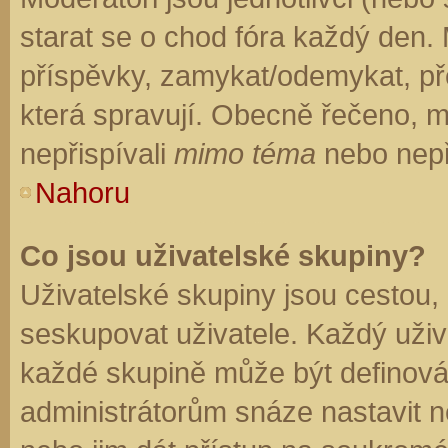
starat se o chod fóra každý den.
příspěvky, zamykat/odemykat, př
která spravují. Obecně řečeno, mo
nepřispívali
mimo téma
nebo nepři
Nahoru
Co jsou uživatelské skupiny?
Uživatelské skupiny jsou cestou,
seskupovat uživatele. Každý uživa
každé skupině může být definován
administrátorům snáze nastavit n