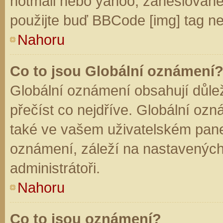
hotmail nebo yahoo, zaheslované
použijte buď BBCode [img] tag ne
Nahoru
Co to jsou Globální oznámení
Globální oznámení obsahují důleži
přečíst co nejdříve. Globální oz
také ve vašem uživatelském panelu
oznámení, záleží na nastavených
administrátoři.
Nahoru
Co to jsou oznámení?