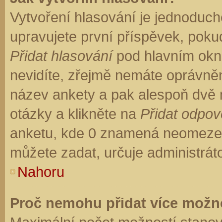
Vytvoření hlasování je jednoduch
upravujete první příspěvek, pokud
Přidat hlasování
pod hlavním okn
nevidíte, zřejmě nemáte oprávněn
název ankety a pak alespoň dvě
otázky a klikněte na
Přidat odpo
anketu, kde 0 znamená neomezen
můžete zadat, určuje administrát
Nahoru
Proč nemohu přidat více možno