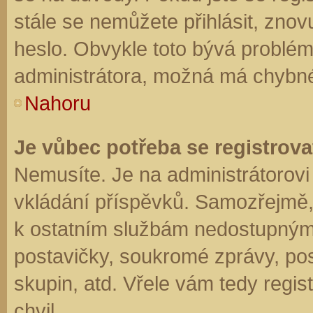
stále se nemůžete přihlásit, znov
heslo. Obvykle toto bývá problém
administrátora, možná má chybné
Nahoru
Je vůbec potřeba se registrova
Nemusíte. Je na administrátorovi f
vkládání příspěvků. Samozřejmě,
k ostatním službám nedostupným
postavičky, soukromé zprávy, posí
skupin, atd. Vřele vám tedy regis
chvil.