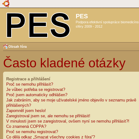
PES
Podpora efektivní spolupráce biomedicín
sféry 2009 - 2012
Obsah fóra
Často kladené otázky
Registrace a přihlášení
Proč se nemohu přihlásit?
Je vůbec potřeba se registrovat?
Proč jsem automaticky odhlášen?
Jak zabráním, aby se moje uživatelské jméno objevilo v seznamu právě
přihlášených?
Zapomněl jsem heslo!
Zaregistroval jsem se, ale nemohu se přihlásit!
V minulosti jsem se zaregistroval, ovšem nyní se nemohu přihlásit?!
Co znamená COPPA?
Proč se nemohu registrovat?
Co dělá odkaz „Smazat všechny cookies z fóra“?