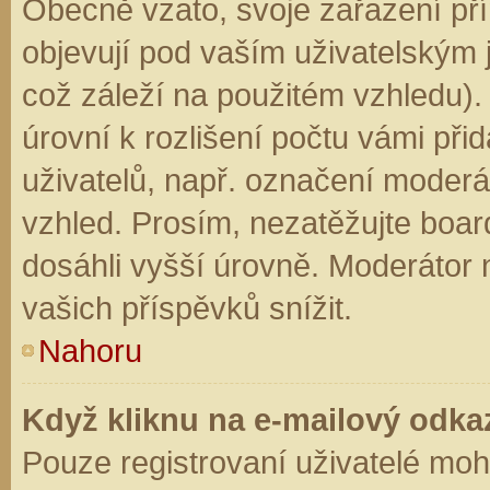
Obecně vzato, svoje zařazení př
objevují pod vaším uživatelským
což záleží na použitém vzhledu).
úrovní k rozlišení počtu vámi přid
uživatelů, např. označení moderá
vzhled. Prosím, nezatěžujte boar
dosáhli vyšší úrovně. Moderátor
vašich příspěvků snížit.
Nahoru
Když kliknu na e-mailový odkaz
Pouze registrovaní uživatelé moh