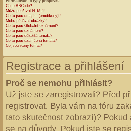
Formátování a typy příspěvků
Co je BBCode?
Můžu používat HTML?
Co to jsou smajlíci (emotikony)?
Mohu přidávat obrázky?
Co to jsou Globální oznámení?
Co to jsou oznámení?
Co to jsou důležitá témata?
Co to jsou uzamčená témata?
Co jsou ikony témat?
Registrace a přihlášení
Proč se nemohu přihlásit?
Už jste se zaregistrovali? Před p
registrovat. Byla vám na fóru za
tato skutečnost zobrazí)? Pokud a
se na důvody. Pokud jste se regist