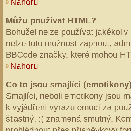
Nahoru
Můžu používat HTML?
Bohužel nelze používat jakékoliv
nelze tuto možnost zapnout, admi
BBCode značky, které mohou HT
Nahoru
Co to jsou smajlíci (emotikony
Smajlíci, neboli emotikony jsou m
k vyjádření výrazu emocí za použ
šťastný, :( znamená smutný. Kom
prohlédnout přes příspěvkový for