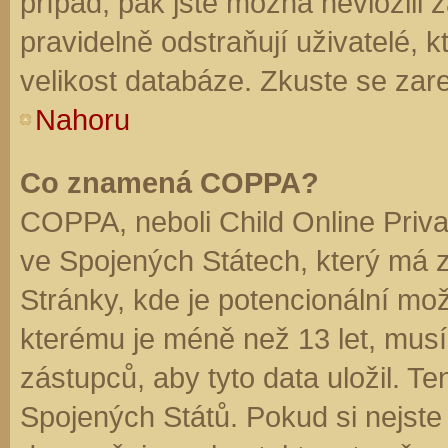
případ, pak jste možná nevložili 
pravidelně odstraňují uživatelé, k
velikost databáze. Zkuste se zare
Nahoru
Co znamená COPPA?
COPPA, neboli Child Online Priva
ve Spojených Státech, který má z
Stránky, kde je potencionální mož
kterému je méně než 13 let, mus
zástupců, aby tyto data uložil. Te
Spojených Států. Pokud si nejste jis