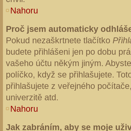
Nahoru
Proč jsem automaticky odhláš
Pokud nezaškrtnete tlačítko
Přihl
budete přihlášeni jen po dobu prá
vašeho účtu někým jiným. Abyste z
políčko, když se přihlašujete. T
přihlašujete z veřejného počítače
univerzitě atd.
Nahoru
Jak zabráním, aby se moje uži