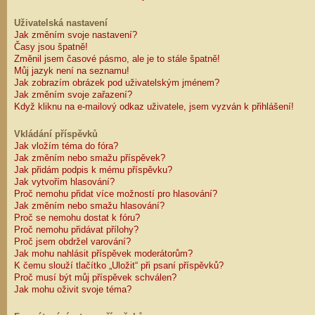
Uživatelská nastavení
Jak změním svoje nastavení?
Časy jsou špatně!
Změnil jsem časové pásmo, ale je to stále špatně!
Můj jazyk není na seznamu!
Jak zobrazím obrázek pod uživatelským jménem?
Jak změním svoje zařazení?
Když kliknu na e-mailový odkaz uživatele, jsem vyzván k přihlášení!
Vkládání příspěvků
Jak vložím téma do fóra?
Jak změním nebo smažu příspěvek?
Jak přidám podpis k mému příspěvku?
Jak vytvořím hlasování?
Proč nemohu přidat více možností pro hlasování?
Jak změním nebo smažu hlasování?
Proč se nemohu dostat k fóru?
Proč nemohu přidávat přílohy?
Proč jsem obdržel varování?
Jak mohu nahlásit příspěvek moderátorům?
K čemu slouží tlačítko „Uložit“ při psaní příspěvků?
Proč musí být můj příspěvek schválen?
Jak mohu oživit svoje téma?