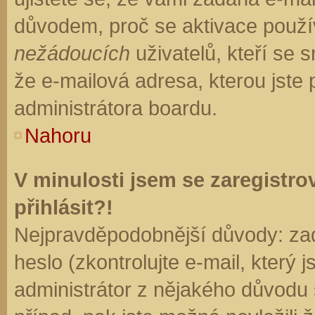
důvodem, proč se aktivace použí
nežádoucích
uživatelů, kteří se s
že e-mailová adresa, kterou jste p
administrátora boardu.
Nahoru
V minulosti jsem se zaregistr
přihlásit?!
Nejpravděpodobnější důvody: zad
heslo (zkontrolujte e-mail, který j
administrátor z nějakého důvodu 