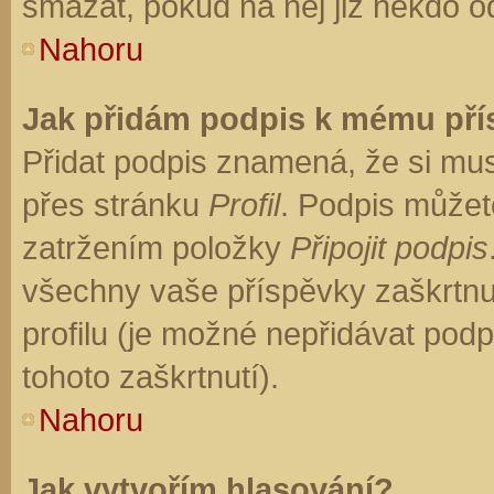
smazat, pokud na něj již někdo o
Nahoru
Jak přidám podpis k mému př
Přidat podpis znamená, že si musí
přes stránku
Profil
. Podpis můžet
zatržením položky
Připojit podpis
všechny vaše příspěvky zaškrtnu
profilu (je možné nepřidávat po
tohoto zaškrtnutí).
Nahoru
Jak vytvořím hlasování?