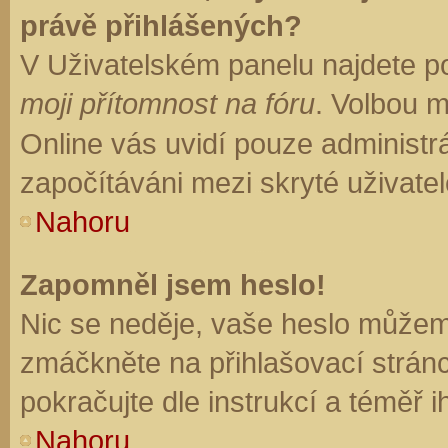
právě přihlášených?
V Uživatelském panelu najdete p
moji přítomnost na fóru
. Volbou 
Online vás uvidí pouze administrá
započítáváni mezi skryté uživatel
Nahoru
Zapomněl jsem heslo!
Nic se neděje, vaše heslo můžem
zmáčkněte na přihlašovací stránc
pokračujte dle instrukcí a téměř i
Nahoru