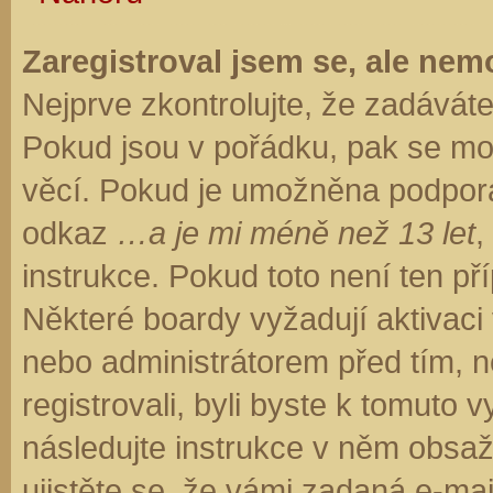
Zaregistroval jsem se, ale nemo
Nejprve zkontrolujte, že zadávát
Pokud jsou v pořádku, pak se moh
věcí. Pokud je umožněna podpora C
odkaz
…a je mi méně než 13 let
,
instrukce. Pokud toto není ten př
Některé boardy vyžadují aktivaci
nebo administrátorem před tím, ne
registrovali, byli byste k tomuto
následujte instrukce v něm obsaže
ujistěte se, že vámi zadaná e-ma