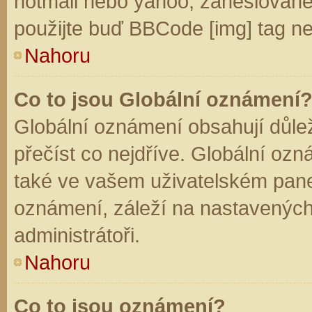
hotmail nebo yahoo, zaheslované
použijte buď BBCode [img] tag ne
Nahoru
Co to jsou Globální oznámení
Globální oznámení obsahují důleži
přečíst co nejdříve. Globální oz
také ve vašem uživatelském panelu
oznámení, záleží na nastavených
administrátoři.
Nahoru
Co to jsou oznámení?