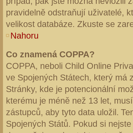
případ, pak jste možná nevložili 
pravidelně odstraňují uživatelé, k
velikost databáze. Zkuste se zare
Nahoru
Co znamená COPPA?
COPPA, neboli Child Online Priva
ve Spojených Státech, který má z
Stránky, kde je potencionální mož
kterému je méně než 13 let, mus
zástupců, aby tyto data uložil. Te
Spojených Států. Pokud si nejste jis