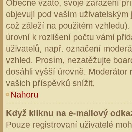
Obecně vzato, svoje zařazení př
objevují pod vaším uživatelským
což záleží na použitém vzhledu).
úrovní k rozlišení počtu vámi přid
uživatelů, např. označení moderá
vzhled. Prosím, nezatěžujte boar
dosáhli vyšší úrovně. Moderátor
vašich příspěvků snížit.
Nahoru
Když kliknu na e-mailový odkaz
Pouze registrovaní uživatelé moh