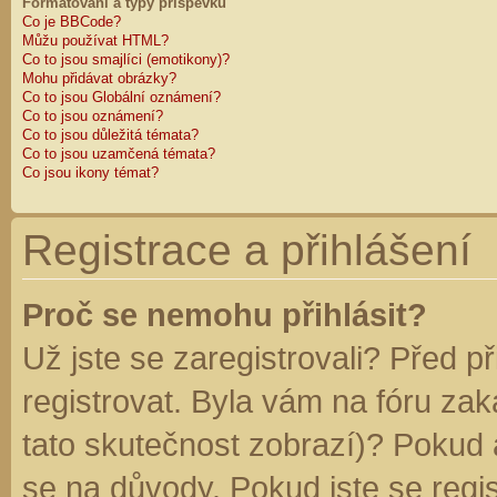
Formátování a typy příspěvků
Co je BBCode?
Můžu používat HTML?
Co to jsou smajlíci (emotikony)?
Mohu přidávat obrázky?
Co to jsou Globální oznámení?
Co to jsou oznámení?
Co to jsou důležitá témata?
Co to jsou uzamčená témata?
Co jsou ikony témat?
Registrace a přihlášení
Proč se nemohu přihlásit?
Už jste se zaregistrovali? Před p
registrovat. Byla vám na fóru za
tato skutečnost zobrazí)? Pokud a
se na důvody. Pokud jste se regist