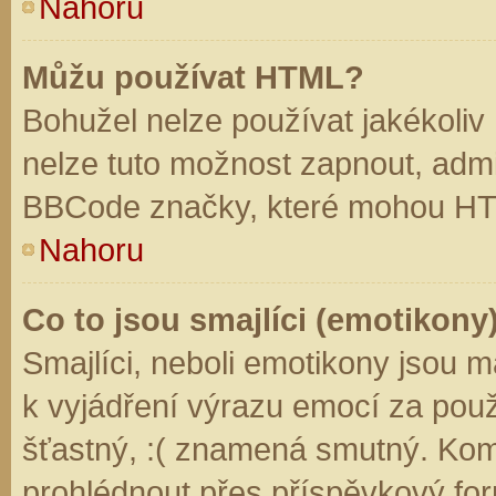
Nahoru
Můžu používat HTML?
Bohužel nelze používat jakékoliv
nelze tuto možnost zapnout, admi
BBCode značky, které mohou HT
Nahoru
Co to jsou smajlíci (emotikony
Smajlíci, neboli emotikony jsou m
k vyjádření výrazu emocí za použ
šťastný, :( znamená smutný. Kom
prohlédnout přes příspěvkový for