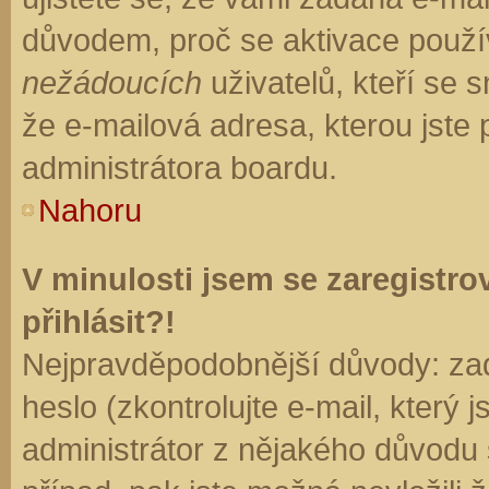
důvodem, proč se aktivace použí
nežádoucích
uživatelů, kteří se s
že e-mailová adresa, kterou jste p
administrátora boardu.
Nahoru
V minulosti jsem se zaregistr
přihlásit?!
Nejpravděpodobnější důvody: zad
heslo (zkontrolujte e-mail, který j
administrátor z nějakého důvodu 