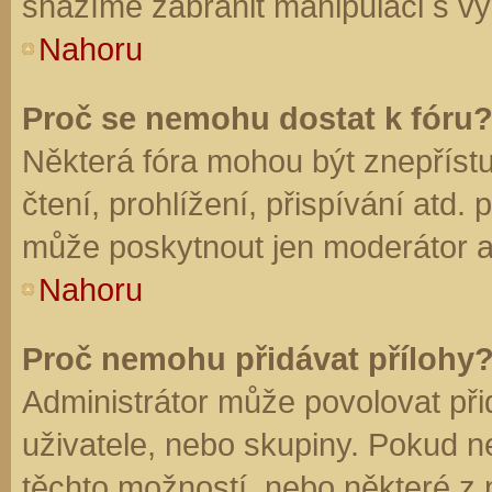
snažíme zabránit manipulaci s vý
Nahoru
Proč se nemohu dostat k fóru
Některá fóra mohou být znepříst
čtení, prohlížení, přispívání atd. 
může poskytnout jen moderátor a a
Nahoru
Proč nemohu přidávat přílohy
Administrátor může povolovat přid
uživatele, nebo skupiny. Pokud 
těchto možností, nebo některé z n