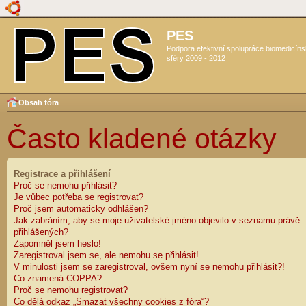
PES
Podpora efektivní spolupráce biomedicín
sféry 2009 - 2012
Obsah fóra
Často kladené otázky
Registrace a přihlášení
Proč se nemohu přihlásit?
Je vůbec potřeba se registrovat?
Proč jsem automaticky odhlášen?
Jak zabráním, aby se moje uživatelské jméno objevilo v seznamu právě
přihlášených?
Zapomněl jsem heslo!
Zaregistroval jsem se, ale nemohu se přihlásit!
V minulosti jsem se zaregistroval, ovšem nyní se nemohu přihlásit?!
Co znamená COPPA?
Proč se nemohu registrovat?
Co dělá odkaz „Smazat všechny cookies z fóra“?