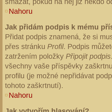
smazat, pokud na něj již někdo o
Nahoru
Jak přidám podpis k mému př
Přidat podpis znamená, že si musí
přes stránku
Profil
. Podpis můžet
zatržením položky
Připojit podpis
všechny vaše příspěvky zaškrtnu
profilu (je možné nepřidávat po
tohoto zaškrtnutí).
Nahoru
Jak vytvořím hlasování?