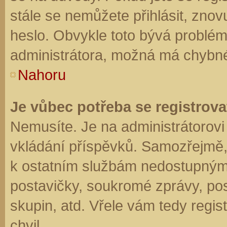
stále se nemůžete přihlásit, znov
heslo. Obvykle toto bývá problém
administrátora, možná má chybné
Nahoru
Je vůbec potřeba se registrova
Nemusíte. Je na administrátorovi f
vkládání příspěvků. Samozřejmě,
k ostatním službám nedostupným
postavičky, soukromé zprávy, posí
skupin, atd. Vřele vám tedy regis
chvil.