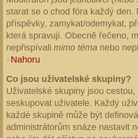
starat se o chod fóra každý den.
příspěvky, zamykat/odemykat, př
která spravují. Obecně řečeno, mo
nepřispívali
mimo téma
nebo nepři
Nahoru
Co jsou uživatelské skupiny?
Uživatelské skupiny jsou cestou,
seskupovat uživatele. Každý uživa
každé skupině může být definován
administrátorům snáze nastavit n