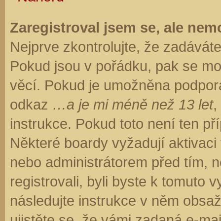
Zaregistroval jsem se, ale nemo
Nejprve zkontrolujte, že zadávát
Pokud jsou v pořádku, pak se moh
věcí. Pokud je umožněna podpora C
odkaz
…a je mi méně než 13 let
,
instrukce. Pokud toto není ten př
Některé boardy vyžadují aktivaci
nebo administrátorem před tím, ne
registrovali, byli byste k tomuto
následujte instrukce v něm obsaže
ujistěte se, že vámi zadaná e-ma