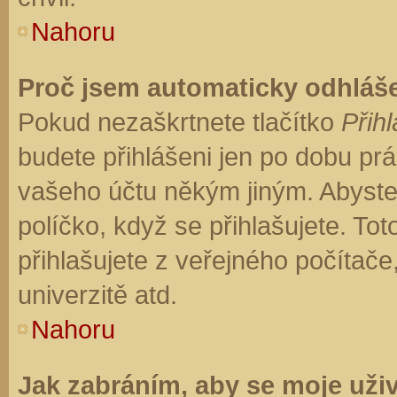
Nahoru
Proč jsem automaticky odhláš
Pokud nezaškrtnete tlačítko
Přihl
budete přihlášeni jen po dobu prá
vašeho účtu někým jiným. Abyste z
políčko, když se přihlašujete. T
přihlašujete z veřejného počítače
univerzitě atd.
Nahoru
Jak zabráním, aby se moje uži