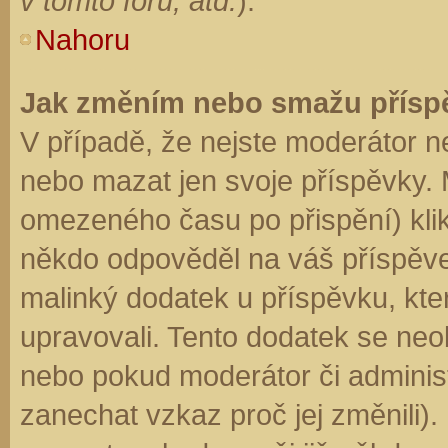
v tomto fóru, atd.
).
Nahoru
Jak změním nebo smažu přísp
V případě, že nejste moderátor n
nebo mazat jen svoje příspěvky. 
omezeného času po přispění) klik
někdo odpověděl na váš příspěve
malinký dodatek u příspěvku, kter
upravovali. Tento dodatek se neo
nebo pokud moderátor či administr
zanechat vzkaz proč jej změnili)