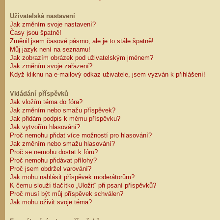
Uživatelská nastavení
Jak změním svoje nastavení?
Časy jsou špatně!
Změnil jsem časové pásmo, ale je to stále špatně!
Můj jazyk není na seznamu!
Jak zobrazím obrázek pod uživatelským jménem?
Jak změním svoje zařazení?
Když kliknu na e-mailový odkaz uživatele, jsem vyzván k přihlášení!
Vkládání příspěvků
Jak vložím téma do fóra?
Jak změním nebo smažu příspěvek?
Jak přidám podpis k mému příspěvku?
Jak vytvořím hlasování?
Proč nemohu přidat více možností pro hlasování?
Jak změním nebo smažu hlasování?
Proč se nemohu dostat k fóru?
Proč nemohu přidávat přílohy?
Proč jsem obdržel varování?
Jak mohu nahlásit příspěvek moderátorům?
K čemu slouží tlačítko „Uložit“ při psaní příspěvků?
Proč musí být můj příspěvek schválen?
Jak mohu oživit svoje téma?