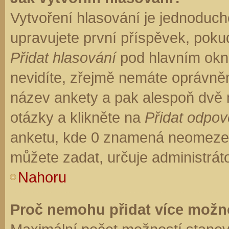
Vytvoření hlasování je jednoduch
upravujete první příspěvek, pokud
Přidat hlasování
pod hlavním okn
nevidíte, zřejmě nemáte oprávněn
název ankety a pak alespoň dvě
otázky a klikněte na
Přidat odpo
anketu, kde 0 znamená neomezen
můžete zadat, určuje administrát
Nahoru
Proč nemohu přidat více možno