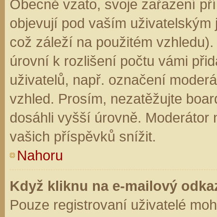
Obecně vzato, svoje zařazení př
objevují pod vaším uživatelským
což záleží na použitém vzhledu).
úrovní k rozlišení počtu vámi přid
uživatelů, např. označení moderá
vzhled. Prosím, nezatěžujte boar
dosáhli vyšší úrovně. Moderátor
vašich příspěvků snížit.
Nahoru
Když kliknu na e-mailový odkaz
Pouze registrovaní uživatelé moh