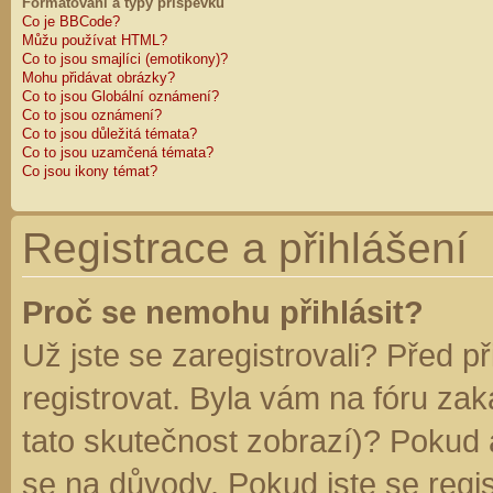
Formátování a typy příspěvků
Co je BBCode?
Můžu používat HTML?
Co to jsou smajlíci (emotikony)?
Mohu přidávat obrázky?
Co to jsou Globální oznámení?
Co to jsou oznámení?
Co to jsou důležitá témata?
Co to jsou uzamčená témata?
Co jsou ikony témat?
Registrace a přihlášení
Proč se nemohu přihlásit?
Už jste se zaregistrovali? Před p
registrovat. Byla vám na fóru za
tato skutečnost zobrazí)? Pokud a
se na důvody. Pokud jste se regist