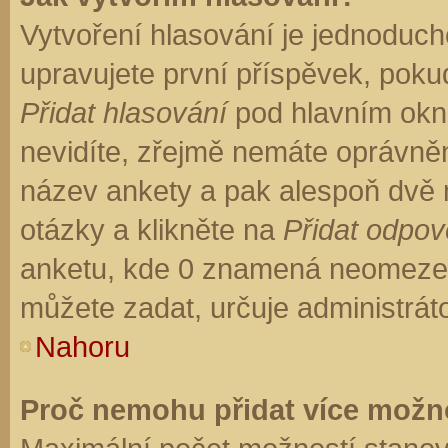
Vytvoření hlasování je jednoduch
upravujete první příspěvek, pokud
Přidat hlasování
pod hlavním okn
nevidíte, zřejmě nemáte oprávněn
název ankety a pak alespoň dvě
otázky a klikněte na
Přidat odpo
anketu, kde 0 znamená neomezen
můžete zadat, určuje administrát
Nahoru
Proč nemohu přidat více možno