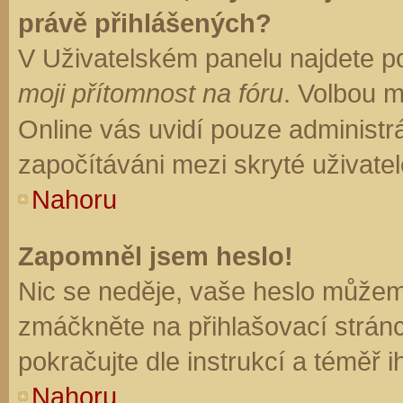
právě přihlášených?
V Uživatelském panelu najdete p
moji přítomnost na fóru
. Volbou 
Online vás uvidí pouze administrá
započítáváni mezi skryté uživatel
Nahoru
Zapomněl jsem heslo!
Nic se neděje, vaše heslo můžem
zmáčkněte na přihlašovací stránc
pokračujte dle instrukcí a téměř i
Nahoru