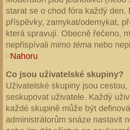
starat se o chod fóra každý den.
příspěvky, zamykat/odemykat, př
která spravují. Obecně řečeno, mo
nepřispívali
mimo téma
nebo nepři
Nahoru
Co jsou uživatelské skupiny?
Uživatelské skupiny jsou cestou,
seskupovat uživatele. Každý uživa
každé skupině může být definován
administrátorům snáze nastavit n