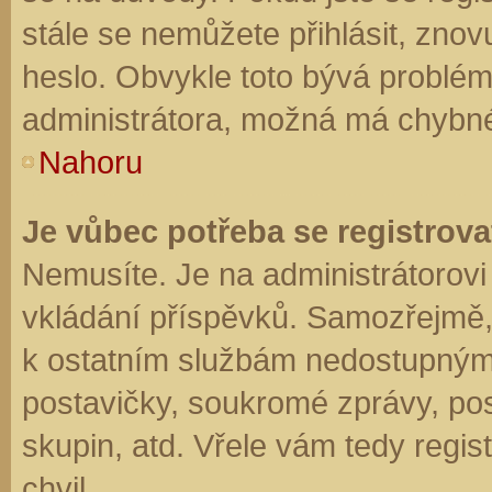
stále se nemůžete přihlásit, znov
heslo. Obvykle toto bývá problém
administrátora, možná má chybné
Nahoru
Je vůbec potřeba se registrova
Nemusíte. Je na administrátorovi f
vkládání příspěvků. Samozřejmě,
k ostatním službám nedostupným
postavičky, soukromé zprávy, posí
skupin, atd. Vřele vám tedy regis
chvil.