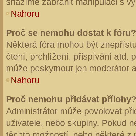
snažíme zabránit manipulaci s vý
Nahoru
Proč se nemohu dostat k fóru
Některá fóra mohou být znepříst
čtení, prohlížení, přispívání atd. 
může poskytnout jen moderátor a a
Nahoru
Proč nemohu přidávat přílohy
Administrátor může povolovat přid
uživatele, nebo skupiny. Pokud 
těchto možností, nebo některé z n