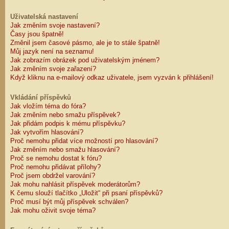
Uživatelská nastavení
Jak změním svoje nastavení?
Časy jsou špatně!
Změnil jsem časové pásmo, ale je to stále špatně!
Můj jazyk není na seznamu!
Jak zobrazím obrázek pod uživatelským jménem?
Jak změním svoje zařazení?
Když kliknu na e-mailový odkaz uživatele, jsem vyzván k přihlášení!
Vkládání příspěvků
Jak vložím téma do fóra?
Jak změním nebo smažu příspěvek?
Jak přidám podpis k mému příspěvku?
Jak vytvořím hlasování?
Proč nemohu přidat více možností pro hlasování?
Jak změním nebo smažu hlasování?
Proč se nemohu dostat k fóru?
Proč nemohu přidávat přílohy?
Proč jsem obdržel varování?
Jak mohu nahlásit příspěvek moderátorům?
K čemu slouží tlačítko „Uložit“ při psaní příspěvků?
Proč musí být můj příspěvek schválen?
Jak mohu oživit svoje téma?