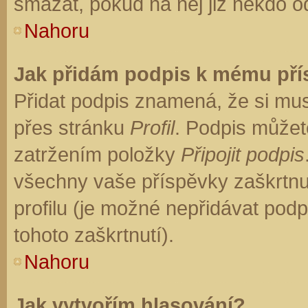
smazat, pokud na něj již někdo o
Nahoru
Jak přidám podpis k mému př
Přidat podpis znamená, že si musí
přes stránku
Profil
. Podpis můžet
zatržením položky
Připojit podpis
všechny vaše příspěvky zaškrtnu
profilu (je možné nepřidávat po
tohoto zaškrtnutí).
Nahoru
Jak vytvořím hlasování?