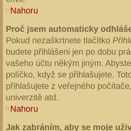
Nahoru
Proč jsem automaticky odhláš
Pokud nezaškrtnete tlačítko
Přihl
budete přihlášeni jen po dobu prá
vašeho účtu někým jiným. Abyste z
políčko, když se přihlašujete. T
přihlašujete z veřejného počítače
univerzitě atd.
Nahoru
Jak zabráním, aby se moje uži