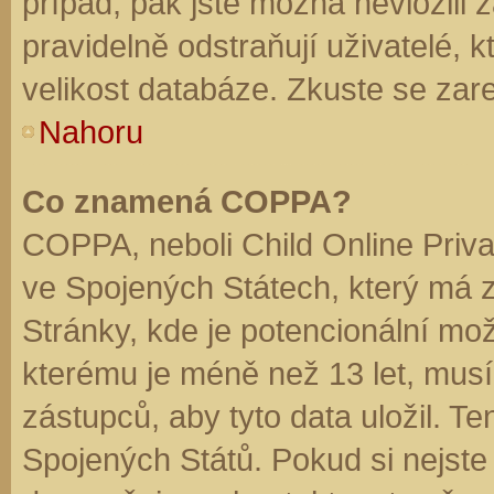
případ, pak jste možná nevložili 
pravidelně odstraňují uživatelé, k
velikost databáze. Zkuste se zare
Nahoru
Co znamená COPPA?
COPPA, neboli Child Online Priva
ve Spojených Státech, který má z
Stránky, kde je potencionální mož
kterému je méně než 13 let, mus
zástupců, aby tyto data uložil. Te
Spojených Států. Pokud si nejste jis