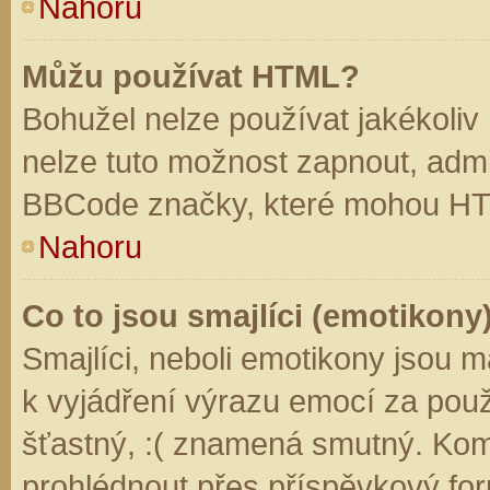
Nahoru
Můžu používat HTML?
Bohužel nelze používat jakékoliv
nelze tuto možnost zapnout, admi
BBCode značky, které mohou HT
Nahoru
Co to jsou smajlíci (emotikony
Smajlíci, neboli emotikony jsou m
k vyjádření výrazu emocí za použ
šťastný, :( znamená smutný. Kom
prohlédnout přes příspěvkový for