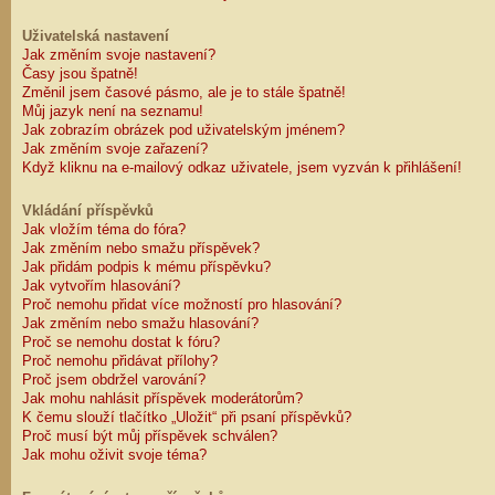
Uživatelská nastavení
Jak změním svoje nastavení?
Časy jsou špatně!
Změnil jsem časové pásmo, ale je to stále špatně!
Můj jazyk není na seznamu!
Jak zobrazím obrázek pod uživatelským jménem?
Jak změním svoje zařazení?
Když kliknu na e-mailový odkaz uživatele, jsem vyzván k přihlášení!
Vkládání příspěvků
Jak vložím téma do fóra?
Jak změním nebo smažu příspěvek?
Jak přidám podpis k mému příspěvku?
Jak vytvořím hlasování?
Proč nemohu přidat více možností pro hlasování?
Jak změním nebo smažu hlasování?
Proč se nemohu dostat k fóru?
Proč nemohu přidávat přílohy?
Proč jsem obdržel varování?
Jak mohu nahlásit příspěvek moderátorům?
K čemu slouží tlačítko „Uložit“ při psaní příspěvků?
Proč musí být můj příspěvek schválen?
Jak mohu oživit svoje téma?