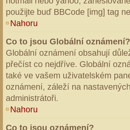
hotmail nebo yahoo, zaheslované
použijte buď BBCode [img] tag ne
Nahoru
Co to jsou Globální oznámení
Globální oznámení obsahují důleži
přečíst co nejdříve. Globální oz
také ve vašem uživatelském panelu
oznámení, záleží na nastavených
administrátoři.
Nahoru
Co to jsou oznámení?