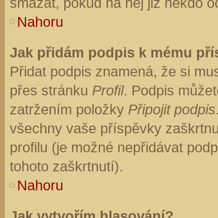
smazat, pokud na něj již někdo o
Nahoru
Jak přidám podpis k mému př
Přidat podpis znamená, že si musí
přes stránku
Profil
. Podpis můžet
zatržením položky
Připojit podpis
všechny vaše příspěvky zaškrtnu
profilu (je možné nepřidávat po
tohoto zaškrtnutí).
Nahoru
Jak vytvořím hlasování?