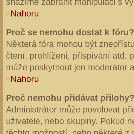
snažíme zabránit manipulaci s vý
Nahoru
Proč se nemohu dostat k fóru
Některá fóra mohou být znepříst
čtení, prohlížení, přispívání atd. 
může poskytnout jen moderátor a a
Nahoru
Proč nemohu přidávat přílohy
Administrátor může povolovat přid
uživatele, nebo skupiny. Pokud 
těchto možností, nebo některé z n