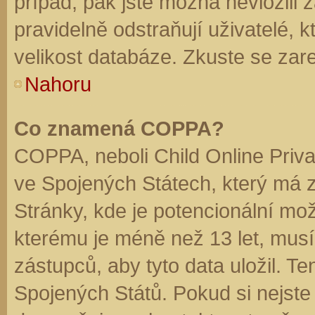
případ, pak jste možná nevložili 
pravidelně odstraňují uživatelé, k
velikost databáze. Zkuste se zare
Nahoru
Co znamená COPPA?
COPPA, neboli Child Online Priva
ve Spojených Státech, který má z
Stránky, kde je potencionální mož
kterému je méně než 13 let, mus
zástupců, aby tyto data uložil. Te
Spojených Států. Pokud si nejste jis