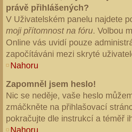
právě přihlášených?
V Uživatelském panelu najdete p
moji přítomnost na fóru
. Volbou 
Online vás uvidí pouze administrá
započítáváni mezi skryté uživatel
Nahoru
Zapomněl jsem heslo!
Nic se neděje, vaše heslo můžem
zmáčkněte na přihlašovací stránc
pokračujte dle instrukcí a téměř i
Nahoru