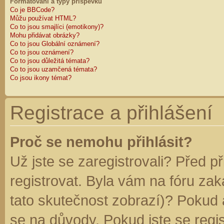
Formátování a typy příspěvků
Co je BBCode?
Můžu používat HTML?
Co to jsou smajlíci (emotikony)?
Mohu přidávat obrázky?
Co to jsou Globální oznámení?
Co to jsou oznámení?
Co to jsou důležitá témata?
Co to jsou uzamčená témata?
Co jsou ikony témat?
Registrace a přihlášení
Proč se nemohu přihlásit?
Už jste se zaregistrovali? Před p
registrovat. Byla vám na fóru za
tato skutečnost zobrazí)? Pokud a
se na důvody. Pokud jste se regist