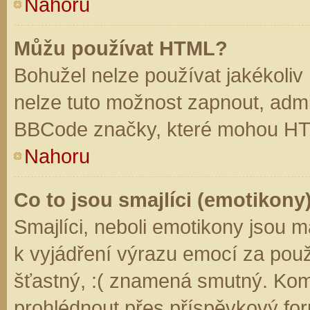
Nahoru
Můžu používat HTML?
Bohužel nelze používat jakékoliv
nelze tuto možnost zapnout, admi
BBCode značky, které mohou HT
Nahoru
Co to jsou smajlíci (emotikony
Smajlíci, neboli emotikony jsou m
k vyjádření výrazu emocí za použ
šťastný, :( znamená smutný. Kom
prohlédnout přes příspěvkový for