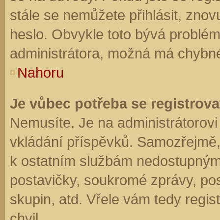
stále se nemůžete přihlásit, znov
heslo. Obvykle toto bývá problém
administrátora, možná má chybné
Nahoru
Je vůbec potřeba se registrova
Nemusíte. Je na administrátorovi f
vkládání příspěvků. Samozřejmě,
k ostatním službám nedostupným
postavičky, soukromé zprávy, posí
skupin, atd. Vřele vám tedy regis
chvil.