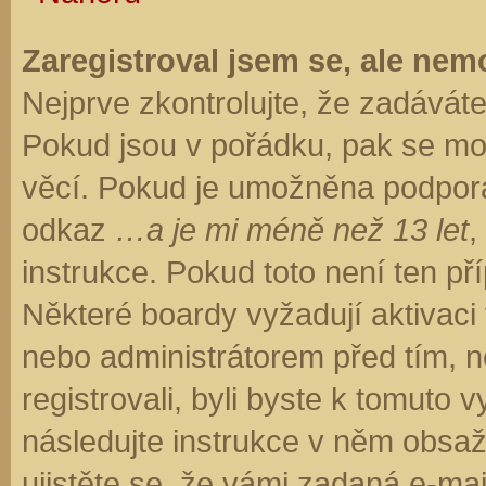
Zaregistroval jsem se, ale nemo
Nejprve zkontrolujte, že zadávát
Pokud jsou v pořádku, pak se moh
věcí. Pokud je umožněna podpora C
odkaz
…a je mi méně než 13 let
,
instrukce. Pokud toto není ten př
Některé boardy vyžadují aktivaci
nebo administrátorem před tím, ne
registrovali, byli byste k tomuto
následujte instrukce v něm obsaže
ujistěte se, že vámi zadaná e-ma