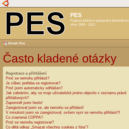
PES
Podpora efektivní spolupráce biomedicín
sféry 2009 - 2012
Obsah fóra
Často kladené otázky
Registrace a přihlášení
Proč se nemohu přihlásit?
Je vůbec potřeba se registrovat?
Proč jsem automaticky odhlášen?
Jak zabráním, aby se moje uživatelské jméno objevilo v seznamu právě
přihlášených?
Zapomněl jsem heslo!
Zaregistroval jsem se, ale nemohu se přihlásit!
V minulosti jsem se zaregistroval, ovšem nyní se nemohu přihlásit?!
Co znamená COPPA?
Proč se nemohu registrovat?
Co dělá odkaz „Smazat všechny cookies z fóra“?