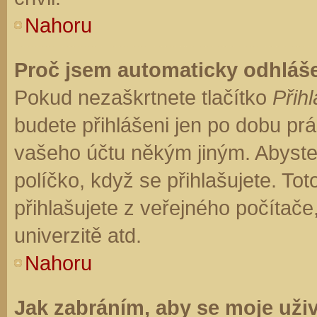
Nahoru
Proč jsem automaticky odhláš
Pokud nezaškrtnete tlačítko
Přihl
budete přihlášeni jen po dobu prá
vašeho účtu někým jiným. Abyste z
políčko, když se přihlašujete. T
přihlašujete z veřejného počítače
univerzitě atd.
Nahoru
Jak zabráním, aby se moje uži