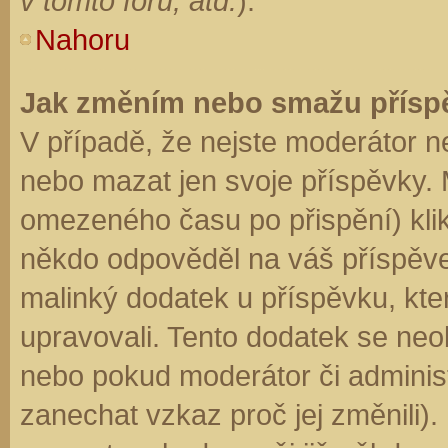
v tomto fóru, atd.
).
Nahoru
Jak změním nebo smažu přísp
V případě, že nejste moderátor n
nebo mazat jen svoje příspěvky. 
omezeného času po přispění) klik
někdo odpověděl na váš příspěve
malinký dodatek u příspěvku, kter
upravovali. Tento dodatek se neo
nebo pokud moderátor či administr
zanechat vzkaz proč jej změnili)