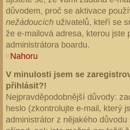
důvodem, proč se aktivace použí
nežádoucích
uživatelů, kteří se s
že e-mailová adresa, kterou jste p
administrátora boardu.
Nahoru
V minulosti jsem se zaregistr
přihlásit?!
Nejpravděpodobnější důvody: zad
heslo (zkontrolujte e-mail, který j
administrátor z nějakého důvodu 