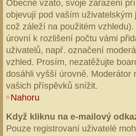
Obecně vzato, svoje zařazení př
objevují pod vaším uživatelským
což záleží na použitém vzhledu).
úrovní k rozlišení počtu vámi přid
uživatelů, např. označení moderá
vzhled. Prosím, nezatěžujte boar
dosáhli vyšší úrovně. Moderátor
vašich příspěvků snížit.
Nahoru
Když kliknu na e-mailový odkaz
Pouze registrovaní uživatelé moh