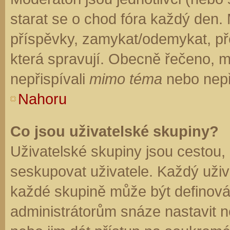
starat se o chod fóra každý den.
příspěvky, zamykat/odemykat, př
která spravují. Obecně řečeno, mo
nepřispívali
mimo téma
nebo nepři
Nahoru
Co jsou uživatelské skupiny?
Uživatelské skupiny jsou cestou,
seskupovat uživatele. Každý uživa
každé skupině může být definován
administrátorům snáze nastavit n