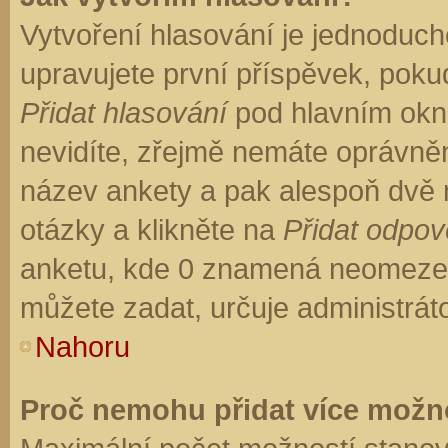
Vytvoření hlasování je jednoduch
upravujete první příspěvek, pokud
Přidat hlasování
pod hlavním okn
nevidíte, zřejmě nemáte oprávněn
název ankety a pak alespoň dvě
otázky a klikněte na
Přidat odpo
anketu, kde 0 znamená neomezen
můžete zadat, určuje administrát
Nahoru
Proč nemohu přidat více možno