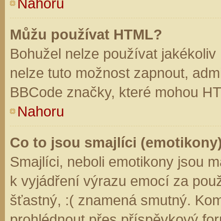
Nahoru
Můžu používat HTML?
Bohužel nelze používat jakékoliv
nelze tuto možnost zapnout, admi
BBCode značky, které mohou HT
Nahoru
Co to jsou smajlíci (emotikony
Smajlíci, neboli emotikony jsou m
k vyjádření výrazu emocí za použ
šťastný, :( znamená smutný. Kom
prohlédnout přes příspěvkový for