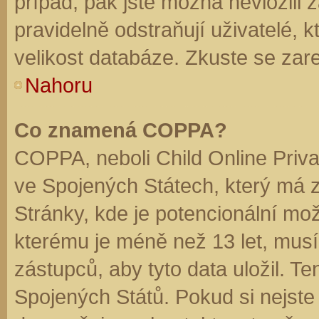
případ, pak jste možná nevložili 
pravidelně odstraňují uživatelé, k
velikost databáze. Zkuste se zare
Nahoru
Co znamená COPPA?
COPPA, neboli Child Online Priva
ve Spojených Státech, který má z
Stránky, kde je potencionální mož
kterému je méně než 13 let, mus
zástupců, aby tyto data uložil. Te
Spojených Států. Pokud si nejste jis