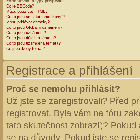
Formátování a typy příspěvků
Co je BBCode?
Můžu používat HTML?
Co to jsou smajlíci (emotikony)?
Mohu přidávat obrázky?
Co to jsou Globální oznámení?
Co to jsou oznámení?
Co to jsou důležitá témata?
Co to jsou uzamčená témata?
Co jsou ikony témat?
Registrace a přihlášení
Proč se nemohu přihlásit?
Už jste se zaregistrovali? Před p
registrovat. Byla vám na fóru za
tato skutečnost zobrazí)? Pokud a
se na důvody. Pokud jste se regist