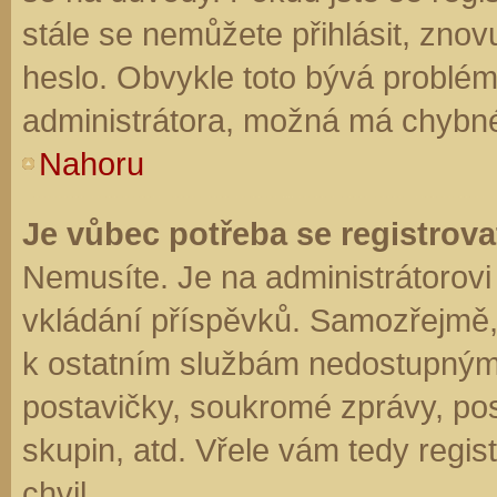
stále se nemůžete přihlásit, znov
heslo. Obvykle toto bývá problém
administrátora, možná má chybné
Nahoru
Je vůbec potřeba se registrova
Nemusíte. Je na administrátorovi f
vkládání příspěvků. Samozřejmě,
k ostatním službám nedostupným
postavičky, soukromé zprávy, posí
skupin, atd. Vřele vám tedy regis
chvil.