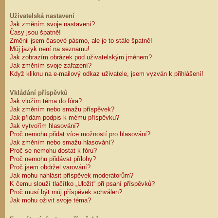
Uživatelská nastavení
Jak změním svoje nastavení?
Časy jsou špatně!
Změnil jsem časové pásmo, ale je to stále špatně!
Můj jazyk není na seznamu!
Jak zobrazím obrázek pod uživatelským jménem?
Jak změním svoje zařazení?
Když kliknu na e-mailový odkaz uživatele, jsem vyzván k přihlášení!
Vkládání příspěvků
Jak vložím téma do fóra?
Jak změním nebo smažu příspěvek?
Jak přidám podpis k mému příspěvku?
Jak vytvořím hlasování?
Proč nemohu přidat více možností pro hlasování?
Jak změním nebo smažu hlasování?
Proč se nemohu dostat k fóru?
Proč nemohu přidávat přílohy?
Proč jsem obdržel varování?
Jak mohu nahlásit příspěvek moderátorům?
K čemu slouží tlačítko „Uložit“ při psaní příspěvků?
Proč musí být můj příspěvek schválen?
Jak mohu oživit svoje téma?