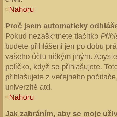
Nahoru
Proč jsem automaticky odhláš
Pokud nezaškrtnete tlačítko
Přihl
budete přihlášeni jen po dobu prá
vašeho účtu někým jiným. Abyste z
políčko, když se přihlašujete. T
přihlašujete z veřejného počítače
univerzitě atd.
Nahoru
Jak zabráním, aby se moje uži