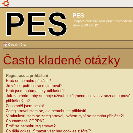
PES
Podpora efektivní spolupráce biomedicín
sféry 2009 - 2012
Obsah fóra
Často kladené otázky
Registrace a přihlášení
Proč se nemohu přihlásit?
Je vůbec potřeba se registrovat?
Proč jsem automaticky odhlášen?
Jak zabráním, aby se moje uživatelské jméno objevilo v seznamu právě
přihlášených?
Zapomněl jsem heslo!
Zaregistroval jsem se, ale nemohu se přihlásit!
V minulosti jsem se zaregistroval, ovšem nyní se nemohu přihlásit?!
Co znamená COPPA?
Proč se nemohu registrovat?
Co dělá odkaz „Smazat všechny cookies z fóra“?