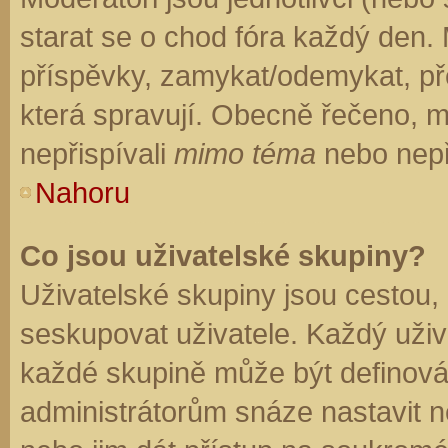
starat se o chod fóra každý den.
příspěvky, zamykat/odemykat, př
která spravují. Obecně řečeno, mo
nepřispívali
mimo téma
nebo nepři
Nahoru
Co jsou uživatelské skupiny?
Uživatelské skupiny jsou cestou,
seskupovat uživatele. Každý uživa
každé skupině může být definován
administrátorům snáze nastavit n