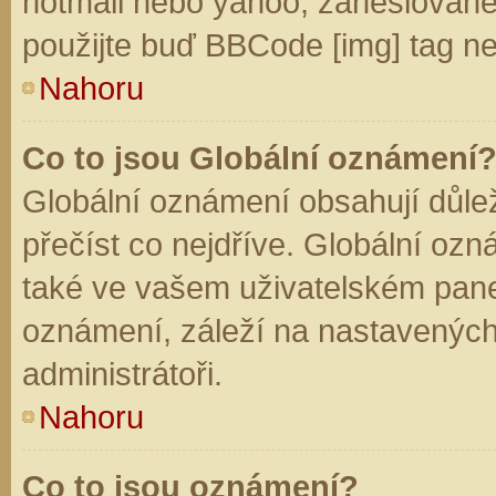
hotmail nebo yahoo, zaheslované
použijte buď BBCode [img] tag ne
Nahoru
Co to jsou Globální oznámení
Globální oznámení obsahují důleži
přečíst co nejdříve. Globální oz
také ve vašem uživatelském panelu
oznámení, záleží na nastavených
administrátoři.
Nahoru
Co to jsou oznámení?