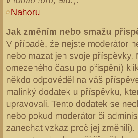
v tomto fóru, atd.
).
Nahoru
Jak změním nebo smažu přísp
V případě, že nejste moderátor n
nebo mazat jen svoje příspěvky. 
omezeného času po přispění) klik
někdo odpověděl na váš příspěve
malinký dodatek u příspěvku, kter
upravovali. Tento dodatek se neo
nebo pokud moderátor či administr
zanechat vzkaz proč jej změnili)