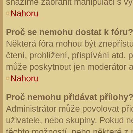
snažíme zabránit manipulaci s vý
Nahoru
Proč se nemohu dostat k fóru
Některá fóra mohou být znepříst
čtení, prohlížení, přispívání atd. 
může poskytnout jen moderátor a a
Nahoru
Proč nemohu přidávat přílohy
Administrátor může povolovat přid
uživatele, nebo skupiny. Pokud 
těchto možností, nebo některé z n