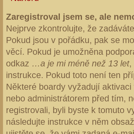
Zaregistroval jsem se, ale nemo
Nejprve zkontrolujte, že zadávát
Pokud jsou v pořádku, pak se moh
věcí. Pokud je umožněna podpora C
odkaz
…a je mi méně než 13 let
,
instrukce. Pokud toto není ten př
Některé boardy vyžadují aktivaci
nebo administrátorem před tím, ne
registrovali, byli byste k tomuto
následujte instrukce v něm obsaže
ujistěte se, že vámi zadaná e-ma