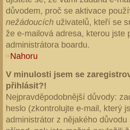
důvodem, proč se aktivace použí
nežádoucích
uživatelů, kteří se s
že e-mailová adresa, kterou jste p
administrátora boardu.
Nahoru
V minulosti jsem se zaregistr
přihlásit?!
Nejpravděpodobnější důvody: zad
heslo (zkontrolujte e-mail, který j
administrátor z nějakého důvodu 