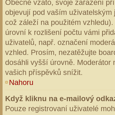
Obecně vzato, svoje zařazení př
objevují pod vaším uživatelským
což záleží na použitém vzhledu).
úrovní k rozlišení počtu vámi přid
uživatelů, např. označení moderá
vzhled. Prosím, nezatěžujte boar
dosáhli vyšší úrovně. Moderátor
vašich příspěvků snížit.
Nahoru
Když kliknu na e-mailový odkaz
Pouze registrovaní uživatelé moh