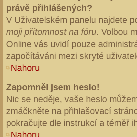
právě přihlášených?
V Uživatelském panelu najdete p
moji přítomnost na fóru
. Volbou 
Online vás uvidí pouze administrá
započítáváni mezi skryté uživatel
Nahoru
Zapomněl jsem heslo!
Nic se neděje, vaše heslo můžem
zmáčkněte na přihlašovací stránc
pokračujte dle instrukcí a téměř i
Nahoru