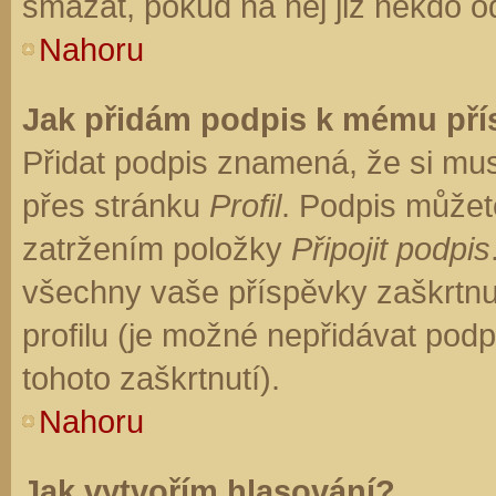
smazat, pokud na něj již někdo o
Nahoru
Jak přidám podpis k mému př
Přidat podpis znamená, že si musí
přes stránku
Profil
. Podpis můžet
zatržením položky
Připojit podpis
všechny vaše příspěvky zaškrtnu
profilu (je možné nepřidávat po
tohoto zaškrtnutí).
Nahoru
Jak vytvořím hlasování?