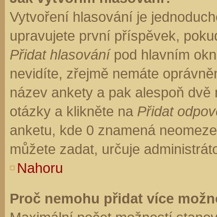
Vytvoření hlasování je jednoduch
upravujete první příspěvek, pokud
Přidat hlasování
pod hlavním okn
nevidíte, zřejmě nemáte oprávněn
název ankety a pak alespoň dvě
otázky a klikněte na
Přidat odpo
anketu, kde 0 znamená neomezen
můžete zadat, určuje administrát
Nahoru
Proč nemohu přidat více možno