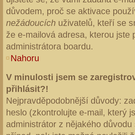
důvodem, proč se aktivace použí
nežádoucích
uživatelů, kteří se s
že e-mailová adresa, kterou jste p
administrátora boardu.
Nahoru
V minulosti jsem se zaregistr
přihlásit?!
Nejpravděpodobnější důvody: zad
heslo (zkontrolujte e-mail, který j
administrátor z nějakého důvodu 