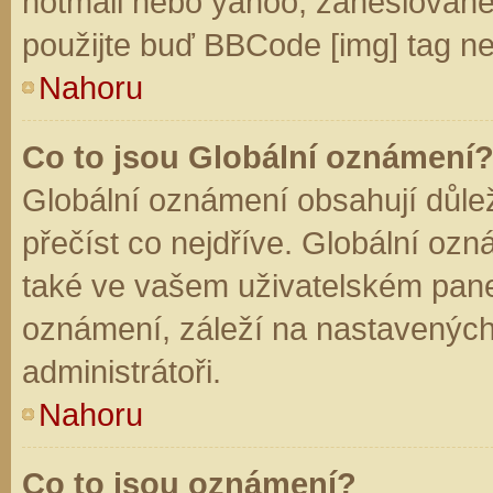
hotmail nebo yahoo, zaheslované
použijte buď BBCode [img] tag ne
Nahoru
Co to jsou Globální oznámení
Globální oznámení obsahují důleži
přečíst co nejdříve. Globální oz
také ve vašem uživatelském panelu
oznámení, záleží na nastavených
administrátoři.
Nahoru
Co to jsou oznámení?