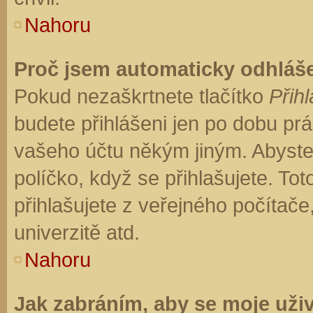
Nahoru
Proč jsem automaticky odhláš
Pokud nezaškrtnete tlačítko
Přihl
budete přihlášeni jen po dobu prá
vašeho účtu někým jiným. Abyste z
políčko, když se přihlašujete. T
přihlašujete z veřejného počítače
univerzitě atd.
Nahoru
Jak zabráním, aby se moje uži