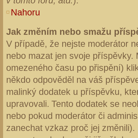
v tomto fóru, atd.
).
Nahoru
Jak změním nebo smažu přísp
V případě, že nejste moderátor n
nebo mazat jen svoje příspěvky. 
omezeného času po přispění) klik
někdo odpověděl na váš příspěve
malinký dodatek u příspěvku, kter
upravovali. Tento dodatek se neo
nebo pokud moderátor či administr
zanechat vzkaz proč jej změnili)