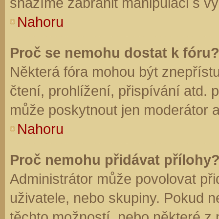
snažíme zabránit manipulaci s vý
Nahoru
Proč se nemohu dostat k fóru
Některá fóra mohou být znepříst
čtení, prohlížení, přispívání atd. 
může poskytnout jen moderátor a a
Nahoru
Proč nemohu přidávat přílohy
Administrátor může povolovat přid
uživatele, nebo skupiny. Pokud 
těchto možností, nebo některé z n