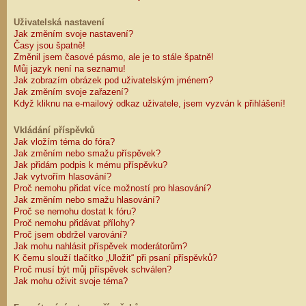
Uživatelská nastavení
Jak změním svoje nastavení?
Časy jsou špatně!
Změnil jsem časové pásmo, ale je to stále špatně!
Můj jazyk není na seznamu!
Jak zobrazím obrázek pod uživatelským jménem?
Jak změním svoje zařazení?
Když kliknu na e-mailový odkaz uživatele, jsem vyzván k přihlášení!
Vkládání příspěvků
Jak vložím téma do fóra?
Jak změním nebo smažu příspěvek?
Jak přidám podpis k mému příspěvku?
Jak vytvořím hlasování?
Proč nemohu přidat více možností pro hlasování?
Jak změním nebo smažu hlasování?
Proč se nemohu dostat k fóru?
Proč nemohu přidávat přílohy?
Proč jsem obdržel varování?
Jak mohu nahlásit příspěvek moderátorům?
K čemu slouží tlačítko „Uložit“ při psaní příspěvků?
Proč musí být můj příspěvek schválen?
Jak mohu oživit svoje téma?