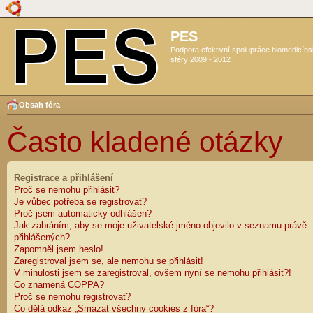
PES
Podpora efektivní spolupráce biomedicín
sféry 2009 - 2012
Obsah fóra
Často kladené otázky
Registrace a přihlášení
Proč se nemohu přihlásit?
Je vůbec potřeba se registrovat?
Proč jsem automaticky odhlášen?
Jak zabráním, aby se moje uživatelské jméno objevilo v seznamu právě
přihlášených?
Zapomněl jsem heslo!
Zaregistroval jsem se, ale nemohu se přihlásit!
V minulosti jsem se zaregistroval, ovšem nyní se nemohu přihlásit?!
Co znamená COPPA?
Proč se nemohu registrovat?
Co dělá odkaz „Smazat všechny cookies z fóra“?