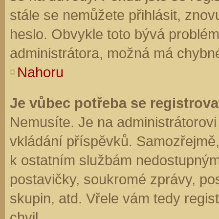
stále se nemůžete přihlásit, znov
heslo. Obvykle toto bývá problém
administrátora, možná má chybné
Nahoru
Je vůbec potřeba se registrova
Nemusíte. Je na administrátorovi f
vkládání příspěvků. Samozřejmě,
k ostatním službám nedostupným
postavičky, soukromé zprávy, posí
skupin, atd. Vřele vám tedy regis
chvil.