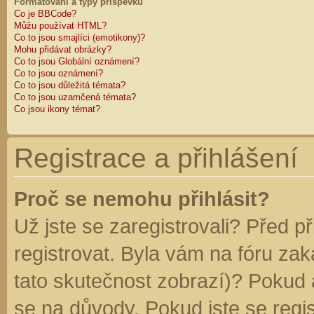
Formátování a typy příspěvků
Co je BBCode?
Můžu používat HTML?
Co to jsou smajlíci (emotikony)?
Mohu přidávat obrázky?
Co to jsou Globální oznámení?
Co to jsou oznámení?
Co to jsou důležitá témata?
Co to jsou uzamčená témata?
Co jsou ikony témat?
Registrace a přihlášení
Proč se nemohu přihlásit?
Už jste se zaregistrovali? Před p
registrovat. Byla vám na fóru za
tato skutečnost zobrazí)? Pokud a
se na důvody. Pokud jste se regist