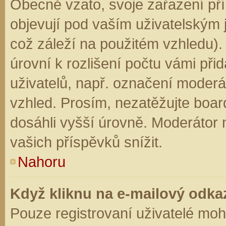
Obecně vzato, svoje zařazení př
objevují pod vaším uživatelským
což záleží na použitém vzhledu).
úrovní k rozlišení počtu vámi přid
uživatelů, např. označení moderá
vzhled. Prosím, nezatěžujte boar
dosáhli vyšší úrovně. Moderátor
vašich příspěvků snížit.
Nahoru
Když kliknu na e-mailový odkaz
Pouze registrovaní uživatelé moh