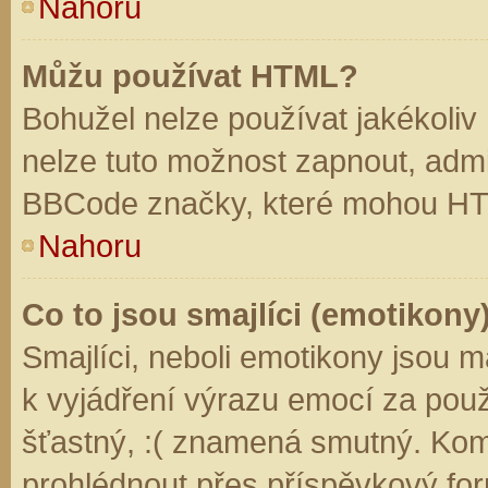
Nahoru
Můžu používat HTML?
Bohužel nelze používat jakékoliv
nelze tuto možnost zapnout, admi
BBCode značky, které mohou HT
Nahoru
Co to jsou smajlíci (emotikony
Smajlíci, neboli emotikony jsou m
k vyjádření výrazu emocí za použ
šťastný, :( znamená smutný. Kom
prohlédnout přes příspěvkový for