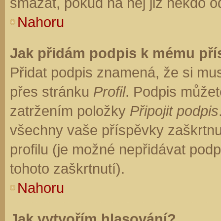
smazat, pokud na něj již někdo o
Nahoru
Jak přidám podpis k mému př
Přidat podpis znamená, že si musí
přes stránku
Profil
. Podpis můžet
zatržením položky
Připojit podpis
všechny vaše příspěvky zaškrtnu
profilu (je možné nepřidávat po
tohoto zaškrtnutí).
Nahoru
Jak vytvořím hlasování?