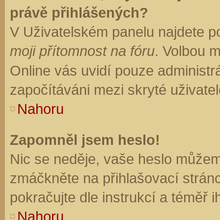
právě přihlášených?
V Uživatelském panelu najdete p
moji přítomnost na fóru
. Volbou 
Online vás uvidí pouze administrá
započítáváni mezi skryté uživatel
Nahoru
Zapomněl jsem heslo!
Nic se neděje, vaše heslo můžem
zmáčkněte na přihlašovací stránc
pokračujte dle instrukcí a téměř i
Nahoru