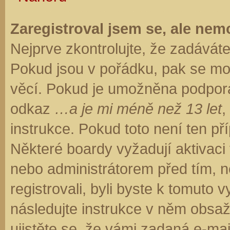
Zaregistroval jsem se, ale nemo
Nejprve zkontrolujte, že zadávát
Pokud jsou v pořádku, pak se moh
věcí. Pokud je umožněna podpora C
odkaz
…a je mi méně než 13 let
,
instrukce. Pokud toto není ten př
Některé boardy vyžadují aktivaci
nebo administrátorem před tím, ne
registrovali, byli byste k tomuto
následujte instrukce v něm obsaže
ujistěte se, že vámi zadaná e-ma