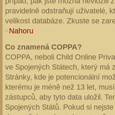
případ, pak jste možná nevložili 
pravidelně odstraňují uživatelé, k
velikost databáze. Zkuste se zare
Nahoru
Co znamená COPPA?
COPPA, neboli Child Online Priva
ve Spojených Státech, který má z
Stránky, kde je potencionální mož
kterému je méně než 13 let, mus
zástupců, aby tyto data uložil. Te
Spojených Států. Pokud si nejste jis