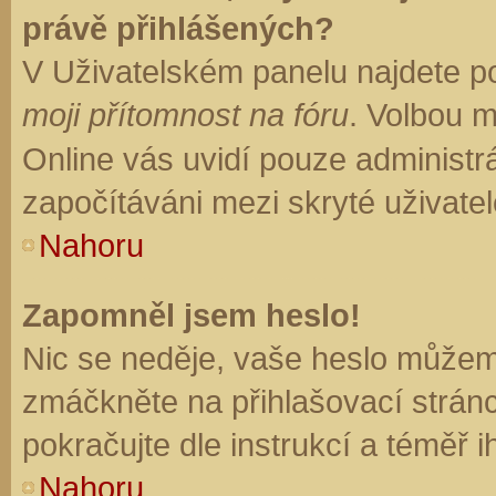
právě přihlášených?
V Uživatelském panelu najdete p
moji přítomnost na fóru
. Volbou 
Online vás uvidí pouze administrá
započítáváni mezi skryté uživatel
Nahoru
Zapomněl jsem heslo!
Nic se neděje, vaše heslo můžem
zmáčkněte na přihlašovací stránc
pokračujte dle instrukcí a téměř i
Nahoru