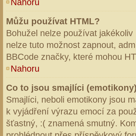
Nahoru
Můžu používat HTML?
Bohužel nelze používat jakékoliv
nelze tuto možnost zapnout, admi
BBCode značky, které mohou HT
Nahoru
Co to jsou smajlíci (emotikony
Smajlíci, neboli emotikony jsou m
k vyjádření výrazu emocí za použ
šťastný, :( znamená smutný. Kom
prohlédnout přes příspěvkový for