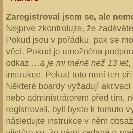
Zaregistroval jsem se, ale nemo
Nejprve zkontrolujte, že zadávát
Pokud jsou v pořádku, pak se moh
věcí. Pokud je umožněna podpora C
odkaz
…a je mi méně než 13 let
,
instrukce. Pokud toto není ten př
Některé boardy vyžadují aktivaci
nebo administrátorem před tím, ne
registrovali, byli byste k tomuto
následujte instrukce v něm obsaže
ujistěte se, že vámi zadaná e-ma