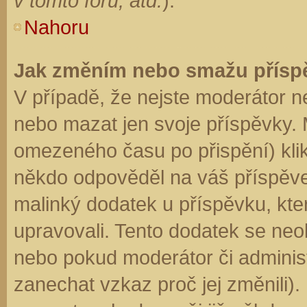
v tomto fóru, atd.
).
Nahoru
Jak změním nebo smažu přísp
V případě, že nejste moderátor n
nebo mazat jen svoje příspěvky. 
omezeného času po přispění) klik
někdo odpověděl na váš příspěve
malinký dodatek u příspěvku, kter
upravovali. Tento dodatek se neo
nebo pokud moderátor či administr
zanechat vzkaz proč jej změnili)