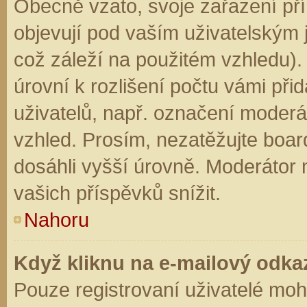
Obecně vzato, svoje zařazení př
objevují pod vaším uživatelským
což záleží na použitém vzhledu).
úrovní k rozlišení počtu vámi přid
uživatelů, např. označení moderá
vzhled. Prosím, nezatěžujte boar
dosáhli vyšší úrovně. Moderátor
vašich příspěvků snížit.
Nahoru
Když kliknu na e-mailový odkaz
Pouze registrovaní uživatelé moh