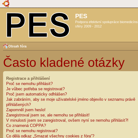
PES
Podpora efektivní spolupráce biomedicín
sféry 2009 - 2012
Obsah fóra
Často kladené otázky
Registrace a přihlášení
Proč se nemohu přihlásit?
Je vůbec potřeba se registrovat?
Proč jsem automaticky odhlášen?
Jak zabráním, aby se moje uživatelské jméno objevilo v seznamu právě
přihlášených?
Zapomněl jsem heslo!
Zaregistroval jsem se, ale nemohu se přihlásit!
V minulosti jsem se zaregistroval, ovšem nyní se nemohu přihlásit?!
Co znamená COPPA?
Proč se nemohu registrovat?
Co dělá odkaz „Smazat všechny cookies z fóra“?