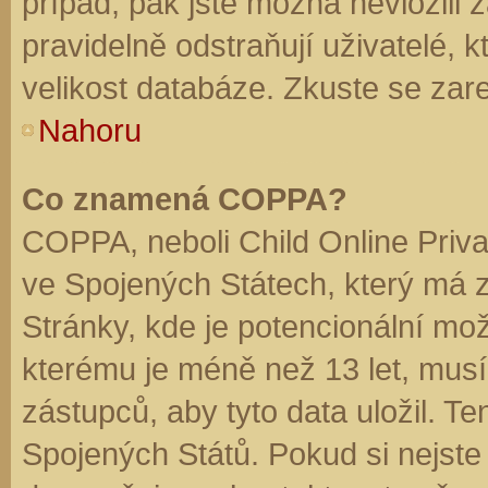
případ, pak jste možná nevložili 
pravidelně odstraňují uživatelé, k
velikost databáze. Zkuste se zare
Nahoru
Co znamená COPPA?
COPPA, neboli Child Online Priva
ve Spojených Státech, který má z
Stránky, kde je potencionální mož
kterému je méně než 13 let, mus
zástupců, aby tyto data uložil. Te
Spojených Států. Pokud si nejste jis