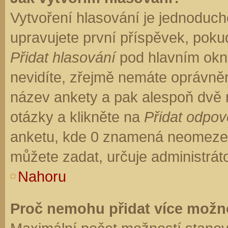
Vytvoření hlasování je jednoduch
upravujete první příspěvek, pokud
Přidat hlasování
pod hlavním okn
nevidíte, zřejmě nemáte oprávněn
název ankety a pak alespoň dvě
otázky a klikněte na
Přidat odpo
anketu, kde 0 znamená neomezen
můžete zadat, určuje administrát
Nahoru
Proč nemohu přidat více možno