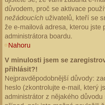
důvodem, proč se aktivace použí
nežádoucích
uživatelů, kteří se s
že e-mailová adresa, kterou jste p
administrátora boardu.
Nahoru
V minulosti jsem se zaregistr
přihlásit?!
Nejpravděpodobnější důvody: zad
heslo (zkontrolujte e-mail, který j
administrátor z nějakého důvodu 