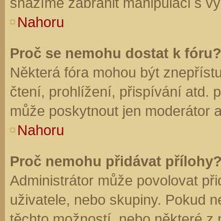
snažíme zabránit manipulaci s vý
Nahoru
Proč se nemohu dostat k fóru
Některá fóra mohou být znepříst
čtení, prohlížení, přispívání atd. 
může poskytnout jen moderátor a a
Nahoru
Proč nemohu přidávat přílohy
Administrátor může povolovat přid
uživatele, nebo skupiny. Pokud 
těchto možností, nebo některé z n