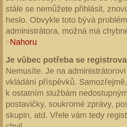
stále se nemůžete přihlásit, znov
heslo. Obvykle toto bývá problém
administrátora, možná má chybné
Nahoru
Je vůbec potřeba se registrova
Nemusíte. Je na administrátorovi f
vkládání příspěvků. Samozřejmě,
k ostatním službám nedostupným
postavičky, soukromé zprávy, posí
skupin, atd. Vřele vám tedy regis
chvil.