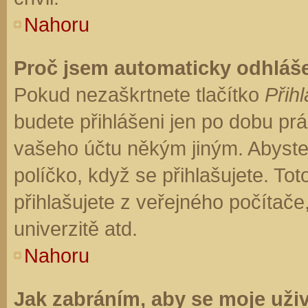
Nahoru
Proč jsem automaticky odhláš
Pokud nezaškrtnete tlačítko
Přihl
budete přihlášeni jen po dobu prá
vašeho účtu někým jiným. Abyste z
políčko, když se přihlašujete. T
přihlašujete z veřejného počítače
univerzitě atd.
Nahoru
Jak zabráním, aby se moje uži