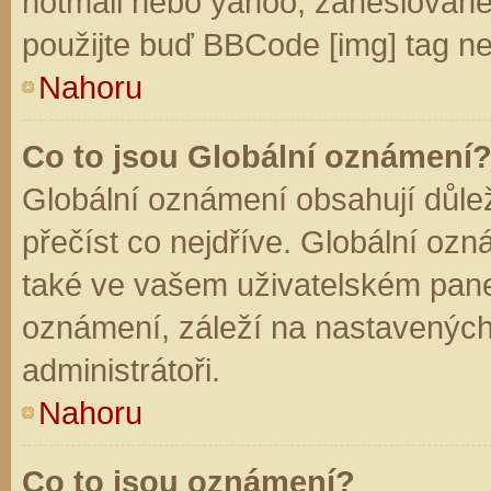
hotmail nebo yahoo, zaheslované
použijte buď BBCode [img] tag ne
Nahoru
Co to jsou Globální oznámení
Globální oznámení obsahují důleži
přečíst co nejdříve. Globální oz
také ve vašem uživatelském panelu
oznámení, záleží na nastavených
administrátoři.
Nahoru
Co to jsou oznámení?