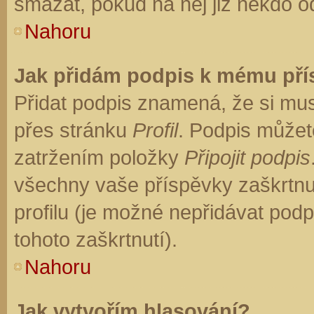
smazat, pokud na něj již někdo o
Nahoru
Jak přidám podpis k mému př
Přidat podpis znamená, že si musí
přes stránku
Profil
. Podpis můžet
zatržením položky
Připojit podpis
všechny vaše příspěvky zaškrtnu
profilu (je možné nepřidávat po
tohoto zaškrtnutí).
Nahoru
Jak vytvořím hlasování?