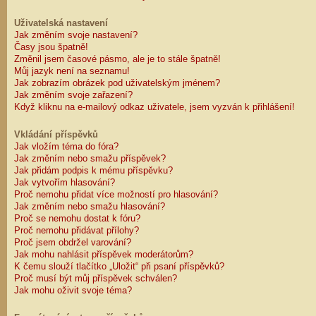
Uživatelská nastavení
Jak změním svoje nastavení?
Časy jsou špatně!
Změnil jsem časové pásmo, ale je to stále špatně!
Můj jazyk není na seznamu!
Jak zobrazím obrázek pod uživatelským jménem?
Jak změním svoje zařazení?
Když kliknu na e-mailový odkaz uživatele, jsem vyzván k přihlášení!
Vkládání příspěvků
Jak vložím téma do fóra?
Jak změním nebo smažu příspěvek?
Jak přidám podpis k mému příspěvku?
Jak vytvořím hlasování?
Proč nemohu přidat více možností pro hlasování?
Jak změním nebo smažu hlasování?
Proč se nemohu dostat k fóru?
Proč nemohu přidávat přílohy?
Proč jsem obdržel varování?
Jak mohu nahlásit příspěvek moderátorům?
K čemu slouží tlačítko „Uložit“ při psaní příspěvků?
Proč musí být můj příspěvek schválen?
Jak mohu oživit svoje téma?