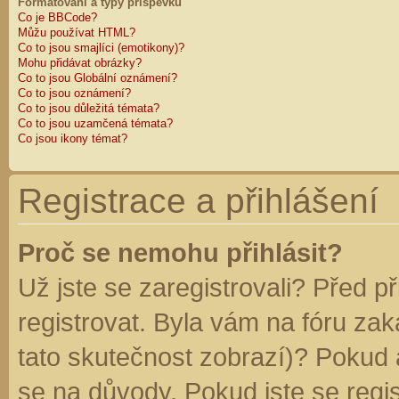
Formátování a typy příspěvků
Co je BBCode?
Můžu používat HTML?
Co to jsou smajlíci (emotikony)?
Mohu přidávat obrázky?
Co to jsou Globální oznámení?
Co to jsou oznámení?
Co to jsou důležitá témata?
Co to jsou uzamčená témata?
Co jsou ikony témat?
Registrace a přihlášení
Proč se nemohu přihlásit?
Už jste se zaregistrovali? Před p
registrovat. Byla vám na fóru za
tato skutečnost zobrazí)? Pokud a
se na důvody. Pokud jste se regist