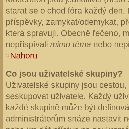
starat se o chod fóra každý den.
příspěvky, zamykat/odemykat, př
která spravují. Obecně řečeno, mo
nepřispívali
mimo téma
nebo nepři
Nahoru
Co jsou uživatelské skupiny?
Uživatelské skupiny jsou cestou,
seskupovat uživatele. Každý uživa
každé skupině může být definován
administrátorům snáze nastavit n