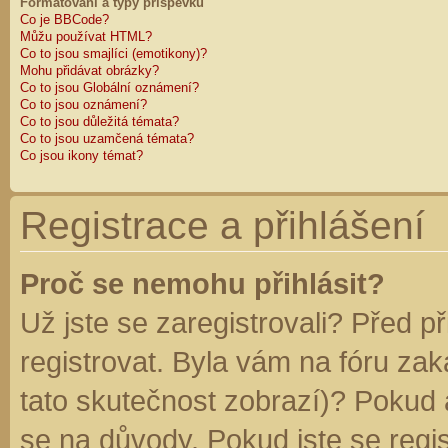
Formátování a typy příspěvků
Co je BBCode?
Můžu používat HTML?
Co to jsou smajlíci (emotikony)?
Mohu přidávat obrázky?
Co to jsou Globální oznámení?
Co to jsou oznámení?
Co to jsou důležitá témata?
Co to jsou uzamčená témata?
Co jsou ikony témat?
Registrace a přihlášení
Proč se nemohu přihlásit?
Už jste se zaregistrovali? Před p
registrovat. Byla vám na fóru za
tato skutečnost zobrazí)? Pokud a
se na důvody. Pokud jste se regist