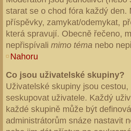
starat se o chod fóra každý den.
příspěvky, zamykat/odemykat, př
která spravují. Obecně řečeno, mo
nepřispívali
mimo téma
nebo nepři
Nahoru
Co jsou uživatelské skupiny?
Uživatelské skupiny jsou cestou,
seskupovat uživatele. Každý uživa
každé skupině může být definován
administrátorům snáze nastavit n