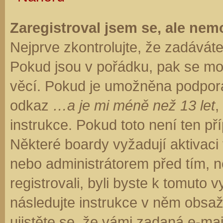
Zaregistroval jsem se, ale nemo
Nejprve zkontrolujte, že zadávát
Pokud jsou v pořádku, pak se moh
věcí. Pokud je umožněna podpora C
odkaz
…a je mi méně než 13 let
,
instrukce. Pokud toto není ten př
Některé boardy vyžadují aktivaci
nebo administrátorem před tím, ne
registrovali, byli byste k tomuto
následujte instrukce v něm obsaže
ujistěte se, že vámi zadaná e-ma