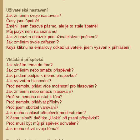
Uživatelská nastavení
Jak změním svoje nastavení?
Časy jsou špatně!
Změnil jsem časové pásmo, ale je to stále špatně!
Můj jazyk není na seznamu!
Jak zobrazím obrázek pod uživatelským jménem?
Jak změním svoje zařazení?
Když kliknu na e-mailový odkaz uživatele, jsem vyzván k přihlášení!
Vkládání příspěvků
Jak vložím téma do fóra?
Jak změním nebo smažu příspěvek?
Jak přidám podpis k mému příspěvku?
Jak vytvořím hlasování?
Proč nemohu přidat více možností pro hlasování?
Jak změním nebo smažu hlasování?
Proč se nemohu dostat k fóru?
Proč nemohu přidávat přílohy?
Proč jsem obdržel varování?
Jak mohu nahlásit příspěvek moderátorům?
K čemu slouží tlačítko „Uložit“ při psaní příspěvků?
Proč musí být můj příspěvek schválen?
Jak mohu oživit svoje téma?