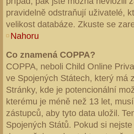
případ, pak jste možná nevložili 
pravidelně odstraňují uživatelé, k
velikost databáze. Zkuste se zare
Nahoru
Co znamená COPPA?
COPPA, neboli Child Online Priva
ve Spojených Státech, který má z
Stránky, kde je potencionální mož
kterému je méně než 13 let, mus
zástupců, aby tyto data uložil. Te
Spojených Států. Pokud si nejste jis