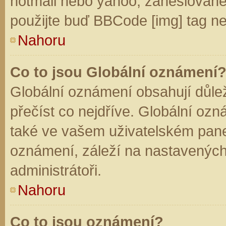
hotmail nebo yahoo, zaheslované
použijte buď BBCode [img] tag ne
Nahoru
Co to jsou Globální oznámení
Globální oznámení obsahují důleži
přečíst co nejdříve. Globální oz
také ve vašem uživatelském panelu
oznámení, záleží na nastavených
administrátoři.
Nahoru
Co to jsou oznámení?