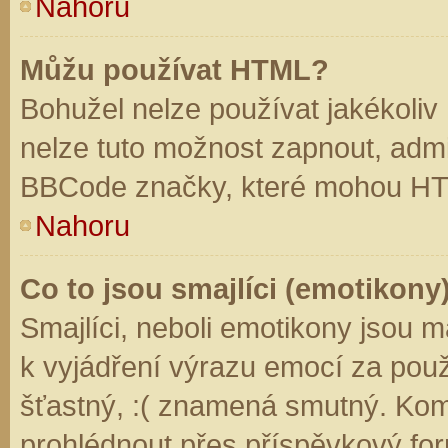
Nahoru
Můžu používat HTML?
Bohužel nelze používat jakékoliv
nelze tuto možnost zapnout, admi
BBCode značky, které mohou HT
Nahoru
Co to jsou smajlíci (emotikony
Smajlíci, neboli emotikony jsou m
k vyjádření výrazu emocí za použ
šťastný, :( znamená smutný. Kom
prohlédnout přes příspěvkový for