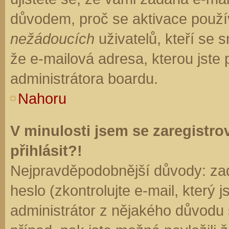
důvodem, proč se aktivace použí
nežádoucích
uživatelů, kteří se s
že e-mailová adresa, kterou jste p
administrátora boardu.
Nahoru
V minulosti jsem se zaregistr
přihlásit?!
Nejpravděpodobnější důvody: zad
heslo (zkontrolujte e-mail, který j
administrátor z nějakého důvodu 