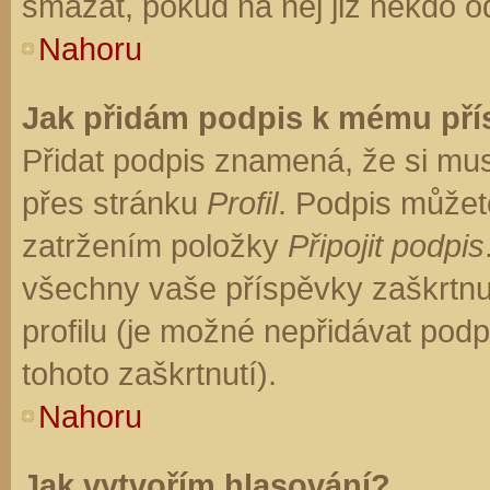
smazat, pokud na něj již někdo o
Nahoru
Jak přidám podpis k mému př
Přidat podpis znamená, že si musí
přes stránku
Profil
. Podpis můžet
zatržením položky
Připojit podpis
všechny vaše příspěvky zaškrtnu
profilu (je možné nepřidávat po
tohoto zaškrtnutí).
Nahoru
Jak vytvořím hlasování?