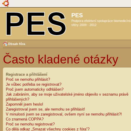
PES
Podpora efektivní spolupráce biomedicín
sféry 2009 - 2012
Obsah fóra
Často kladené otázky
Registrace a přihlášení
Proč se nemohu přihlásit?
Je vůbec potřeba se registrovat?
Proč jsem automaticky odhlášen?
Jak zabráním, aby se moje uživatelské jméno objevilo v seznamu právě
přihlášených?
Zapomněl jsem heslo!
Zaregistroval jsem se, ale nemohu se přihlásit!
V minulosti jsem se zaregistroval, ovšem nyní se nemohu přihlásit?!
Co znamená COPPA?
Proč se nemohu registrovat?
Co dělá odkaz „Smazat všechny cookies z fóra“?