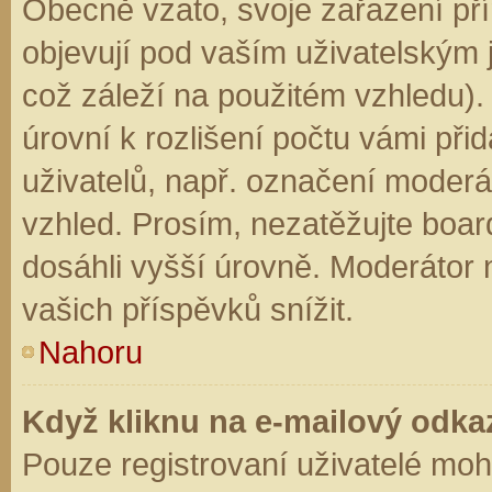
Obecně vzato, svoje zařazení př
objevují pod vaším uživatelským
což záleží na použitém vzhledu).
úrovní k rozlišení počtu vámi přid
uživatelů, např. označení moderá
vzhled. Prosím, nezatěžujte boar
dosáhli vyšší úrovně. Moderátor
vašich příspěvků snížit.
Nahoru
Když kliknu na e-mailový odkaz
Pouze registrovaní uživatelé moh