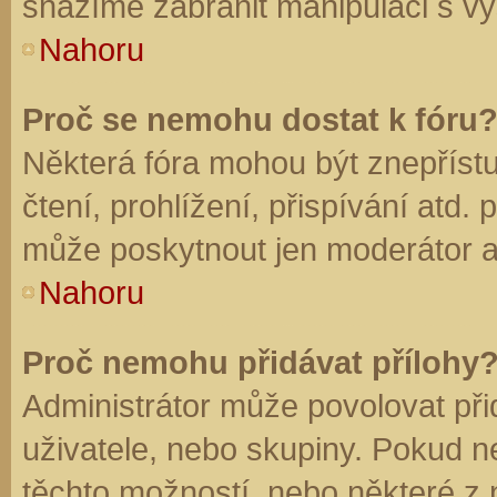
snažíme zabránit manipulaci s vý
Nahoru
Proč se nemohu dostat k fóru
Některá fóra mohou být znepříst
čtení, prohlížení, přispívání atd. 
může poskytnout jen moderátor a a
Nahoru
Proč nemohu přidávat přílohy
Administrátor může povolovat přid
uživatele, nebo skupiny. Pokud 
těchto možností, nebo některé z n