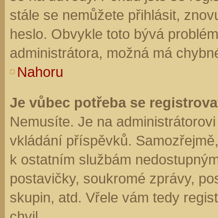
stále se nemůžete přihlásit, znov
heslo. Obvykle toto bývá problém
administrátora, možná má chybné
Nahoru
Je vůbec potřeba se registrova
Nemusíte. Je na administrátorovi f
vkládání příspěvků. Samozřejmě,
k ostatním službám nedostupným
postavičky, soukromé zprávy, posí
skupin, atd. Vřele vám tedy regis
chvil.