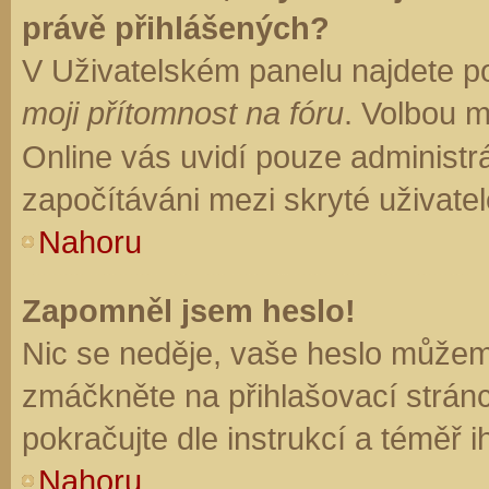
právě přihlášených?
V Uživatelském panelu najdete p
moji přítomnost na fóru
. Volbou 
Online vás uvidí pouze administrá
započítáváni mezi skryté uživatel
Nahoru
Zapomněl jsem heslo!
Nic se neděje, vaše heslo můžem
zmáčkněte na přihlašovací stránc
pokračujte dle instrukcí a téměř i
Nahoru