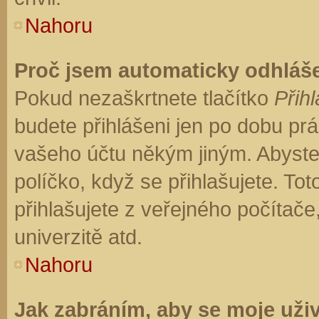
Nahoru
Proč jsem automaticky odhláš
Pokud nezaškrtnete tlačítko
Přihl
budete přihlášeni jen po dobu prá
vašeho účtu někým jiným. Abyste z
políčko, když se přihlašujete. T
přihlašujete z veřejného počítače
univerzitě atd.
Nahoru
Jak zabráním, aby se moje uži