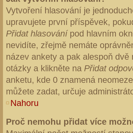
Vytvoření hlasování je jednoduch
upravujete první příspěvek, pokud
Přidat hlasování
pod hlavním okn
nevidíte, zřejmě nemáte oprávněn
název ankety a pak alespoň dvě
otázky a klikněte na
Přidat odpo
anketu, kde 0 znamená neomezen
můžete zadat, určuje administrát
Nahoru
Proč nemohu přidat více možno