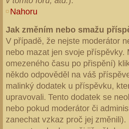
v tomto fóru, atd.
).
Nahoru
Jak změním nebo smažu přísp
V případě, že nejste moderátor n
nebo mazat jen svoje příspěvky. 
omezeného času po přispění) klik
někdo odpověděl na váš příspěve
malinký dodatek u příspěvku, kter
upravovali. Tento dodatek se neo
nebo pokud moderátor či administr
zanechat vzkaz proč jej změnili)