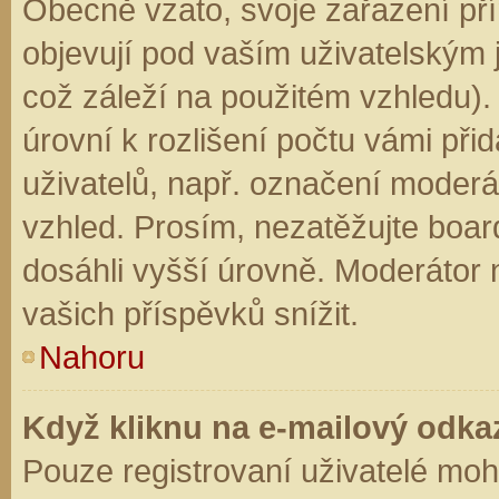
Obecně vzato, svoje zařazení př
objevují pod vaším uživatelským
což záleží na použitém vzhledu).
úrovní k rozlišení počtu vámi přid
uživatelů, např. označení moderá
vzhled. Prosím, nezatěžujte boar
dosáhli vyšší úrovně. Moderátor
vašich příspěvků snížit.
Nahoru
Když kliknu na e-mailový odkaz
Pouze registrovaní uživatelé moh