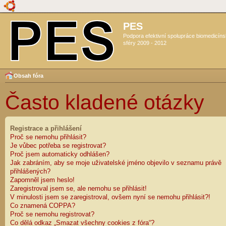
PES
Podpora efektivní spolupráce biomedicín
sféry 2009 - 2012
Obsah fóra
Často kladené otázky
Registrace a přihlášení
Proč se nemohu přihlásit?
Je vůbec potřeba se registrovat?
Proč jsem automaticky odhlášen?
Jak zabráním, aby se moje uživatelské jméno objevilo v seznamu právě
přihlášených?
Zapomněl jsem heslo!
Zaregistroval jsem se, ale nemohu se přihlásit!
V minulosti jsem se zaregistroval, ovšem nyní se nemohu přihlásit?!
Co znamená COPPA?
Proč se nemohu registrovat?
Co dělá odkaz „Smazat všechny cookies z fóra“?