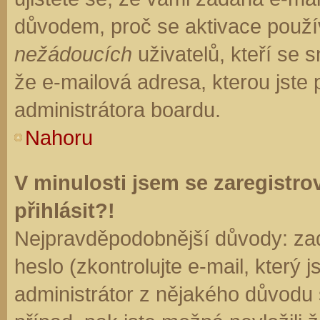
důvodem, proč se aktivace použí
nežádoucích
uživatelů, kteří se s
že e-mailová adresa, kterou jste p
administrátora boardu.
Nahoru
V minulosti jsem se zaregistr
přihlásit?!
Nejpravděpodobnější důvody: zad
heslo (zkontrolujte e-mail, který j
administrátor z nějakého důvodu 