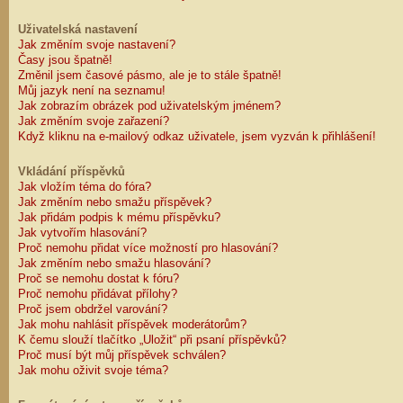
Uživatelská nastavení
Jak změním svoje nastavení?
Časy jsou špatně!
Změnil jsem časové pásmo, ale je to stále špatně!
Můj jazyk není na seznamu!
Jak zobrazím obrázek pod uživatelským jménem?
Jak změním svoje zařazení?
Když kliknu na e-mailový odkaz uživatele, jsem vyzván k přihlášení!
Vkládání příspěvků
Jak vložím téma do fóra?
Jak změním nebo smažu příspěvek?
Jak přidám podpis k mému příspěvku?
Jak vytvořím hlasování?
Proč nemohu přidat více možností pro hlasování?
Jak změním nebo smažu hlasování?
Proč se nemohu dostat k fóru?
Proč nemohu přidávat přílohy?
Proč jsem obdržel varování?
Jak mohu nahlásit příspěvek moderátorům?
K čemu slouží tlačítko „Uložit“ při psaní příspěvků?
Proč musí být můj příspěvek schválen?
Jak mohu oživit svoje téma?