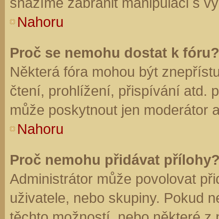
snažíme zabránit manipulaci s vý
Nahoru
Proč se nemohu dostat k fóru
Některá fóra mohou být znepříst
čtení, prohlížení, přispívání atd. 
může poskytnout jen moderátor a a
Nahoru
Proč nemohu přidávat přílohy
Administrátor může povolovat přid
uživatele, nebo skupiny. Pokud 
těchto možností, nebo některé z n