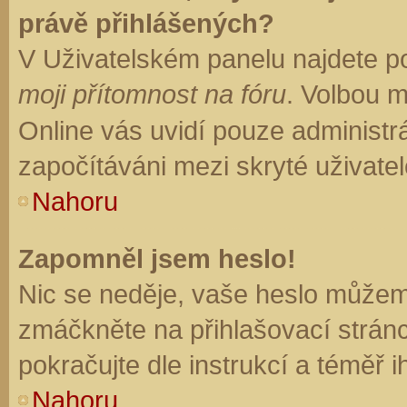
právě přihlášených?
V Uživatelském panelu najdete p
moji přítomnost na fóru
. Volbou 
Online vás uvidí pouze administrá
započítáváni mezi skryté uživatel
Nahoru
Zapomněl jsem heslo!
Nic se neděje, vaše heslo můžem
zmáčkněte na přihlašovací stránc
pokračujte dle instrukcí a téměř i
Nahoru