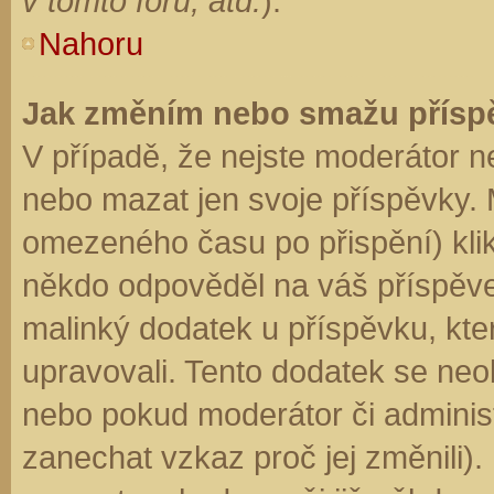
v tomto fóru, atd.
).
Nahoru
Jak změním nebo smažu přísp
V případě, že nejste moderátor n
nebo mazat jen svoje příspěvky. 
omezeného času po přispění) klik
někdo odpověděl na váš příspěve
malinký dodatek u příspěvku, kter
upravovali. Tento dodatek se neo
nebo pokud moderátor či administr
zanechat vzkaz proč jej změnili)