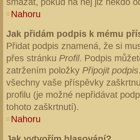
smazat, pokud na něj již někdo o
Nahoru
Jak přidám podpis k mému př
Přidat podpis znamená, že si musí
přes stránku
Profil
. Podpis můžet
zatržením položky
Připojit podpis
všechny vaše příspěvky zaškrtnu
profilu (je možné nepřidávat po
tohoto zaškrtnutí).
Nahoru
Jak vytvořím hlasování?