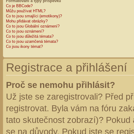
Formátování a typy příspěvků
Co je BBCode?
Můžu používat HTML?
Co to jsou smajlíci (emotikony)?
Mohu přidávat obrázky?
Co to jsou Globální oznámení?
Co to jsou oznámení?
Co to jsou důležitá témata?
Co to jsou uzamčená témata?
Co jsou ikony témat?
Registrace a přihlášení
Proč se nemohu přihlásit?
Už jste se zaregistrovali? Před p
registrovat. Byla vám na fóru za
tato skutečnost zobrazí)? Pokud a
se na důvody. Pokud jste se regist