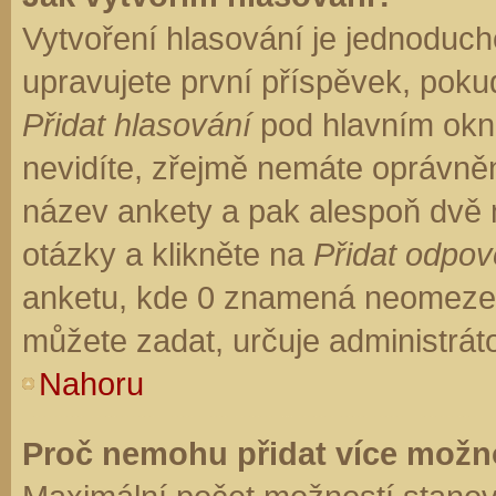
Vytvoření hlasování je jednoduch
upravujete první příspěvek, pokud
Přidat hlasování
pod hlavním okn
nevidíte, zřejmě nemáte oprávněn
název ankety a pak alespoň dvě
otázky a klikněte na
Přidat odpo
anketu, kde 0 znamená neomezen
můžete zadat, určuje administrát
Nahoru
Proč nemohu přidat více možno