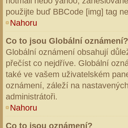
hotmail nebo yahoo, zaheslované
použijte buď BBCode [img] tag ne
Nahoru
Co to jsou Globální oznámení
Globální oznámení obsahují důleži
přečíst co nejdříve. Globální oz
také ve vašem uživatelském panelu
oznámení, záleží na nastavených
administrátoři.
Nahoru
Co to jsou oznámení?