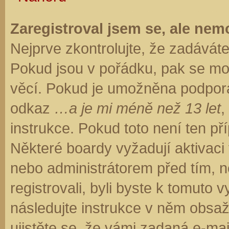
Zaregistroval jsem se, ale nemo
Nejprve zkontrolujte, že zadávát
Pokud jsou v pořádku, pak se moh
věcí. Pokud je umožněna podpora C
odkaz
…a je mi méně než 13 let
,
instrukce. Pokud toto není ten př
Některé boardy vyžadují aktivaci
nebo administrátorem před tím, ne
registrovali, byli byste k tomuto
následujte instrukce v něm obsaže
ujistěte se, že vámi zadaná e-ma