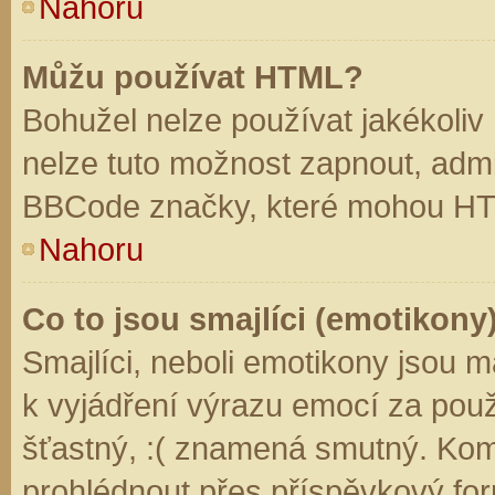
Nahoru
Můžu používat HTML?
Bohužel nelze používat jakékoliv
nelze tuto možnost zapnout, admi
BBCode značky, které mohou HT
Nahoru
Co to jsou smajlíci (emotikony
Smajlíci, neboli emotikony jsou m
k vyjádření výrazu emocí za použ
šťastný, :( znamená smutný. Kom
prohlédnout přes příspěvkový for