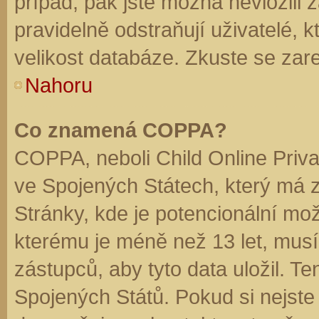
případ, pak jste možná nevložili 
pravidelně odstraňují uživatelé, k
velikost databáze. Zkuste se zare
Nahoru
Co znamená COPPA?
COPPA, neboli Child Online Priva
ve Spojených Státech, který má z
Stránky, kde je potencionální mož
kterému je méně než 13 let, mus
zástupců, aby tyto data uložil. Te
Spojených Států. Pokud si nejste jis