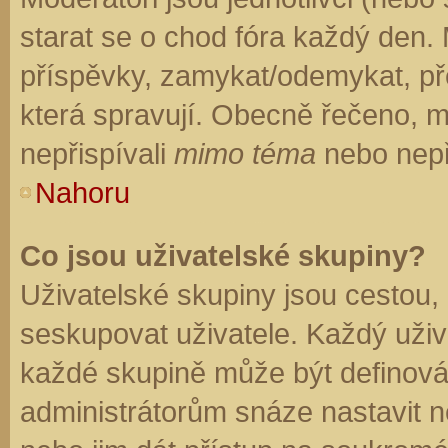
starat se o chod fóra každý den.
příspěvky, zamykat/odemykat, př
která spravují. Obecně řečeno, mo
nepřispívali
mimo téma
nebo nepři
Nahoru
Co jsou uživatelské skupiny?
Uživatelské skupiny jsou cestou,
seskupovat uživatele. Každý uživa
každé skupině může být definován
administrátorům snáze nastavit n