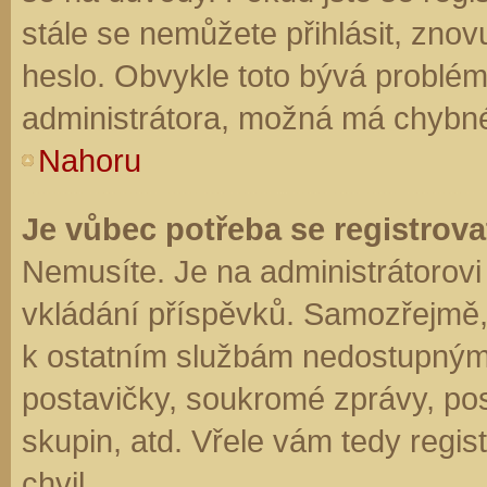
stále se nemůžete přihlásit, znov
heslo. Obvykle toto bývá problém
administrátora, možná má chybné
Nahoru
Je vůbec potřeba se registrova
Nemusíte. Je na administrátorovi f
vkládání příspěvků. Samozřejmě,
k ostatním službám nedostupným
postavičky, soukromé zprávy, posí
skupin, atd. Vřele vám tedy regis
chvil.