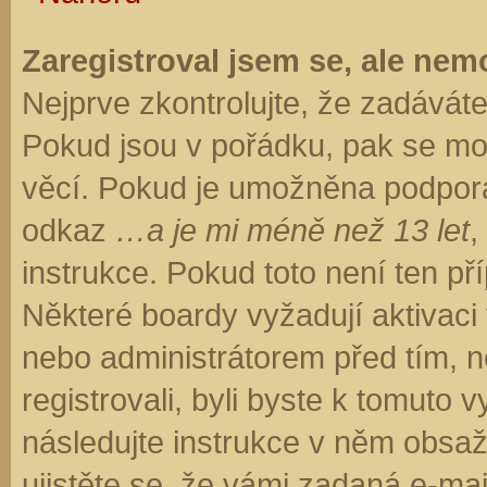
Zaregistroval jsem se, ale nemo
Nejprve zkontrolujte, že zadávát
Pokud jsou v pořádku, pak se moh
věcí. Pokud je umožněna podpora C
odkaz
…a je mi méně než 13 let
,
instrukce. Pokud toto není ten př
Některé boardy vyžadují aktivaci
nebo administrátorem před tím, ne
registrovali, byli byste k tomuto
následujte instrukce v něm obsaže
ujistěte se, že vámi zadaná e-ma