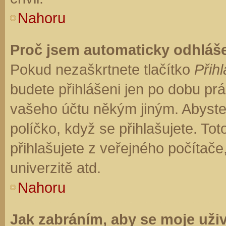
Nahoru
Proč jsem automaticky odhláš
Pokud nezaškrtnete tlačítko
Přihl
budete přihlášeni jen po dobu prá
vašeho účtu někým jiným. Abyste z
políčko, když se přihlašujete. T
přihlašujete z veřejného počítače
univerzitě atd.
Nahoru
Jak zabráním, aby se moje uži