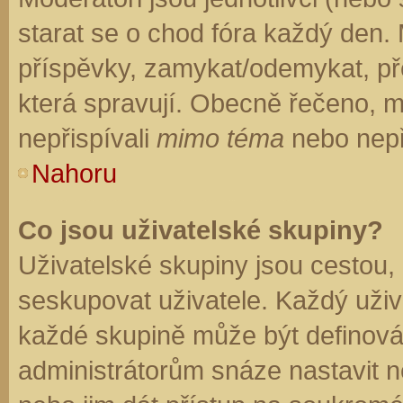
starat se o chod fóra každý den.
příspěvky, zamykat/odemykat, př
která spravují. Obecně řečeno, mo
nepřispívali
mimo téma
nebo nepři
Nahoru
Co jsou uživatelské skupiny?
Uživatelské skupiny jsou cestou,
seskupovat uživatele. Každý uživa
každé skupině může být definován
administrátorům snáze nastavit n