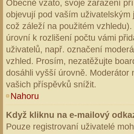
Obecně vzato, svoje zařazení př
objevují pod vaším uživatelským
což záleží na použitém vzhledu).
úrovní k rozlišení počtu vámi přid
uživatelů, např. označení moderá
vzhled. Prosím, nezatěžujte boar
dosáhli vyšší úrovně. Moderátor
vašich příspěvků snížit.
Nahoru
Když kliknu na e-mailový odkaz
Pouze registrovaní uživatelé moh