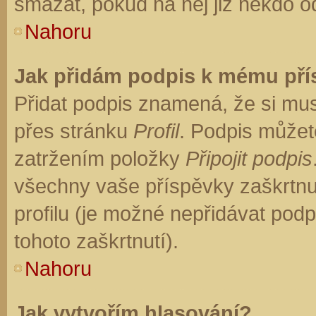
smazat, pokud na něj již někdo o
Nahoru
Jak přidám podpis k mému př
Přidat podpis znamená, že si musí
přes stránku
Profil
. Podpis můžet
zatržením položky
Připojit podpis
všechny vaše příspěvky zaškrtnu
profilu (je možné nepřidávat po
tohoto zaškrtnutí).
Nahoru
Jak vytvořím hlasování?