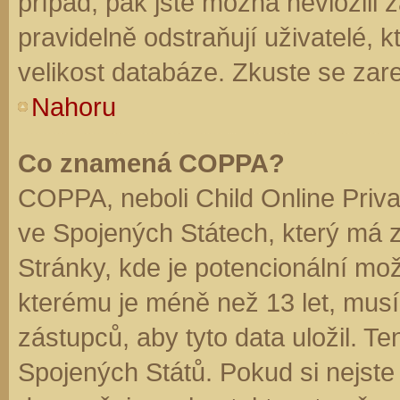
případ, pak jste možná nevložili 
pravidelně odstraňují uživatelé, k
velikost databáze. Zkuste se zare
Nahoru
Co znamená COPPA?
COPPA, neboli Child Online Priva
ve Spojených Státech, který má z
Stránky, kde je potencionální mož
kterému je méně než 13 let, mus
zástupců, aby tyto data uložil. Te
Spojených Států. Pokud si nejste jis