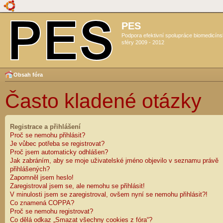
PES
Podpora efektivní spolupráce biomedicín
sféry 2009 - 2012
Obsah fóra
Často kladené otázky
Registrace a přihlášení
Proč se nemohu přihlásit?
Je vůbec potřeba se registrovat?
Proč jsem automaticky odhlášen?
Jak zabráním, aby se moje uživatelské jméno objevilo v seznamu právě
přihlášených?
Zapomněl jsem heslo!
Zaregistroval jsem se, ale nemohu se přihlásit!
V minulosti jsem se zaregistroval, ovšem nyní se nemohu přihlásit?!
Co znamená COPPA?
Proč se nemohu registrovat?
Co dělá odkaz „Smazat všechny cookies z fóra“?