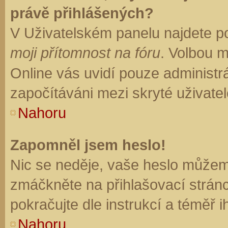
právě přihlášených?
V Uživatelském panelu najdete p
moji přítomnost na fóru
. Volbou 
Online vás uvidí pouze administrá
započítáváni mezi skryté uživatel
Nahoru
Zapomněl jsem heslo!
Nic se neděje, vaše heslo můžem
zmáčkněte na přihlašovací stránc
pokračujte dle instrukcí a téměř i
Nahoru