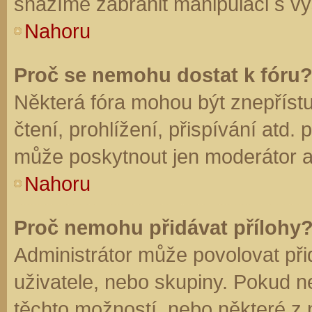
snažíme zabránit manipulaci s vý
Nahoru
Proč se nemohu dostat k fóru
Některá fóra mohou být znepříst
čtení, prohlížení, přispívání atd. 
může poskytnout jen moderátor a a
Nahoru
Proč nemohu přidávat přílohy
Administrátor může povolovat přid
uživatele, nebo skupiny. Pokud 
těchto možností, nebo některé z n