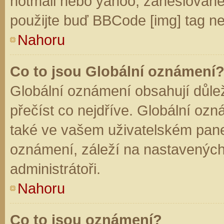
hotmail nebo yahoo, zaheslované
použijte buď BBCode [img] tag ne
Nahoru
Co to jsou Globální oznámení
Globální oznámení obsahují důleži
přečíst co nejdříve. Globální oz
také ve vašem uživatelském panelu
oznámení, záleží na nastavených
administrátoři.
Nahoru
Co to jsou oznámení?