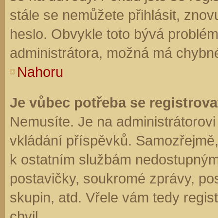
stále se nemůžete přihlásit, znov
heslo. Obvykle toto bývá problém
administrátora, možná má chybné
Nahoru
Je vůbec potřeba se registrova
Nemusíte. Je na administrátorovi f
vkládání příspěvků. Samozřejmě,
k ostatním službám nedostupným
postavičky, soukromé zprávy, posí
skupin, atd. Vřele vám tedy regis
chvil.