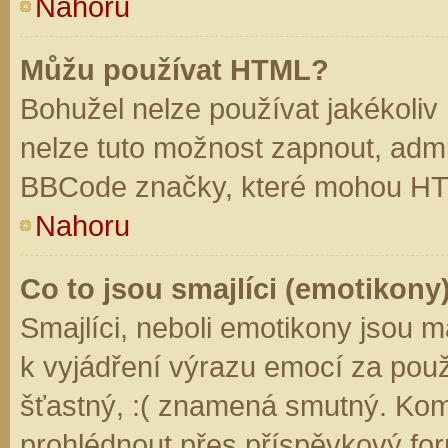
Nahoru
Můžu používat HTML?
Bohužel nelze používat jakékoliv
nelze tuto možnost zapnout, admi
BBCode značky, které mohou HT
Nahoru
Co to jsou smajlíci (emotikony
Smajlíci, neboli emotikony jsou m
k vyjádření výrazu emocí za použ
šťastný, :( znamená smutný. Kom
prohlédnout přes příspěvkový for