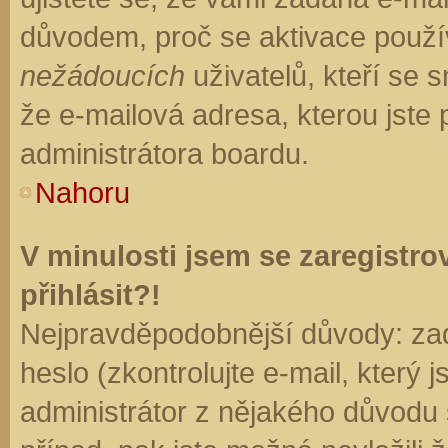
důvodem, proč se aktivace použí
nežádoucích
uživatelů, kteří se s
že e-mailová adresa, kterou jste p
administrátora boardu.
Nahoru
V minulosti jsem se zaregistr
přihlásit?!
Nejpravděpodobnější důvody: zad
heslo (zkontrolujte e-mail, který j
administrátor z nějakého důvodu 