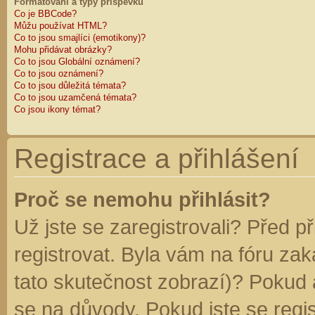
Formátování a typy příspěvků
Co je BBCode?
Můžu používat HTML?
Co to jsou smajlíci (emotikony)?
Mohu přidávat obrázky?
Co to jsou Globální oznámení?
Co to jsou oznámení?
Co to jsou důležitá témata?
Co to jsou uzamčená témata?
Co jsou ikony témat?
Registrace a přihlášení
Proč se nemohu přihlásit?
Už jste se zaregistrovali? Před p
registrovat. Byla vám na fóru za
tato skutečnost zobrazí)? Pokud a
se na důvody. Pokud jste se regist