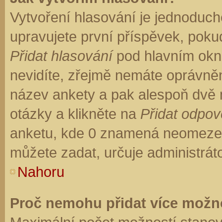
Vytvoření hlasování je jednoduch
upravujete první příspěvek, pokud
Přidat hlasování
pod hlavním okn
nevidíte, zřejmě nemáte oprávněn
název ankety a pak alespoň dvě
otázky a klikněte na
Přidat odpo
anketu, kde 0 znamená neomezen
můžete zadat, určuje administrát
Nahoru
Proč nemohu přidat více možno