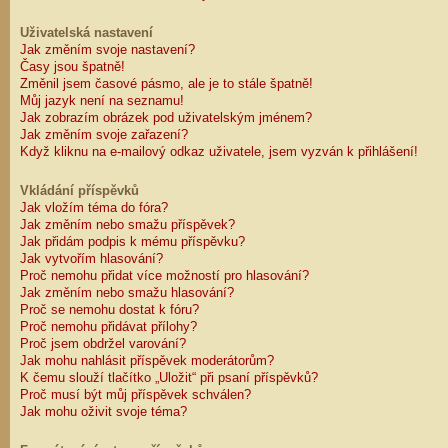
Uživatelská nastavení
Jak změním svoje nastavení?
Časy jsou špatně!
Změnil jsem časové pásmo, ale je to stále špatně!
Můj jazyk není na seznamu!
Jak zobrazím obrázek pod uživatelským jménem?
Jak změním svoje zařazení?
Když kliknu na e-mailový odkaz uživatele, jsem vyzván k přihlášení!
Vkládání příspěvků
Jak vložím téma do fóra?
Jak změním nebo smažu příspěvek?
Jak přidám podpis k mému příspěvku?
Jak vytvořím hlasování?
Proč nemohu přidat více možností pro hlasování?
Jak změním nebo smažu hlasování?
Proč se nemohu dostat k fóru?
Proč nemohu přidávat přílohy?
Proč jsem obdržel varování?
Jak mohu nahlásit příspěvek moderátorům?
K čemu slouží tlačítko „Uložit“ při psaní příspěvků?
Proč musí být můj příspěvek schválen?
Jak mohu oživit svoje téma?