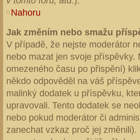
v tomto fóru, atd.
).
Nahoru
Jak změním nebo smažu přísp
V případě, že nejste moderátor n
nebo mazat jen svoje příspěvky. 
omezeného času po přispění) klik
někdo odpověděl na váš příspěve
malinký dodatek u příspěvku, kter
upravovali. Tento dodatek se neo
nebo pokud moderátor či administr
zanechat vzkaz proč jej změnili)