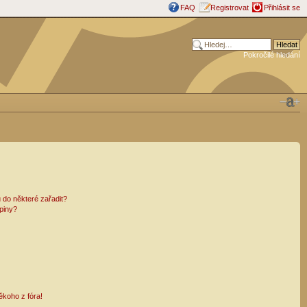
FAQ
Registrovat
Přihlásit se
Pokročilé hledání
 do některé zařadit?
piny?
ěkoho z fóra!