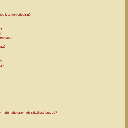
bo je z nich odebírat?
h?
ů?
tránku!?
ata?
i?
ra?
mailů nebo právních záležitostí boardu?