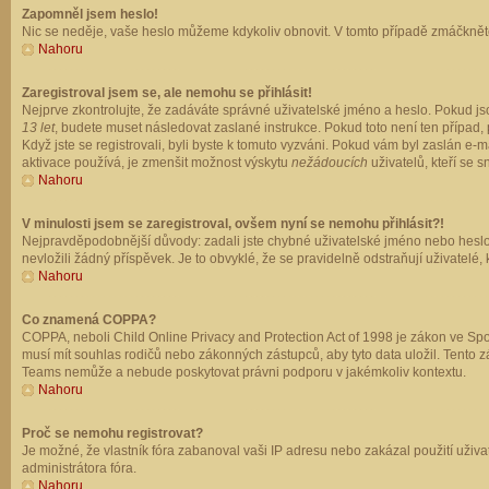
Zapomněl jsem heslo!
Nic se neděje, vaše heslo můžeme kdykoliv obnovit. V tomto případě zmáčkněte
Nahoru
Zaregistroval jsem se, ale nemohu se přihlásit!
Nejprve zkontrolujte, že zadáváte správné uživatelské jméno a heslo. Pokud js
13 let
, budete muset následovat zaslané instrukce. Pokud toto není ten případ, 
Když jste se registrovali, byli byste k tomuto vyzváni. Pokud vám byl zaslán e
aktivace používá, je zmenšit možnost výskytu
nežádoucích
uživatelů, kteří se s
Nahoru
V minulosti jsem se zaregistroval, ovšem nyní se nemohu přihlásit?!
Nejpravděpodobnější důvody: zadali jste chybné uživatelské jméno nebo heslo (z
nevložili žádný příspěvek. Je to obvyklé, že se pravidelně odstraňují uživatelé,
Nahoru
Co znamená COPPA?
COPPA, neboli Child Online Privacy and Protection Act of 1998 je zákon ve Spoj
musí mít souhlas rodičů nebo zákonných zástupců, aby tyto data uložil. Tento zá
Teams nemůže a nebude poskytovat právni podporu v jakémkoliv kontextu.
Nahoru
Proč se nemohu registrovat?
Je možné, že vlastník fóra zabanoval vaši IP adresu nebo zakázal použití uživat
administrátora fóra.
Nahoru