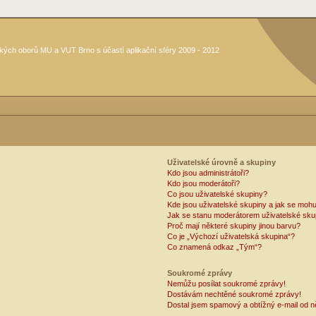
kých oborů MU a VUT Brno s účastí aplikační sféry 2009 - 2012
Uživatelské úrovně a skupiny
Kdo jsou administrátoři?
Kdo jsou moderátoři?
Co jsou uživatelské skupiny?
Kde jsou uživatelské skupiny a jak se mohu
Jak se stanu moderátorem uživatelské sku
Proč mají některé skupiny jinou barvu?
Co je „Výchozí uživatelská skupina“?
Co znamená odkaz „Tým“?
Soukromé zprávy
Nemůžu posílat soukromé zprávy!
Dostávám nechtěné soukromé zprávy!
Dostal jsem spamový a obtížný e-mail od n