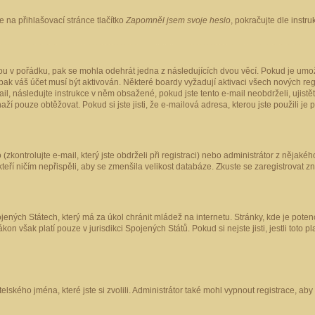
 na přihlašovací stránce tlačítko
Zapomněl jsem svoje heslo
, pokračujte dle instr
ou v pořádku, pak se mohla odehrát jedna z následujících dvou věcí. Pokud je umož
pak váš účet musí být aktivován. Některé boardy vyžadují aktivaci všech nových reg
-mail, následujte instrukce v něm obsažené, pokud jste tento e-mail neobdrželi, uji
naží pouze obtěžovat. Pokud si jste jisti, že e-mailová adresa, kterou jste použili je
kontrolujte e-mail, který jste obdrželi při registraci) nebo administrátor z nějaké
 kteří ničím nepřispěli, aby se zmenšila velikost databáze. Zkuste se zaregistrovat z
ených Státech, který má za úkol chránit mládež na internetu. Stránky, kde je poten
kon však platí pouze v jurisdikci Spojených Států. Pokud si nejste jisti, jestli tot
elského jména, které jste si zvolili. Administrátor také mohl vypnout registrace, ab