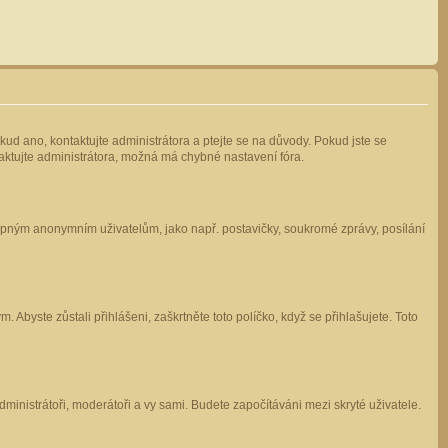
kud ano, kontaktujte administrátora a ptejte se na důvody. Pokud jste se
ntaktujte administrátora, možná má chybné nastavení fóra.
stupným anonymním uživatelům, jako např. postavičky, soukromé zprávy, posílání
 Abyste zůstali přihlášeni, zaškrtněte toto políčko, když se přihlašujete. Toto
administrátoři, moderátoři a vy sami. Budete započítáváni mezi skryté uživatele.