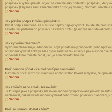
příspěvek a vy ho upravíte, objeví se vám malinký dodatek u příspěvku, který u
příspěvek (ti by měli sami zanechat vzkaz proč jej změnili). Normální uživate
Nahoru
Jak přidám podpis k mému příspěvku?
Přidat podpis znamená, že si musíte nejdřív nějaký vytvořit. To uděláte přes st
zaškrtnutím příslušného políčka v nastavení profilu (je možné nepřidávat podp
Nahoru
Jak vytvořím hlasování?
Vytvoření hlasování je jednoduché. Když přidáte nový příspěvek (nebo upravuje
oprávnění vytvářet ankety). Měli byste zadat název ankety a pak alespoň dvě 
odpovědí, které můžete zadat, určuje administrátor boardu.
Nahoru
Proč nemohu přidat více možností pro hlasování?
Maximální počet možností stanovuje administrátor. Pokud si myslíte, že opravdu
Nahoru
Jak změním nebo smažu hlasování?
Je to stejné jako s příspěvky, hlasování mohou být upravována původním autor
nehlasoval, pak uživatelé mohou vymazat nebo změnit položku v hlasování, v př
Nahoru
Proč se nemohu dostat k fóru?