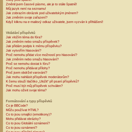
Změnil jsem časové pásmo, ale je to stále špatně!
Můj jazyk není na seznamu!
Jak zobrazím obrázek pod uživatelským jménem?
Jak změním svoje zařazení?
Když kliknu na e-mailový odkaz uživatele, jsem vyzván k přihlášení!
Vkládání příspěvků
Jak vložím téma do fóra?
Jak změním nebo smažu příspěvek?
Jak přidám podpis k mému příspěvku?
Jak vytvořím hlasování?
Proč nemohu přidat více možností pro hlasování?
Jak změním nebo smažu hlasování?
Proč se nemohu dostat k fóru?
Proč nemohu přidávat přílohy?
Proč jsem obdržel varování?
Jak mohu nahlásit příspěvek moderátorům?
K čemu slouží tlačítko „Uložit“ při psaní příspěvků?
Proč musí být můj příspěvek schválen?
Jak mohu oživit svoje téma?
Formátování a typy příspěvků
Co je BBCode?
Můžu používat HTML?
Co to jsou smajlíci (emotikony)?
Mohu přidávat obrázky?
Co to jsou Globální oznámení?
Co to jsou oznámení?