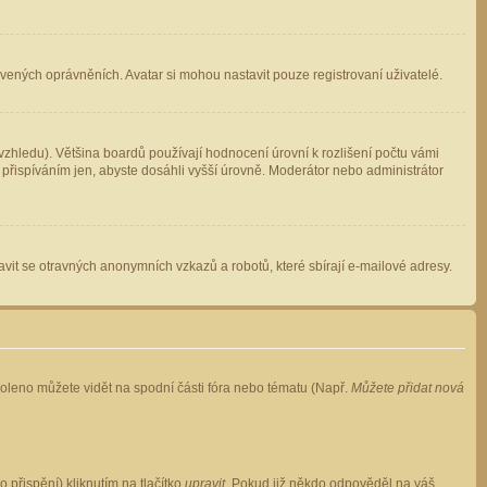
avených oprávněních. Avatar si mohou nastavit pouze registrovaní uživatelé.
zhledu). Většina boardů používají hodnocení úrovní k rozlišení počtu vámi
 přispíváním jen, abyste dosáhli vyšší úrovně. Moderátor nebo administrátor
vit se otravných anonymních vzkazů a robotů, které sbírají e-mailové adresy.
voleno můžete vidět na spodní části fóra nebo tématu (Např.
Můžete přidat nová
přispění) kliknutím na tlačítko
upravit
. Pokud již někdo odpověděl na váš