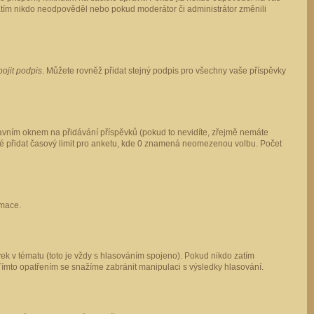
 zatím nikdo neodpověděl nebo pokud moderátor či administrátor změnili
pojit podpis
. Můžete rovněž přidat stejný podpis pro všechny vaše příspěvky
vním oknem na přidávání příspěvků (pokud to nevidíte, zřejmě nemáte
ké přidat časový limit pro anketu, kde 0 znamená neomezenou volbu. Počet
rmace.
ek v tématu (toto je vždy s hlasováním spojeno). Pokud nikdo zatím
Tímto opatřením se snažíme zabránit manipulaci s výsledky hlasování.