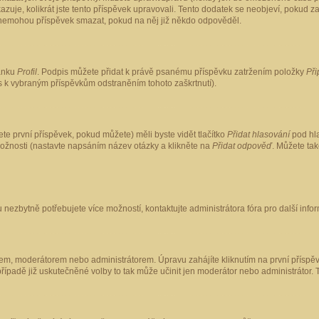
kazuje, kolikrát jste tento příspěvek upravovali. Tento dodatek se neobjeví, pokud
lé nemohou příspěvek smazat, pokud na něj již někdo odpověděl.
ránku
Profil
. Podpis můžete přidat k právě psanému příspěvku zatržením položky
Při
is k vybraným příspěvkům odstraněním tohoto zaškrtnutí).
te první příspěvek, pokud můžete) měli byste vidět tlačítko
Přidat hlasování
pod hla
možnosti (nastavte napsáním název otázky a klikněte na
Přidat odpověď
. Můžete ta
 nezbytně potřebujete více možností, kontaktujte administrátora fóra pro další info
em, moderátorem nebo administrátorem. Úpravu zahájíte kliknutím na první příspěv
ípadě již uskutečněné volby to tak může učinit jen moderátor nebo administrátor. 