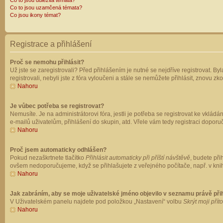
Co to jsou důležitá témata?
Co to jsou uzamčená témata?
Co jsou ikony témat?
Registrace a přihlášení
Proč se nemohu přihlásit?
Už jste se zaregistrovali? Před přihlášením je nutné se nejdříve registrovat. B
registrovali, nebyli jste z fóra vyloučeni a stále se nemůžete přihlásit, znovu
Nahoru
Je vůbec potřeba se registrovat?
Nemusíte. Je na administrátorovi fóra, jestli je potřeba se registrovat ke vk
e-mailů uživatelům, přihlášení do skupin, atd. Vřele vám tedy registraci doporu
Nahoru
Proč jsem automaticky odhlášen?
Pokud nezaškrtnete tlačítko
Přihlásit automaticky při příští návštěvě
, budete při
ovšem nedoporučujeme, když se přihlašujete z veřejného počítače, např. v knih
Nahoru
Jak zabráním, aby se moje uživatelské jméno objevilo v seznamu právě př
V Uživatelském panelu najdete pod položkou „Nastavení“ volbu
Skrýt moji přít
Nahoru