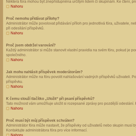
Některá fóra mohou být znepřístupněna určitým lidem či skupinám. Ke čtení, prohl
Nahoru
Proč nemohu přidávat přílohy?
Administrátor může povolovat přidávání příloh pro jednotlivá fóra, uživatele, 
při odesílání příspěvků.
Nahoru
Proč jsem obdržel varování?
Každý administrátor si může stanovit vlastní pravidla na svém fóru, pokud je 
společného.
Nahoru
Jak mohu nahlásit příspěvek moderátorům?
Administrátor může na fóru povolit nahlašování vadných příspěvků uživateli. P
příspěvku.
Nahoru
K čemu slouží tlačítko „Uložit“ při psaní příspěvků?
Tato možnost vám umožňuje uložit si rozepsané zprávy pro pozdější odeslání. Pr
Nahoru
Proč musí být můj příspěvek schválen?
Administrátor fóra může nastavit, že příspěvky od uživatelů nebo skupin musí 
Kontaktujte administrátora fóra pro více informací.
Nahoru