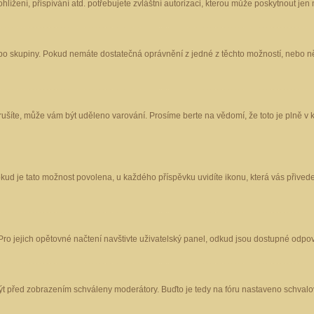
ížení, přispívání atd. potřebujete zvláštní autorizaci, kterou může poskytnout jen m
nebo skupiny. Pokud nemáte dostatečná oprávnění z jedné z těchto možností, nebo ně
porušíte, může vám být uděleno varování. Prosíme berte na vědomí, že toto je plně
okud je tato možnost povolena, u každého příspěvku uvidíte ikonu, která vás přived
o jejich opětovné načtení navštivte uživatelský panel, odkud jsou dostupné odpoví
být před zobrazením schváleny moderátory. Buďto je tedy na fóru nastaveno schvalov