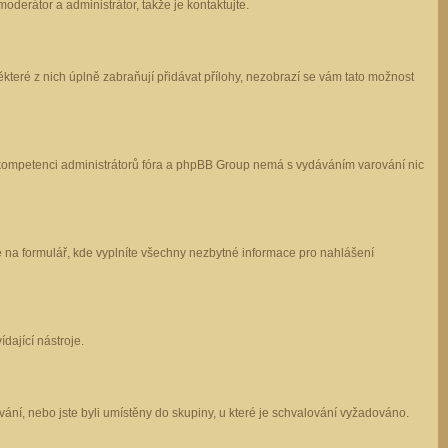
oderátor a administrátor, takže je kontaktujte.
které z nich úplně zabraňují přidávat přílohy, nezobrazí se vám tato možnost
 v kompetenci administrátorů fóra a phpBB Group nemá s vydáváním varování nic
e na formulář, kde vyplníte všechny nezbytné informace pro nahlášení
dající nástroje.
ání, nebo jste byli umístěny do skupiny, u které je schvalování vyžadováno.