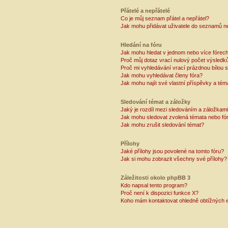
Přátelé a nepřátelé
Co je můj seznam přátel a nepřátel?
Jak mohu přidávat uživatele do seznamů ne
Hledání na fóru
Jak mohu hledat v jednom nebo více fórec
Proč můj dotaz vrací nulový počet výsledk
Proč mi vyhledávání vrací prázdnou bílou s
Jak mohu vyhledávat členy fóra?
Jak mohu najít své vlastní příspěvky a tém
Sledování témat a záložky
Jaký je rozdíl mezi sledováním a záložkam
Jak mohu sledovat zvolená témata nebo fó
Jak mohu zrušit sledování témat?
Přílohy
Jaké přílohy jsou povolené na tomto fóru?
Jak si mohu zobrazit všechny své přílohy?
Záležitosti okolo phpBB 3
Kdo napsal tento program?
Proč není k dispozici funkce X?
Koho mám kontaktovat ohledně obtížných e-