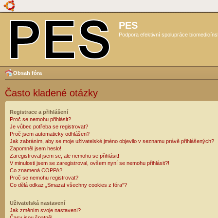
PES
Podpora efektivní spolupráce biomedicíns
Obsah fóra
Často kladené otázky
Registrace a přihlášení
Proč se nemohu přihlásit?
Je vůbec potřeba se registrovat?
Proč jsem automaticky odhlášen?
Jak zabráním, aby se moje uživatelské jméno objevilo v seznamu právě přihlášených?
Zapomněl jsem heslo!
Zaregistroval jsem se, ale nemohu se přihlásit!
V minulosti jsem se zaregistroval, ovšem nyní se nemohu přihlásit?!
Co znamená COPPA?
Proč se nemohu registrovat?
Co dělá odkaz „Smazat všechny cookies z fóra“?
Uživatelská nastavení
Jak změním svoje nastavení?
Časy jsou špatně!