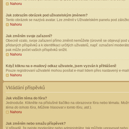
Nahoru
Jak zobrazím obrázek pod uživatelským jménem?
Tento obrázek se nazývá avatar. Lze změnit v Uživatelském panelu pod záložkou 
Nahoru
Jak změním svoje zařazení?
Obecně vzato, svoje zařazení přímo změnit nemůžete (úrovně se objevují pod v
přidaných příspěvků a k identifikaci určitých uživatelů, např. označení moderá
pak může počet vašich příspěvků snížit.
Nahoru
Když kliknu na e-mailový odkaz uživatele, jsem vyzván k přihlášení!
Pouze registrovaní uživatelé mohou posílat e-mail lidem přes nastavený e-mailo
Nahoru
Vkládání příspěvků
Jak vložím téma do fóra?
Jednoduše. Klikněte na příslušné tlačítko na obrazovce fóra nebo tématu. Možn
téma do tohoto fóra, Můžete hlasovat v tomto fóru, atd.
).
Nahoru
Jak změním nebo smažu příspěvek?
V případě, že nejste moderátor nebo administrátor, tak můžete upravovat nebo 