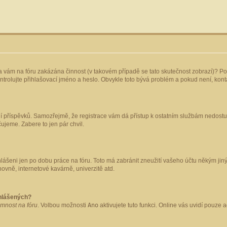
yla vám na fóru zakázána činnost (v takovém případě se tato skutečnost zobrazí)? Po
 zkontrolujte přihlašovací jméno a heslo. Obvykle toto bývá problém a pokud není, ko
ládání příspěvků. Samozřejmě, že registrace vám dá přístup k ostatním službám nedo
čujeme. Zabere to jen pár chvil.
hlášeni jen po dobu práce na fóru. Toto má zabránit zneužití vašeho účtu někým jiným.
ovně, internetové kavárně, univerzitě atd.
ihlášených?
omnost na fóru
. Volbou možnosti
Ano
aktivujete tuto funkci. Online vás uvidí pouze 