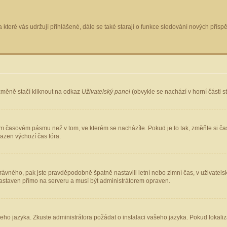
 které vás udržují přihlášené, dále se také starají o funkce sledování nových pří
změně stačí kliknout na odkaz
Uživatelský panel
(obvykle se nachází v horní části 
ém časovém pásmu než v tom, ve kterém se nacházíte. Pokud je to tak, změňte si ča
azen výchozí čas fóra.
ho správného, pak jste pravděpodobně špatně nastavili letní nebo zimní čas, v uživ
staven přímo na serveru a musí být administrátorem opraven.
šeho jazyka. Zkuste administrátora požádat o instalaci vašeho jazyka. Pokud lokaliz