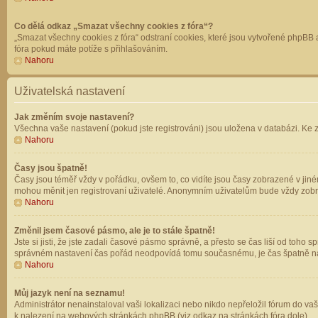
Co dělá odkaz „Smazat všechny cookies z fóra“?
„Smazat všechny cookies z fóra“ odstraní cookies, které jsou vytvořené phpBB a
fóra pokud máte potíže s přihlašováním.
Nahoru
Uživatelská nastavení
Jak změním svoje nastavení?
Všechna vaše nastavení (pokud jste registrováni) jsou uložena v databázi. Ke 
Nahoru
Časy jsou špatně!
Časy jsou téměř vždy v pořádku, ovšem to, co vidíte jsou časy zobrazené v jin
mohou měnit jen registrovaní uživatelé. Anonymním uživatelům bude vždy zobr
Nahoru
Změnil jsem časové pásmo, ale je to stále špatně!
Jste si jisti, že jste zadali časové pásmo správně, a přesto se čas liší od to
správném nastavení čas pořád neodpovídá tomu současnému, je čas špatně na
Nahoru
Můj jazyk není na seznamu!
Administrátor nenainstaloval vaši lokalizaci nebo nikdo nepřeložil fórum do va
k nalezení na webových stránkách phpBB (viz odkaz na stránkách fóra dole).