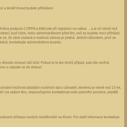
ukcí a téměř ihned budete přihlášeni.
něna podpora COPPA a klikli jste při registraci na odkaz
…a je mi méně než
istrací, buď Vámi, nebo administrátorem před tím, než se budete moci přihlásit.
stěte se, že vámi zadaná e-mailová adresa je platná. Jedním důvodem, proč se
 platná, kontaktujte administrátora boardu.
ho důvodu smazal váš účet. Pokud je to ten druhý případ, pak jste možná
novu a zapojte se do diskuzí.
cionální možnost ukládání osobních dat o uživateli, kterému je méně než 13 let,
o platí i na vašem fóru, doporučujeme kontaktovat vaše právního poradce, phpBB
y zabranil přístupu nových návštěvníků na fórum. Pro další informace kontaktuje