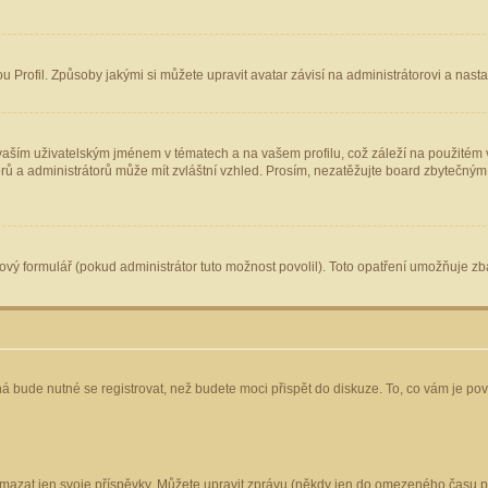
Profil. Způsoby jakými si můžete upravit avatar závisí na administrátorovi a nast
aším uživatelským jménem v tématech a na vašem profilu, což záleží na použitém v
torů a administrátorů může mít zvláštní vzhled. Prosím, nezatěžujte board zbytečným
vý formulář (pokud administrátor tuto možnost povolil). Toto opatření umožňuje zba
á bude nutné se registrovat, než budete moci přispět do diskuze. To, co vám je po
mazat jen svoje příspěvky. Můžete upravit zprávu (někdy jen do omezeného času po 