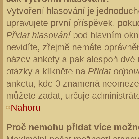
Vytvoření hlasování je jednoduch
upravujete první příspěvek, pokud
Přidat hlasování
pod hlavním okn
nevidíte, zřejmě nemáte oprávněn
název ankety a pak alespoň dvě
otázky a klikněte na
Přidat odpo
anketu, kde 0 znamená neomezen
můžete zadat, určuje administrát
Nahoru
Proč nemohu přidat více možno