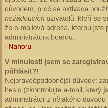
důvodem, proč se aktivace použí
nežádoucích
uživatelů, kteří se s
že e-mailová adresa, kterou jste p
administrátora boardu.
Nahoru
V minulosti jsem se zaregistr
přihlásit?!
Nejpravděpodobnější důvody: zad
heslo (zkontrolujte e-mail, který j
administrátor z nějakého důvodu 