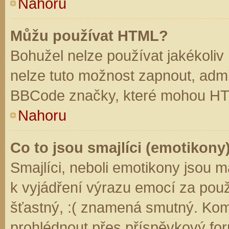
Nahoru
Můžu používat HTML?
Bohužel nelze používat jakékoliv
nelze tuto možnost zapnout, admi
BBCode značky, které mohou HT
Nahoru
Co to jsou smajlíci (emotikony
Smajlíci, neboli emotikony jsou m
k vyjádření výrazu emocí za použ
šťastný, :( znamená smutný. Kom
prohlédnout přes příspěvkový for