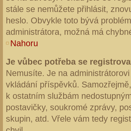
stále se nemůžete přihlásit, znov
heslo. Obvykle toto bývá problém
administrátora, možná má chybné
Nahoru
Je vůbec potřeba se registrova
Nemusíte. Je na administrátorovi f
vkládání příspěvků. Samozřejmě,
k ostatním službám nedostupným
postavičky, soukromé zprávy, posí
skupin, atd. Vřele vám tedy regis
chvil.