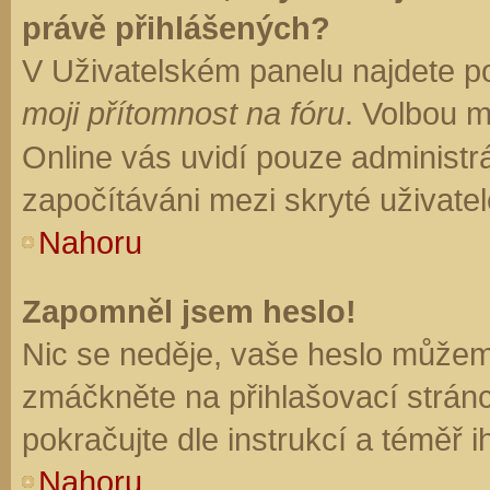
právě přihlášených?
V Uživatelském panelu najdete p
moji přítomnost na fóru
. Volbou 
Online vás uvidí pouze administrá
započítáváni mezi skryté uživatel
Nahoru
Zapomněl jsem heslo!
Nic se neděje, vaše heslo můžem
zmáčkněte na přihlašovací stránc
pokračujte dle instrukcí a téměř i
Nahoru