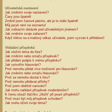
Uživatelská nastavení
Jak změním svoje nastavení?
Časy jsou špatně!
Změnil jsem časové pásmo, ale je to stále špatně!
Můj jazyk není na seznamu!
Jak zobrazím obrázek pod uživatelským jménem?
Jak změním svoje zařazení?
Když kliknu na e-mailový odkaz uživatele, jsem vyzván k přihlášení!
Vkládání příspěvků
Jak vložím téma do fóra?
Jak změním nebo smažu příspěvek?
Jak přidám podpis k mému příspěvku?
Jak vytvořím hlasování?
Proč nemohu přidat více možností pro hlasování?
Jak změním nebo smažu hlasování?
Proč se nemohu dostat k fóru?
Proč nemohu přidávat přílohy?
Proč jsem obdržel varování?
Jak mohu nahlásit příspěvek moderátorům?
K čemu slouží tlačítko „Uložit“ při psaní příspěvků?
Proč musí být můj příspěvek schválen?
Jak mohu oživit svoje téma?