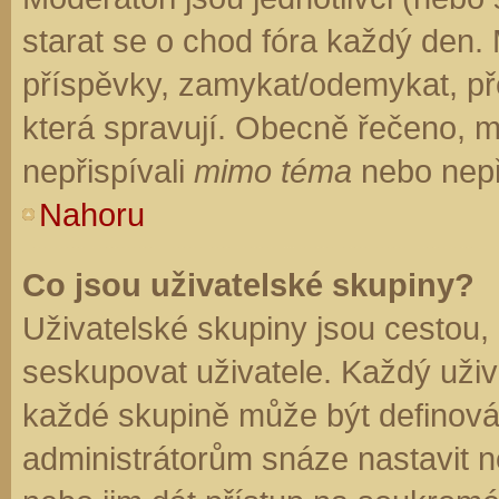
starat se o chod fóra každý den.
příspěvky, zamykat/odemykat, př
která spravují. Obecně řečeno, mo
nepřispívali
mimo téma
nebo nepři
Nahoru
Co jsou uživatelské skupiny?
Uživatelské skupiny jsou cestou,
seskupovat uživatele. Každý uživa
každé skupině může být definován
administrátorům snáze nastavit n