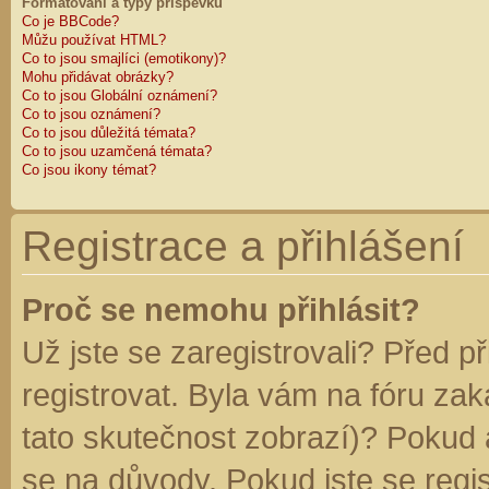
Formátování a typy příspěvků
Co je BBCode?
Můžu používat HTML?
Co to jsou smajlíci (emotikony)?
Mohu přidávat obrázky?
Co to jsou Globální oznámení?
Co to jsou oznámení?
Co to jsou důležitá témata?
Co to jsou uzamčená témata?
Co jsou ikony témat?
Registrace a přihlášení
Proč se nemohu přihlásit?
Už jste se zaregistrovali? Před p
registrovat. Byla vám na fóru za
tato skutečnost zobrazí)? Pokud a
se na důvody. Pokud jste se regist