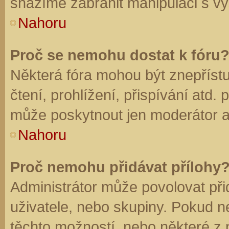
snažíme zabránit manipulaci s vý
Nahoru
Proč se nemohu dostat k fóru
Některá fóra mohou být znepříst
čtení, prohlížení, přispívání atd. 
může poskytnout jen moderátor a a
Nahoru
Proč nemohu přidávat přílohy
Administrátor může povolovat přid
uživatele, nebo skupiny. Pokud 
těchto možností, nebo některé z n