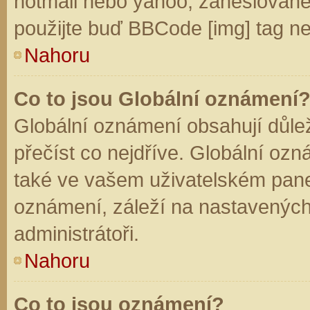
hotmail nebo yahoo, zaheslované
použijte buď BBCode [img] tag ne
Nahoru
Co to jsou Globální oznámení
Globální oznámení obsahují důleži
přečíst co nejdříve. Globální oz
také ve vašem uživatelském panelu
oznámení, záleží na nastavených
administrátoři.
Nahoru
Co to jsou oznámení?