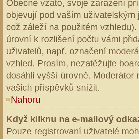
Obecně vzato, svoje zařazení př
objevují pod vaším uživatelským
což záleží na použitém vzhledu).
úrovní k rozlišení počtu vámi přid
uživatelů, např. označení moderá
vzhled. Prosím, nezatěžujte boar
dosáhli vyšší úrovně. Moderátor
vašich příspěvků snížit.
Nahoru
Když kliknu na e-mailový odkaz
Pouze registrovaní uživatelé moh