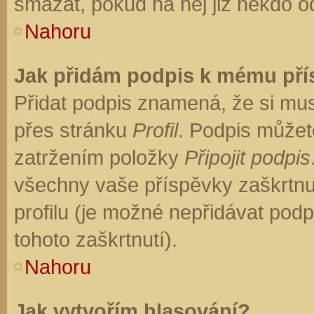
smazat, pokud na něj již někdo o
Nahoru
Jak přidám podpis k mému př
Přidat podpis znamená, že si musí
přes stránku
Profil
. Podpis můžet
zatržením položky
Připojit podpis
všechny vaše příspěvky zaškrtnu
profilu (je možné nepřidávat po
tohoto zaškrtnutí).
Nahoru
Jak vytvořím hlasování?