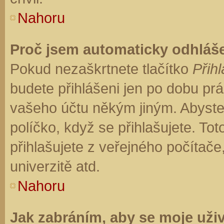
Nahoru
Proč jsem automaticky odhláš
Pokud nezaškrtnete tlačítko
Přihl
budete přihlášeni jen po dobu prá
vašeho účtu někým jiným. Abyste z
políčko, když se přihlašujete. T
přihlašujete z veřejného počítače
univerzitě atd.
Nahoru
Jak zabráním, aby se moje uži