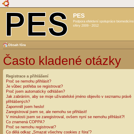
PES
Podpora efektivní spolupráce biomedicín
sféry 2009 - 2012
Obsah fóra
Často kladené otázky
Registrace a přihlášení
Proč se nemohu přihlásit?
Je vůbec potřeba se registrovat?
Proč jsem automaticky odhlášen?
Jak zabráním, aby se moje uživatelské jméno objevilo v seznamu právě
přihlášených?
Zapomněl jsem heslo!
Zaregistroval jsem se, ale nemohu se přihlásit!
V minulosti jsem se zaregistroval, ovšem nyní se nemohu přihlásit?!
Co znamená COPPA?
Proč se nemohu registrovat?
Co dělá odkaz „Smazat všechny cookies z fóra“?