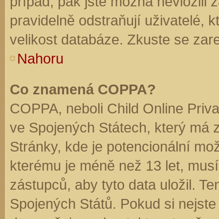
případ, pak jste možná nevložili 
pravidelně odstraňují uživatelé, k
velikost databáze. Zkuste se zare
Nahoru
Co znamená COPPA?
COPPA, neboli Child Online Priva
ve Spojených Státech, který má z
Stránky, kde je potencionální mož
kterému je méně než 13 let, mus
zástupců, aby tyto data uložil. Te
Spojených Států. Pokud si nejste jis