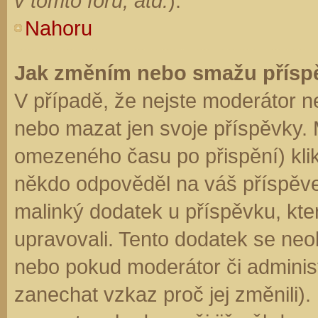
v tomto fóru, atd.
).
Nahoru
Jak změním nebo smažu přísp
V případě, že nejste moderátor n
nebo mazat jen svoje příspěvky. 
omezeného času po přispění) klik
někdo odpověděl na váš příspěve
malinký dodatek u příspěvku, kter
upravovali. Tento dodatek se neo
nebo pokud moderátor či administr
zanechat vzkaz proč jej změnili)