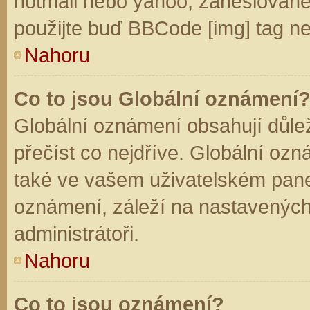
hotmail nebo yahoo, zaheslované
použijte buď BBCode [img] tag ne
Nahoru
Co to jsou Globální oznámení
Globální oznámení obsahují důleži
přečíst co nejdříve. Globální oz
také ve vašem uživatelském panelu
oznámení, záleží na nastavených
administrátoři.
Nahoru
Co to jsou oznámení?