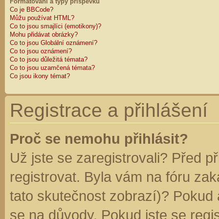
Formátování a typy příspěvků
Co je BBCode?
Můžu používat HTML?
Co to jsou smajlíci (emotikony)?
Mohu přidávat obrázky?
Co to jsou Globální oznámení?
Co to jsou oznámení?
Co to jsou důležitá témata?
Co to jsou uzamčená témata?
Co jsou ikony témat?
Registrace a přihlášení
Proč se nemohu přihlásit?
Už jste se zaregistrovali? Před p
registrovat. Byla vám na fóru za
tato skutečnost zobrazí)? Pokud a
se na důvody. Pokud jste se regist