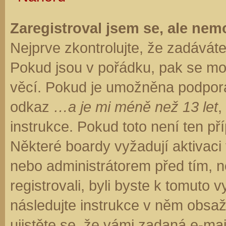
Zaregistroval jsem se, ale nemo
Nejprve zkontrolujte, že zadávát
Pokud jsou v pořádku, pak se moh
věcí. Pokud je umožněna podpora C
odkaz
…a je mi méně než 13 let
,
instrukce. Pokud toto není ten př
Některé boardy vyžadují aktivaci
nebo administrátorem před tím, ne
registrovali, byli byste k tomuto
následujte instrukce v něm obsaže
ujistěte se, že vámi zadaná e-ma