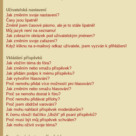
Uživatelská nastavení
Jak změním svoje nastavení?
Časy jsou špatně!
Změnil jsem časové pásmo, ale je to stále špatně!
Můj jazyk není na seznamu!
Jak zobrazím obrázek pod uživatelským jménem?
Jak změním svoje zařazení?
Když kliknu na e-mailový odkaz uživatele, jsem vyzván k přihlášení!
Vkládání příspěvků
Jak vložím téma do fóra?
Jak změním nebo smažu příspěvek?
Jak přidám podpis k mému příspěvku?
Jak vytvořím hlasování?
Proč nemohu přidat více možností pro hlasování?
Jak změním nebo smažu hlasování?
Proč se nemohu dostat k fóru?
Proč nemohu přidávat přílohy?
Proč jsem obdržel varování?
Jak mohu nahlásit příspěvek moderátorům?
K čemu slouží tlačítko „Uložit“ při psaní příspěvků?
Proč musí být můj příspěvek schválen?
Jak mohu oživit svoje téma?