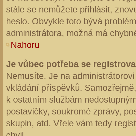
stále se nemůžete přihlásit, znov
heslo. Obvykle toto bývá problém
administrátora, možná má chybné
Nahoru
Je vůbec potřeba se registrova
Nemusíte. Je na administrátorovi f
vkládání příspěvků. Samozřejmě,
k ostatním službám nedostupným
postavičky, soukromé zprávy, posí
skupin, atd. Vřele vám tedy regis
chvil.