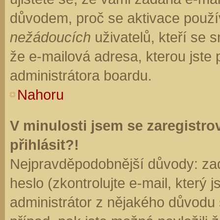
důvodem, proč se aktivace použí
nežádoucích
uživatelů, kteří se s
že e-mailová adresa, kterou jste p
administrátora boardu.
Nahoru
V minulosti jsem se zaregistr
přihlásit?!
Nejpravděpodobnější důvody: zad
heslo (zkontrolujte e-mail, který j
administrátor z nějakého důvodu 