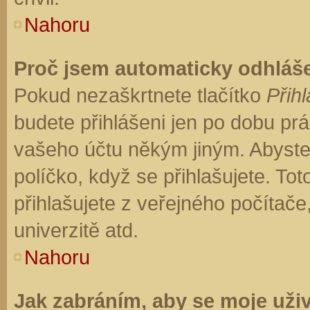
Nahoru
Proč jsem automaticky odhláš
Pokud nezaškrtnete tlačítko
Přihl
budete přihlášeni jen po dobu prá
vašeho účtu někým jiným. Abyste z
políčko, když se přihlašujete. T
přihlašujete z veřejného počítače
univerzitě atd.
Nahoru
Jak zabráním, aby se moje uži