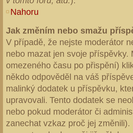
v tomto fóru, atd.
).
Nahoru
Jak změním nebo smažu přísp
V případě, že nejste moderátor n
nebo mazat jen svoje příspěvky. 
omezeného času po přispění) klik
někdo odpověděl na váš příspěve
malinký dodatek u příspěvku, kter
upravovali. Tento dodatek se neo
nebo pokud moderátor či administr
zanechat vzkaz proč jej změnili)