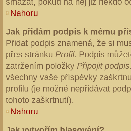
smazat, pokud na něj již někdo o
Nahoru
Jak přidám podpis k mému př
Přidat podpis znamená, že si musí
přes stránku
Profil
. Podpis můžet
zatržením položky
Připojit podpis
všechny vaše příspěvky zaškrtnu
profilu (je možné nepřidávat po
tohoto zaškrtnutí).
Nahoru
Jak vytvořím hlasování?