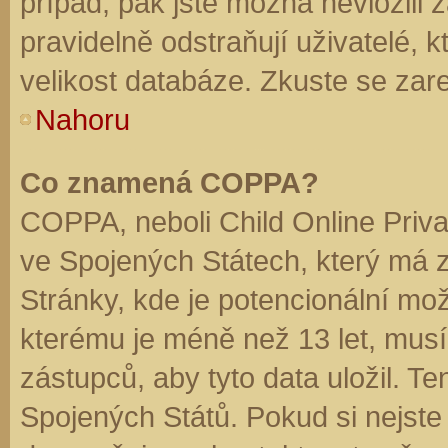
případ, pak jste možná nevložili 
pravidelně odstraňují uživatelé, k
velikost databáze. Zkuste se zare
Nahoru
Co znamená COPPA?
COPPA, neboli Child Online Priva
ve Spojených Státech, který má z
Stránky, kde je potencionální mož
kterému je méně než 13 let, mus
zástupců, aby tyto data uložil. Te
Spojených Států. Pokud si nejste jis