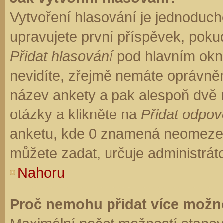
Vytvoření hlasování je jednoduch
upravujete první příspěvek, pokud
Přidat hlasování
pod hlavním okn
nevidíte, zřejmě nemáte oprávněn
název ankety a pak alespoň dvě
otázky a klikněte na
Přidat odpo
anketu, kde 0 znamená neomezen
můžete zadat, určuje administrát
Nahoru
Proč nemohu přidat více možno