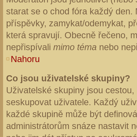
starat se o chod fóra každý den.
příspěvky, zamykat/odemykat, př
která spravují. Obecně řečeno, mo
nepřispívali
mimo téma
nebo nepři
Nahoru
Co jsou uživatelské skupiny?
Uživatelské skupiny jsou cestou,
seskupovat uživatele. Každý uživa
každé skupině může být definován
administrátorům snáze nastavit n