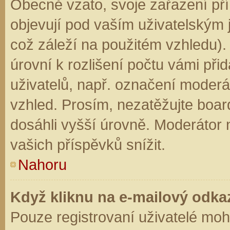
Obecně vzato, svoje zařazení př
objevují pod vaším uživatelským
což záleží na použitém vzhledu).
úrovní k rozlišení počtu vámi přid
uživatelů, např. označení moderá
vzhled. Prosím, nezatěžujte boar
dosáhli vyšší úrovně. Moderátor
vašich příspěvků snížit.
Nahoru
Když kliknu na e-mailový odkaz
Pouze registrovaní uživatelé moh