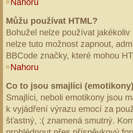
Nahoru
Můžu používat HTML?
Bohužel nelze používat jakékoliv
nelze tuto možnost zapnout, admi
BBCode značky, které mohou HT
Nahoru
Co to jsou smajlíci (emotikony
Smajlíci, neboli emotikony jsou m
k vyjádření výrazu emocí za použ
šťastný, :( znamená smutný. Kom
prohlédnout přes příspěvkový for