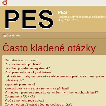
PES
Podpora efektivní spolupráce biomedicín
sféry 2009 - 2012
Obsah fóra
Často kladené otázky
Registrace a přihlášení
Proč se nemohu přihlásit?
Je vůbec potřeba se registrovat?
Proč jsem automaticky odhlášen?
Jak zabráním, aby se moje uživatelské jméno objevilo v seznamu právě
přihlášených?
Zapomněl jsem heslo!
Zaregistroval jsem se, ale nemohu se přihlásit!
V minulosti jsem se zaregistroval, ovšem nyní se nemohu přihlásit?!
Co znamená COPPA?
Proč se nemohu registrovat?
Co dělá odkaz „Smazat všechny cookies z fóra“?