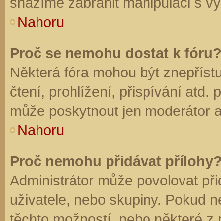
snažíme zabránit manipulaci s vý
Nahoru
Proč se nemohu dostat k fóru
Některá fóra mohou být znepříst
čtení, prohlížení, přispívání atd. 
může poskytnout jen moderátor a a
Nahoru
Proč nemohu přidávat přílohy
Administrátor může povolovat přid
uživatele, nebo skupiny. Pokud 
těchto možností, nebo některé z n