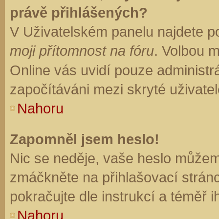
právě přihlášených?
V Uživatelském panelu najdete p
moji přítomnost na fóru
. Volbou 
Online vás uvidí pouze administrá
započítáváni mezi skryté uživatel
Nahoru
Zapomněl jsem heslo!
Nic se neděje, vaše heslo můžem
zmáčkněte na přihlašovací stránc
pokračujte dle instrukcí a téměř i
Nahoru