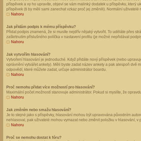
příspěvek a vy ho upravíte, objeví se vám malinký dodatek u příspěvku, který u
příspěvek (ti by měli sami zanechat vzkaz proč jej změnili). Normální uživate
Nahoru
Jak přidám podpis k mému příspěvku?
Přidat podpis znamená, že si musíte nejdřív nějaký vytvořit. To uděláte přes st
zaškrtnutím příslušného políčka v nastavení profilu (je možné nepřidávat podp
Nahoru
Jak vytvořím hlasování?
Vytvoření hlasování je jednoduché. Když přidáte nový příspěvek (nebo upravuje
oprávnění vytvářet ankety). Měli byste zadat název ankety a pak alespoň dvě 
odpovědí, které můžete zadat, určuje administrátor boardu.
Nahoru
Proč nemohu přidat více možností pro hlasování?
Maximální počet možností stanovuje administrátor. Pokud si myslíte, že opravdu
Nahoru
Jak změním nebo smažu hlasování?
Je to stejné jako s příspěvky, hlasování mohou být upravována původním autor
nehlasoval, pak uživatelé mohou vymazat nebo změnit položku v hlasování, v př
Nahoru
Proč se nemohu dostat k fóru?