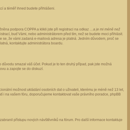
ukcí a téměř ihned budete přihlášeni.
něna podpora COPPA a klikli jste při registraci na odkaz
…a je mi méně než
istrací, buď Vámi, nebo administrátorem před tím, než se budete moci přihlásit.
stěte se, že vámi zadaná e-mailová adresa je platná. Jedním důvodem, proč se
 platná, kontaktujte administrátora boardu.
ho důvodu smazal váš účet. Pokud je to ten druhý případ, pak jste možná
novu a zapojte se do diskuzí.
cionální možnost ukládání osobních dat o uživateli, kterému je méně než 13 let,
o platí i na vašem fóru, doporučujeme kontaktovat vaše právního poradce, phpBB
y zabranil přístupu nových návštěvníků na fórum. Pro další informace kontaktuje