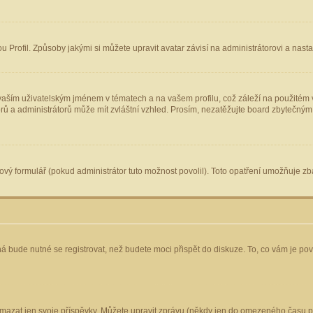
Profil. Způsoby jakými si můžete upravit avatar závisí na administrátorovi a nast
aším uživatelským jménem v tématech a na vašem profilu, což záleží na použitém v
torů a administrátorů může mít zvláštní vzhled. Prosím, nezatěžujte board zbytečným
vý formulář (pokud administrátor tuto možnost povolil). Toto opatření umožňuje zba
á bude nutné se registrovat, než budete moci přispět do diskuze. To, co vám je po
mazat jen svoje příspěvky. Můžete upravit zprávu (někdy jen do omezeného času po 