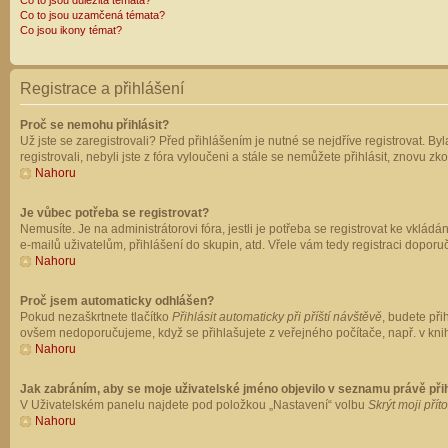
Co to jsou důležitá témata?
Co to jsou uzamčená témata?
Co jsou ikony témat?
Registrace a přihlášení
Proč se nemohu přihlásit?
Už jste se zaregistrovali? Před přihlášením je nutné se nejdříve registrovat. B
registrovali, nebyli jste z fóra vyloučeni a stále se nemůžete přihlásit, znovu
Nahoru
Je vůbec potřeba se registrovat?
Nemusíte. Je na administrátorovi fóra, jestli je potřeba se registrovat ke vk
e-mailů uživatelům, přihlášení do skupin, atd. Vřele vám tedy registraci doporu
Nahoru
Proč jsem automaticky odhlášen?
Pokud nezaškrtnete tlačítko
Přihlásit automaticky při příští návštěvě
, budete při
ovšem nedoporučujeme, když se přihlašujete z veřejného počítače, např. v knih
Nahoru
Jak zabráním, aby se moje uživatelské jméno objevilo v seznamu právě př
V Uživatelském panelu najdete pod položkou „Nastavení“ volbu
Skrýt moji přít
Nahoru