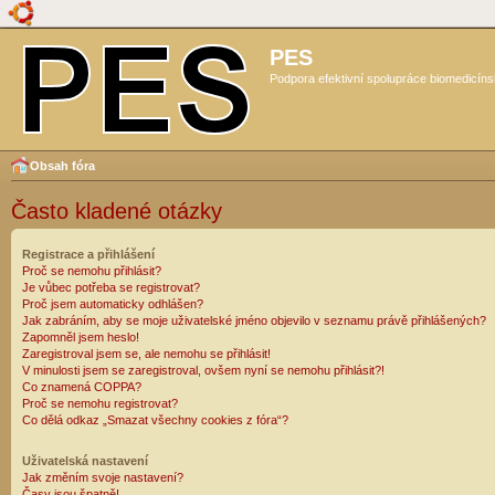
PES
Podpora efektivní spolupráce biomedicíns
Obsah fóra
Často kladené otázky
Registrace a přihlášení
Proč se nemohu přihlásit?
Je vůbec potřeba se registrovat?
Proč jsem automaticky odhlášen?
Jak zabráním, aby se moje uživatelské jméno objevilo v seznamu právě přihlášených?
Zapomněl jsem heslo!
Zaregistroval jsem se, ale nemohu se přihlásit!
V minulosti jsem se zaregistroval, ovšem nyní se nemohu přihlásit?!
Co znamená COPPA?
Proč se nemohu registrovat?
Co dělá odkaz „Smazat všechny cookies z fóra“?
Uživatelská nastavení
Jak změním svoje nastavení?
Časy jsou špatně!