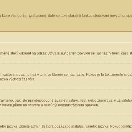
 které vás udržují přihlášené, dále se také starají o funkce sledování nových pří
změně stačí kliknout na odkaz
Uživatelský panel
(obvykle se nachází v horní části 
ém časovém pásmu než v tom, ve kterém se nacházíte. Pokud je to tak, změňte si ča
azen výchozí čas fóra.
ho správného, pak jste pravděpodobně špatně nastavili letní nebo zimní čas, v uživ
staven přímo na serveru a musí být administrátorem opraven.
šeho jazyka. Zkuste administrátora požádat o instalaci vašeho jazyka. Pokud lokaliz