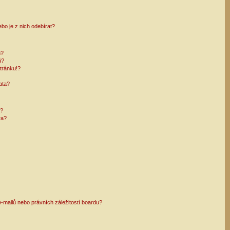
bo je z nich odebírat?
h?
ů?
tránku!?
ata?
i?
ra?
mailů nebo právních záležitostí boardu?