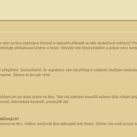
yla vám na fóru zakázána činnost (v takovém případě se tato skutečnost zobrazí)? Po
 zkontrolujte přihlašovací jméno a heslo. Obvykle toto bývá problém a pokud není, ko
ládání příspěvků. Samozřejmě, že registrace vám dá přístup k ostatním službám nedo
čujeme. Zabere to jen pár chvil.
hlášeni jen po dobu práce na fóru. Toto má zabránit zneužití vašeho účtu někým jiným.
ovně, internetové kavárně, univerzitě atd.
ihlášených?
omnost na fóru
. Volbou možnosti
Ano
aktivujete tuto funkci. Online vás uvidí pouze 