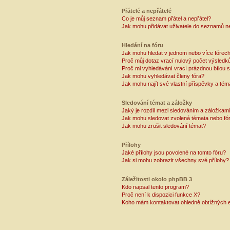
Přátelé a nepřátelé
Co je můj seznam přátel a nepřátel?
Jak mohu přidávat uživatele do seznamů ne
Hledání na fóru
Jak mohu hledat v jednom nebo více fórec
Proč můj dotaz vrací nulový počet výsledk
Proč mi vyhledávání vrací prázdnou bílou s
Jak mohu vyhledávat členy fóra?
Jak mohu najít své vlastní příspěvky a tém
Sledování témat a záložky
Jaký je rozdíl mezi sledováním a záložkam
Jak mohu sledovat zvolená témata nebo fó
Jak mohu zrušit sledování témat?
Přílohy
Jaké přílohy jsou povolené na tomto fóru?
Jak si mohu zobrazit všechny své přílohy?
Záležitosti okolo phpBB 3
Kdo napsal tento program?
Proč není k dispozici funkce X?
Koho mám kontaktovat ohledně obtížných e-