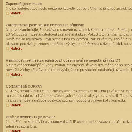
Zapomněl jsem heslo!
Nic se neděje, vaše heslo můžeme kdykoliv obnovit. V tomto případě zmáčkněte
Nahoru
Zaregistroval jsem se, ale nemohu se přihlásit!
Nejprve zkontrolujte, že zadáváte správné uživatelské jméno a heslo. Pokud js
13 let
, budete muset následovat zaslané instrukce. Pokud toto není ten případ, 
Když jste se registrovali, byli byste k tomuto vyzváni. Pokud vám byl zaslán e
aktivace používá, je zmenšit možnost výskytu
nežádoucích
uživatelů, kteří se s
Nahoru
V minulosti jsem se zaregistroval, ovšem nyní se nemohu přihlásit?!
Nejpravděpodobnější důvody: zadali jste chybné uživatelské jméno nebo heslo (z
nevložili žádný příspěvek. Je to obvyklé, že se pravidelně odstraňují uživatelé,
Nahoru
Co znamená COPPA?
COPPA, neboli Child Online Privacy and Protection Act of 1998 je zákon ve Spoj
musí mít souhlas rodičů nebo zákonných zástupců, aby tyto data uložil. Tento zá
Teams nemůže a nebude poskytovat právni podporu v jakémkoliv kontextu.
Nahoru
Proč se nemohu registrovat?
Je možné, že vlastník fóra zabanoval vaši IP adresu nebo zakázal použití uživat
administrátora fóra.
Nahoru