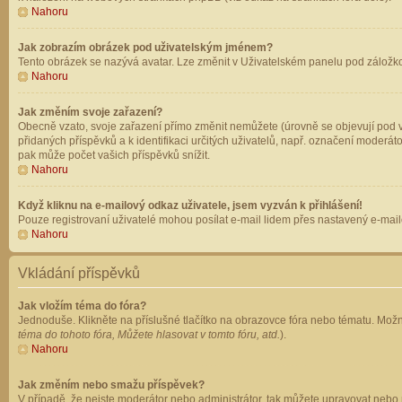
Nahoru
Jak zobrazím obrázek pod uživatelským jménem?
Tento obrázek se nazývá avatar. Lze změnit v Uživatelském panelu pod záložkou 
Nahoru
Jak změním svoje zařazení?
Obecně vzato, svoje zařazení přímo změnit nemůžete (úrovně se objevují pod v
přidaných příspěvků a k identifikaci určitých uživatelů, např. označení moderá
pak může počet vašich příspěvků snížit.
Nahoru
Když kliknu na e-mailový odkaz uživatele, jsem vyzván k přihlášení!
Pouze registrovaní uživatelé mohou posílat e-mail lidem přes nastavený e-mailo
Nahoru
Vkládání příspěvků
Jak vložím téma do fóra?
Jednoduše. Klikněte na příslušné tlačítko na obrazovce fóra nebo tématu. Možn
téma do tohoto fóra, Můžete hlasovat v tomto fóru, atd.
).
Nahoru
Jak změním nebo smažu příspěvek?
V případě, že nejste moderátor nebo administrátor, tak můžete upravovat nebo 