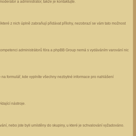
oderátor a administrátor, takže je kontaktujte.
které z nich úplně zabraňují přidávat přílohy, nezobrazí se vám tato možnost
 v kompetenci administrátorů fóra a phpBB Group nemá s vydáváním varování nic
e na formulář, kde vyplníte všechny nezbytné informace pro nahlášení
dající nástroje.
ání, nebo jste byli umístěny do skupiny, u které je schvalování vyžadováno.