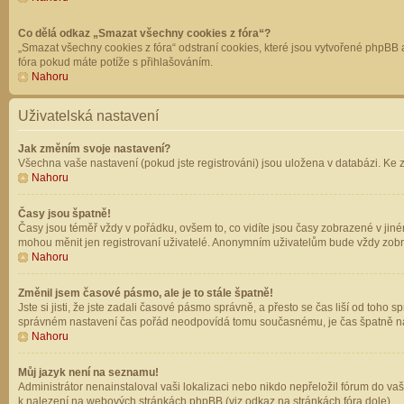
Co dělá odkaz „Smazat všechny cookies z fóra“?
„Smazat všechny cookies z fóra“ odstraní cookies, které jsou vytvořené phpBB a
fóra pokud máte potíže s přihlašováním.
Nahoru
Uživatelská nastavení
Jak změním svoje nastavení?
Všechna vaše nastavení (pokud jste registrováni) jsou uložena v databázi. Ke 
Nahoru
Časy jsou špatně!
Časy jsou téměř vždy v pořádku, ovšem to, co vidíte jsou časy zobrazené v jin
mohou měnit jen registrovaní uživatelé. Anonymním uživatelům bude vždy zobr
Nahoru
Změnil jsem časové pásmo, ale je to stále špatně!
Jste si jisti, že jste zadali časové pásmo správně, a přesto se čas liší od to
správném nastavení čas pořád neodpovídá tomu současnému, je čas špatně na
Nahoru
Můj jazyk není na seznamu!
Administrátor nenainstaloval vaši lokalizaci nebo nikdo nepřeložil fórum do va
k nalezení na webových stránkách phpBB (viz odkaz na stránkách fóra dole).