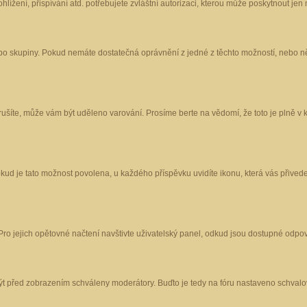
ížení, přispívání atd. potřebujete zvláštní autorizaci, kterou může poskytnout jen m
nebo skupiny. Pokud nemáte dostatečná oprávnění z jedné z těchto možností, nebo ně
porušíte, může vám být uděleno varování. Prosíme berte na vědomí, že toto je plně
okud je tato možnost povolena, u každého příspěvku uvidíte ikonu, která vás přived
o jejich opětovné načtení navštivte uživatelský panel, odkud jsou dostupné odpoví
být před zobrazením schváleny moderátory. Buďto je tedy na fóru nastaveno schvalov