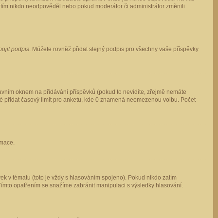
 zatím nikdo neodpověděl nebo pokud moderátor či administrátor změnili
pojit podpis
. Můžete rovněž přidat stejný podpis pro všechny vaše příspěvky
vním oknem na přidávání příspěvků (pokud to nevidíte, zřejmě nemáte
ké přidat časový limit pro anketu, kde 0 znamená neomezenou volbu. Počet
rmace.
ek v tématu (toto je vždy s hlasováním spojeno). Pokud nikdo zatím
Tímto opatřením se snažíme zabránit manipulaci s výsledky hlasování.