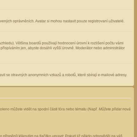
avených oprávněních. Avatar si mohou nastavit pouze registrovaní uživatelé.
zhledu). Většina boardů používají hodnocení úrovní k rozlišení počtu vámi
 přispíváním jen, abyste dosáhli vyšší úrovně. Moderátor nebo administrátor
vit se otravných anonymních vzkazů a robotů, které sbírají e-mailové adresy.
voleno můžete vidět na spodní části fóra nebo tématu (Např.
Můžete přidat nová
přispění) kliknutím na tlačítko
upravit
. Pokud již někdo odpověděl na váš