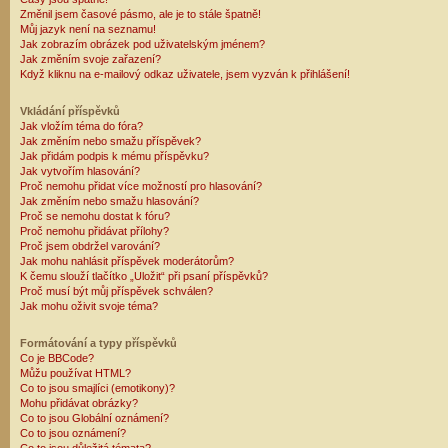
Změnil jsem časové pásmo, ale je to stále špatně!
Můj jazyk není na seznamu!
Jak zobrazím obrázek pod uživatelským jménem?
Jak změním svoje zařazení?
Když kliknu na e-mailový odkaz uživatele, jsem vyzván k přihlášení!
Vkládání příspěvků
Jak vložím téma do fóra?
Jak změním nebo smažu příspěvek?
Jak přidám podpis k mému příspěvku?
Jak vytvořím hlasování?
Proč nemohu přidat více možností pro hlasování?
Jak změním nebo smažu hlasování?
Proč se nemohu dostat k fóru?
Proč nemohu přidávat přílohy?
Proč jsem obdržel varování?
Jak mohu nahlásit příspěvek moderátorům?
K čemu slouží tlačítko „Uložit“ při psaní příspěvků?
Proč musí být můj příspěvek schválen?
Jak mohu oživit svoje téma?
Formátování a typy příspěvků
Co je BBCode?
Můžu používat HTML?
Co to jsou smajlíci (emotikony)?
Mohu přidávat obrázky?
Co to jsou Globální oznámení?
Co to jsou oznámení?