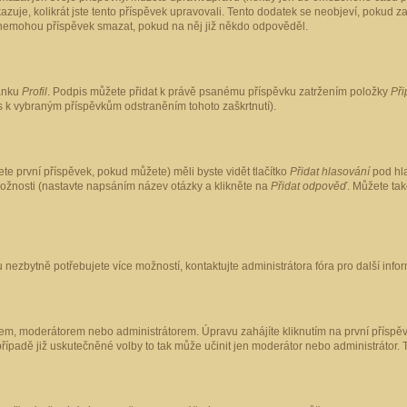
kazuje, kolikrát jste tento příspěvek upravovali. Tento dodatek se neobjeví, pokud
lé nemohou příspěvek smazat, pokud na něj již někdo odpověděl.
ránku
Profil
. Podpis můžete přidat k právě psanému příspěvku zatržením položky
Při
is k vybraným příspěvkům odstraněním tohoto zaškrtnutí).
te první příspěvek, pokud můžete) měli byste vidět tlačítko
Přidat hlasování
pod hla
možnosti (nastavte napsáním název otázky a klikněte na
Přidat odpověď
. Můžete ta
 nezbytně potřebujete více možností, kontaktujte administrátora fóra pro další info
em, moderátorem nebo administrátorem. Úpravu zahájíte kliknutím na první příspěv
ípadě již uskutečněné volby to tak může učinit jen moderátor nebo administrátor. 