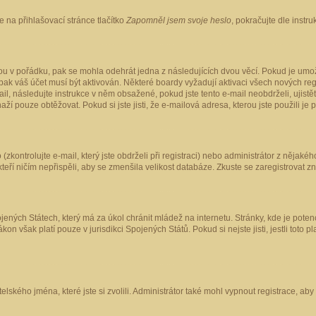
 na přihlašovací stránce tlačítko
Zapomněl jsem svoje heslo
, pokračujte dle instr
ou v pořádku, pak se mohla odehrát jedna z následujících dvou věcí. Pokud je umož
pak váš účet musí být aktivován. Některé boardy vyžadují aktivaci všech nových reg
-mail, následujte instrukce v něm obsažené, pokud jste tento e-mail neobdrželi, uji
naží pouze obtěžovat. Pokud si jste jisti, že e-mailová adresa, kterou jste použili je
kontrolujte e-mail, který jste obdrželi při registraci) nebo administrátor z nějaké
 kteří ničím nepřispěli, aby se zmenšila velikost databáze. Zkuste se zaregistrovat z
ených Státech, který má za úkol chránit mládež na internetu. Stránky, kde je poten
kon však platí pouze v jurisdikci Spojených Států. Pokud si nejste jisti, jestli tot
elského jména, které jste si zvolili. Administrátor také mohl vypnout registrace, ab