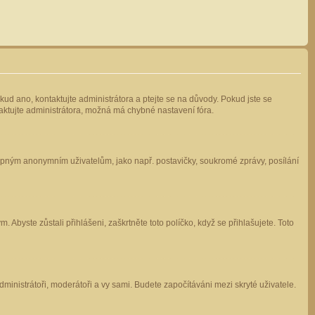
kud ano, kontaktujte administrátora a ptejte se na důvody. Pokud jste se
ntaktujte administrátora, možná má chybné nastavení fóra.
stupným anonymním uživatelům, jako např. postavičky, soukromé zprávy, posílání
 Abyste zůstali přihlášeni, zaškrtněte toto políčko, když se přihlašujete. Toto
administrátoři, moderátoři a vy sami. Budete započítáváni mezi skryté uživatele.