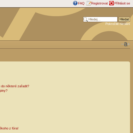
FAQ
Registrovat
Přihlásit se
Pokročilé hledání
 do některé zařadit?
piny?
ěkoho z fóra!