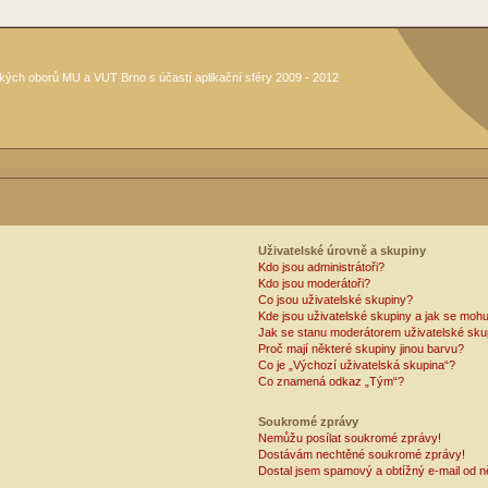
kých oborů MU a VUT Brno s účastí aplikační sféry 2009 - 2012
Uživatelské úrovně a skupiny
Kdo jsou administrátoři?
Kdo jsou moderátoři?
Co jsou uživatelské skupiny?
Kde jsou uživatelské skupiny a jak se mohu
Jak se stanu moderátorem uživatelské sku
Proč mají některé skupiny jinou barvu?
Co je „Výchozí uživatelská skupina“?
Co znamená odkaz „Tým“?
Soukromé zprávy
Nemůžu posílat soukromé zprávy!
Dostávám nechtěné soukromé zprávy!
Dostal jsem spamový a obtížný e-mail od n