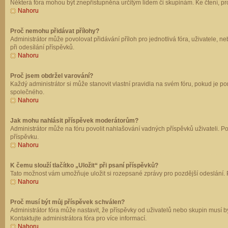
Některá fóra mohou být znepřístupněna určitým lidem či skupinám. Ke čtení, prohl
Nahoru
Proč nemohu přidávat přílohy?
Administrátor může povolovat přidávání příloh pro jednotlivá fóra, uživatele, 
při odesílání příspěvků.
Nahoru
Proč jsem obdržel varování?
Každý administrátor si může stanovit vlastní pravidla na svém fóru, pokud je 
společného.
Nahoru
Jak mohu nahlásit příspěvek moderátorům?
Administrátor může na fóru povolit nahlašování vadných příspěvků uživateli. P
příspěvku.
Nahoru
K čemu slouží tlačítko „Uložit“ při psaní příspěvků?
Tato možnost vám umožňuje uložit si rozepsané zprávy pro pozdější odeslání. Pr
Nahoru
Proč musí být můj příspěvek schválen?
Administrátor fóra může nastavit, že příspěvky od uživatelů nebo skupin musí 
Kontaktujte administrátora fóra pro více informací.
Nahoru