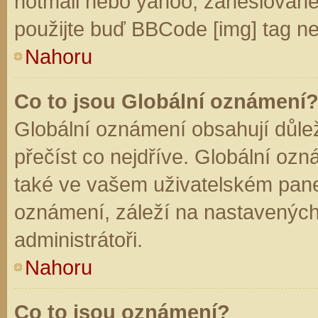
hotmail nebo yahoo, zaheslované
použijte buď BBCode [img] tag ne
Nahoru
Co to jsou Globální oznámení
Globální oznámení obsahují důleži
přečíst co nejdříve. Globální oz
také ve vašem uživatelském panelu
oznámení, záleží na nastavených
administrátoři.
Nahoru
Co to jsou oznámení?