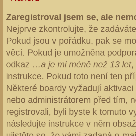
Zaregistroval jsem se, ale nemo
Nejprve zkontrolujte, že zadávát
Pokud jsou v pořádku, pak se moh
věcí. Pokud je umožněna podpora C
odkaz
…a je mi méně než 13 let
,
instrukce. Pokud toto není ten př
Některé boardy vyžadují aktivaci
nebo administrátorem před tím, ne
registrovali, byli byste k tomuto
následujte instrukce v něm obsaže
ujistěte se, že vámi zadaná e-ma