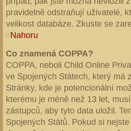
případ, pak jste možná nevložili 
pravidelně odstraňují uživatelé, k
velikost databáze. Zkuste se zare
Nahoru
Co znamená COPPA?
COPPA, neboli Child Online Priva
ve Spojených Státech, který má z
Stránky, kde je potencionální mož
kterému je méně než 13 let, mus
zástupců, aby tyto data uložil. Te
Spojených Států. Pokud si nejste jis