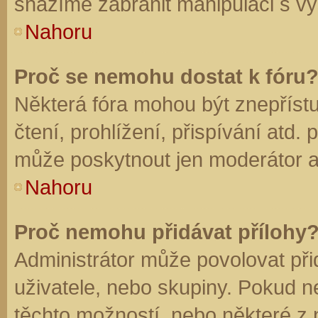
snažíme zabránit manipulaci s vý
Nahoru
Proč se nemohu dostat k fóru
Některá fóra mohou být znepříst
čtení, prohlížení, přispívání atd. 
může poskytnout jen moderátor a a
Nahoru
Proč nemohu přidávat přílohy
Administrátor může povolovat přid
uživatele, nebo skupiny. Pokud 
těchto možností, nebo některé z n