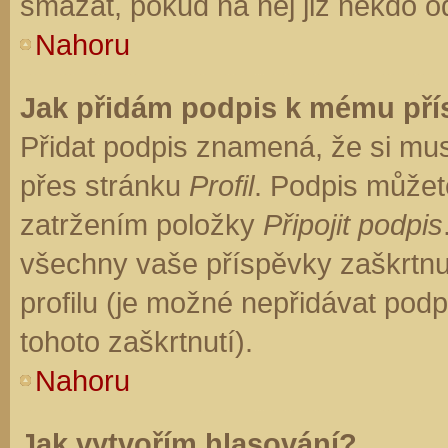
smazat, pokud na něj již někdo o
Nahoru
Jak přidám podpis k mému př
Přidat podpis znamená, že si musí
přes stránku
Profil
. Podpis můžet
zatržením položky
Připojit podpis
všechny vaše příspěvky zaškrtnu
profilu (je možné nepřidávat po
tohoto zaškrtnutí).
Nahoru
Jak vytvořím hlasování?