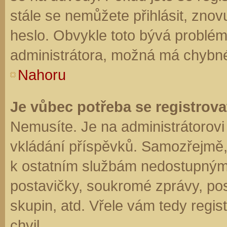
stále se nemůžete přihlásit, znov
heslo. Obvykle toto bývá problém
administrátora, možná má chybné
Nahoru
Je vůbec potřeba se registrova
Nemusíte. Je na administrátorovi f
vkládání příspěvků. Samozřejmě,
k ostatním službám nedostupným
postavičky, soukromé zprávy, posí
skupin, atd. Vřele vám tedy regis
chvil.