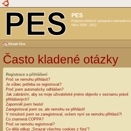
PES
Podpora efektivní spolupráce biomedicín
sféry 2009 - 2012
Obsah fóra
Často kladené otázky
Registrace a přihlášení
Proč se nemohu přihlásit?
Je vůbec potřeba se registrovat?
Proč jsem automaticky odhlášen?
Jak zabráním, aby se moje uživatelské jméno objevilo v seznamu právě
přihlášených?
Zapomněl jsem heslo!
Zaregistroval jsem se, ale nemohu se přihlásit!
V minulosti jsem se zaregistroval, ovšem nyní se nemohu přihlásit?!
Co znamená COPPA?
Proč se nemohu registrovat?
Co dělá odkaz „Smazat všechny cookies z fóra“?