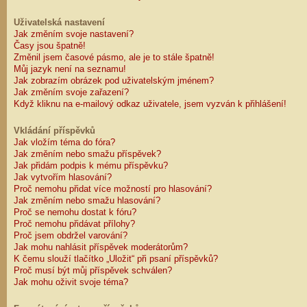
Uživatelská nastavení
Jak změním svoje nastavení?
Časy jsou špatně!
Změnil jsem časové pásmo, ale je to stále špatně!
Můj jazyk není na seznamu!
Jak zobrazím obrázek pod uživatelským jménem?
Jak změním svoje zařazení?
Když kliknu na e-mailový odkaz uživatele, jsem vyzván k přihlášení!
Vkládání příspěvků
Jak vložím téma do fóra?
Jak změním nebo smažu příspěvek?
Jak přidám podpis k mému příspěvku?
Jak vytvořím hlasování?
Proč nemohu přidat více možností pro hlasování?
Jak změním nebo smažu hlasování?
Proč se nemohu dostat k fóru?
Proč nemohu přidávat přílohy?
Proč jsem obdržel varování?
Jak mohu nahlásit příspěvek moderátorům?
K čemu slouží tlačítko „Uložit“ při psaní příspěvků?
Proč musí být můj příspěvek schválen?
Jak mohu oživit svoje téma?