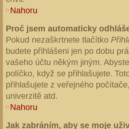
Nahoru
Proč jsem automaticky odhláš
Pokud nezaškrtnete tlačítko
Přihl
budete přihlášeni jen po dobu prá
vašeho účtu někým jiným. Abyste z
políčko, když se přihlašujete. T
přihlašujete z veřejného počítače
univerzitě atd.
Nahoru
Jak zabráním, aby se moje uži