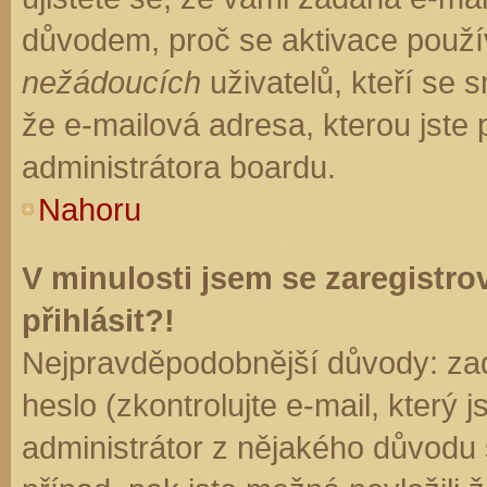
důvodem, proč se aktivace použí
nežádoucích
uživatelů, kteří se s
že e-mailová adresa, kterou jste p
administrátora boardu.
Nahoru
V minulosti jsem se zaregistr
přihlásit?!
Nejpravděpodobnější důvody: zad
heslo (zkontrolujte e-mail, který j
administrátor z nějakého důvodu 