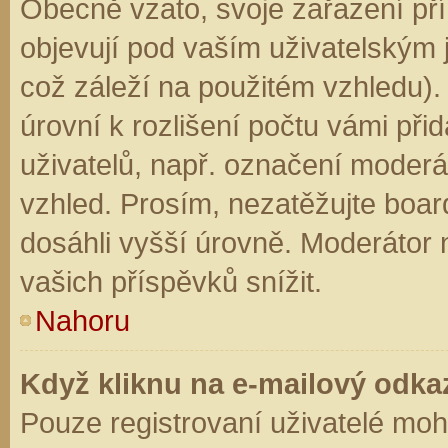
Obecně vzato, svoje zařazení př
objevují pod vaším uživatelským
což záleží na použitém vzhledu).
úrovní k rozlišení počtu vámi přid
uživatelů, např. označení moderá
vzhled. Prosím, nezatěžujte boar
dosáhli vyšší úrovně. Moderátor
vašich příspěvků snížit.
Nahoru
Když kliknu na e-mailový odkaz
Pouze registrovaní uživatelé moh