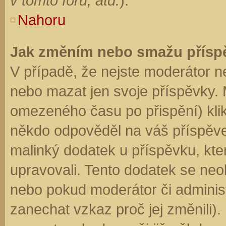
v tomto fóru, atd.
).
Nahoru
Jak změním nebo smažu přísp
V případě, že nejste moderátor n
nebo mazat jen svoje příspěvky. 
omezeného času po přispění) klik
někdo odpověděl na váš příspěve
malinký dodatek u příspěvku, kter
upravovali. Tento dodatek se neo
nebo pokud moderátor či administr
zanechat vzkaz proč jej změnili)