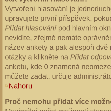
Vytvoření hlasování je jednoduch
upravujete první příspěvek, pokud
Přidat hlasování
pod hlavním okn
nevidíte, zřejmě nemáte oprávněn
název ankety a pak alespoň dvě
otázky a klikněte na
Přidat odpo
anketu, kde 0 znamená neomezen
můžete zadat, určuje administrát
Nahoru
Proč nemohu přidat více možno