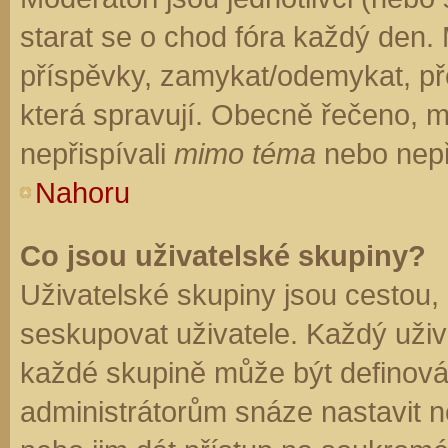
starat se o chod fóra každý den.
příspěvky, zamykat/odemykat, př
která spravují. Obecně řečeno, mo
nepřispívali
mimo téma
nebo nepři
Nahoru
Co jsou uživatelské skupiny?
Uživatelské skupiny jsou cestou,
seskupovat uživatele. Každý uživa
každé skupině může být definován
administrátorům snáze nastavit n