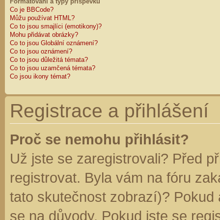
Formátování a typy příspěvků
Co je BBCode?
Můžu používat HTML?
Co to jsou smajlíci (emotikony)?
Mohu přidávat obrázky?
Co to jsou Globální oznámení?
Co to jsou oznámení?
Co to jsou důležitá témata?
Co to jsou uzamčená témata?
Co jsou ikony témat?
Registrace a přihlášení
Proč se nemohu přihlásit?
Už jste se zaregistrovali? Před p
registrovat. Byla vám na fóru za
tato skutečnost zobrazí)? Pokud a
se na důvody. Pokud jste se regist