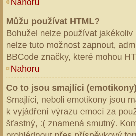
Nahoru
Můžu používat HTML?
Bohužel nelze používat jakékoliv
nelze tuto možnost zapnout, admi
BBCode značky, které mohou HT
Nahoru
Co to jsou smajlíci (emotikony
Smajlíci, neboli emotikony jsou m
k vyjádření výrazu emocí za použ
šťastný, :( znamená smutný. Kom
prohlédnout přes příspěvkový for