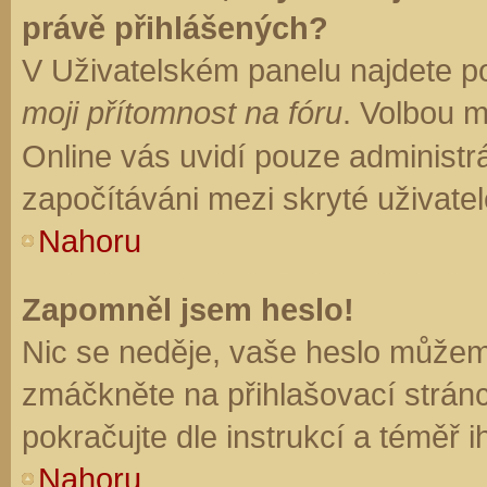
právě přihlášených?
V Uživatelském panelu najdete p
moji přítomnost na fóru
. Volbou 
Online vás uvidí pouze administrá
započítáváni mezi skryté uživatel
Nahoru
Zapomněl jsem heslo!
Nic se neděje, vaše heslo můžem
zmáčkněte na přihlašovací stránc
pokračujte dle instrukcí a téměř i
Nahoru