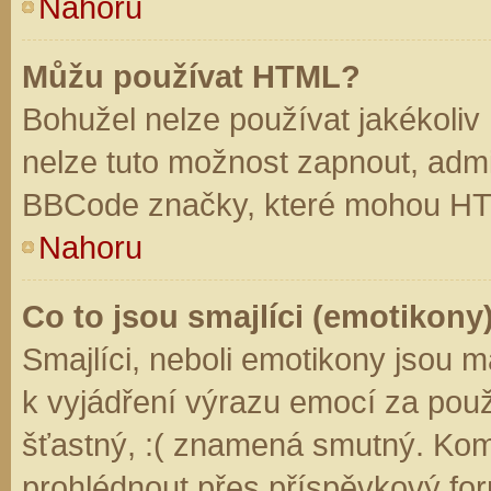
Nahoru
Můžu používat HTML?
Bohužel nelze používat jakékoliv
nelze tuto možnost zapnout, admi
BBCode značky, které mohou HT
Nahoru
Co to jsou smajlíci (emotikony
Smajlíci, neboli emotikony jsou m
k vyjádření výrazu emocí za použ
šťastný, :( znamená smutný. Kom
prohlédnout přes příspěvkový for