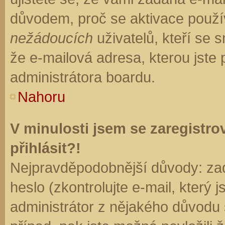
důvodem, proč se aktivace použí
nežádoucích
uživatelů, kteří se s
že e-mailová adresa, kterou jste p
administrátora boardu.
Nahoru
V minulosti jsem se zaregistr
přihlásit?!
Nejpravděpodobnější důvody: zad
heslo (zkontrolujte e-mail, který j
administrátor z nějakého důvodu 