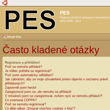
PES
Podpora efektivní spolupráce biomedicín
sféry 2009 - 2012
Obsah fóra
Často kladené otázky
Registrace a přihlášení
Proč se nemohu přihlásit?
Je vůbec potřeba se registrovat?
Proč jsem automaticky odhlášen?
Jak zabráním, aby se moje uživatelské jméno objevilo v seznamu právě
přihlášených?
Zapomněl jsem heslo!
Zaregistroval jsem se, ale nemohu se přihlásit!
V minulosti jsem se zaregistroval, ovšem nyní se nemohu přihlásit?!
Co znamená COPPA?
Proč se nemohu registrovat?
Co dělá odkaz „Smazat všechny cookies z fóra“?