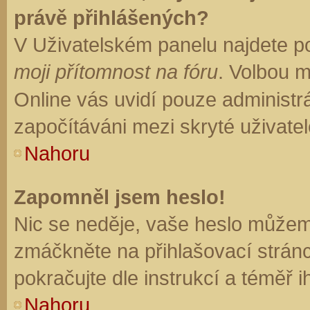
právě přihlášených?
V Uživatelském panelu najdete p
moji přítomnost na fóru
. Volbou 
Online vás uvidí pouze administrá
započítáváni mezi skryté uživatel
Nahoru
Zapomněl jsem heslo!
Nic se neděje, vaše heslo můžem
zmáčkněte na přihlašovací stránc
pokračujte dle instrukcí a téměř i
Nahoru