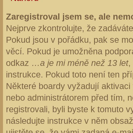
Zaregistroval jsem se, ale nemo
Nejprve zkontrolujte, že zadávát
Pokud jsou v pořádku, pak se moh
věcí. Pokud je umožněna podpora C
odkaz
…a je mi méně než 13 let
,
instrukce. Pokud toto není ten př
Některé boardy vyžadují aktivaci
nebo administrátorem před tím, ne
registrovali, byli byste k tomuto
následujte instrukce v něm obsaže
ujistěte se, že vámi zadaná e-ma