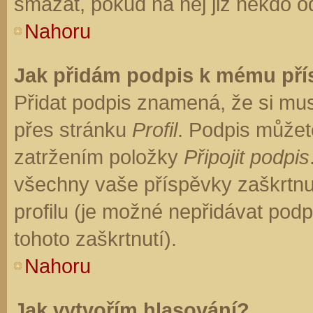
smazat, pokud na něj již někdo o
Nahoru
Jak přidám podpis k mému př
Přidat podpis znamená, že si musí
přes stránku
Profil
. Podpis můžet
zatržením položky
Připojit podpis
všechny vaše příspěvky zaškrtnu
profilu (je možné nepřidávat po
tohoto zaškrtnutí).
Nahoru
Jak vytvořím hlasování?