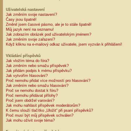
Uživatelská nastavení
Jak změním svoje nastavení?
Časy jsou špatně!
Změnil jsem časové pásmo, ale je to stále špatně!
Můj jazyk není na seznamu!
Jak zobrazím obrázek pod uživatelským jménem?
Jak změním svoje zařazení?
Když kliknu na e-mailový odkaz uživatele, jsem vyzván k přihlášení!
Vkládání příspěvků
Jak vložím téma do fóra?
Jak změním nebo smažu příspěvek?
Jak přidám podpis k mému příspěvku?
Jak vytvořím hlasování?
Proč nemohu přidat více možností pro hlasování?
Jak změním nebo smažu hlasování?
Proč se nemohu dostat k fóru?
Proč nemohu přidávat přílohy?
Proč jsem obdržel varování?
Jak mohu nahlásit příspěvek moderátorům?
K čemu slouží tlačítko „Uložit“ při psaní příspěvků?
Proč musí být můj příspěvek schválen?
Jak mohu oživit svoje téma?