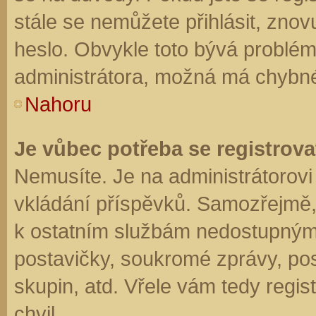
stále se nemůžete přihlásit, znov
heslo. Obvykle toto bývá problém
administrátora, možná má chybné
Nahoru
Je vůbec potřeba se registrova
Nemusíte. Je na administrátorovi f
vkládání příspěvků. Samozřejmě,
k ostatním službám nedostupným
postavičky, soukromé zprávy, posí
skupin, atd. Vřele vám tedy regis
chvil.