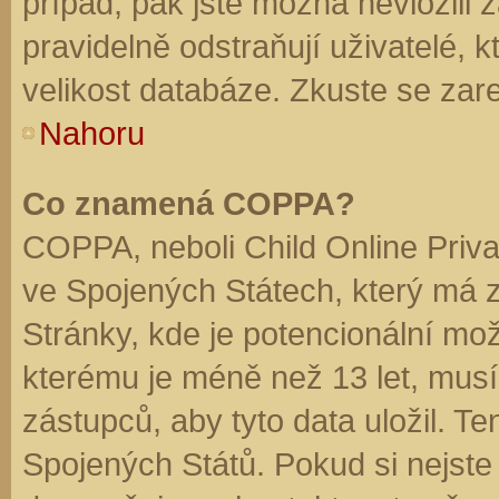
případ, pak jste možná nevložili 
pravidelně odstraňují uživatelé, k
velikost databáze. Zkuste se zare
Nahoru
Co znamená COPPA?
COPPA, neboli Child Online Priva
ve Spojených Státech, který má z
Stránky, kde je potencionální mož
kterému je méně než 13 let, mus
zástupců, aby tyto data uložil. Te
Spojených Států. Pokud si nejste jis