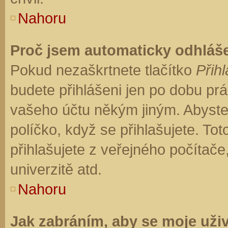
Nahoru
Proč jsem automaticky odhláš
Pokud nezaškrtnete tlačítko
Přihl
budete přihlášeni jen po dobu prá
vašeho účtu někým jiným. Abyste z
políčko, když se přihlašujete. T
přihlašujete z veřejného počítače
univerzitě atd.
Nahoru
Jak zabráním, aby se moje uži