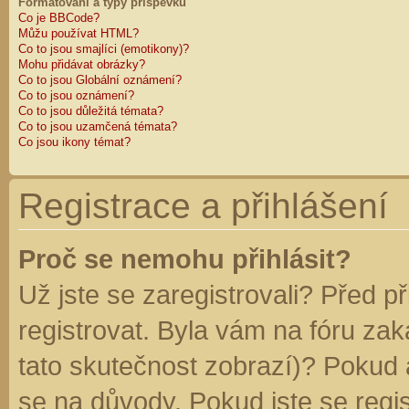
Formátování a typy příspěvků
Co je BBCode?
Můžu používat HTML?
Co to jsou smajlíci (emotikony)?
Mohu přidávat obrázky?
Co to jsou Globální oznámení?
Co to jsou oznámení?
Co to jsou důležitá témata?
Co to jsou uzamčená témata?
Co jsou ikony témat?
Registrace a přihlášení
Proč se nemohu přihlásit?
Už jste se zaregistrovali? Před p
registrovat. Byla vám na fóru za
tato skutečnost zobrazí)? Pokud a
se na důvody. Pokud jste se regist