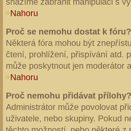
snažíme zabránit manipulaci s vý
Nahoru
Proč se nemohu dostat k fóru
Některá fóra mohou být znepříst
čtení, prohlížení, přispívání atd. 
může poskytnout jen moderátor a a
Nahoru
Proč nemohu přidávat přílohy
Administrátor může povolovat přid
uživatele, nebo skupiny. Pokud 
těchto možností, nebo některé z n