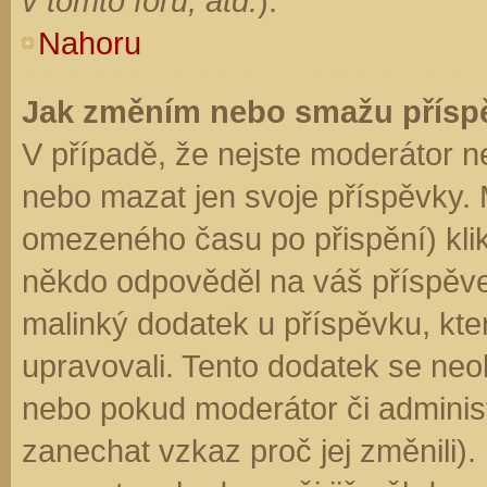
v tomto fóru, atd.
).
Nahoru
Jak změním nebo smažu přísp
V případě, že nejste moderátor n
nebo mazat jen svoje příspěvky. 
omezeného času po přispění) klik
někdo odpověděl na váš příspěve
malinký dodatek u příspěvku, kter
upravovali. Tento dodatek se neo
nebo pokud moderátor či administr
zanechat vzkaz proč jej změnili)