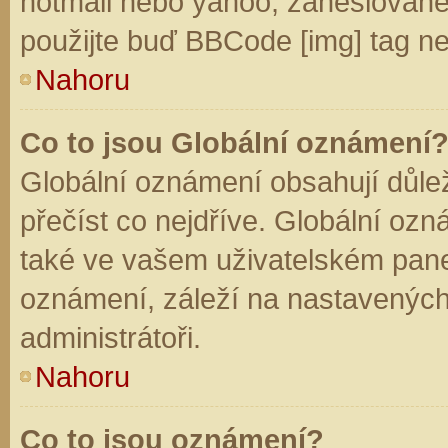
hotmail nebo yahoo, zaheslované
použijte buď BBCode [img] tag ne
Nahoru
Co to jsou Globální oznámení
Globální oznámení obsahují důleži
přečíst co nejdříve. Globální oz
také ve vašem uživatelském panelu
oznámení, záleží na nastavených
administrátoři.
Nahoru
Co to jsou oznámení?