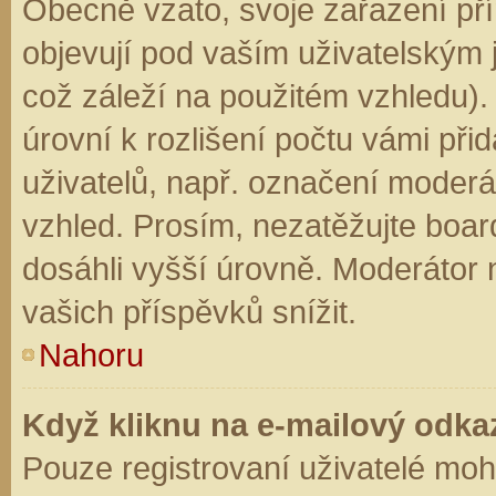
Obecně vzato, svoje zařazení př
objevují pod vaším uživatelským
což záleží na použitém vzhledu).
úrovní k rozlišení počtu vámi přid
uživatelů, např. označení moderá
vzhled. Prosím, nezatěžujte boar
dosáhli vyšší úrovně. Moderátor
vašich příspěvků snížit.
Nahoru
Když kliknu na e-mailový odkaz
Pouze registrovaní uživatelé moh