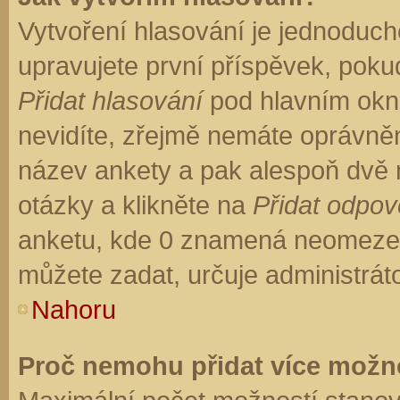
Vytvoření hlasování je jednoduch
upravujete první příspěvek, pokud
Přidat hlasování
pod hlavním okn
nevidíte, zřejmě nemáte oprávněn
název ankety a pak alespoň dvě
otázky a klikněte na
Přidat odpo
anketu, kde 0 znamená neomezen
můžete zadat, určuje administrát
Nahoru
Proč nemohu přidat více možno