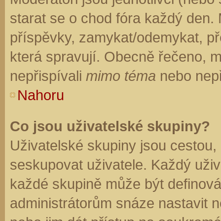
starat se o chod fóra každý den.
příspěvky, zamykat/odemykat, př
která spravují. Obecně řečeno, mo
nepřispívali
mimo téma
nebo nepři
Nahoru
Co jsou uživatelské skupiny?
Uživatelské skupiny jsou cestou,
seskupovat uživatele. Každý uživa
každé skupině může být definován
administrátorům snáze nastavit n