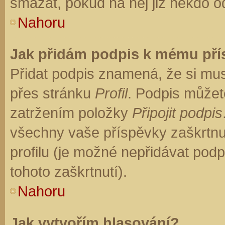
smazat, pokud na něj již někdo o
Nahoru
Jak přidám podpis k mému př
Přidat podpis znamená, že si musí
přes stránku
Profil
. Podpis můžet
zatržením položky
Připojit podpis
všechny vaše příspěvky zaškrtnu
profilu (je možné nepřidávat po
tohoto zaškrtnutí).
Nahoru
Jak vytvořím hlasování?