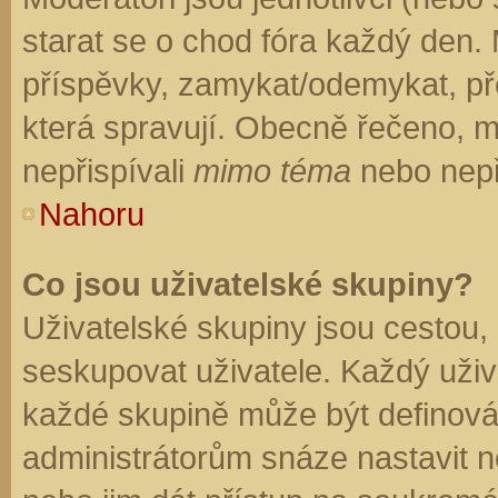
starat se o chod fóra každý den.
příspěvky, zamykat/odemykat, př
která spravují. Obecně řečeno, mo
nepřispívali
mimo téma
nebo nepři
Nahoru
Co jsou uživatelské skupiny?
Uživatelské skupiny jsou cestou,
seskupovat uživatele. Každý uživa
každé skupině může být definován
administrátorům snáze nastavit n