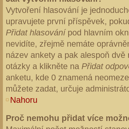
Vytvoření hlasování je jednoduch
upravujete první příspěvek, pokud
Přidat hlasování
pod hlavním okn
nevidíte, zřejmě nemáte oprávněn
název ankety a pak alespoň dvě
otázky a klikněte na
Přidat odpo
anketu, kde 0 znamená neomezen
můžete zadat, určuje administrát
Nahoru
Proč nemohu přidat více možno