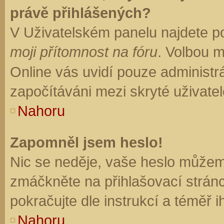
právě přihlášených?
V Uživatelském panelu najdete p
moji přítomnost na fóru
. Volbou 
Online vás uvidí pouze administrá
započítáváni mezi skryté uživatel
Nahoru
Zapomněl jsem heslo!
Nic se neděje, vaše heslo můžem
zmáčkněte na přihlašovací stránc
pokračujte dle instrukcí a téměř i
Nahoru