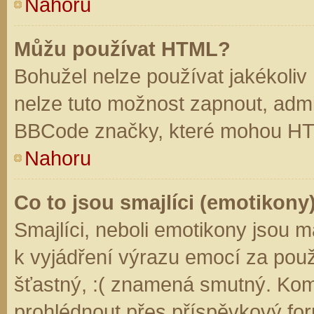
Nahoru
Můžu používat HTML?
Bohužel nelze používat jakékoliv
nelze tuto možnost zapnout, admi
BBCode značky, které mohou HT
Nahoru
Co to jsou smajlíci (emotikony
Smajlíci, neboli emotikony jsou m
k vyjádření výrazu emocí za použ
šťastný, :( znamená smutný. Kom
prohlédnout přes příspěvkový for