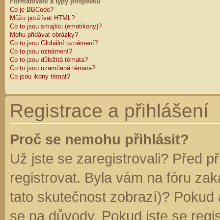
Formátování a typy příspěvků
Co je BBCode?
Můžu používat HTML?
Co to jsou smajlíci (emotikony)?
Mohu přidávat obrázky?
Co to jsou Globální oznámení?
Co to jsou oznámení?
Co to jsou důležitá témata?
Co to jsou uzamčená témata?
Co jsou ikony témat?
Registrace a přihlášení
Proč se nemohu přihlásit?
Už jste se zaregistrovali? Před p
registrovat. Byla vám na fóru za
tato skutečnost zobrazí)? Pokud a
se na důvody. Pokud jste se regist