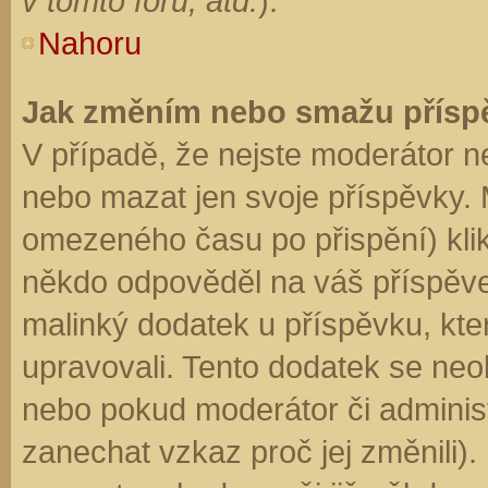
v tomto fóru, atd.
).
Nahoru
Jak změním nebo smažu přísp
V případě, že nejste moderátor n
nebo mazat jen svoje příspěvky. 
omezeného času po přispění) klik
někdo odpověděl na váš příspěve
malinký dodatek u příspěvku, kter
upravovali. Tento dodatek se neo
nebo pokud moderátor či administr
zanechat vzkaz proč jej změnili)