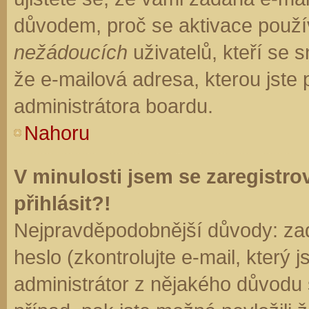
důvodem, proč se aktivace použí
nežádoucích
uživatelů, kteří se s
že e-mailová adresa, kterou jste p
administrátora boardu.
Nahoru
V minulosti jsem se zaregistr
přihlásit?!
Nejpravděpodobnější důvody: zad
heslo (zkontrolujte e-mail, který j
administrátor z nějakého důvodu 