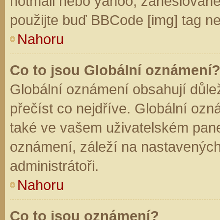
hotmail nebo yahoo, zaheslované
použijte buď BBCode [img] tag ne
Nahoru
Co to jsou Globální oznámení
Globální oznámení obsahují důleži
přečíst co nejdříve. Globální oz
také ve vašem uživatelském panelu
oznámení, záleží na nastavených
administrátoři.
Nahoru
Co to jsou oznámení?