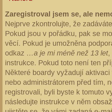
Zaregistroval jsem se, ale nemo
Nejprve zkontrolujte, že zadávát
Pokud jsou v pořádku, pak se moh
věcí. Pokud je umožněna podpora C
odkaz
…a je mi méně než 13 let
,
instrukce. Pokud toto není ten př
Některé boardy vyžadují aktivaci
nebo administrátorem před tím, ne
registrovali, byli byste k tomuto
následujte instrukce v něm obsaže
ujistěte se, že vámi zadaná e-ma