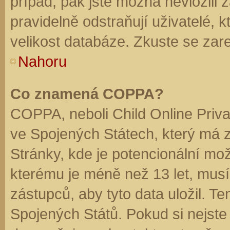
případ, pak jste možná nevložili 
pravidelně odstraňují uživatelé, k
velikost databáze. Zkuste se zare
Nahoru
Co znamená COPPA?
COPPA, neboli Child Online Priva
ve Spojených Státech, který má z
Stránky, kde je potencionální mož
kterému je méně než 13 let, mus
zástupců, aby tyto data uložil. Te
Spojených Států. Pokud si nejste jis