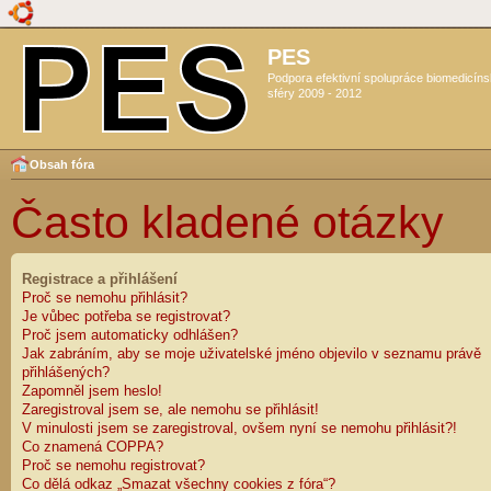
PES
Podpora efektivní spolupráce biomedicín
sféry 2009 - 2012
Obsah fóra
Často kladené otázky
Registrace a přihlášení
Proč se nemohu přihlásit?
Je vůbec potřeba se registrovat?
Proč jsem automaticky odhlášen?
Jak zabráním, aby se moje uživatelské jméno objevilo v seznamu právě
přihlášených?
Zapomněl jsem heslo!
Zaregistroval jsem se, ale nemohu se přihlásit!
V minulosti jsem se zaregistroval, ovšem nyní se nemohu přihlásit?!
Co znamená COPPA?
Proč se nemohu registrovat?
Co dělá odkaz „Smazat všechny cookies z fóra“?