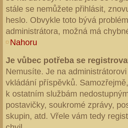
stále se nemůžete přihlásit, znov
heslo. Obvykle toto bývá problém
administrátora, možná má chybné
Nahoru
Je vůbec potřeba se registrova
Nemusíte. Je na administrátorovi f
vkládání příspěvků. Samozřejmě,
k ostatním službám nedostupným
postavičky, soukromé zprávy, posí
skupin, atd. Vřele vám tedy regis
chvil.