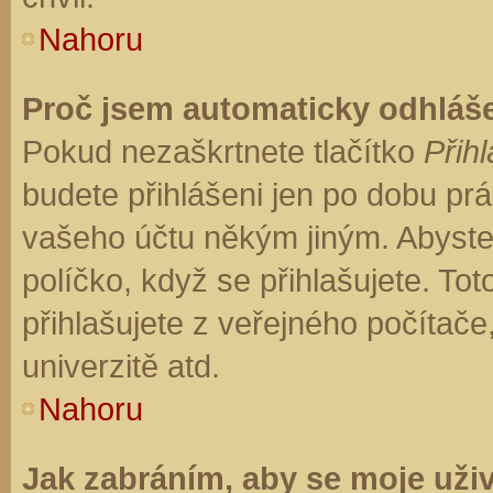
Nahoru
Proč jsem automaticky odhláš
Pokud nezaškrtnete tlačítko
Přihl
budete přihlášeni jen po dobu prá
vašeho účtu někým jiným. Abyste z
políčko, když se přihlašujete. T
přihlašujete z veřejného počítače
univerzitě atd.
Nahoru
Jak zabráním, aby se moje uži