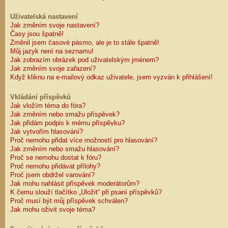
Uživatelská nastavení
Jak změním svoje nastavení?
Časy jsou špatně!
Změnil jsem časové pásmo, ale je to stále špatně!
Můj jazyk není na seznamu!
Jak zobrazím obrázek pod uživatelským jménem?
Jak změním svoje zařazení?
Když kliknu na e-mailový odkaz uživatele, jsem vyzván k přihlášení!
Vkládání příspěvků
Jak vložím téma do fóra?
Jak změním nebo smažu příspěvek?
Jak přidám podpis k mému příspěvku?
Jak vytvořím hlasování?
Proč nemohu přidat více možností pro hlasování?
Jak změním nebo smažu hlasování?
Proč se nemohu dostat k fóru?
Proč nemohu přidávat přílohy?
Proč jsem obdržel varování?
Jak mohu nahlásit příspěvek moderátorům?
K čemu slouží tlačítko „Uložit“ při psaní příspěvků?
Proč musí být můj příspěvek schválen?
Jak mohu oživit svoje téma?