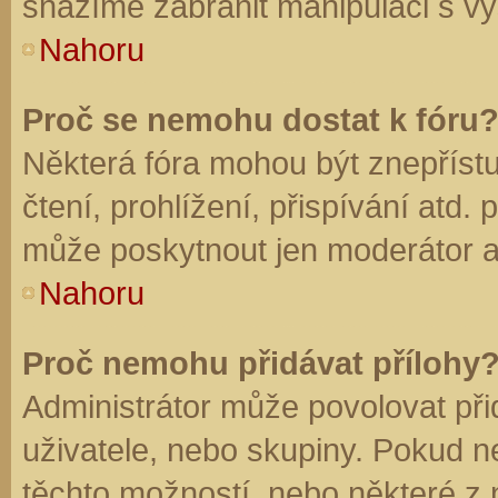
snažíme zabránit manipulaci s vý
Nahoru
Proč se nemohu dostat k fóru
Některá fóra mohou být znepříst
čtení, prohlížení, přispívání atd. 
může poskytnout jen moderátor a a
Nahoru
Proč nemohu přidávat přílohy
Administrátor může povolovat přid
uživatele, nebo skupiny. Pokud 
těchto možností, nebo některé z n