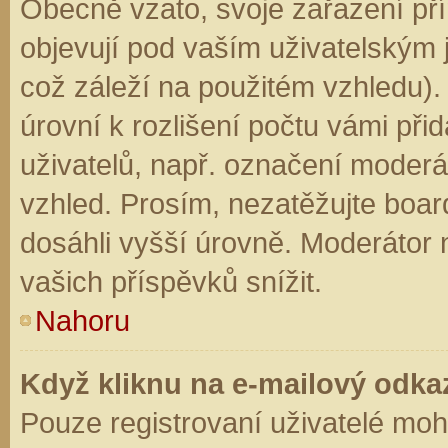
Obecně vzato, svoje zařazení př
objevují pod vaším uživatelským
což záleží na použitém vzhledu).
úrovní k rozlišení počtu vámi přid
uživatelů, např. označení moderá
vzhled. Prosím, nezatěžujte boar
dosáhli vyšší úrovně. Moderátor
vašich příspěvků snížit.
Nahoru
Když kliknu na e-mailový odkaz
Pouze registrovaní uživatelé moh