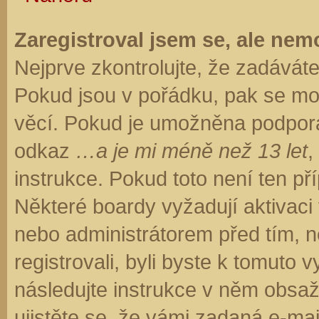
Zaregistroval jsem se, ale nemo
Nejprve zkontrolujte, že zadávát
Pokud jsou v pořádku, pak se moh
věcí. Pokud je umožněna podpora C
odkaz
…a je mi méně než 13 let
,
instrukce. Pokud toto není ten př
Některé boardy vyžadují aktivaci
nebo administrátorem před tím, ne
registrovali, byli byste k tomuto
následujte instrukce v něm obsaže
ujistěte se, že vámi zadaná e-ma