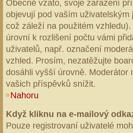
Obecně vzato, svoje zařazení př
objevují pod vaším uživatelským
což záleží na použitém vzhledu).
úrovní k rozlišení počtu vámi přid
uživatelů, např. označení moderá
vzhled. Prosím, nezatěžujte boar
dosáhli vyšší úrovně. Moderátor
vašich příspěvků snížit.
Nahoru
Když kliknu na e-mailový odkaz
Pouze registrovaní uživatelé moh