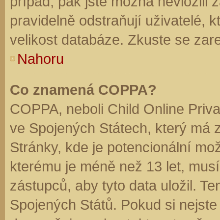
případ, pak jste možná nevložili 
pravidelně odstraňují uživatelé, k
velikost databáze. Zkuste se zare
Nahoru
Co znamená COPPA?
COPPA, neboli Child Online Priva
ve Spojených Státech, který má z
Stránky, kde je potencionální mož
kterému je méně než 13 let, mus
zástupců, aby tyto data uložil. Te
Spojených Států. Pokud si nejste jis