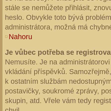
stále se nemůžete přihlásit, znov
heslo. Obvykle toto bývá problém
administrátora, možná má chybné
Nahoru
Je vůbec potřeba se registrova
Nemusíte. Je na administrátorovi f
vkládání příspěvků. Samozřejmě,
k ostatním službám nedostupným
postavičky, soukromé zprávy, posí
skupin, atd. Vřele vám tedy regis
chvil.