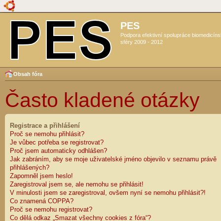
PES
Podpora efektivní spolupráce biomedicín
sféry 2009 - 2012
Obsah fóra
Často kladené otázky
Registrace a přihlášení
Proč se nemohu přihlásit?
Je vůbec potřeba se registrovat?
Proč jsem automaticky odhlášen?
Jak zabráním, aby se moje uživatelské jméno objevilo v seznamu právě
přihlášených?
Zapomněl jsem heslo!
Zaregistroval jsem se, ale nemohu se přihlásit!
V minulosti jsem se zaregistroval, ovšem nyní se nemohu přihlásit?!
Co znamená COPPA?
Proč se nemohu registrovat?
Co dělá odkaz „Smazat všechny cookies z fóra“?