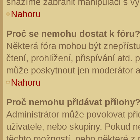
snažíme zabránit manipulaci s vý
Nahoru
Proč se nemohu dostat k fóru
Některá fóra mohou být znepříst
čtení, prohlížení, přispívání atd. 
může poskytnout jen moderátor a a
Nahoru
Proč nemohu přidávat přílohy
Administrátor může povolovat přid
uživatele, nebo skupiny. Pokud 
těchto možností, nebo některé z n