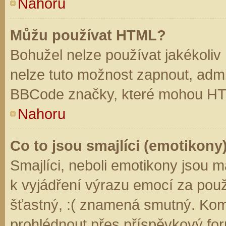
Nahoru
Můžu používat HTML?
Bohužel nelze používat jakékoliv
nelze tuto možnost zapnout, admi
BBCode značky, které mohou HT
Nahoru
Co to jsou smajlíci (emotikony
Smajlíci, neboli emotikony jsou m
k vyjádření výrazu emocí za použ
šťastný, :( znamená smutný. Kom
prohlédnout přes příspěvkový for