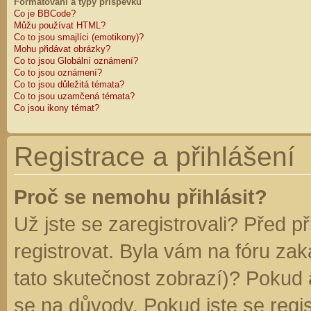
Formátování a typy příspěvků
Co je BBCode?
Můžu používat HTML?
Co to jsou smajlíci (emotikony)?
Mohu přidávat obrázky?
Co to jsou Globální oznámení?
Co to jsou oznámení?
Co to jsou důležitá témata?
Co to jsou uzamčená témata?
Co jsou ikony témat?
Registrace a přihlášení
Proč se nemohu přihlásit?
Už jste se zaregistrovali? Před p
registrovat. Byla vám na fóru za
tato skutečnost zobrazí)? Pokud a
se na důvody. Pokud jste se regist