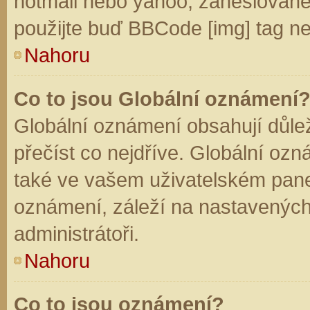
hotmail nebo yahoo, zaheslované
použijte buď BBCode [img] tag ne
Nahoru
Co to jsou Globální oznámení
Globální oznámení obsahují důleži
přečíst co nejdříve. Globální oz
také ve vašem uživatelském panelu
oznámení, záleží na nastavených
administrátoři.
Nahoru
Co to jsou oznámení?