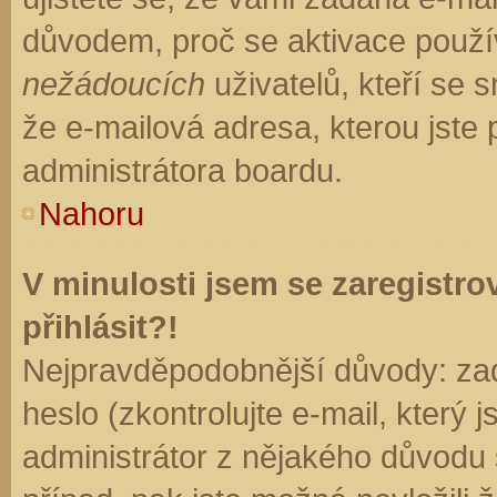
důvodem, proč se aktivace použí
nežádoucích
uživatelů, kteří se s
že e-mailová adresa, kterou jste p
administrátora boardu.
Nahoru
V minulosti jsem se zaregistr
přihlásit?!
Nejpravděpodobnější důvody: zad
heslo (zkontrolujte e-mail, který j
administrátor z nějakého důvodu 