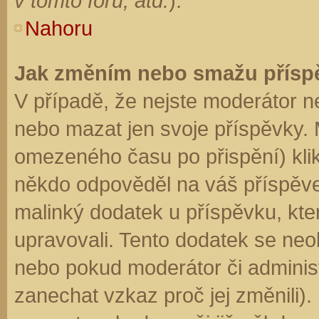
v tomto fóru, atd.
).
Nahoru
Jak změním nebo smažu přísp
V případě, že nejste moderátor n
nebo mazat jen svoje příspěvky. 
omezeného času po přispění) klik
někdo odpověděl na váš příspěve
malinký dodatek u příspěvku, kter
upravovali. Tento dodatek se neo
nebo pokud moderátor či administr
zanechat vzkaz proč jej změnili)