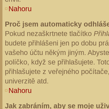
Nahoru
Proč jsem automaticky odhláš
Pokud nezaškrtnete tlačítko
Přihl
budete přihlášeni jen po dobu prá
vašeho účtu někým jiným. Abyste z
políčko, když se přihlašujete. T
přihlašujete z veřejného počítače
univerzitě atd.
Nahoru
Jak zabráním, aby se moje uži