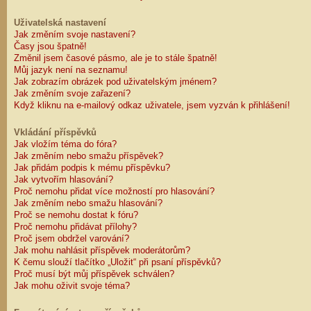
Uživatelská nastavení
Jak změním svoje nastavení?
Časy jsou špatně!
Změnil jsem časové pásmo, ale je to stále špatně!
Můj jazyk není na seznamu!
Jak zobrazím obrázek pod uživatelským jménem?
Jak změním svoje zařazení?
Když kliknu na e-mailový odkaz uživatele, jsem vyzván k přihlášení!
Vkládání příspěvků
Jak vložím téma do fóra?
Jak změním nebo smažu příspěvek?
Jak přidám podpis k mému příspěvku?
Jak vytvořím hlasování?
Proč nemohu přidat více možností pro hlasování?
Jak změním nebo smažu hlasování?
Proč se nemohu dostat k fóru?
Proč nemohu přidávat přílohy?
Proč jsem obdržel varování?
Jak mohu nahlásit příspěvek moderátorům?
K čemu slouží tlačítko „Uložit“ při psaní příspěvků?
Proč musí být můj příspěvek schválen?
Jak mohu oživit svoje téma?