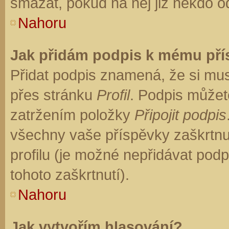
smazat, pokud na něj již někdo o
Nahoru
Jak přidám podpis k mému př
Přidat podpis znamená, že si musí
přes stránku
Profil
. Podpis můžet
zatržením položky
Připojit podpis
všechny vaše příspěvky zaškrtnu
profilu (je možné nepřidávat po
tohoto zaškrtnutí).
Nahoru
Jak vytvořím hlasování?