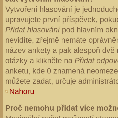
Vytvoření hlasování je jednoduch
upravujete první příspěvek, pokud
Přidat hlasování
pod hlavním okn
nevidíte, zřejmě nemáte oprávněn
název ankety a pak alespoň dvě
otázky a klikněte na
Přidat odpo
anketu, kde 0 znamená neomezen
můžete zadat, určuje administrát
Nahoru
Proč nemohu přidat více možno