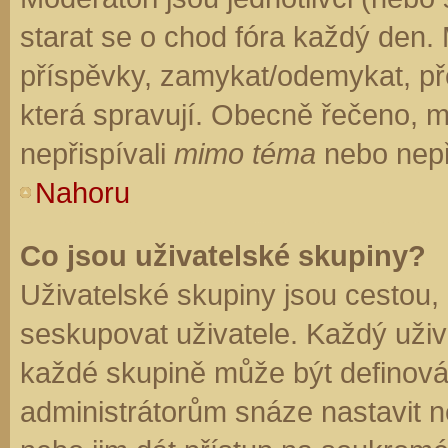
starat se o chod fóra každý den.
příspěvky, zamykat/odemykat, př
která spravují. Obecně řečeno, mo
nepřispívali
mimo téma
nebo nepři
Nahoru
Co jsou uživatelské skupiny?
Uživatelské skupiny jsou cestou,
seskupovat uživatele. Každý uživa
každé skupině může být definován
administrátorům snáze nastavit n