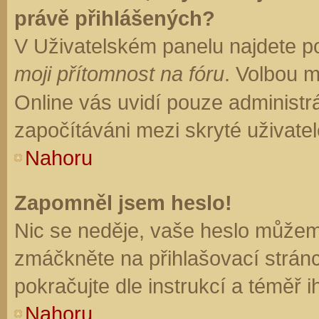
právě přihlášených?
V Uživatelském panelu najdete p
moji přítomnost na fóru
. Volbou 
Online vás uvidí pouze administrá
započítáváni mezi skryté uživatel
Nahoru
Zapomněl jsem heslo!
Nic se neděje, vaše heslo můžem
zmáčkněte na přihlašovací stránc
pokračujte dle instrukcí a téměř i
Nahoru