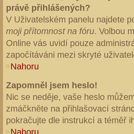
právě přihlášených?
V Uživatelském panelu najdete p
moji přítomnost na fóru
. Volbou 
Online vás uvidí pouze administrá
započítáváni mezi skryté uživatel
Nahoru
Zapomněl jsem heslo!
Nic se neděje, vaše heslo můžem
zmáčkněte na přihlašovací stránc
pokračujte dle instrukcí a téměř i
Nahoru