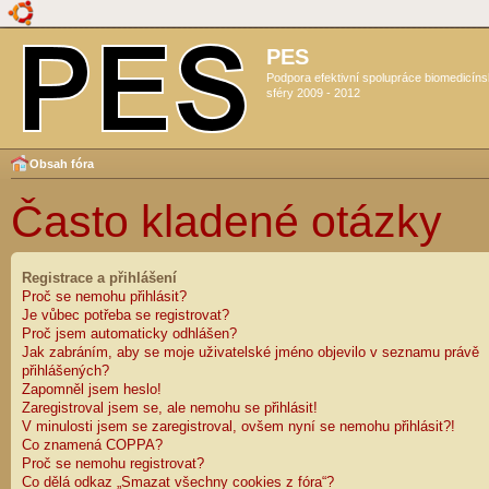
PES
Podpora efektivní spolupráce biomedicín
sféry 2009 - 2012
Obsah fóra
Často kladené otázky
Registrace a přihlášení
Proč se nemohu přihlásit?
Je vůbec potřeba se registrovat?
Proč jsem automaticky odhlášen?
Jak zabráním, aby se moje uživatelské jméno objevilo v seznamu právě
přihlášených?
Zapomněl jsem heslo!
Zaregistroval jsem se, ale nemohu se přihlásit!
V minulosti jsem se zaregistroval, ovšem nyní se nemohu přihlásit?!
Co znamená COPPA?
Proč se nemohu registrovat?
Co dělá odkaz „Smazat všechny cookies z fóra“?