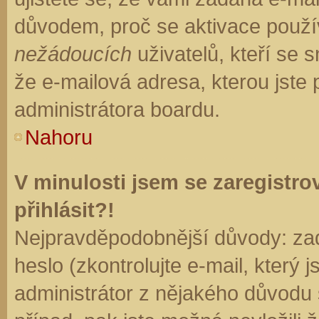
důvodem, proč se aktivace použí
nežádoucích
uživatelů, kteří se s
že e-mailová adresa, kterou jste p
administrátora boardu.
Nahoru
V minulosti jsem se zaregistr
přihlásit?!
Nejpravděpodobnější důvody: zad
heslo (zkontrolujte e-mail, který j
administrátor z nějakého důvodu 