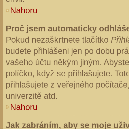
Nahoru
Proč jsem automaticky odhláš
Pokud nezaškrtnete tlačítko
Přihl
budete přihlášeni jen po dobu prá
vašeho účtu někým jiným. Abyste z
políčko, když se přihlašujete. T
přihlašujete z veřejného počítače
univerzitě atd.
Nahoru
Jak zabráním, aby se moje uži