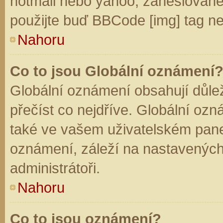
hotmail nebo yahoo, zaheslované
použijte buď BBCode [img] tag ne
Nahoru
Co to jsou Globální oznámení
Globální oznámení obsahují důleži
přečíst co nejdříve. Globální oz
také ve vašem uživatelském panelu
oznámení, záleží na nastavených
administrátoři.
Nahoru
Co to jsou oznámení?