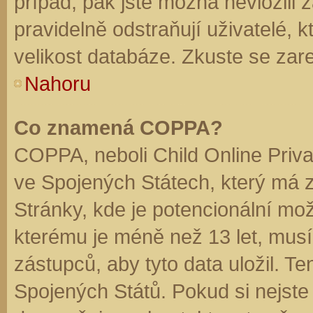
případ, pak jste možná nevložili 
pravidelně odstraňují uživatelé, k
velikost databáze. Zkuste se zare
Nahoru
Co znamená COPPA?
COPPA, neboli Child Online Priva
ve Spojených Státech, který má z
Stránky, kde je potencionální mož
kterému je méně než 13 let, mus
zástupců, aby tyto data uložil. Te
Spojených Států. Pokud si nejste jis