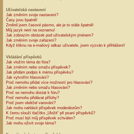
Uživatelská nastavení
Jak změním svoje nastavení?
Časy jsou špatně!
Změnil jsem časové pásmo, ale je to stále špatně!
Můj jazyk není na seznamu!
Jak zobrazím obrázek pod uživatelským jménem?
Jak změním svoje zařazení?
Když kliknu na e-mailový odkaz uživatele, jsem vyzván k přihlášení!
Vkládání příspěvků
Jak vložím téma do fóra?
Jak změním nebo smažu příspěvek?
Jak přidám podpis k mému příspěvku?
Jak vytvořím hlasování?
Proč nemohu přidat více možností pro hlasování?
Jak změním nebo smažu hlasování?
Proč se nemohu dostat k fóru?
Proč nemohu přidávat přílohy?
Proč jsem obdržel varování?
Jak mohu nahlásit příspěvek moderátorům?
K čemu slouží tlačítko „Uložit“ při psaní příspěvků?
Proč musí být můj příspěvek schválen?
Jak mohu oživit svoje téma?