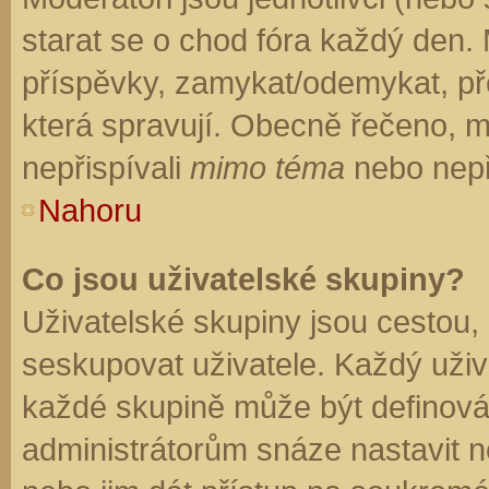
starat se o chod fóra každý den.
příspěvky, zamykat/odemykat, př
která spravují. Obecně řečeno, mo
nepřispívali
mimo téma
nebo nepři
Nahoru
Co jsou uživatelské skupiny?
Uživatelské skupiny jsou cestou,
seskupovat uživatele. Každý uživa
každé skupině může být definován
administrátorům snáze nastavit n