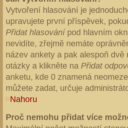
Vytvoření hlasování je jednoduch
upravujete první příspěvek, pokud
Přidat hlasování
pod hlavním okn
nevidíte, zřejmě nemáte oprávněn
název ankety a pak alespoň dvě
otázky a klikněte na
Přidat odpo
anketu, kde 0 znamená neomezen
můžete zadat, určuje administrát
Nahoru
Proč nemohu přidat více možno