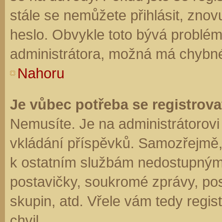
stále se nemůžete přihlásit, znov
heslo. Obvykle toto bývá problém
administrátora, možná má chybné
Nahoru
Je vůbec potřeba se registrova
Nemusíte. Je na administrátorovi f
vkládání příspěvků. Samozřejmě,
k ostatním službám nedostupným
postavičky, soukromé zprávy, posí
skupin, atd. Vřele vám tedy regis
chvil.