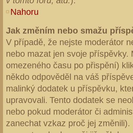
v tomto fóru, atd.
).
Nahoru
Jak změním nebo smažu přísp
V případě, že nejste moderátor n
nebo mazat jen svoje příspěvky. 
omezeného času po přispění) klik
někdo odpověděl na váš příspěve
malinký dodatek u příspěvku, kter
upravovali. Tento dodatek se neo
nebo pokud moderátor či administr
zanechat vzkaz proč jej změnili)