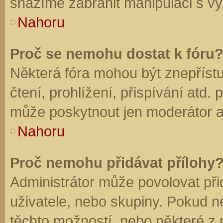
snažíme zabránit manipulaci s vý
Nahoru
Proč se nemohu dostat k fóru
Některá fóra mohou být znepříst
čtení, prohlížení, přispívání atd. 
může poskytnout jen moderátor a a
Nahoru
Proč nemohu přidávat přílohy
Administrátor může povolovat přid
uživatele, nebo skupiny. Pokud 
těchto možností, nebo některé z n