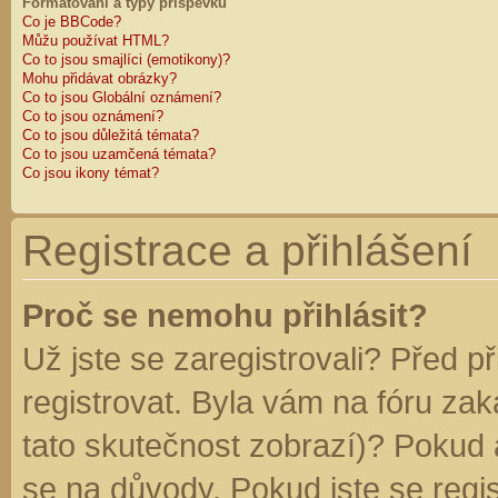
Formátování a typy příspěvků
Co je BBCode?
Můžu používat HTML?
Co to jsou smajlíci (emotikony)?
Mohu přidávat obrázky?
Co to jsou Globální oznámení?
Co to jsou oznámení?
Co to jsou důležitá témata?
Co to jsou uzamčená témata?
Co jsou ikony témat?
Registrace a přihlášení
Proč se nemohu přihlásit?
Už jste se zaregistrovali? Před p
registrovat. Byla vám na fóru za
tato skutečnost zobrazí)? Pokud a
se na důvody. Pokud jste se regist