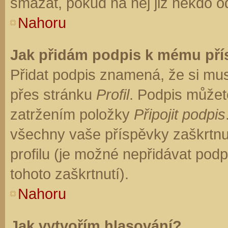
smazat, pokud na něj již někdo o
Nahoru
Jak přidám podpis k mému př
Přidat podpis znamená, že si musí
přes stránku
Profil
. Podpis můžet
zatržením položky
Připojit podpis
všechny vaše příspěvky zaškrtnu
profilu (je možné nepřidávat po
tohoto zaškrtnutí).
Nahoru
Jak vytvořím hlasování?