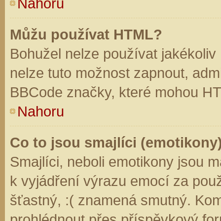
Nahoru
Můžu používat HTML?
Bohužel nelze používat jakékoliv
nelze tuto možnost zapnout, admi
BBCode značky, které mohou HT
Nahoru
Co to jsou smajlíci (emotikony
Smajlíci, neboli emotikony jsou m
k vyjádření výrazu emocí za použ
šťastný, :( znamená smutný. Kom
prohlédnout přes příspěvkový for