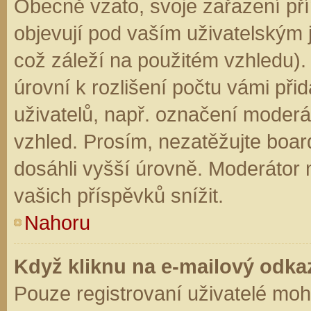
Obecně vzato, svoje zařazení př
objevují pod vaším uživatelským
což záleží na použitém vzhledu).
úrovní k rozlišení počtu vámi přid
uživatelů, např. označení moderá
vzhled. Prosím, nezatěžujte boar
dosáhli vyšší úrovně. Moderátor
vašich příspěvků snížit.
Nahoru
Když kliknu na e-mailový odkaz
Pouze registrovaní uživatelé moh