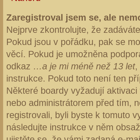
Zaregistroval jsem se, ale nemo
Nejprve zkontrolujte, že zadávát
Pokud jsou v pořádku, pak se moh
věcí. Pokud je umožněna podpora C
odkaz
…a je mi méně než 13 let
,
instrukce. Pokud toto není ten př
Některé boardy vyžadují aktivaci
nebo administrátorem před tím, ne
registrovali, byli byste k tomuto
následujte instrukce v něm obsaže
ujistěte se, že vámi zadaná e-ma