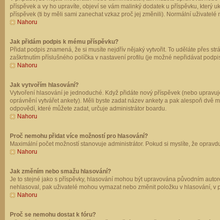
příspěvek a vy ho upravíte, objeví se vám malinký dodatek u příspěvku, který u
příspěvek (ti by měli sami zanechat vzkaz proč jej změnili). Normální uživate
Nahoru
Jak přidám podpis k mému příspěvku?
Přidat podpis znamená, že si musíte nejdřív nějaký vytvořit. To uděláte přes st
zaškrtnutím příslušného políčka v nastavení profilu (je možné nepřidávat podp
Nahoru
Jak vytvořím hlasování?
Vytvoření hlasování je jednoduché. Když přidáte nový příspěvek (nebo upravuje
oprávnění vytvářet ankety). Měli byste zadat název ankety a pak alespoň dvě 
odpovědí, které můžete zadat, určuje administrátor boardu.
Nahoru
Proč nemohu přidat více možností pro hlasování?
Maximální počet možností stanovuje administrátor. Pokud si myslíte, že opravdu
Nahoru
Jak změním nebo smažu hlasování?
Je to stejné jako s příspěvky, hlasování mohou být upravována původním autor
nehlasoval, pak uživatelé mohou vymazat nebo změnit položku v hlasování, v př
Nahoru
Proč se nemohu dostat k fóru?