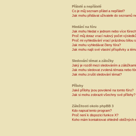
Přátelé a nepřátelé
Co je můj seznam přátel a nepřátel?
Jak mohu přidávat uživatele do seznamů ne
Hledání na fóru
Jak mohu hledat v jednom nebo více fórec
Proč můj dotaz vrací nulový počet výsledk
Proč mi vyhledávání vrací prázdnou bílou s
Jak mohu vyhledávat členy fóra?
Jak mohu najít své vlastní příspěvky a tém
Sledování témat a záložky
Jaký je rozdíl mezi sledováním a záložkam
Jak mohu sledovat zvolená témata nebo fó
Jak mohu zrušit sledování témat?
Přílohy
Jaké přílohy jsou povolené na tomto fóru?
Jak si mohu zobrazit všechny své přílohy?
Záležitosti okolo phpBB 3
Kdo napsal tento program?
Proč není k dispozici funkce X?
Koho mám kontaktovat ohledně obtížných e-