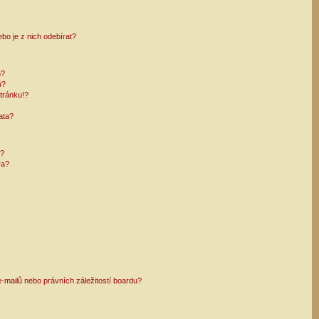
bo je z nich odebírat?
h?
ů?
tránku!?
ata?
i?
ra?
mailů nebo právních záležitostí boardu?