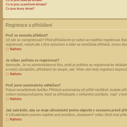
Co to jsou důležitá témata?
Co to jsou uzamčená témata?
Co jsou ikony témat?
Registrace a přihlášení
Proč se nemohu přihlásit?
Už jste se zaregistrovali? Před přihlášením je nutné se nejdříve registrovat. B
registrovali, nebyli jste z fóra vyloučeni a stále se nemůžete přihlásit, znovu
Nahoru
Je vůbec potřeba se registrovat?
Nemusíte. Je na administrátorovi fóra, jestli je potřeba se registrovat ke vk
e-mailů uživatelům, přihlášení do skupin, atd. Vřele vám tedy registraci doporu
Nahoru
Proč jsem automaticky odhlášen?
Pokud nezaškrtnete tlačítko
Přihlásit automaticky při příští návštěvě
, budete při
ovšem nedoporučujeme, když se přihlašujete z veřejného počítače, např. v knih
Nahoru
Jak zabráním, aby se moje uživatelské jméno objevilo v seznamu právě př
V Uživatelském panelu najdete pod položkou „Nastavení“ volbu
Skrýt moji přít
Nahoru