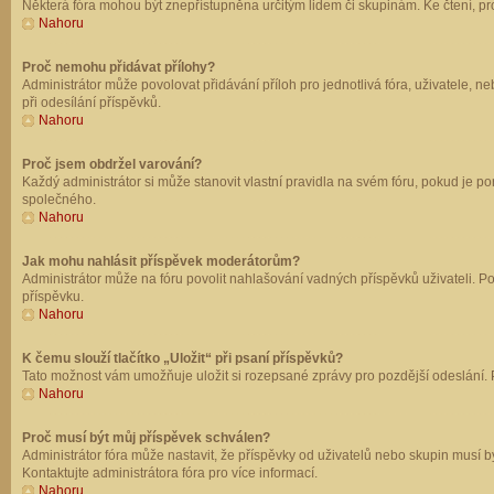
Některá fóra mohou být znepřístupněna určitým lidem či skupinám. Ke čtení, prohl
Nahoru
Proč nemohu přidávat přílohy?
Administrátor může povolovat přidávání příloh pro jednotlivá fóra, uživatele, 
při odesílání příspěvků.
Nahoru
Proč jsem obdržel varování?
Každý administrátor si může stanovit vlastní pravidla na svém fóru, pokud je 
společného.
Nahoru
Jak mohu nahlásit příspěvek moderátorům?
Administrátor může na fóru povolit nahlašování vadných příspěvků uživateli. P
příspěvku.
Nahoru
K čemu slouží tlačítko „Uložit“ při psaní příspěvků?
Tato možnost vám umožňuje uložit si rozepsané zprávy pro pozdější odeslání. Pr
Nahoru
Proč musí být můj příspěvek schválen?
Administrátor fóra může nastavit, že příspěvky od uživatelů nebo skupin musí 
Kontaktujte administrátora fóra pro více informací.
Nahoru