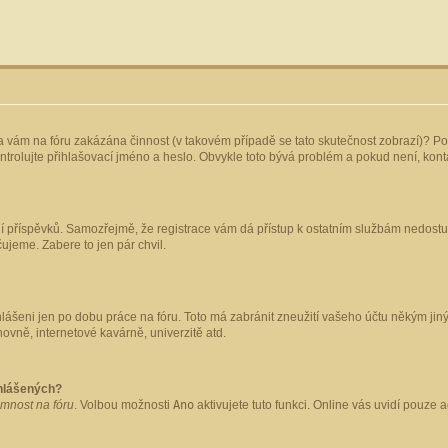
yla vám na fóru zakázána činnost (v takovém případě se tato skutečnost zobrazí)? Po
 zkontrolujte přihlašovací jméno a heslo. Obvykle toto bývá problém a pokud není, ko
ládání příspěvků. Samozřejmě, že registrace vám dá přístup k ostatním službám nedo
čujeme. Zabere to jen pár chvil.
hlášeni jen po dobu práce na fóru. Toto má zabránit zneužití vašeho účtu někým jiným.
ovně, internetové kavárně, univerzitě atd.
ihlášených?
omnost na fóru
. Volbou možnosti
Ano
aktivujete tuto funkci. Online vás uvidí pouze 