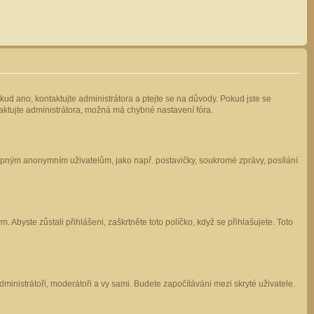
kud ano, kontaktujte administrátora a ptejte se na důvody. Pokud jste se
ntaktujte administrátora, možná má chybné nastavení fóra.
stupným anonymním uživatelům, jako např. postavičky, soukromé zprávy, posílání
 Abyste zůstali přihlášeni, zaškrtněte toto políčko, když se přihlašujete. Toto
administrátoři, moderátoři a vy sami. Budete započítáváni mezi skryté uživatele.