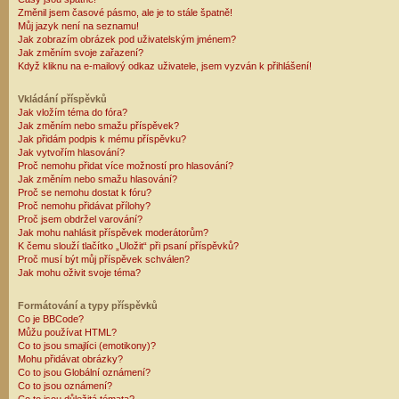
Změnil jsem časové pásmo, ale je to stále špatně!
Můj jazyk není na seznamu!
Jak zobrazím obrázek pod uživatelským jménem?
Jak změním svoje zařazení?
Když kliknu na e-mailový odkaz uživatele, jsem vyzván k přihlášení!
Vkládání příspěvků
Jak vložím téma do fóra?
Jak změním nebo smažu příspěvek?
Jak přidám podpis k mému příspěvku?
Jak vytvořím hlasování?
Proč nemohu přidat více možností pro hlasování?
Jak změním nebo smažu hlasování?
Proč se nemohu dostat k fóru?
Proč nemohu přidávat přílohy?
Proč jsem obdržel varování?
Jak mohu nahlásit příspěvek moderátorům?
K čemu slouží tlačítko „Uložit“ při psaní příspěvků?
Proč musí být můj příspěvek schválen?
Jak mohu oživit svoje téma?
Formátování a typy příspěvků
Co je BBCode?
Můžu používat HTML?
Co to jsou smajlíci (emotikony)?
Mohu přidávat obrázky?
Co to jsou Globální oznámení?
Co to jsou oznámení?