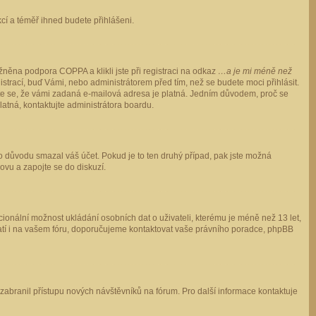
ukcí a téměř ihned budete přihlášeni.
něna podpora COPPA a klikli jste při registraci na odkaz
…a je mi méně než
istrací, buď Vámi, nebo administrátorem před tím, než se budete moci přihlásit.
stěte se, že vámi zadaná e-mailová adresa je platná. Jedním důvodem, proč se
 platná, kontaktujte administrátora boardu.
ho důvodu smazal váš účet. Pokud je to ten druhý případ, pak jste možná
novu a zapojte se do diskuzí.
cionální možnost ukládání osobních dat o uživateli, kterému je méně než 13 let,
o platí i na vašem fóru, doporučujeme kontaktovat vaše právního poradce, phpBB
y zabranil přístupu nových návštěvníků na fórum. Pro další informace kontaktuje