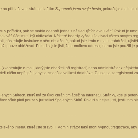
 na přihlašovací stránce tlačítko
Zapomněl jsem svoje heslo
, pokračujte dle instr
ou v pořádku, pak se mohla odehrát jedna z následujících dvou věcí. Pokud je umož
pak váš účet musí být aktivován. Některé boardy vyžadují aktivaci všech nových reg
-mail, následujte instrukce v něm obsažené, pokud jste tento e-mail neobdrželi, uji
naží pouze obtěžovat. Pokud si jste jisti, že e-mailová adresa, kterou jste použili je
kontrolujte e-mail, který jste obdrželi při registraci) nebo administrátor z nějaké
 kteří ničím nepřispěli, aby se zmenšila velikost databáze. Zkuste se zaregistrovat z
ených Státech, který má za úkol chránit mládež na internetu. Stránky, kde je poten
kon však platí pouze v jurisdikci Spojených Států. Pokud si nejste jisti, jestli tot
elského jména, které jste si zvolili. Administrátor také mohl vypnout registrace, ab