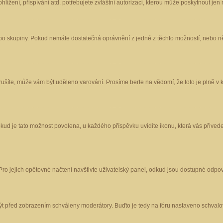
ížení, přispívání atd. potřebujete zvláštní autorizaci, kterou může poskytnout jen m
nebo skupiny. Pokud nemáte dostatečná oprávnění z jedné z těchto možností, nebo ně
porušíte, může vám být uděleno varování. Prosíme berte na vědomí, že toto je plně
okud je tato možnost povolena, u každého příspěvku uvidíte ikonu, která vás přived
o jejich opětovné načtení navštivte uživatelský panel, odkud jsou dostupné odpoví
být před zobrazením schváleny moderátory. Buďto je tedy na fóru nastaveno schvalov