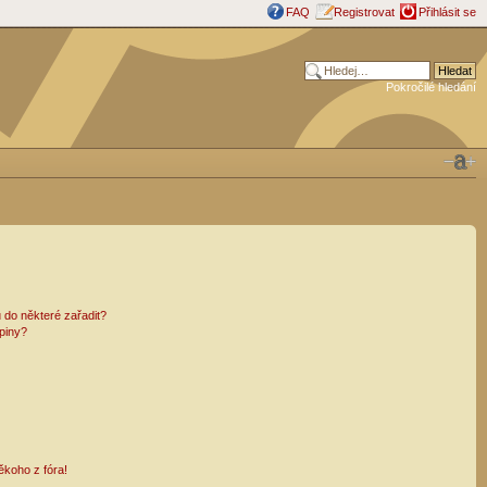
FAQ
Registrovat
Přihlásit se
Pokročilé hledání
 do některé zařadit?
piny?
ěkoho z fóra!