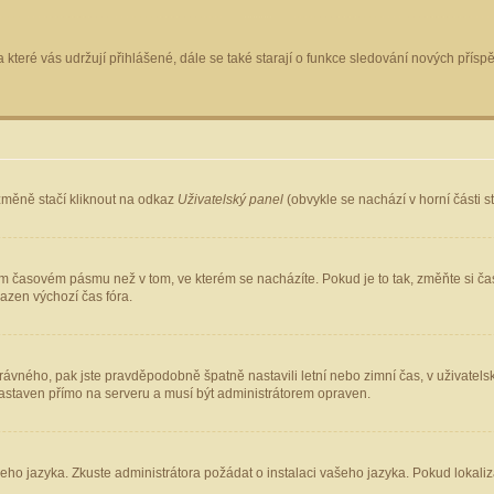
 které vás udržují přihlášené, dále se také starají o funkce sledování nových pří
změně stačí kliknout na odkaz
Uživatelský panel
(obvykle se nachází v horní části 
ém časovém pásmu než v tom, ve kterém se nacházíte. Pokud je to tak, změňte si ča
azen výchozí čas fóra.
ho správného, pak jste pravděpodobně špatně nastavili letní nebo zimní čas, v uživ
staven přímo na serveru a musí být administrátorem opraven.
šeho jazyka. Zkuste administrátora požádat o instalaci vašeho jazyka. Pokud lokaliz