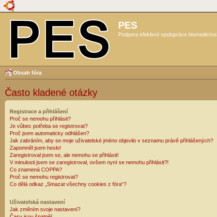
PES
Podpora efektivní spolupráce biomedicíns
Obsah fóra
Často kladené otázky
Registrace a přihlášení
Proč se nemohu přihlásit?
Je vůbec potřeba se registrovat?
Proč jsem automaticky odhlášen?
Jak zabráním, aby se moje uživatelské jméno objevilo v seznamu právě přihlášených?
Zapomněl jsem heslo!
Zaregistroval jsem se, ale nemohu se přihlásit!
V minulosti jsem se zaregistroval, ovšem nyní se nemohu přihlásit?!
Co znamená COPPA?
Proč se nemohu registrovat?
Co dělá odkaz „Smazat všechny cookies z fóra“?
Uživatelská nastavení
Jak změním svoje nastavení?
Časy jsou špatně!