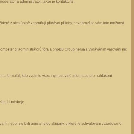
oderátor a administrátor, takže je kontaktujte.
které z nich úplně zabraňují přidávat přílohy, nezobrazí se vám tato možnost
 v kompetenci administrátorů fóra a phpBB Group nemá s vydáváním varování nic
e na formulář, kde vyplníte všechny nezbytné informace pro nahlášení
dající nástroje.
ání, nebo jste byli umístěny do skupiny, u které je schvalování vyžadováno.