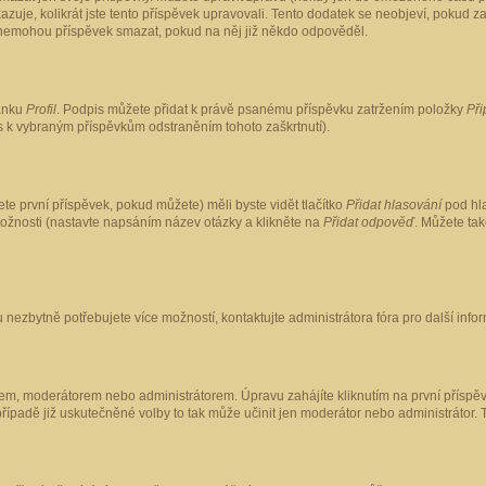
kazuje, kolikrát jste tento příspěvek upravovali. Tento dodatek se neobjeví, pokud
lé nemohou příspěvek smazat, pokud na něj již někdo odpověděl.
ránku
Profil
. Podpis můžete přidat k právě psanému příspěvku zatržením položky
Při
is k vybraným příspěvkům odstraněním tohoto zaškrtnutí).
te první příspěvek, pokud můžete) měli byste vidět tlačítko
Přidat hlasování
pod hla
možnosti (nastavte napsáním název otázky a klikněte na
Přidat odpověď
. Můžete ta
 nezbytně potřebujete více možností, kontaktujte administrátora fóra pro další info
em, moderátorem nebo administrátorem. Úpravu zahájíte kliknutím na první příspěv
ípadě již uskutečněné volby to tak může učinit jen moderátor nebo administrátor. 