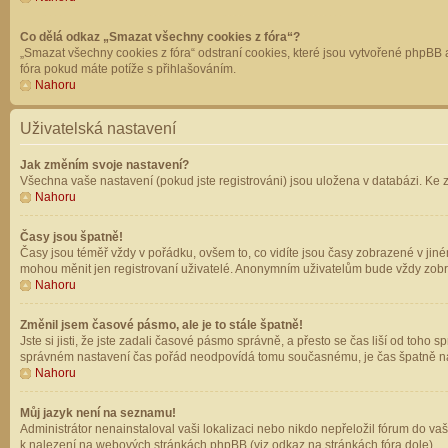
Co dělá odkaz „Smazat všechny cookies z fóra“?
„Smazat všechny cookies z fóra“ odstraní cookies, které jsou vytvořené phpBB a
fóra pokud máte potíže s přihlašováním.
Nahoru
Uživatelská nastavení
Jak změním svoje nastavení?
Všechna vaše nastavení (pokud jste registrováni) jsou uložena v databázi. Ke 
Nahoru
Časy jsou špatně!
Časy jsou téměř vždy v pořádku, ovšem to, co vidíte jsou časy zobrazené v jin
mohou měnit jen registrovaní uživatelé. Anonymním uživatelům bude vždy zobr
Nahoru
Změnil jsem časové pásmo, ale je to stále špatně!
Jste si jisti, že jste zadali časové pásmo správně, a přesto se čas liší od to
správném nastavení čas pořád neodpovídá tomu současnému, je čas špatně na
Nahoru
Můj jazyk není na seznamu!
Administrátor nenainstaloval vaši lokalizaci nebo nikdo nepřeložil fórum do va
k nalezení na webových stránkách phpBB (viz odkaz na stránkách fóra dole).