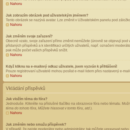
Nahoru
Jak zobrazím obrázek pod uživatelským jménem?
Tento obrázek se nazývá avatar. Lze změnit v Uživatelském panelu pod záložkou 
Nahoru
Jak změním svoje zařazení?
Obecně vzato, svoje zařazení přímo změnit nemůžete (úrovně se objevují pod v
přidaných příspěvků a k identifikaci určitých uživatelů, např. označení moderá
pak může počet vašich příspěvků snížit.
Nahoru
Když kliknu na e-mailový odkaz uživatele, jsem vyzván k přihlášení!
Pouze registrovaní uživatelé mohou posílat e-mail lidem přes nastavený e-mailo
Nahoru
Vkládání příspěvků
Jak vložím téma do fóra?
Jednoduše. Klikněte na příslušné tlačítko na obrazovce fóra nebo tématu. Možn
téma do tohoto fóra, Můžete hlasovat v tomto fóru, atd.
).
Nahoru
Jak změním nebo smažu příspěvek?
V případě, že nejste moderátor nebo administrátor, tak můžete upravovat nebo 