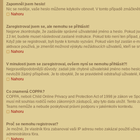
Zapomněl jsem heslo!
Nic se neděje, vaše heslo můžeme kdykoliv obnovit. V tomto případě zmáčkněte
Nahoru
Zaregistroval jsem se, ale nemohu se přihlásit!
Nejprve zkontrolujte, že zadáváte správné uživatelské jméno a heslo. Pokud js
13 let
, budete muset následovat zaslané instrukce. Pokud toto není ten případ, 
Když jste se registrovali, byli byste k tomuto vyzváni. Pokud vám byl zaslán e
aktivace používá, je zmenšit možnost výskytu
nežádoucích
uživatelů, kteří se s
Nahoru
V minulosti jsem se zaregistroval, ovšem nyní se nemohu přihlásit?!
Nejpravděpodobnější důvody: zadali jste chybné uživatelské jméno nebo heslo (z
nevložili žádný příspěvek. Je to obvyklé, že se pravidelně odstraňují uživatelé,
Nahoru
Co znamená COPPA?
COPPA, neboli Child Online Privacy and Protection Act of 1998 je zákon ve Spoj
musí mít souhlas rodičů nebo zákonných zástupců, aby tyto data uložil. Tento zá
Teams nemůže a nebude poskytovat právni podporu v jakémkoliv kontextu.
Nahoru
Proč se nemohu registrovat?
Je možné, že vlastník fóra zabanoval vaši IP adresu nebo zakázal použití uživat
administrátora fóra.
Nahoru