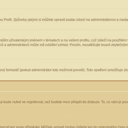
Profil. Způsoby jakými si můžete upravit avatar závisí na administrátorovi a nast
aším uživatelským jménem v tématech a na vašem profilu, což záleží na použitém v
torů a administrátorů může mít zvláštní vzhled. Prosím, nezatěžujte board zbytečným
vý formulář (pokud administrátor tuto možnost povolil). Toto opatření umožňuje zba
á bude nutné se registrovat, než budete moci přispět do diskuze. To, co vám je po
mazat jen svoje příspěvky. Můžete upravit zprávu (někdy jen do omezeného času po 