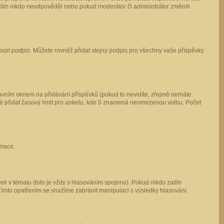
 zatím nikdo neodpověděl nebo pokud moderátor či administrátor změnili
pojit podpis
. Můžete rovněž přidat stejný podpis pro všechny vaše příspěvky
vním oknem na přidávání příspěvků (pokud to nevidíte, zřejmě nemáte
ké přidat časový limit pro anketu, kde 0 znamená neomezenou volbu. Počet
rmace.
ek v tématu (toto je vždy s hlasováním spojeno). Pokud nikdo zatím
Tímto opatřením se snažíme zabránit manipulaci s výsledky hlasování.