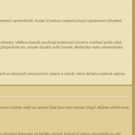
avených oprávněních. Avatar si mohou nastavit pouze registrovaní uživatelé.
zhledu). Většina boardů používají hodnocení úrovní k rozlišení počtu vámi
 přispíváním jen, abyste dosáhli vyšší úrovně. Moderátor nebo administrátor
vit se otravných anonymních vzkazů a robotů, které sbírají e-mailové adresy.
voleno můžete vidět na spodní části fóra nebo tématu (Např.
Můžete přidat nová
přispění) kliknutím na tlačítko
upravit
. Pokud již někdo odpověděl na váš