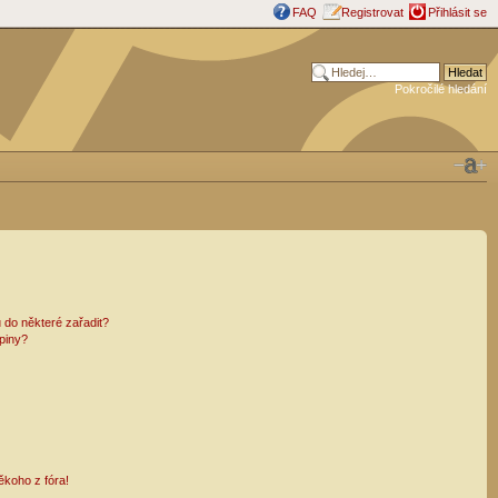
FAQ
Registrovat
Přihlásit se
Pokročilé hledání
 do některé zařadit?
piny?
ěkoho z fóra!