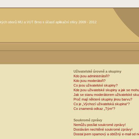
kých oborů MU a VUT Brno s účastí aplikační sféry 2009 - 2012
Uživatelské úrovně a skupiny
Kdo jsou administrátoři?
Kdo jsou moderátoři?
Co jsou uživatelské skupiny?
Kde jsou uživatelské skupiny a jak se mohu
Jak se stanu moderátorem uživatelské sku
Proč mají některé skupiny jinou barvu?
Co je „Výchozí uživatelská skupina“?
Co znamená odkaz „Tým“?
Soukromé zprávy
Nemůžu posílat soukromé zprávy!
Dostávám nechtěné soukromé zprávy!
Dostal jsem spamový a obtížný e-mail od n