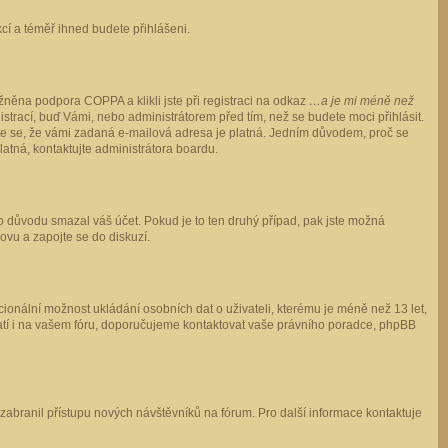
ukcí a téměř ihned budete přihlášeni.
něna podpora COPPA a klikli jste při registraci na odkaz
…a je mi méně než
istrací, buď Vámi, nebo administrátorem před tím, než se budete moci přihlásit.
stěte se, že vámi zadaná e-mailová adresa je platná. Jedním důvodem, proč se
 platná, kontaktujte administrátora boardu.
ho důvodu smazal váš účet. Pokud je to ten druhý případ, pak jste možná
novu a zapojte se do diskuzí.
cionální možnost ukládání osobních dat o uživateli, kterému je méně než 13 let,
o platí i na vašem fóru, doporučujeme kontaktovat vaše právního poradce, phpBB
y zabranil přístupu nových návštěvníků na fórum. Pro další informace kontaktuje