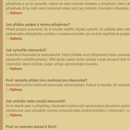
příspěvek a vy ho upravíte, objeví se vám malinký dodatek u příspěvku, který u
příspěvek (ti by měli sami zanechat vzkaz proč jej změnili). Normální uživate
Nahoru
Jak přidám podpis k mému příspěvku?
Přidat podpis znamená, že si musíte nejdřív nějaký vytvořit. To uděláte přes st
zaškrtnutím příslušného políčka v nastavení profilu (je možné nepřidávat podp
Nahoru
Jak vytvořím hlasování?
Vytvoření hlasování je jednoduché. Když přidáte nový příspěvek (nebo upravuje
oprávnění vytvářet ankety). Měli byste zadat název ankety a pak alespoň dvě 
odpovědí, které můžete zadat, určuje administrátor boardu.
Nahoru
Proč nemohu přidat více možností pro hlasování?
Maximální počet možností stanovuje administrátor. Pokud si myslíte, že opravdu
Nahoru
Jak změním nebo smažu hlasování?
Je to stejné jako s příspěvky, hlasování mohou být upravována původním autor
nehlasoval, pak uživatelé mohou vymazat nebo změnit položku v hlasování, v př
Nahoru
Proč se nemohu dostat k fóru?