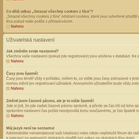
Co dělá odkaz „Smazat všechny cookies z fóra“?
„Smazat všechny cookies z fóra“ odstraní cookies, které jsou vytvořené phpBB a
fóra pokud máte potíže s přihlašováním.
Nahoru
Uživatelská nastavení
Jak změním svoje nastavení?
Všechna vaše nastavení (pokud jste registrováni) jsou uložena v databázi. Ke 
Nahoru
Časy jsou špatně!
Časy jsou téměř vždy v pořádku, ovšem to, co vidíte jsou časy zobrazené v jin
mohou měnit jen registrovaní uživatelé. Anonymním uživatelům bude vždy zobr
Nahoru
Změnil jsem časové pásmo, ale je to stále špatně!
Jste si jisti, že jste zadali časové pásmo správně, a přesto se čas liší od to
správném nastavení čas pořád neodpovídá tomu současnému, je čas špatně na
Nahoru
Můj jazyk není na seznamu!
Administrátor nenainstaloval vaši lokalizaci nebo nikdo nepřeložil fórum do va
k nalezení na webových stránkách phpBB (viz odkaz na stránkách fóra dole).