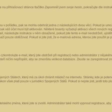
 na přihlašovací stránce tlačítko
Zapomněl jsem svoje heslo
, pokračujte dle instr
ou v pořádku, pak se mohla odehrát jedna z následujících dvou věcí. Pokud je umož
pak váš účet musí být aktivován. Některé boardy vyžadují aktivaci všech nových reg
-mail, následujte instrukce v něm obsažené, pokud jste tento e-mail neobdrželi, uji
naží pouze obtěžovat. Pokud si jste jisti, že e-mailová adresa, kterou jste použili je
kontrolujte e-mail, který jste obdrželi při registraci) nebo administrátor z nějaké
 kteří ničím nepřispěli, aby se zmenšila velikost databáze. Zkuste se zaregistrovat z
ených Státech, který má za úkol chránit mládež na internetu. Stránky, kde je poten
kon však platí pouze v jurisdikci Spojených Států. Pokud si nejste jisti, jestli tot
elského jména, které jste si zvolili. Administrátor také mohl vypnout registrace, ab