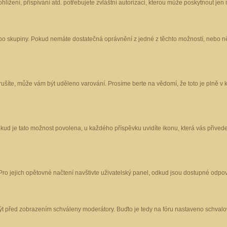
ížení, přispívání atd. potřebujete zvláštní autorizaci, kterou může poskytnout jen m
nebo skupiny. Pokud nemáte dostatečná oprávnění z jedné z těchto možností, nebo ně
porušíte, může vám být uděleno varování. Prosíme berte na vědomí, že toto je plně
okud je tato možnost povolena, u každého příspěvku uvidíte ikonu, která vás přived
o jejich opětovné načtení navštivte uživatelský panel, odkud jsou dostupné odpoví
být před zobrazením schváleny moderátory. Buďto je tedy na fóru nastaveno schvalov