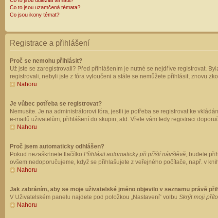
Co to jsou důležitá témata?
Co to jsou uzamčená témata?
Co jsou ikony témat?
Registrace a přihlášení
Proč se nemohu přihlásit?
Už jste se zaregistrovali? Před přihlášením je nutné se nejdříve registrovat. B
registrovali, nebyli jste z fóra vyloučeni a stále se nemůžete přihlásit, znovu
Nahoru
Je vůbec potřeba se registrovat?
Nemusíte. Je na administrátorovi fóra, jestli je potřeba se registrovat ke vk
e-mailů uživatelům, přihlášení do skupin, atd. Vřele vám tedy registraci doporu
Nahoru
Proč jsem automaticky odhlášen?
Pokud nezaškrtnete tlačítko
Přihlásit automaticky při příští návštěvě
, budete při
ovšem nedoporučujeme, když se přihlašujete z veřejného počítače, např. v knih
Nahoru
Jak zabráním, aby se moje uživatelské jméno objevilo v seznamu právě př
V Uživatelském panelu najdete pod položkou „Nastavení“ volbu
Skrýt moji přít
Nahoru