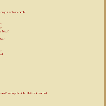
bo je z nich odebírat?
h?
ů?
tránku!?
ata?
i?
ra?
mailů nebo právních záležitostí boardu?