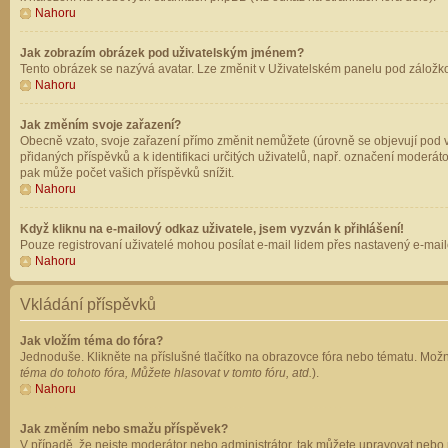
Nahoru
Jak zobrazím obrázek pod uživatelským jménem?
Tento obrázek se nazývá avatar. Lze změnit v Uživatelském panelu pod záložkou 
Nahoru
Jak změním svoje zařazení?
Obecně vzato, svoje zařazení přímo změnit nemůžete (úrovně se objevují pod v
přidaných příspěvků a k identifikaci určitých uživatelů, např. označení moderá
pak může počet vašich příspěvků snížit.
Nahoru
Když kliknu na e-mailový odkaz uživatele, jsem vyzván k přihlášení!
Pouze registrovaní uživatelé mohou posílat e-mail lidem přes nastavený e-mailo
Nahoru
Vkládání příspěvků
Jak vložím téma do fóra?
Jednoduše. Klikněte na příslušné tlačítko na obrazovce fóra nebo tématu. Možn
téma do tohoto fóra, Můžete hlasovat v tomto fóru, atd.
).
Nahoru
Jak změním nebo smažu příspěvek?
V případě, že nejste moderátor nebo administrátor, tak můžete upravovat nebo 