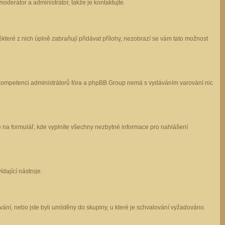
oderátor a administrátor, takže je kontaktujte.
které z nich úplně zabraňují přidávat přílohy, nezobrazí se vám tato možnost
 v kompetenci administrátorů fóra a phpBB Group nemá s vydáváním varování nic
e na formulář, kde vyplníte všechny nezbytné informace pro nahlášení
dající nástroje.
ání, nebo jste byli umístěny do skupiny, u které je schvalování vyžadováno.