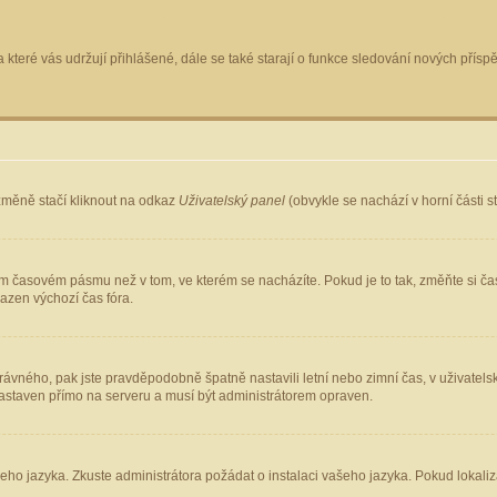
 které vás udržují přihlášené, dále se také starají o funkce sledování nových pří
změně stačí kliknout na odkaz
Uživatelský panel
(obvykle se nachází v horní části 
ém časovém pásmu než v tom, ve kterém se nacházíte. Pokud je to tak, změňte si ča
azen výchozí čas fóra.
ho správného, pak jste pravděpodobně špatně nastavili letní nebo zimní čas, v uživ
staven přímo na serveru a musí být administrátorem opraven.
šeho jazyka. Zkuste administrátora požádat o instalaci vašeho jazyka. Pokud lokaliz