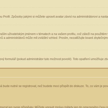
Profil. Způsoby jakými si můžete upravit avatar závisí na administrátorovi a nast
aším uživatelským jménem v tématech a na vašem profilu, což záleží na použitém v
torů a administrátorů může mít zvláštní vzhled. Prosím, nezatěžujte board zbytečným
vý formulář (pokud administrátor tuto možnost povolil). Toto opatření umožňuje zba
á bude nutné se registrovat, než budete moci přispět do diskuze. To, co vám je po
mazat jen svoje příspěvky. Můžete upravit zprávu (někdy jen do omezeného času po 