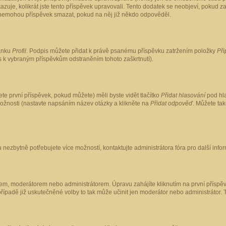
kazuje, kolikrát jste tento příspěvek upravovali. Tento dodatek se neobjeví, pokud
lé nemohou příspěvek smazat, pokud na něj již někdo odpověděl.
ránku
Profil
. Podpis můžete přidat k právě psanému příspěvku zatržením položky
Při
is k vybraným příspěvkům odstraněním tohoto zaškrtnutí).
te první příspěvek, pokud můžete) měli byste vidět tlačítko
Přidat hlasování
pod hla
možnosti (nastavte napsáním název otázky a klikněte na
Přidat odpověď
. Můžete ta
 nezbytně potřebujete více možností, kontaktujte administrátora fóra pro další info
em, moderátorem nebo administrátorem. Úpravu zahájíte kliknutím na první příspěv
ípadě již uskutečněné volby to tak může učinit jen moderátor nebo administrátor. 