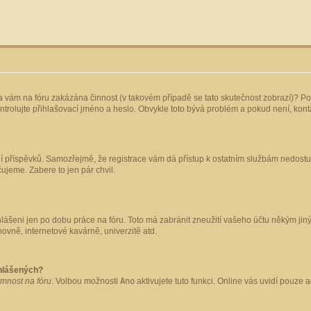
yla vám na fóru zakázána činnost (v takovém případě se tato skutečnost zobrazí)? Po
 zkontrolujte přihlašovací jméno a heslo. Obvykle toto bývá problém a pokud není, ko
ládání příspěvků. Samozřejmě, že registrace vám dá přístup k ostatním službám nedo
čujeme. Zabere to jen pár chvil.
hlášeni jen po dobu práce na fóru. Toto má zabránit zneužití vašeho účtu někým jiným.
ovně, internetové kavárně, univerzitě atd.
ihlášených?
omnost na fóru
. Volbou možnosti
Ano
aktivujete tuto funkci. Online vás uvidí pouze 