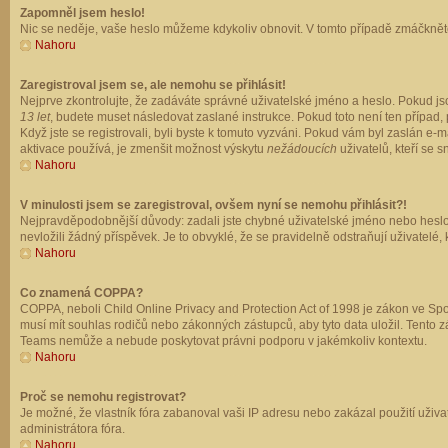
Zapomněl jsem heslo!
Nic se neděje, vaše heslo můžeme kdykoliv obnovit. V tomto případě zmáčkněte
Nahoru
Zaregistroval jsem se, ale nemohu se přihlásit!
Nejprve zkontrolujte, že zadáváte správné uživatelské jméno a heslo. Pokud js
13 let
, budete muset následovat zaslané instrukce. Pokud toto není ten případ, 
Když jste se registrovali, byli byste k tomuto vyzváni. Pokud vám byl zaslán e
aktivace používá, je zmenšit možnost výskytu
nežádoucích
uživatelů, kteří se s
Nahoru
V minulosti jsem se zaregistroval, ovšem nyní se nemohu přihlásit?!
Nejpravděpodobnější důvody: zadali jste chybné uživatelské jméno nebo heslo (z
nevložili žádný příspěvek. Je to obvyklé, že se pravidelně odstraňují uživatelé,
Nahoru
Co znamená COPPA?
COPPA, neboli Child Online Privacy and Protection Act of 1998 je zákon ve Spoj
musí mít souhlas rodičů nebo zákonných zástupců, aby tyto data uložil. Tento zá
Teams nemůže a nebude poskytovat právni podporu v jakémkoliv kontextu.
Nahoru
Proč se nemohu registrovat?
Je možné, že vlastník fóra zabanoval vaši IP adresu nebo zakázal použití uživat
administrátora fóra.
Nahoru