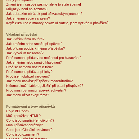
Změnil jsem časové pásmo, ale je to stále špatně!
Můj jazyk není na seznamu!
Jak zobrazím obrázek pod uživatelským jménem?
Jak změním svoje zařazení?
Když kliknu na e-mailový odkaz uživatele, jsem vyzván k přihlášení!
Vkládání příspěvků
Jak vložím téma do fóra?
Jak změním nebo smažu příspěvek?
Jak přidám podpis k mému příspěvku?
Jak vytvořím hlasování?
Proč nemohu přidat více možností pro hlasování?
Jak změním nebo smažu hlasování?
Proč se nemohu dostat k fóru?
Proč nemohu přidávat přílohy?
Proč jsem obdržel varování?
Jak mohu nahlásit příspěvek moderátorům?
K čemu slouží tlačítko „Uložit“ při psaní příspěvků?
Proč musí být můj příspěvek schválen?
Jak mohu oživit svoje téma?
Formátování a typy příspěvků
Co je BBCode?
Můžu používat HTML?
Co to jsou smajlíci (emotikony)?
Mohu přidávat obrázky?
Co to jsou Globální oznámení?
Co to jsou oznámení?