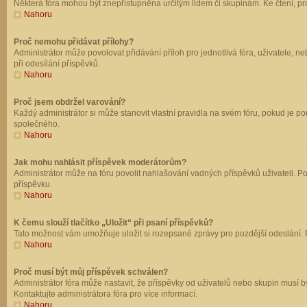
Některá fóra mohou být znepřístupněna určitým lidem či skupinám. Ke čtení, prohl
Nahoru
Proč nemohu přidávat přílohy?
Administrátor může povolovat přidávání příloh pro jednotlivá fóra, uživatele, 
při odesílání příspěvků.
Nahoru
Proč jsem obdržel varování?
Každý administrátor si může stanovit vlastní pravidla na svém fóru, pokud je 
společného.
Nahoru
Jak mohu nahlásit příspěvek moderátorům?
Administrátor může na fóru povolit nahlašování vadných příspěvků uživateli. P
příspěvku.
Nahoru
K čemu slouží tlačítko „Uložit“ při psaní příspěvků?
Tato možnost vám umožňuje uložit si rozepsané zprávy pro pozdější odeslání. Pr
Nahoru
Proč musí být můj příspěvek schválen?
Administrátor fóra může nastavit, že příspěvky od uživatelů nebo skupin musí 
Kontaktujte administrátora fóra pro více informací.
Nahoru