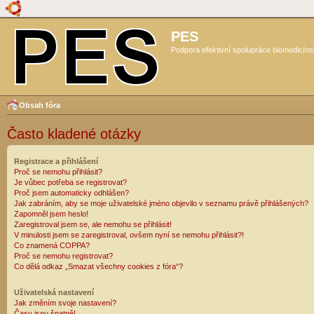
PES
Podpora efektivní spolupráce biomedicíns
Obsah fóra
Často kladené otázky
Registrace a přihlášení
Proč se nemohu přihlásit?
Je vůbec potřeba se registrovat?
Proč jsem automaticky odhlášen?
Jak zabráním, aby se moje uživatelské jméno objevilo v seznamu právě přihlášených?
Zapomněl jsem heslo!
Zaregistroval jsem se, ale nemohu se přihlásit!
V minulosti jsem se zaregistroval, ovšem nyní se nemohu přihlásit?!
Co znamená COPPA?
Proč se nemohu registrovat?
Co dělá odkaz „Smazat všechny cookies z fóra“?
Uživatelská nastavení
Jak změním svoje nastavení?
Časy jsou špatně!