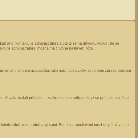
kud ano, kontaktujte administrátora a ptejte se na důvody. Pokud jste se
ntaktujte administrátora, možná má chybné nastavení fóra.
stupným anonymním uživatelům, jako např. postavičky, soukromé zprávy, posílání
 Abyste zůstali přihlášeni, zaškrtněte toto políčko, když se přihlašujete. Toto
administrátoři, moderátoři a vy sami. Budete započítáváni mezi skryté uživatele.