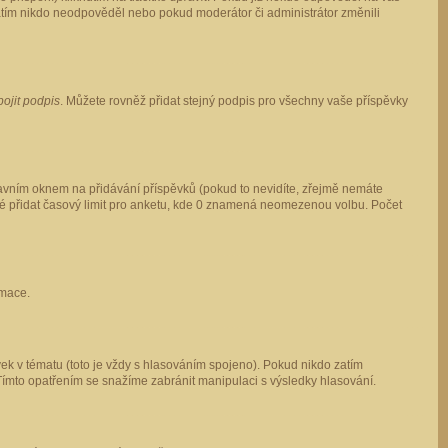
 zatím nikdo neodpověděl nebo pokud moderátor či administrátor změnili
pojit podpis
. Můžete rovněž přidat stejný podpis pro všechny vaše příspěvky
vním oknem na přidávání příspěvků (pokud to nevidíte, zřejmě nemáte
ké přidat časový limit pro anketu, kde 0 znamená neomezenou volbu. Počet
rmace.
ek v tématu (toto je vždy s hlasováním spojeno). Pokud nikdo zatím
Tímto opatřením se snažíme zabránit manipulaci s výsledky hlasování.