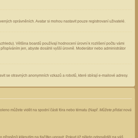
avených oprávněních. Avatar si mohou nastavit pouze registrovaní uživatelé.
zhledu). Většina boardů používají hodnocení úrovní k rozlišení počtu vámi
 přispíváním jen, abyste dosáhli vyšší úrovně. Moderátor nebo administrátor
vit se otravných anonymních vzkazů a robotů, které sbírají e-mailové adresy.
voleno můžete vidět na spodní části fóra nebo tématu (Např.
Můžete přidat nová
přispění) kliknutím na tlačítko
upravit
. Pokud již někdo odpověděl na váš