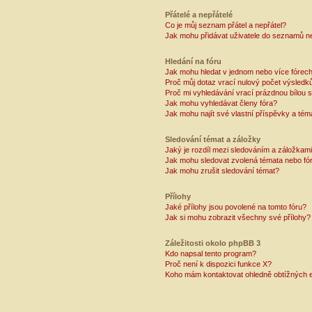
Přátelé a nepřátelé
Co je můj seznam přátel a nepřátel?
Jak mohu přidávat uživatele do seznamů ne
Hledání na fóru
Jak mohu hledat v jednom nebo více fórec
Proč můj dotaz vrací nulový počet výsledk
Proč mi vyhledávání vrací prázdnou bílou s
Jak mohu vyhledávat členy fóra?
Jak mohu najít své vlastní příspěvky a tém
Sledování témat a záložky
Jaký je rozdíl mezi sledováním a záložkam
Jak mohu sledovat zvolená témata nebo fó
Jak mohu zrušit sledování témat?
Přílohy
Jaké přílohy jsou povolené na tomto fóru?
Jak si mohu zobrazit všechny své přílohy?
Záležitosti okolo phpBB 3
Kdo napsal tento program?
Proč není k dispozici funkce X?
Koho mám kontaktovat ohledně obtížných e-