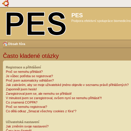
PES
Podpora efektivní spolupráce biomedicíns
Obsah fóra
Často kladené otázky
Registrace a přihlášení
Proč se nemohu přihlásit?
Je vůbec potřeba se registrovat?
Proč jsem automaticky odhlášen?
Jak zabráním, aby se moje uživatelské jméno objevilo v seznamu právě přihlášených?
Zapomněl jsem heslo!
Zaregistroval jsem se, ale nemohu se přihlásit!
V minulosti jsem se zaregistroval, ovšem nyní se nemohu přihlásit?!
Co znamená COPPA?
Proč se nemohu registrovat?
Co dělá odkaz „Smazat všechny cookies z fóra“?
Uživatelská nastavení
Jak změním svoje nastavení?
Časy jsou špatně!