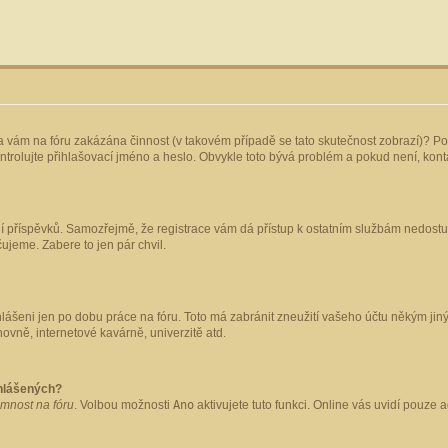
yla vám na fóru zakázána činnost (v takovém případě se tato skutečnost zobrazí)? Po
 zkontrolujte přihlašovací jméno a heslo. Obvykle toto bývá problém a pokud není, ko
ládání příspěvků. Samozřejmě, že registrace vám dá přístup k ostatním službám nedo
čujeme. Zabere to jen pár chvil.
hlášeni jen po dobu práce na fóru. Toto má zabránit zneužití vašeho účtu někým jiným.
ovně, internetové kavárně, univerzitě atd.
ihlášených?
omnost na fóru
. Volbou možnosti
Ano
aktivujete tuto funkci. Online vás uvidí pouze 