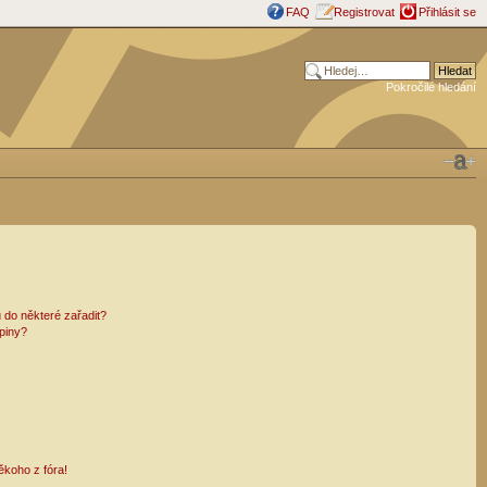
FAQ
Registrovat
Přihlásit se
Pokročilé hledání
 do některé zařadit?
piny?
ěkoho z fóra!