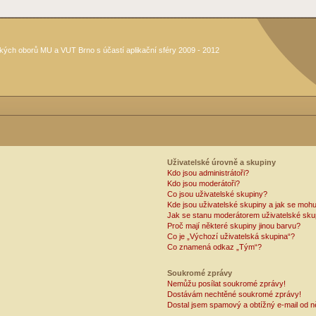
kých oborů MU a VUT Brno s účastí aplikační sféry 2009 - 2012
Uživatelské úrovně a skupiny
Kdo jsou administrátoři?
Kdo jsou moderátoři?
Co jsou uživatelské skupiny?
Kde jsou uživatelské skupiny a jak se mohu
Jak se stanu moderátorem uživatelské sku
Proč mají některé skupiny jinou barvu?
Co je „Výchozí uživatelská skupina“?
Co znamená odkaz „Tým“?
Soukromé zprávy
Nemůžu posílat soukromé zprávy!
Dostávám nechtěné soukromé zprávy!
Dostal jsem spamový a obtížný e-mail od n