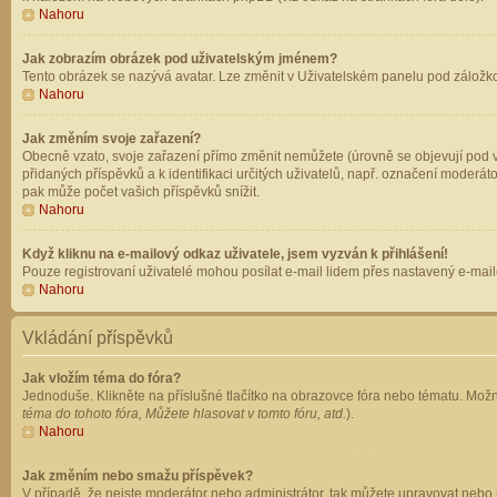
Nahoru
Jak zobrazím obrázek pod uživatelským jménem?
Tento obrázek se nazývá avatar. Lze změnit v Uživatelském panelu pod záložkou 
Nahoru
Jak změním svoje zařazení?
Obecně vzato, svoje zařazení přímo změnit nemůžete (úrovně se objevují pod v
přidaných příspěvků a k identifikaci určitých uživatelů, např. označení moderá
pak může počet vašich příspěvků snížit.
Nahoru
Když kliknu na e-mailový odkaz uživatele, jsem vyzván k přihlášení!
Pouze registrovaní uživatelé mohou posílat e-mail lidem přes nastavený e-mailo
Nahoru
Vkládání příspěvků
Jak vložím téma do fóra?
Jednoduše. Klikněte na příslušné tlačítko na obrazovce fóra nebo tématu. Možn
téma do tohoto fóra, Můžete hlasovat v tomto fóru, atd.
).
Nahoru
Jak změním nebo smažu příspěvek?
V případě, že nejste moderátor nebo administrátor, tak můžete upravovat nebo 