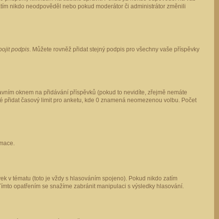
 zatím nikdo neodpověděl nebo pokud moderátor či administrátor změnili
pojit podpis
. Můžete rovněž přidat stejný podpis pro všechny vaše příspěvky
vním oknem na přidávání příspěvků (pokud to nevidíte, zřejmě nemáte
ké přidat časový limit pro anketu, kde 0 znamená neomezenou volbu. Počet
rmace.
ek v tématu (toto je vždy s hlasováním spojeno). Pokud nikdo zatím
Tímto opatřením se snažíme zabránit manipulaci s výsledky hlasování.