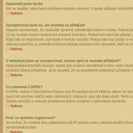
Zapomněl jsem heslo!
Nic se neděje, vaše heslo můžeme kdykoliv obnovit. V tomto případě zmáčkněte
Nahoru
Zaregistroval jsem se, ale nemohu se přihlásit!
Nejprve zkontrolujte, že zadáváte správné uživatelské jméno a heslo. Pokud js
13 let
, budete muset následovat zaslané instrukce. Pokud toto není ten případ, 
Když jste se registrovali, byli byste k tomuto vyzváni. Pokud vám byl zaslán e
aktivace používá, je zmenšit možnost výskytu
nežádoucích
uživatelů, kteří se s
Nahoru
V minulosti jsem se zaregistroval, ovšem nyní se nemohu přihlásit?!
Nejpravděpodobnější důvody: zadali jste chybné uživatelské jméno nebo heslo (z
nevložili žádný příspěvek. Je to obvyklé, že se pravidelně odstraňují uživatelé,
Nahoru
Co znamená COPPA?
COPPA, neboli Child Online Privacy and Protection Act of 1998 je zákon ve Spoj
musí mít souhlas rodičů nebo zákonných zástupců, aby tyto data uložil. Tento zá
Teams nemůže a nebude poskytovat právni podporu v jakémkoliv kontextu.
Nahoru
Proč se nemohu registrovat?
Je možné, že vlastník fóra zabanoval vaši IP adresu nebo zakázal použití uživat
administrátora fóra.
Nahoru