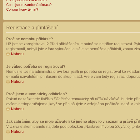
Co to jsou důležitá témata?
Co to jsou uzamčená témata?
Co jsou ikony témat?
Registrace a přihlášení
Proč se nemohu přihlásit?
Už jste se zaregistrovali? Před přihlášením je nutné se nejdříve registrovat. B
registrovali, nebyli jste z fóra vyloučeni a stále se nemůžete přihlásit, znovu
Nahoru
Je vůbec potřeba se registrovat?
Nemusíte. Je na administrátorovi fóra, jestli je potřeba se registrovat ke vk
e-mailů uživatelům, přihlášení do skupin, atd. Vřele vám tedy registraci doporu
Nahoru
Proč jsem automaticky odhlášen?
Pokud nezaškrtnete tlačítko
Přihlásit automaticky při příští návštěvě
, budete při
ovšem nedoporučujeme, když se přihlašujete z veřejného počítače, např. v knih
Nahoru
Jak zabráním, aby se moje uživatelské jméno objevilo v seznamu právě př
V Uživatelském panelu najdete pod položkou „Nastavení“ volbu
Skrýt moji přít
Nahoru