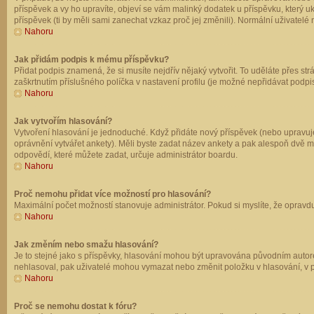
příspěvek a vy ho upravíte, objeví se vám malinký dodatek u příspěvku, který u
příspěvek (ti by měli sami zanechat vzkaz proč jej změnili). Normální uživate
Nahoru
Jak přidám podpis k mému příspěvku?
Přidat podpis znamená, že si musíte nejdřív nějaký vytvořit. To uděláte přes st
zaškrtnutím příslušného políčka v nastavení profilu (je možné nepřidávat podp
Nahoru
Jak vytvořím hlasování?
Vytvoření hlasování je jednoduché. Když přidáte nový příspěvek (nebo upravuje
oprávnění vytvářet ankety). Měli byste zadat název ankety a pak alespoň dvě 
odpovědí, které můžete zadat, určuje administrátor boardu.
Nahoru
Proč nemohu přidat více možností pro hlasování?
Maximální počet možností stanovuje administrátor. Pokud si myslíte, že opravdu
Nahoru
Jak změním nebo smažu hlasování?
Je to stejné jako s příspěvky, hlasování mohou být upravována původním autor
nehlasoval, pak uživatelé mohou vymazat nebo změnit položku v hlasování, v př
Nahoru
Proč se nemohu dostat k fóru?