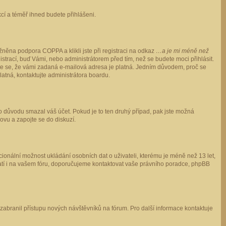
ukcí a téměř ihned budete přihlášeni.
něna podpora COPPA a klikli jste při registraci na odkaz
…a je mi méně než
istrací, buď Vámi, nebo administrátorem před tím, než se budete moci přihlásit.
stěte se, že vámi zadaná e-mailová adresa je platná. Jedním důvodem, proč se
 platná, kontaktujte administrátora boardu.
ho důvodu smazal váš účet. Pokud je to ten druhý případ, pak jste možná
novu a zapojte se do diskuzí.
cionální možnost ukládání osobních dat o uživateli, kterému je méně než 13 let,
o platí i na vašem fóru, doporučujeme kontaktovat vaše právního poradce, phpBB
y zabranil přístupu nových návštěvníků na fórum. Pro další informace kontaktuje