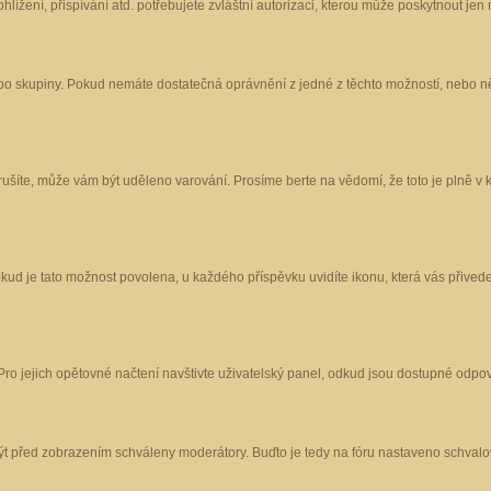
ížení, přispívání atd. potřebujete zvláštní autorizaci, kterou může poskytnout jen m
nebo skupiny. Pokud nemáte dostatečná oprávnění z jedné z těchto možností, nebo ně
porušíte, může vám být uděleno varování. Prosíme berte na vědomí, že toto je plně
okud je tato možnost povolena, u každého příspěvku uvidíte ikonu, která vás přived
o jejich opětovné načtení navštivte uživatelský panel, odkud jsou dostupné odpoví
být před zobrazením schváleny moderátory. Buďto je tedy na fóru nastaveno schvalov