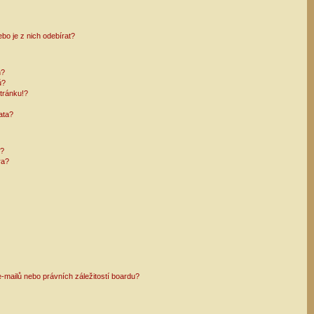
bo je z nich odebírat?
h?
ů?
tránku!?
ata?
i?
ra?
mailů nebo právních záležitostí boardu?