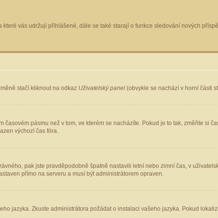
 které vás udržují přihlášené, dále se také starají o funkce sledování nových pří
změně stačí kliknout na odkaz
Uživatelský panel
(obvykle se nachází v horní části 
ém časovém pásmu než v tom, ve kterém se nacházíte. Pokud je to tak, změňte si ča
azen výchozí čas fóra.
ho správného, pak jste pravděpodobně špatně nastavili letní nebo zimní čas, v uživ
staven přímo na serveru a musí být administrátorem opraven.
šeho jazyka. Zkuste administrátora požádat o instalaci vašeho jazyka. Pokud lokaliz