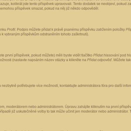
kazuje, kolikrát jste tento příspěvek upravovali. Tento dodatek se neobjeví, pokud
lé nemohou příspěvek smazat, pokud na něj již někdo odpověděl.
ránku
Profil
. Podpis můžete přidat k právě psanému příspěvku zatržením položky
Při
is k vybraným příspěvkům odstraněním tohoto zaškrtnutí).
te první příspěvek, pokud můžete) měli byste vidět tlačítko
Přidat hlasování
pod hla
možnosti (nastavte napsáním název otázky a klikněte na
Přidat odpověď
. Můžete ta
 nezbytně potřebujete více možností, kontaktujte administrátora fóra pro další info
em, moderátorem nebo administrátorem. Úpravu zahájíte kliknutím na první příspěv
ípadě již uskutečněné volby to tak může učinit jen moderátor nebo administrátor. 