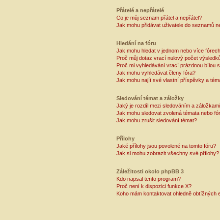
Přátelé a nepřátelé
Co je můj seznam přátel a nepřátel?
Jak mohu přidávat uživatele do seznamů ne
Hledání na fóru
Jak mohu hledat v jednom nebo více fórec
Proč můj dotaz vrací nulový počet výsledk
Proč mi vyhledávání vrací prázdnou bílou s
Jak mohu vyhledávat členy fóra?
Jak mohu najít své vlastní příspěvky a tém
Sledování témat a záložky
Jaký je rozdíl mezi sledováním a záložkam
Jak mohu sledovat zvolená témata nebo fó
Jak mohu zrušit sledování témat?
Přílohy
Jaké přílohy jsou povolené na tomto fóru?
Jak si mohu zobrazit všechny své přílohy?
Záležitosti okolo phpBB 3
Kdo napsal tento program?
Proč není k dispozici funkce X?
Koho mám kontaktovat ohledně obtížných e-