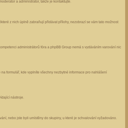
oderátor a administrátor, takže je kontaktujte.
které z nich úplně zabraňují přidávat přílohy, nezobrazí se vám tato možnost
 v kompetenci administrátorů fóra a phpBB Group nemá s vydáváním varování nic
e na formulář, kde vyplníte všechny nezbytné informace pro nahlášení
dající nástroje.
ání, nebo jste byli umístěny do skupiny, u které je schvalování vyžadováno.