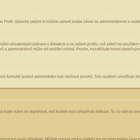
Profil. Způsoby jakými si můžete upravit avatar závisí na administrátorovi a nast
aším uživatelským jménem v tématech a na vašem profilu, což záleží na použitém v
torů a administrátorů může mít zvláštní vzhled. Prosím, nezatěžujte board zbytečným
vý formulář (pokud administrátor tuto možnost povolil). Toto opatření umožňuje zba
á bude nutné se registrovat, než budete moci přispět do diskuze. To, co vám je po
mazat jen svoje příspěvky. Můžete upravit zprávu (někdy jen do omezeného času po 