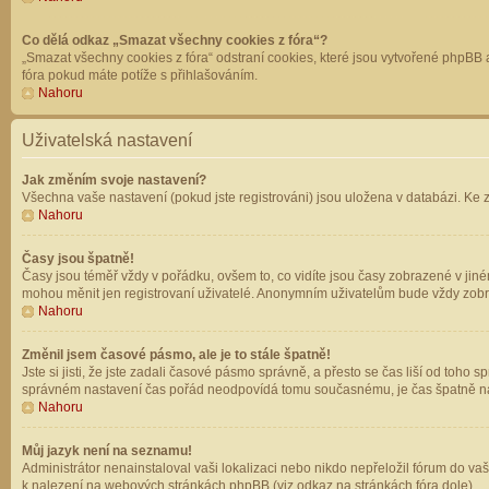
Co dělá odkaz „Smazat všechny cookies z fóra“?
„Smazat všechny cookies z fóra“ odstraní cookies, které jsou vytvořené phpBB a
fóra pokud máte potíže s přihlašováním.
Nahoru
Uživatelská nastavení
Jak změním svoje nastavení?
Všechna vaše nastavení (pokud jste registrováni) jsou uložena v databázi. Ke 
Nahoru
Časy jsou špatně!
Časy jsou téměř vždy v pořádku, ovšem to, co vidíte jsou časy zobrazené v jin
mohou měnit jen registrovaní uživatelé. Anonymním uživatelům bude vždy zobr
Nahoru
Změnil jsem časové pásmo, ale je to stále špatně!
Jste si jisti, že jste zadali časové pásmo správně, a přesto se čas liší od to
správném nastavení čas pořád neodpovídá tomu současnému, je čas špatně na
Nahoru
Můj jazyk není na seznamu!
Administrátor nenainstaloval vaši lokalizaci nebo nikdo nepřeložil fórum do va
k nalezení na webových stránkách phpBB (viz odkaz na stránkách fóra dole).