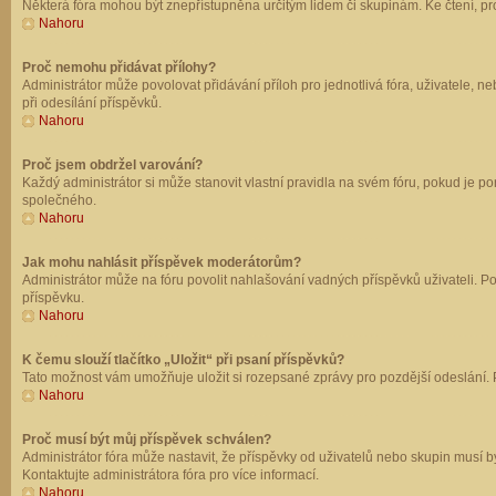
Některá fóra mohou být znepřístupněna určitým lidem či skupinám. Ke čtení, prohl
Nahoru
Proč nemohu přidávat přílohy?
Administrátor může povolovat přidávání příloh pro jednotlivá fóra, uživatele, 
při odesílání příspěvků.
Nahoru
Proč jsem obdržel varování?
Každý administrátor si může stanovit vlastní pravidla na svém fóru, pokud je 
společného.
Nahoru
Jak mohu nahlásit příspěvek moderátorům?
Administrátor může na fóru povolit nahlašování vadných příspěvků uživateli. P
příspěvku.
Nahoru
K čemu slouží tlačítko „Uložit“ při psaní příspěvků?
Tato možnost vám umožňuje uložit si rozepsané zprávy pro pozdější odeslání. Pr
Nahoru
Proč musí být můj příspěvek schválen?
Administrátor fóra může nastavit, že příspěvky od uživatelů nebo skupin musí 
Kontaktujte administrátora fóra pro více informací.
Nahoru