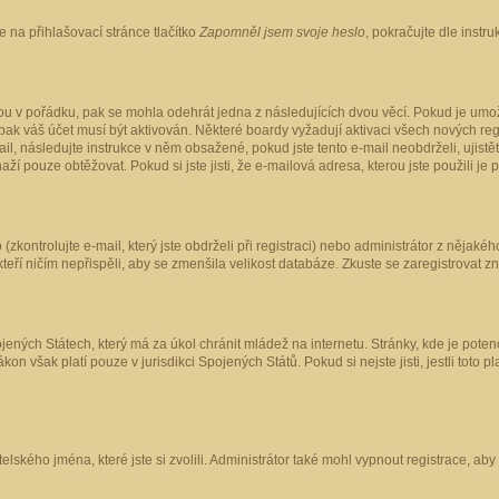
 na přihlašovací stránce tlačítko
Zapomněl jsem svoje heslo
, pokračujte dle instr
ou v pořádku, pak se mohla odehrát jedna z následujících dvou věcí. Pokud je umož
pak váš účet musí být aktivován. Některé boardy vyžadují aktivaci všech nových reg
-mail, následujte instrukce v něm obsažené, pokud jste tento e-mail neobdrželi, uji
naží pouze obtěžovat. Pokud si jste jisti, že e-mailová adresa, kterou jste použili je
kontrolujte e-mail, který jste obdrželi při registraci) nebo administrátor z nějaké
 kteří ničím nepřispěli, aby se zmenšila velikost databáze. Zkuste se zaregistrovat z
ených Státech, který má za úkol chránit mládež na internetu. Stránky, kde je poten
kon však platí pouze v jurisdikci Spojených Států. Pokud si nejste jisti, jestli tot
elského jména, které jste si zvolili. Administrátor také mohl vypnout registrace, ab