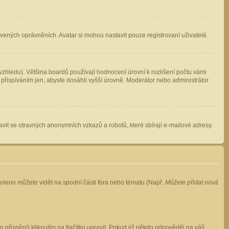
avených oprávněních. Avatar si mohou nastavit pouze registrovaní uživatelé.
zhledu). Většina boardů používají hodnocení úrovní k rozlišení počtu vámi
 přispíváním jen, abyste dosáhli vyšší úrovně. Moderátor nebo administrátor
vit se otravných anonymních vzkazů a robotů, které sbírají e-mailové adresy.
voleno můžete vidět na spodní části fóra nebo tématu (Např.
Můžete přidat nová
přispění) kliknutím na tlačítko
upravit
. Pokud již někdo odpověděl na váš