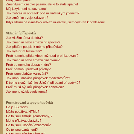
Změnil jsem časové pásmo, ale je to stále špatně!
Můj jazyk není na seznamu!
Jak zobrazím obrázek pod uživatelským jménem?
Jak změním svoje zařazení?
Když kliknu na e-mailový odkaz uživatele, jsem vyzván k přihlášení!
Vkládání příspěvků
Jak vložím téma do fóra?
Jak změním nebo smažu příspěvek?
Jak přidám podpis k mému příspěvku?
Jak vytvořím hlasování?
Proč nemohu přidat více možností pro hlasování?
Jak změním nebo smažu hlasování?
Proč se nemohu dostat k fóru?
Proč nemohu přidávat přílohy?
Proč jsem obdržel varování?
Jak mohu nahlásit příspěvek moderátorům?
K čemu slouží tlačítko „Uložit“ při psaní příspěvků?
Proč musí být můj příspěvek schválen?
Jak mohu oživit svoje téma?
Formátování a typy příspěvků
Co je BBCode?
Můžu používat HTML?
Co to jsou smajlíci (emotikony)?
Mohu přidávat obrázky?
Co to jsou Globální oznámení?
Co to jsou oznámení?