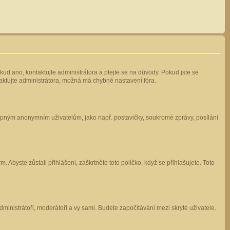
kud ano, kontaktujte administrátora a ptejte se na důvody. Pokud jste se
ntaktujte administrátora, možná má chybné nastavení fóra.
stupným anonymním uživatelům, jako např. postavičky, soukromé zprávy, posílání
 Abyste zůstali přihlášeni, zaškrtněte toto políčko, když se přihlašujete. Toto
administrátoři, moderátoři a vy sami. Budete započítáváni mezi skryté uživatele.