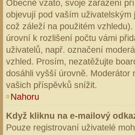
Obecně vzato, svoje zařazení př
objevují pod vaším uživatelským
což záleží na použitém vzhledu).
úrovní k rozlišení počtu vámi přid
uživatelů, např. označení moderá
vzhled. Prosím, nezatěžujte boar
dosáhli vyšší úrovně. Moderátor
vašich příspěvků snížit.
Nahoru
Když kliknu na e-mailový odkaz
Pouze registrovaní uživatelé moh