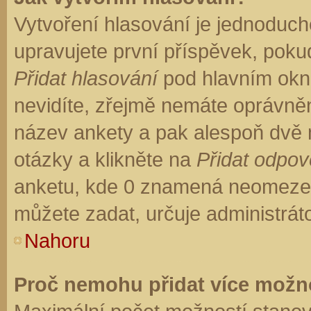
Vytvoření hlasování je jednoduch
upravujete první příspěvek, pokud
Přidat hlasování
pod hlavním okn
nevidíte, zřejmě nemáte oprávněn
název ankety a pak alespoň dvě
otázky a klikněte na
Přidat odpo
anketu, kde 0 znamená neomezen
můžete zadat, určuje administrát
Nahoru
Proč nemohu přidat více možno