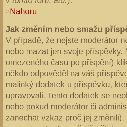
v tomto fóru, atd.
).
Nahoru
Jak změním nebo smažu přísp
V případě, že nejste moderátor n
nebo mazat jen svoje příspěvky. 
omezeného času po přispění) klik
někdo odpověděl na váš příspěve
malinký dodatek u příspěvku, kter
upravovali. Tento dodatek se neo
nebo pokud moderátor či administr
zanechat vzkaz proč jej změnili)