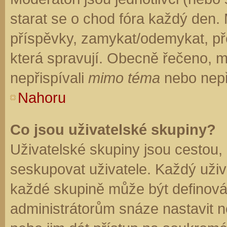
starat se o chod fóra každý den.
příspěvky, zamykat/odemykat, př
která spravují. Obecně řečeno, mo
nepřispívali
mimo téma
nebo nepři
Nahoru
Co jsou uživatelské skupiny?
Uživatelské skupiny jsou cestou,
seskupovat uživatele. Každý uživa
každé skupině může být definován
administrátorům snáze nastavit n