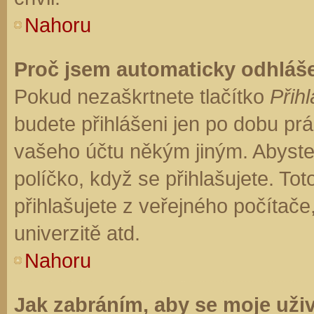
Nahoru
Proč jsem automaticky odhláš
Pokud nezaškrtnete tlačítko
Přihl
budete přihlášeni jen po dobu prá
vašeho účtu někým jiným. Abyste z
políčko, když se přihlašujete. T
přihlašujete z veřejného počítače
univerzitě atd.
Nahoru
Jak zabráním, aby se moje uži