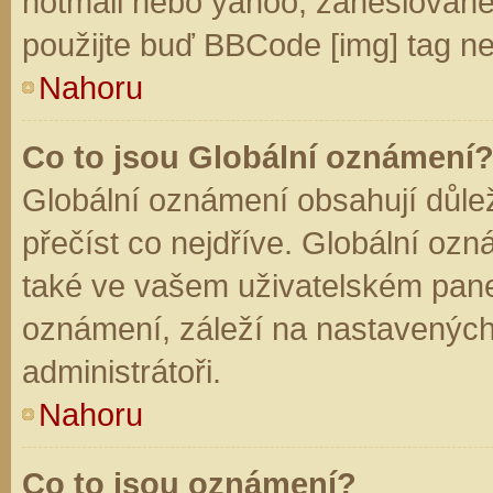
hotmail nebo yahoo, zaheslované
použijte buď BBCode [img] tag ne
Nahoru
Co to jsou Globální oznámení
Globální oznámení obsahují důleži
přečíst co nejdříve. Globální oz
také ve vašem uživatelském panelu
oznámení, záleží na nastavených
administrátoři.
Nahoru
Co to jsou oznámení?