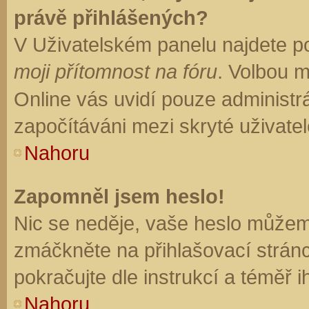
právě přihlášených?
V Uživatelském panelu najdete p
moji přítomnost na fóru
. Volbou 
Online vás uvidí pouze administrá
započítáváni mezi skryté uživatel
Nahoru
Zapomněl jsem heslo!
Nic se neděje, vaše heslo můžem
zmáčkněte na přihlašovací stránc
pokračujte dle instrukcí a téměř i
Nahoru