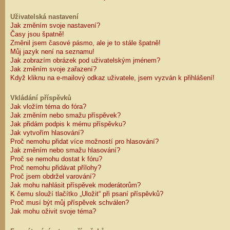
Uživatelská nastavení
Jak změním svoje nastavení?
Časy jsou špatně!
Změnil jsem časové pásmo, ale je to stále špatně!
Můj jazyk není na seznamu!
Jak zobrazím obrázek pod uživatelským jménem?
Jak změním svoje zařazení?
Když kliknu na e-mailový odkaz uživatele, jsem vyzván k přihlášení!
Vkládání příspěvků
Jak vložím téma do fóra?
Jak změním nebo smažu příspěvek?
Jak přidám podpis k mému příspěvku?
Jak vytvořím hlasování?
Proč nemohu přidat více možností pro hlasování?
Jak změním nebo smažu hlasování?
Proč se nemohu dostat k fóru?
Proč nemohu přidávat přílohy?
Proč jsem obdržel varování?
Jak mohu nahlásit příspěvek moderátorům?
K čemu slouží tlačítko „Uložit“ při psaní příspěvků?
Proč musí být můj příspěvek schválen?
Jak mohu oživit svoje téma?