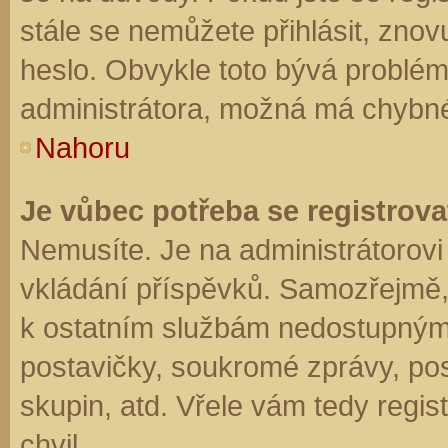
stále se nemůžete přihlásit, znov
heslo. Obvykle toto bývá problém
administrátora, možná má chybné
Nahoru
Je vůbec potřeba se registrova
Nemusíte. Je na administrátorovi f
vkládání příspěvků. Samozřejmě,
k ostatním službám nedostupným
postavičky, soukromé zprávy, posí
skupin, atd. Vřele vám tedy regis
chvil.