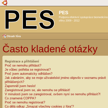
PES
Podpora efektivní spolupráce biomedicín
sféry 2009 - 2012
Obsah fóra
Často kladené otázky
Registrace a přihlášení
Proč se nemohu přihlásit?
Je vůbec potřeba se registrovat?
Proč jsem automaticky odhlášen?
Jak zabráním, aby se moje uživatelské jméno objevilo v seznamu právě
přihlášených?
Zapomněl jsem heslo!
Zaregistroval jsem se, ale nemohu se přihlásit!
V minulosti jsem se zaregistroval, ovšem nyní se nemohu přihlásit?!
Co znamená COPPA?
Proč se nemohu registrovat?
Co dělá odkaz „Smazat všechny cookies z fóra“?