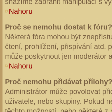
snažíme zabránit manipulaci s vý
Nahoru
Proč se nemohu dostat k fóru
Některá fóra mohou být znepříst
čtení, prohlížení, přispívání atd. 
může poskytnout jen moderátor a a
Nahoru
Proč nemohu přidávat přílohy
Administrátor může povolovat přid
uživatele, nebo skupiny. Pokud 
těchto možností, nebo některé z n