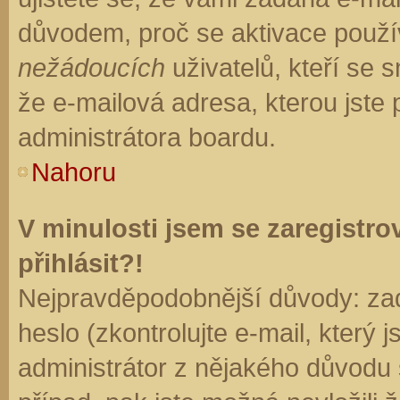
důvodem, proč se aktivace použí
nežádoucích
uživatelů, kteří se s
že e-mailová adresa, kterou jste p
administrátora boardu.
Nahoru
V minulosti jsem se zaregistr
přihlásit?!
Nejpravděpodobnější důvody: zad
heslo (zkontrolujte e-mail, který j
administrátor z nějakého důvodu 