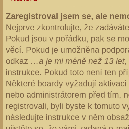
Zaregistroval jsem se, ale nemo
Nejprve zkontrolujte, že zadávát
Pokud jsou v pořádku, pak se moh
věcí. Pokud je umožněna podpora C
odkaz
…a je mi méně než 13 let
,
instrukce. Pokud toto není ten př
Některé boardy vyžadují aktivaci
nebo administrátorem před tím, ne
registrovali, byli byste k tomuto
následujte instrukce v něm obsaže
ujistěte se, že vámi zadaná e-ma