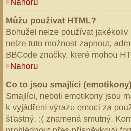
Nahoru
Můžu používat HTML?
Bohužel nelze používat jakékoliv
nelze tuto možnost zapnout, admi
BBCode značky, které mohou HT
Nahoru
Co to jsou smajlíci (emotikony
Smajlíci, neboli emotikony jsou m
k vyjádření výrazu emocí za použ
šťastný, :( znamená smutný. Kom
prohlédnout přes příspěvkový for