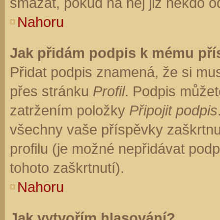
smazat, pokud na něj již někdo o
Nahoru
Jak přidám podpis k mému př
Přidat podpis znamená, že si musí
přes stránku
Profil
. Podpis můžet
zatržením položky
Připojit podpis
všechny vaše příspěvky zaškrtnu
profilu (je možné nepřidávat po
tohoto zaškrtnutí).
Nahoru
Jak vytvořím hlasování?