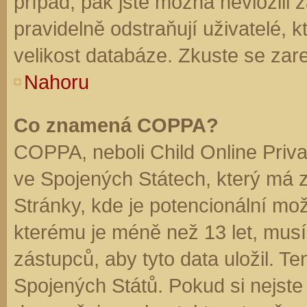
případ, pak jste možná nevložili 
pravidelně odstraňují uživatelé, k
velikost databáze. Zkuste se zare
Nahoru
Co znamená COPPA?
COPPA, neboli Child Online Priva
ve Spojených Státech, který má z
Stránky, kde je potencionální mož
kterému je méně než 13 let, mus
zástupců, aby tyto data uložil. Te
Spojených Států. Pokud si nejste jis