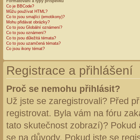
Formátování a typy příspěvků
Co je BBCode?
Můžu používat HTML?
Co to jsou smajlíci (emotikony)?
Mohu přidávat obrázky?
Co to jsou Globální oznámení?
Co to jsou oznámení?
Co to jsou důležitá témata?
Co to jsou uzamčená témata?
Co jsou ikony témat?
Registrace a přihlášení
Proč se nemohu přihlásit?
Už jste se zaregistrovali? Před p
registrovat. Byla vám na fóru za
tato skutečnost zobrazí)? Pokud a
se na důvody. Pokud jste se regist