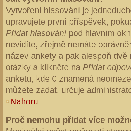
Vytvoření hlasování je jednoduch
upravujete první příspěvek, pokud
Přidat hlasování
pod hlavním okn
nevidíte, zřejmě nemáte oprávněn
název ankety a pak alespoň dvě
otázky a klikněte na
Přidat odpo
anketu, kde 0 znamená neomezen
můžete zadat, určuje administrát
Nahoru
Proč nemohu přidat více možno