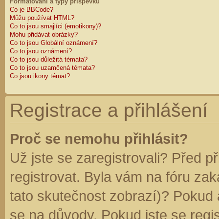
Formátování a typy příspěvků
Co je BBCode?
Můžu používat HTML?
Co to jsou smajlíci (emotikony)?
Mohu přidávat obrázky?
Co to jsou Globální oznámení?
Co to jsou oznámení?
Co to jsou důležitá témata?
Co to jsou uzamčená témata?
Co jsou ikony témat?
Registrace a přihlášení
Proč se nemohu přihlásit?
Už jste se zaregistrovali? Před p
registrovat. Byla vám na fóru za
tato skutečnost zobrazí)? Pokud a
se na důvody. Pokud jste se regist