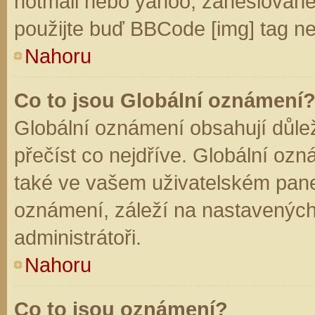
hotmail nebo yahoo, zaheslované
použijte buď BBCode [img] tag ne
Nahoru
Co to jsou Globální oznámení
Globální oznámení obsahují důleži
přečíst co nejdříve. Globální oz
také ve vašem uživatelském panelu
oznámení, záleží na nastavených
administrátoři.
Nahoru
Co to jsou oznámení?