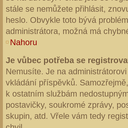
stále se nemůžete přihlásit, znov
heslo. Obvykle toto bývá problém
administrátora, možná má chybné
Nahoru
Je vůbec potřeba se registrova
Nemusíte. Je na administrátorovi f
vkládání příspěvků. Samozřejmě,
k ostatním službám nedostupným
postavičky, soukromé zprávy, posí
skupin, atd. Vřele vám tedy regis
chvil.