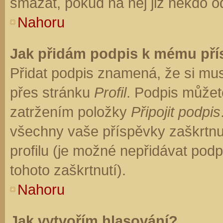
smazat, pokud na něj již někdo o
Nahoru
Jak přidám podpis k mému př
Přidat podpis znamená, že si musí
přes stránku
Profil
. Podpis můžet
zatržením položky
Připojit podpis
všechny vaše příspěvky zaškrtnu
profilu (je možné nepřidávat po
tohoto zaškrtnutí).
Nahoru
Jak vytvořím hlasování?