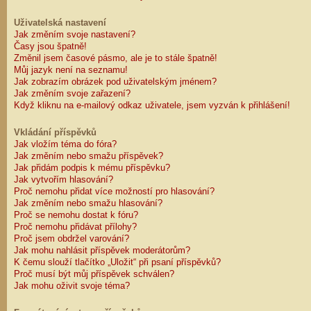
Uživatelská nastavení
Jak změním svoje nastavení?
Časy jsou špatně!
Změnil jsem časové pásmo, ale je to stále špatně!
Můj jazyk není na seznamu!
Jak zobrazím obrázek pod uživatelským jménem?
Jak změním svoje zařazení?
Když kliknu na e-mailový odkaz uživatele, jsem vyzván k přihlášení!
Vkládání příspěvků
Jak vložím téma do fóra?
Jak změním nebo smažu příspěvek?
Jak přidám podpis k mému příspěvku?
Jak vytvořím hlasování?
Proč nemohu přidat více možností pro hlasování?
Jak změním nebo smažu hlasování?
Proč se nemohu dostat k fóru?
Proč nemohu přidávat přílohy?
Proč jsem obdržel varování?
Jak mohu nahlásit příspěvek moderátorům?
K čemu slouží tlačítko „Uložit“ při psaní příspěvků?
Proč musí být můj příspěvek schválen?
Jak mohu oživit svoje téma?