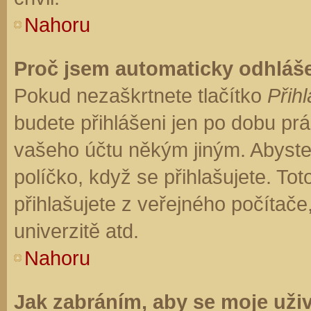
Nahoru
Proč jsem automaticky odhláš
Pokud nezaškrtnete tlačítko
Přihl
budete přihlášeni jen po dobu prá
vašeho účtu někým jiným. Abyste z
políčko, když se přihlašujete. T
přihlašujete z veřejného počítače
univerzitě atd.
Nahoru
Jak zabráním, aby se moje uži