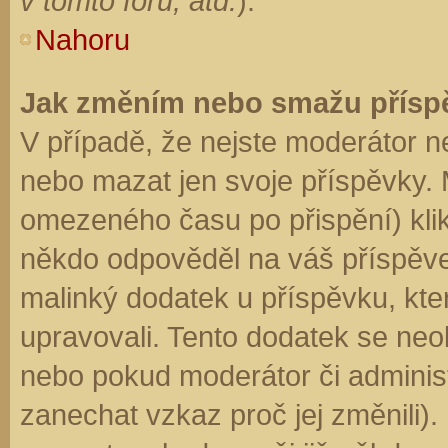
v tomto fóru, atd.
).
Nahoru
Jak změním nebo smažu přísp
V případě, že nejste moderátor n
nebo mazat jen svoje příspěvky. 
omezeného času po přispění) klik
někdo odpověděl na váš příspěve
malinký dodatek u příspěvku, kter
upravovali. Tento dodatek se neo
nebo pokud moderátor či administr
zanechat vzkaz proč jej změnili)