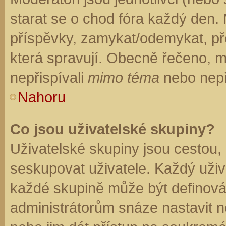
starat se o chod fóra každý den.
příspěvky, zamykat/odemykat, př
která spravují. Obecně řečeno, mo
nepřispívali
mimo téma
nebo nepři
Nahoru
Co jsou uživatelské skupiny?
Uživatelské skupiny jsou cestou,
seskupovat uživatele. Každý uživa
každé skupině může být definován
administrátorům snáze nastavit n