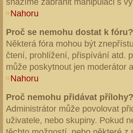
snažíme zabránit manipulaci s vý
Nahoru
Proč se nemohu dostat k fóru
Některá fóra mohou být znepříst
čtení, prohlížení, přispívání atd. 
může poskytnout jen moderátor a a
Nahoru
Proč nemohu přidávat přílohy
Administrátor může povolovat přid
uživatele, nebo skupiny. Pokud 
těchto možností, nebo některé z n