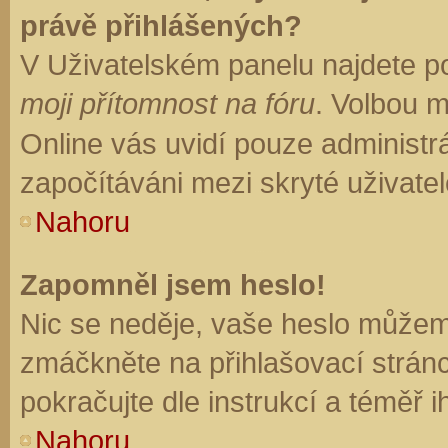
právě přihlášených?
V Uživatelském panelu najdete p
moji přítomnost na fóru
. Volbou 
Online vás uvidí pouze administrá
započítáváni mezi skryté uživatel
Nahoru
Zapomněl jsem heslo!
Nic se neděje, vaše heslo můžem
zmáčkněte na přihlašovací stránc
pokračujte dle instrukcí a téměř i
Nahoru