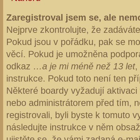
Zaregistroval jsem se, ale nemo
Nejprve zkontrolujte, že zadávát
Pokud jsou v pořádku, pak se moh
věcí. Pokud je umožněna podpora C
odkaz
…a je mi méně než 13 let
,
instrukce. Pokud toto není ten př
Některé boardy vyžadují aktivaci
nebo administrátorem před tím, ne
registrovali, byli byste k tomuto
následujte instrukce v něm obsaže
ujistěte se, že vámi zadaná e-ma