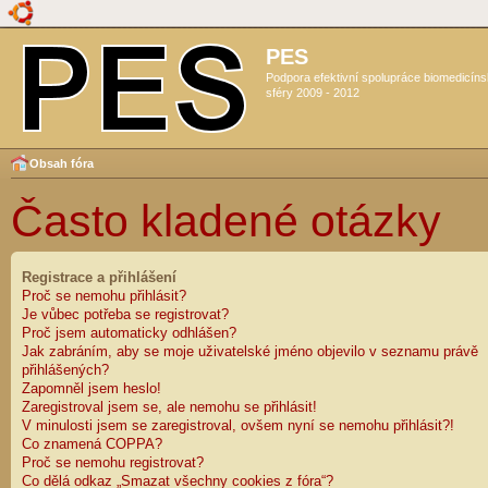
PES
Podpora efektivní spolupráce biomedicín
sféry 2009 - 2012
Obsah fóra
Často kladené otázky
Registrace a přihlášení
Proč se nemohu přihlásit?
Je vůbec potřeba se registrovat?
Proč jsem automaticky odhlášen?
Jak zabráním, aby se moje uživatelské jméno objevilo v seznamu právě
přihlášených?
Zapomněl jsem heslo!
Zaregistroval jsem se, ale nemohu se přihlásit!
V minulosti jsem se zaregistroval, ovšem nyní se nemohu přihlásit?!
Co znamená COPPA?
Proč se nemohu registrovat?
Co dělá odkaz „Smazat všechny cookies z fóra“?