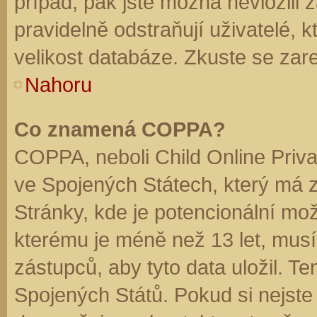
případ, pak jste možná nevložili 
pravidelně odstraňují uživatelé, k
velikost databáze. Zkuste se zare
Nahoru
Co znamená COPPA?
COPPA, neboli Child Online Priva
ve Spojených Státech, který má z
Stránky, kde je potencionální mož
kterému je méně než 13 let, mus
zástupců, aby tyto data uložil. Te
Spojených Států. Pokud si nejste jis