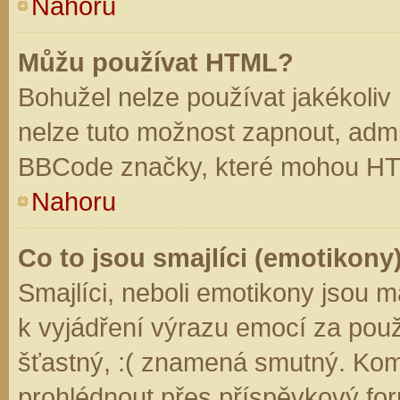
Nahoru
Můžu používat HTML?
Bohužel nelze používat jakékoliv
nelze tuto možnost zapnout, admi
BBCode značky, které mohou HT
Nahoru
Co to jsou smajlíci (emotikony
Smajlíci, neboli emotikony jsou m
k vyjádření výrazu emocí za použ
šťastný, :( znamená smutný. Kom
prohlédnout přes příspěvkový for