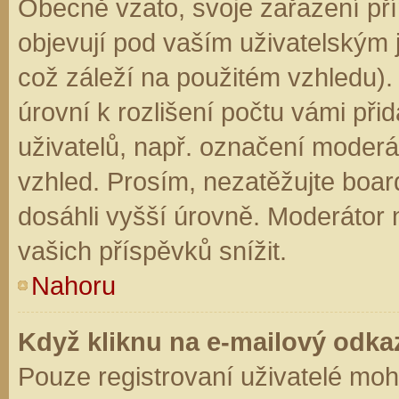
Obecně vzato, svoje zařazení př
objevují pod vaším uživatelským
což záleží na použitém vzhledu).
úrovní k rozlišení počtu vámi přid
uživatelů, např. označení moderá
vzhled. Prosím, nezatěžujte boar
dosáhli vyšší úrovně. Moderátor
vašich příspěvků snížit.
Nahoru
Když kliknu na e-mailový odkaz
Pouze registrovaní uživatelé moh