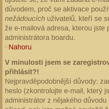
důvodem, proč se aktivace použí
nežádoucích
uživatelů, kteří se s
že e-mailová adresa, kterou jste p
administrátora boardu.
Nahoru
V minulosti jsem se zaregistr
přihlásit?!
Nejpravděpodobnější důvody: zad
heslo (zkontrolujte e-mail, který j
administrátor z nějakého důvodu 