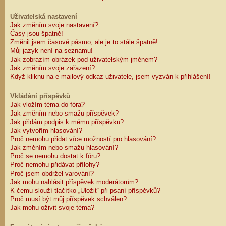
Uživatelská nastavení
Jak změním svoje nastavení?
Časy jsou špatně!
Změnil jsem časové pásmo, ale je to stále špatně!
Můj jazyk není na seznamu!
Jak zobrazím obrázek pod uživatelským jménem?
Jak změním svoje zařazení?
Když kliknu na e-mailový odkaz uživatele, jsem vyzván k přihlášení!
Vkládání příspěvků
Jak vložím téma do fóra?
Jak změním nebo smažu příspěvek?
Jak přidám podpis k mému příspěvku?
Jak vytvořím hlasování?
Proč nemohu přidat více možností pro hlasování?
Jak změním nebo smažu hlasování?
Proč se nemohu dostat k fóru?
Proč nemohu přidávat přílohy?
Proč jsem obdržel varování?
Jak mohu nahlásit příspěvek moderátorům?
K čemu slouží tlačítko „Uložit“ při psaní příspěvků?
Proč musí být můj příspěvek schválen?
Jak mohu oživit svoje téma?