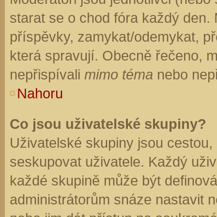
starat se o chod fóra každý den.
příspěvky, zamykat/odemykat, př
která spravují. Obecně řečeno, mo
nepřispívali
mimo téma
nebo nepři
Nahoru
Co jsou uživatelské skupiny?
Uživatelské skupiny jsou cestou,
seskupovat uživatele. Každý uživa
každé skupině může být definován
administrátorům snáze nastavit n