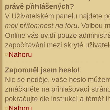
právě přihlášených?
V Uživatelském panelu najdete p
moji přítomnost na fóru
. Volbou 
Online vás uvidí pouze administrá
započítáváni mezi skryté uživatel
Nahoru
Zapomněl jsem heslo!
Nic se neděje, vaše heslo můžem
zmáčkněte na přihlašovací stránc
pokračujte dle instrukcí a téměř i
Nahoru