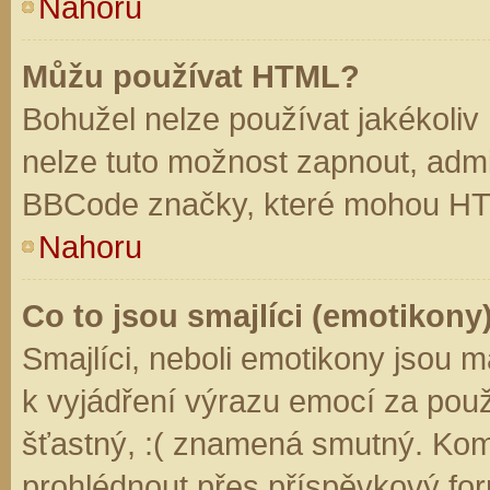
Nahoru
Můžu používat HTML?
Bohužel nelze používat jakékoliv
nelze tuto možnost zapnout, admi
BBCode značky, které mohou HT
Nahoru
Co to jsou smajlíci (emotikony
Smajlíci, neboli emotikony jsou m
k vyjádření výrazu emocí za použ
šťastný, :( znamená smutný. Kom
prohlédnout přes příspěvkový for