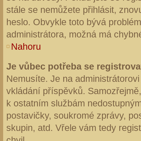
stále se nemůžete přihlásit, znov
heslo. Obvykle toto bývá problém
administrátora, možná má chybné
Nahoru
Je vůbec potřeba se registrova
Nemusíte. Je na administrátorovi f
vkládání příspěvků. Samozřejmě,
k ostatním službám nedostupným
postavičky, soukromé zprávy, posí
skupin, atd. Vřele vám tedy regis
chvil.