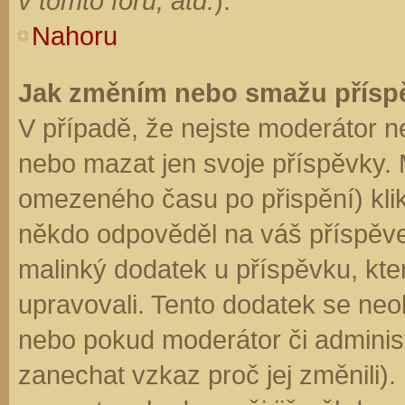
v tomto fóru, atd.
).
Nahoru
Jak změním nebo smažu přísp
V případě, že nejste moderátor n
nebo mazat jen svoje příspěvky. 
omezeného času po přispění) klik
někdo odpověděl na váš příspěve
malinký dodatek u příspěvku, kter
upravovali. Tento dodatek se neo
nebo pokud moderátor či administr
zanechat vzkaz proč jej změnili)