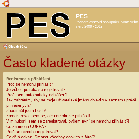
PES
Podpora efektivní spolupráce biomedicín
sféry 2009 - 2012
Obsah fóra
Často kladené otázky
Registrace a přihlášení
Proč se nemohu přihlásit?
Je vůbec potřeba se registrovat?
Proč jsem automaticky odhlášen?
Jak zabráním, aby se moje uživatelské jméno objevilo v seznamu právě
přihlášených?
Zapomněl jsem heslo!
Zaregistroval jsem se, ale nemohu se přihlásit!
V minulosti jsem se zaregistroval, ovšem nyní se nemohu přihlásit?!
Co znamená COPPA?
Proč se nemohu registrovat?
Co dělá odkaz „Smazat všechny cookies z fóra“?