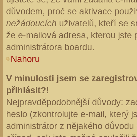
důvodem, proč se aktivace použí
nežádoucích
uživatelů, kteří se s
že e-mailová adresa, kterou jste p
administrátora boardu.
Nahoru
V minulosti jsem se zaregistr
přihlásit?!
Nejpravděpodobnější důvody: zad
heslo (zkontrolujte e-mail, který j
administrátor z nějakého důvodu 