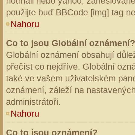
hotmail nebo yahoo, zaheslované
použijte buď BBCode [img] tag ne
Nahoru
Co to jsou Globální oznámení
Globální oznámení obsahují důleži
přečíst co nejdříve. Globální oz
také ve vašem uživatelském panelu
oznámení, záleží na nastavených
administrátoři.
Nahoru
Co to jsou oznámení?