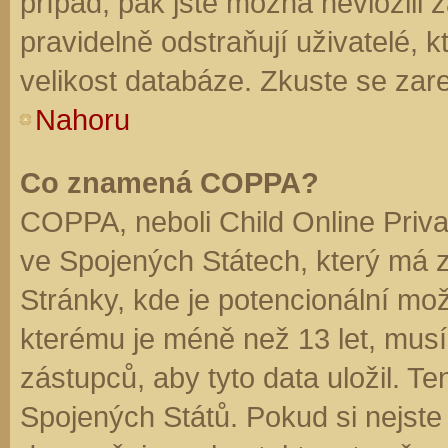
případ, pak jste možná nevložili 
pravidelně odstraňují uživatelé, k
velikost databáze. Zkuste se zare
Nahoru
Co znamená COPPA?
COPPA, neboli Child Online Priva
ve Spojených Státech, který má z
Stránky, kde je potencionální mož
kterému je méně než 13 let, mus
zástupců, aby tyto data uložil. Te
Spojených Států. Pokud si nejste jis