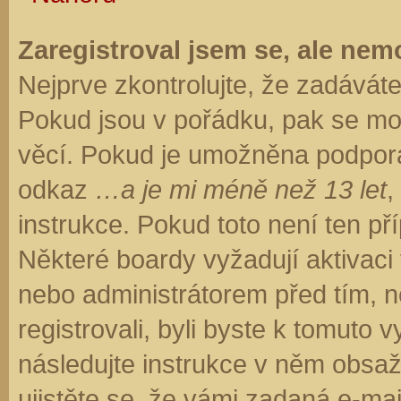
Zaregistroval jsem se, ale nemo
Nejprve zkontrolujte, že zadávát
Pokud jsou v pořádku, pak se moh
věcí. Pokud je umožněna podpora C
odkaz
…a je mi méně než 13 let
,
instrukce. Pokud toto není ten př
Některé boardy vyžadují aktivaci
nebo administrátorem před tím, ne
registrovali, byli byste k tomuto
následujte instrukce v něm obsaže
ujistěte se, že vámi zadaná e-ma