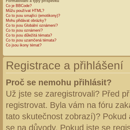
Formátování a typy příspěvků
Co je BBCode?
Můžu používat HTML?
Co to jsou smajlíci (emotikony)?
Mohu přidávat obrázky?
Co to jsou Globální oznámení?
Co to jsou oznámení?
Co to jsou důležitá témata?
Co to jsou uzamčená témata?
Co jsou ikony témat?
Registrace a přihlášení
Proč se nemohu přihlásit?
Už jste se zaregistrovali? Před p
registrovat. Byla vám na fóru za
tato skutečnost zobrazí)? Pokud a
se na důvody. Pokud jste se regist