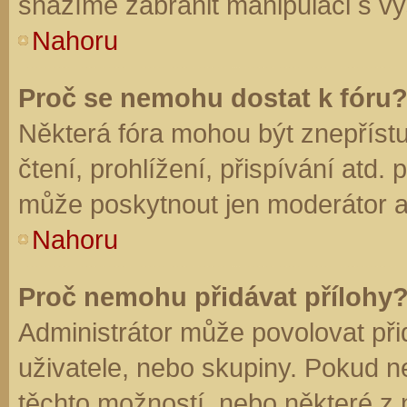
snažíme zabránit manipulaci s vý
Nahoru
Proč se nemohu dostat k fóru
Některá fóra mohou být znepříst
čtení, prohlížení, přispívání atd. 
může poskytnout jen moderátor a a
Nahoru
Proč nemohu přidávat přílohy
Administrátor může povolovat přid
uživatele, nebo skupiny. Pokud 
těchto možností, nebo některé z n