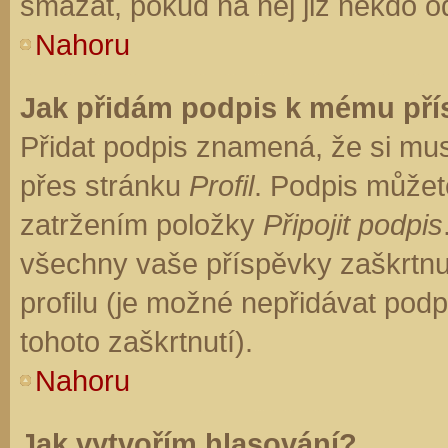
smazat, pokud na něj již někdo o
Nahoru
Jak přidám podpis k mému př
Přidat podpis znamená, že si musí
přes stránku
Profil
. Podpis můžet
zatržením položky
Připojit podpis
všechny vaše příspěvky zaškrtnu
profilu (je možné nepřidávat po
tohoto zaškrtnutí).
Nahoru
Jak vytvořím hlasování?