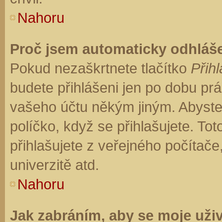
Nahoru
Proč jsem automaticky odhláš
Pokud nezaškrtnete tlačítko
Přihl
budete přihlášeni jen po dobu prá
vašeho účtu někým jiným. Abyste z
políčko, když se přihlašujete. T
přihlašujete z veřejného počítače
univerzitě atd.
Nahoru
Jak zabráním, aby se moje uži