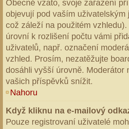
Obecně vzato, svoje zařazení př
objevují pod vaším uživatelským
což záleží na použitém vzhledu).
úrovní k rozlišení počtu vámi přid
uživatelů, např. označení moderá
vzhled. Prosím, nezatěžujte boar
dosáhli vyšší úrovně. Moderátor
vašich příspěvků snížit.
Nahoru
Když kliknu na e-mailový odkaz
Pouze registrovaní uživatelé moh