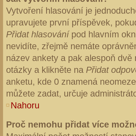
Vytvoření hlasování je jednoduch
upravujete první příspěvek, pokud
Přidat hlasování
pod hlavním okn
nevidíte, zřejmě nemáte oprávněn
název ankety a pak alespoň dvě
otázky a klikněte na
Přidat odpo
anketu, kde 0 znamená neomezen
můžete zadat, určuje administrát
Nahoru
Proč nemohu přidat více možno