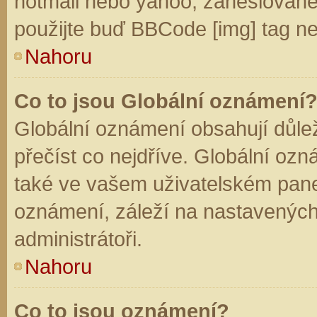
hotmail nebo yahoo, zaheslované
použijte buď BBCode [img] tag ne
Nahoru
Co to jsou Globální oznámení
Globální oznámení obsahují důleži
přečíst co nejdříve. Globální oz
také ve vašem uživatelském panelu
oznámení, záleží na nastavených
administrátoři.
Nahoru
Co to jsou oznámení?