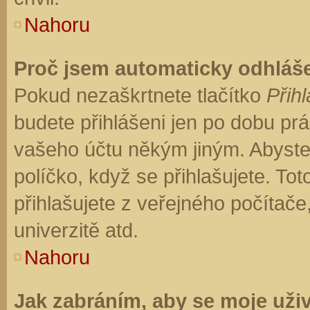
Nahoru
Proč jsem automaticky odhláš
Pokud nezaškrtnete tlačítko
Přihl
budete přihlášeni jen po dobu prá
vašeho účtu někým jiným. Abyste z
políčko, když se přihlašujete. T
přihlašujete z veřejného počítače
univerzitě atd.
Nahoru
Jak zabráním, aby se moje uži