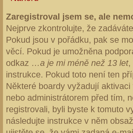
Zaregistroval jsem se, ale nemo
Nejprve zkontrolujte, že zadávát
Pokud jsou v pořádku, pak se moh
věcí. Pokud je umožněna podpora C
odkaz
…a je mi méně než 13 let
,
instrukce. Pokud toto není ten př
Některé boardy vyžadují aktivaci
nebo administrátorem před tím, ne
registrovali, byli byste k tomuto
následujte instrukce v něm obsaže
ujistěte se, že vámi zadaná e-ma