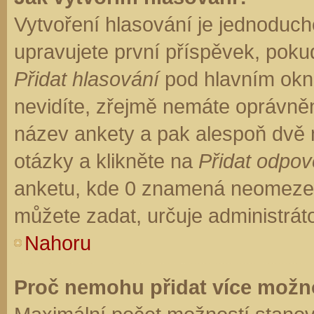
Vytvoření hlasování je jednoduch
upravujete první příspěvek, pokud
Přidat hlasování
pod hlavním okn
nevidíte, zřejmě nemáte oprávněn
název ankety a pak alespoň dvě
otázky a klikněte na
Přidat odpo
anketu, kde 0 znamená neomezen
můžete zadat, určuje administrát
Nahoru
Proč nemohu přidat více možno