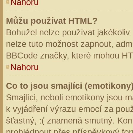
Nahoru
Můžu používat HTML?
Bohužel nelze používat jakékoliv
nelze tuto možnost zapnout, admi
BBCode značky, které mohou HT
Nahoru
Co to jsou smajlíci (emotikony
Smajlíci, neboli emotikony jsou m
k vyjádření výrazu emocí za použ
šťastný, :( znamená smutný. Kom
prohlédnout přes příspěvkový for