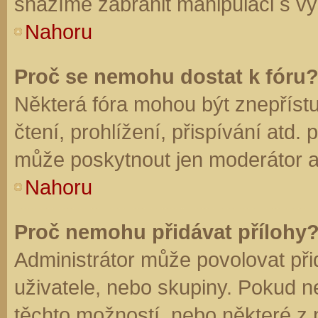
snažíme zabránit manipulaci s vý
Nahoru
Proč se nemohu dostat k fóru
Některá fóra mohou být znepříst
čtení, prohlížení, přispívání atd. 
může poskytnout jen moderátor a a
Nahoru
Proč nemohu přidávat přílohy
Administrátor může povolovat přid
uživatele, nebo skupiny. Pokud 
těchto možností, nebo některé z n