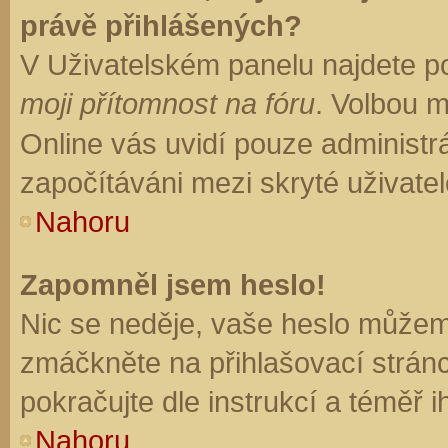
právě přihlášených?
V Uživatelském panelu najdete p
moji přítomnost na fóru
. Volbou 
Online vás uvidí pouze administrá
započítáváni mezi skryté uživatel
Nahoru
Zapomněl jsem heslo!
Nic se neděje, vaše heslo můžem
zmáčkněte na přihlašovací stránc
pokračujte dle instrukcí a téměř i
Nahoru