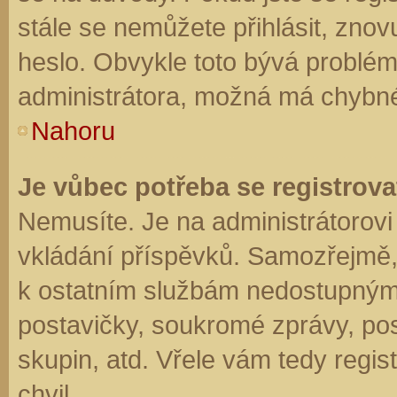
stále se nemůžete přihlásit, znov
heslo. Obvykle toto bývá problém
administrátora, možná má chybné
Nahoru
Je vůbec potřeba se registrova
Nemusíte. Je na administrátorovi f
vkládání příspěvků. Samozřejmě,
k ostatním službám nedostupným
postavičky, soukromé zprávy, posí
skupin, atd. Vřele vám tedy regis
chvil.