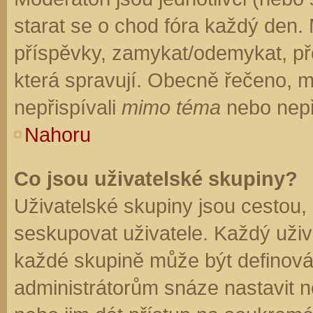
starat se o chod fóra každý den.
příspěvky, zamykat/odemykat, př
která spravují. Obecně řečeno, mo
nepřispívali
mimo téma
nebo nepři
Nahoru
Co jsou uživatelské skupiny?
Uživatelské skupiny jsou cestou,
seskupovat uživatele. Každý uživa
každé skupině může být definován
administrátorům snáze nastavit n