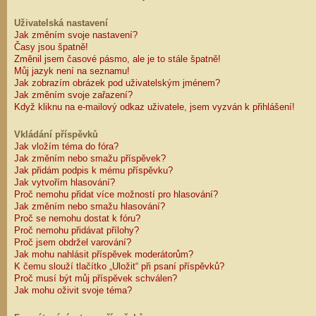
Uživatelská nastavení
Jak změním svoje nastavení?
Časy jsou špatně!
Změnil jsem časové pásmo, ale je to stále špatně!
Můj jazyk není na seznamu!
Jak zobrazím obrázek pod uživatelským jménem?
Jak změním svoje zařazení?
Když kliknu na e-mailový odkaz uživatele, jsem vyzván k přihlášení!
Vkládání příspěvků
Jak vložím téma do fóra?
Jak změním nebo smažu příspěvek?
Jak přidám podpis k mému příspěvku?
Jak vytvořím hlasování?
Proč nemohu přidat více možností pro hlasování?
Jak změním nebo smažu hlasování?
Proč se nemohu dostat k fóru?
Proč nemohu přidávat přílohy?
Proč jsem obdržel varování?
Jak mohu nahlásit příspěvek moderátorům?
K čemu slouží tlačítko „Uložit“ při psaní příspěvků?
Proč musí být můj příspěvek schválen?
Jak mohu oživit svoje téma?