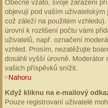
Obecně vzato, svoje zařazení př
objevují pod vaším uživatelským
což záleží na použitém vzhledu).
úrovní k rozlišení počtu vámi přid
uživatelů, např. označení moderá
vzhled. Prosím, nezatěžujte boar
dosáhli vyšší úrovně. Moderátor
vašich příspěvků snížit.
Nahoru
Když kliknu na e-mailový odkaz
Pouze registrovaní uživatelé moh