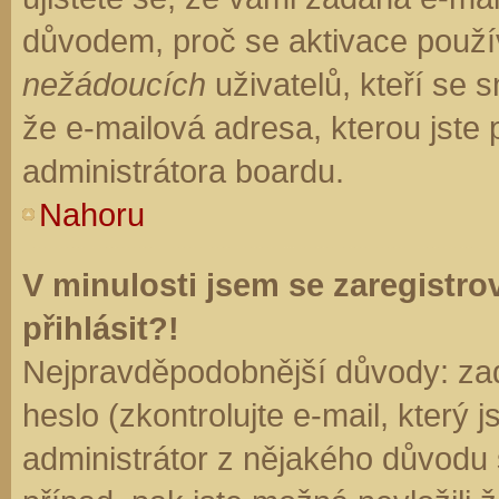
důvodem, proč se aktivace použí
nežádoucích
uživatelů, kteří se s
že e-mailová adresa, kterou jste p
administrátora boardu.
Nahoru
V minulosti jsem se zaregistr
přihlásit?!
Nejpravděpodobnější důvody: zad
heslo (zkontrolujte e-mail, který j
administrátor z nějakého důvodu 