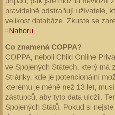
případ, pak jste možná nevložili 
pravidelně odstraňují uživatelé, k
velikost databáze. Zkuste se zare
Nahoru
Co znamená COPPA?
COPPA, neboli Child Online Priva
ve Spojených Státech, který má z
Stránky, kde je potencionální mož
kterému je méně než 13 let, mus
zástupců, aby tyto data uložil. Te
Spojených Států. Pokud si nejste jis