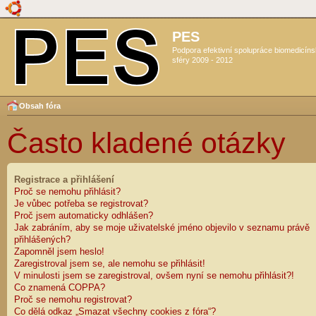
PES
Podpora efektivní spolupráce biomedicín
sféry 2009 - 2012
Obsah fóra
Často kladené otázky
Registrace a přihlášení
Proč se nemohu přihlásit?
Je vůbec potřeba se registrovat?
Proč jsem automaticky odhlášen?
Jak zabráním, aby se moje uživatelské jméno objevilo v seznamu právě
přihlášených?
Zapomněl jsem heslo!
Zaregistroval jsem se, ale nemohu se přihlásit!
V minulosti jsem se zaregistroval, ovšem nyní se nemohu přihlásit?!
Co znamená COPPA?
Proč se nemohu registrovat?
Co dělá odkaz „Smazat všechny cookies z fóra“?