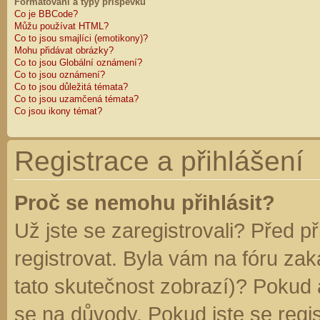
Formátování a typy příspěvků
Co je BBCode?
Můžu používat HTML?
Co to jsou smajlíci (emotikony)?
Mohu přidávat obrázky?
Co to jsou Globální oznámení?
Co to jsou oznámení?
Co to jsou důležitá témata?
Co to jsou uzamčená témata?
Co jsou ikony témat?
Registrace a přihlášení
Proč se nemohu přihlásit?
Už jste se zaregistrovali? Před p
registrovat. Byla vám na fóru za
tato skutečnost zobrazí)? Pokud a
se na důvody. Pokud jste se regist