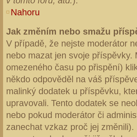
v tomto fóru, atd.
).
Nahoru
Jak změním nebo smažu přísp
V případě, že nejste moderátor n
nebo mazat jen svoje příspěvky. 
omezeného času po přispění) klik
někdo odpověděl na váš příspěve
malinký dodatek u příspěvku, kter
upravovali. Tento dodatek se neo
nebo pokud moderátor či administr
zanechat vzkaz proč jej změnili)