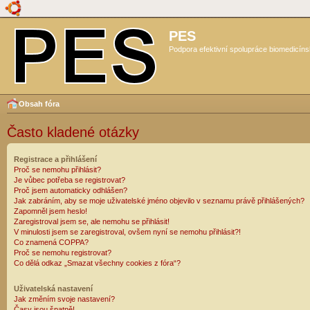
PES
Podpora efektivní spolupráce biomedicíns
Obsah fóra
Často kladené otázky
Registrace a přihlášení
Proč se nemohu přihlásit?
Je vůbec potřeba se registrovat?
Proč jsem automaticky odhlášen?
Jak zabráním, aby se moje uživatelské jméno objevilo v seznamu právě přihlášených?
Zapomněl jsem heslo!
Zaregistroval jsem se, ale nemohu se přihlásit!
V minulosti jsem se zaregistroval, ovšem nyní se nemohu přihlásit?!
Co znamená COPPA?
Proč se nemohu registrovat?
Co dělá odkaz „Smazat všechny cookies z fóra“?
Uživatelská nastavení
Jak změním svoje nastavení?
Časy jsou špatně!