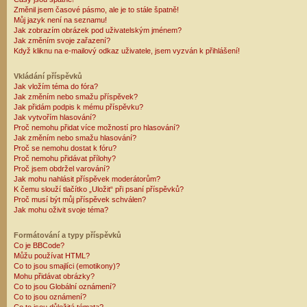
Změnil jsem časové pásmo, ale je to stále špatně!
Můj jazyk není na seznamu!
Jak zobrazím obrázek pod uživatelským jménem?
Jak změním svoje zařazení?
Když kliknu na e-mailový odkaz uživatele, jsem vyzván k přihlášení!
Vkládání příspěvků
Jak vložím téma do fóra?
Jak změním nebo smažu příspěvek?
Jak přidám podpis k mému příspěvku?
Jak vytvořím hlasování?
Proč nemohu přidat více možností pro hlasování?
Jak změním nebo smažu hlasování?
Proč se nemohu dostat k fóru?
Proč nemohu přidávat přílohy?
Proč jsem obdržel varování?
Jak mohu nahlásit příspěvek moderátorům?
K čemu slouží tlačítko „Uložit“ při psaní příspěvků?
Proč musí být můj příspěvek schválen?
Jak mohu oživit svoje téma?
Formátování a typy příspěvků
Co je BBCode?
Můžu používat HTML?
Co to jsou smajlíci (emotikony)?
Mohu přidávat obrázky?
Co to jsou Globální oznámení?
Co to jsou oznámení?