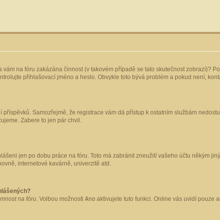
yla vám na fóru zakázána činnost (v takovém případě se tato skutečnost zobrazí)? Po
 zkontrolujte přihlašovací jméno a heslo. Obvykle toto bývá problém a pokud není, ko
ládání příspěvků. Samozřejmě, že registrace vám dá přístup k ostatním službám nedo
čujeme. Zabere to jen pár chvil.
hlášeni jen po dobu práce na fóru. Toto má zabránit zneužití vašeho účtu někým jiným.
ovně, internetové kavárně, univerzitě atd.
ihlášených?
omnost na fóru
. Volbou možnosti
Ano
aktivujete tuto funkci. Online vás uvidí pouze 