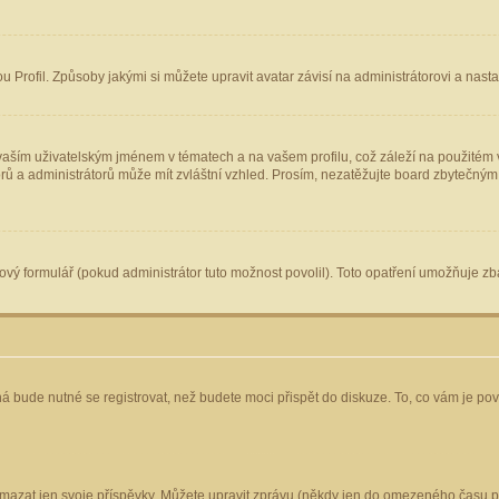
Profil. Způsoby jakými si můžete upravit avatar závisí na administrátorovi a nast
aším uživatelským jménem v tématech a na vašem profilu, což záleží na použitém v
torů a administrátorů může mít zvláštní vzhled. Prosím, nezatěžujte board zbytečným
vý formulář (pokud administrátor tuto možnost povolil). Toto opatření umožňuje zba
á bude nutné se registrovat, než budete moci přispět do diskuze. To, co vám je po
mazat jen svoje příspěvky. Můžete upravit zprávu (někdy jen do omezeného času po 