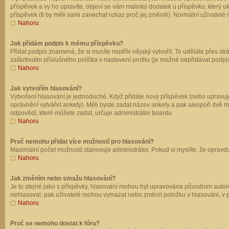
příspěvek a vy ho upravíte, objeví se vám malinký dodatek u příspěvku, který u
příspěvek (ti by měli sami zanechat vzkaz proč jej změnili). Normální uživate
Nahoru
Jak přidám podpis k mému příspěvku?
Přidat podpis znamená, že si musíte nejdřív nějaký vytvořit. To uděláte přes st
zaškrtnutím příslušného políčka v nastavení profilu (je možné nepřidávat podp
Nahoru
Jak vytvořím hlasování?
Vytvoření hlasování je jednoduché. Když přidáte nový příspěvek (nebo upravuje
oprávnění vytvářet ankety). Měli byste zadat název ankety a pak alespoň dvě 
odpovědí, které můžete zadat, určuje administrátor boardu.
Nahoru
Proč nemohu přidat více možností pro hlasování?
Maximální počet možností stanovuje administrátor. Pokud si myslíte, že opravdu
Nahoru
Jak změním nebo smažu hlasování?
Je to stejné jako s příspěvky, hlasování mohou být upravována původním autor
nehlasoval, pak uživatelé mohou vymazat nebo změnit položku v hlasování, v př
Nahoru
Proč se nemohu dostat k fóru?