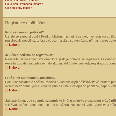
Co to jsou důležitá témata?
Co to jsou uzamčená témata?
Co jsou ikony témat?
Registrace a přihlášení
Proč se nemohu přihlásit?
Už jste se zaregistrovali? Před přihlášením je nutné se nejdříve registrovat. B
registrovali, nebyli jste z fóra vyloučeni a stále se nemůžete přihlásit, znovu
Nahoru
Je vůbec potřeba se registrovat?
Nemusíte. Je na administrátorovi fóra, jestli je potřeba se registrovat ke vk
e-mailů uživatelům, přihlášení do skupin, atd. Vřele vám tedy registraci doporu
Nahoru
Proč jsem automaticky odhlášen?
Pokud nezaškrtnete tlačítko
Přihlásit automaticky při příští návštěvě
, budete při
ovšem nedoporučujeme, když se přihlašujete z veřejného počítače, např. v knih
Nahoru
Jak zabráním, aby se moje uživatelské jméno objevilo v seznamu právě př
V Uživatelském panelu najdete pod položkou „Nastavení“ volbu
Skrýt moji přít
Nahoru