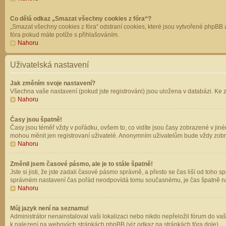
Co dělá odkaz „Smazat všechny cookies z fóra“?
„Smazat všechny cookies z fóra“ odstraní cookies, které jsou vytvořené phpBB a
fóra pokud máte potíže s přihlašováním.
Nahoru
Uživatelská nastavení
Jak změním svoje nastavení?
Všechna vaše nastavení (pokud jste registrováni) jsou uložena v databázi. Ke 
Nahoru
Časy jsou špatně!
Časy jsou téměř vždy v pořádku, ovšem to, co vidíte jsou časy zobrazené v jin
mohou měnit jen registrovaní uživatelé. Anonymním uživatelům bude vždy zobr
Nahoru
Změnil jsem časové pásmo, ale je to stále špatně!
Jste si jisti, že jste zadali časové pásmo správně, a přesto se čas liší od to
správném nastavení čas pořád neodpovídá tomu současnému, je čas špatně na
Nahoru
Můj jazyk není na seznamu!
Administrátor nenainstaloval vaši lokalizaci nebo nikdo nepřeložil fórum do va
k nalezení na webových stránkách phpBB (viz odkaz na stránkách fóra dole).