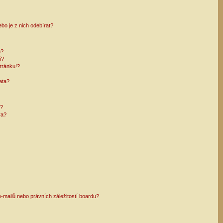
bo je z nich odebírat?
h?
ů?
tránku!?
ata?
i?
ra?
mailů nebo právních záležitostí boardu?