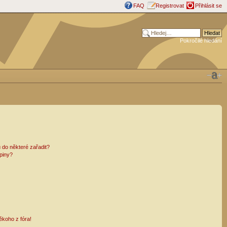
FAQ
Registrovat
Přihlásit se
Pokročilé hledání
 do některé zařadit?
piny?
ěkoho z fóra!