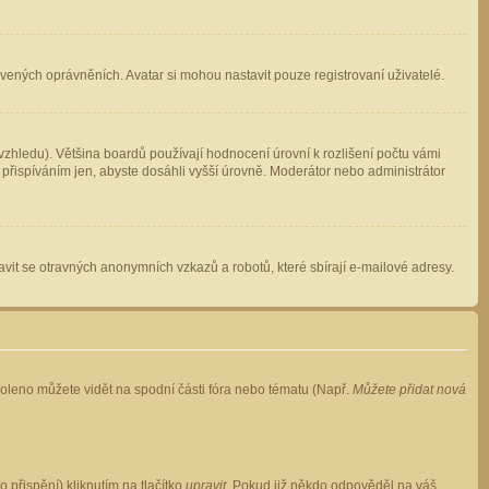
avených oprávněních. Avatar si mohou nastavit pouze registrovaní uživatelé.
zhledu). Většina boardů používají hodnocení úrovní k rozlišení počtu vámi
 přispíváním jen, abyste dosáhli vyšší úrovně. Moderátor nebo administrátor
vit se otravných anonymních vzkazů a robotů, které sbírají e-mailové adresy.
voleno můžete vidět na spodní části fóra nebo tématu (Např.
Můžete přidat nová
přispění) kliknutím na tlačítko
upravit
. Pokud již někdo odpověděl na váš