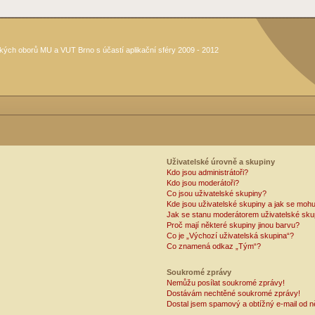
kých oborů MU a VUT Brno s účastí aplikační sféry 2009 - 2012
Uživatelské úrovně a skupiny
Kdo jsou administrátoři?
Kdo jsou moderátoři?
Co jsou uživatelské skupiny?
Kde jsou uživatelské skupiny a jak se mohu
Jak se stanu moderátorem uživatelské sku
Proč mají některé skupiny jinou barvu?
Co je „Výchozí uživatelská skupina“?
Co znamená odkaz „Tým“?
Soukromé zprávy
Nemůžu posílat soukromé zprávy!
Dostávám nechtěné soukromé zprávy!
Dostal jsem spamový a obtížný e-mail od n