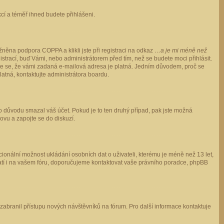
ukcí a téměř ihned budete přihlášeni.
něna podpora COPPA a klikli jste při registraci na odkaz
…a je mi méně než
istrací, buď Vámi, nebo administrátorem před tím, než se budete moci přihlásit.
stěte se, že vámi zadaná e-mailová adresa je platná. Jedním důvodem, proč se
 platná, kontaktujte administrátora boardu.
ho důvodu smazal váš účet. Pokud je to ten druhý případ, pak jste možná
novu a zapojte se do diskuzí.
cionální možnost ukládání osobních dat o uživateli, kterému je méně než 13 let,
o platí i na vašem fóru, doporučujeme kontaktovat vaše právního poradce, phpBB
y zabranil přístupu nových návštěvníků na fórum. Pro další informace kontaktuje