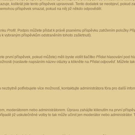
kazuje, kolikrát jste tento příspěvek upravovali. Tento dodatek se neobjeví, pokud
lé nemohou příspěvek smazat, pokud na něj již někdo odpověděl.
ránku
Profil
. Podpis můžete přidat k právě psanému příspěvku zatržením položky
Při
is k vybraným příspěvkům odstraněním tohoto zaškrtnutí).
te první příspěvek, pokud můžete) měli byste vidět tlačítko
Přidat hlasování
pod hla
možnosti (nastavte napsáním název otázky a klikněte na
Přidat odpověď
. Můžete ta
 nezbytně potřebujete více možností, kontaktujte administrátora fóra pro další info
em, moderátorem nebo administrátorem. Úpravu zahájíte kliknutím na první příspěv
ípadě již uskutečněné volby to tak může učinit jen moderátor nebo administrátor. 