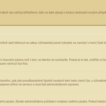
 které vás udržují přihlášené, dále se také starají o funkce sledování nových pří
změně stačí kliknout na odkaz
Uživatelský panel
(obvykle se nachází v horní části 
ém časovém pásmu než v tom, ve kterém se nacházíte. Pokud je to tak, změňte si ča
azen výchozí čas fóra.
ho správného, pak jste pravděpodobně špatně nastavili letní nebo zimní čas, v uživ
staven přímo na serveru a musí být administrátorem opraven.
šeho jazyka. Zkuste administrátora požádat o instalaci vašeho jazyka. Pokud lokaliz