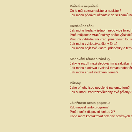
Přátelé a nepřátelé
Co je můj seznam přátel a nepřátel?
Jak mohu přidávat uživatele do seznamů ne
Hledání na fóru
Jak mohu hledat v jednom nebo více fórec
Proč můj dotaz vrací nulový počet výsledk
Proč mi vyhledávání vrací prázdnou bílou s
Jak mohu vyhledávat členy fóra?
Jak mohu najít své vlastní příspěvky a tém
Sledování témat a záložky
Jaký je rozdíl mezi sledováním a záložkam
Jak mohu sledovat zvolená témata nebo fó
Jak mohu zrušit sledování témat?
Přílohy
Jaké přílohy jsou povolené na tomto fóru?
Jak si mohu zobrazit všechny své přílohy?
Záležitosti okolo phpBB 3
Kdo napsal tento program?
Proč není k dispozici funkce X?
Koho mám kontaktovat ohledně obtížných e-