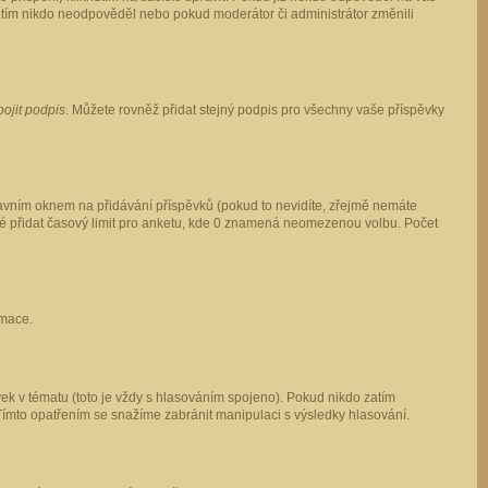
 zatím nikdo neodpověděl nebo pokud moderátor či administrátor změnili
pojit podpis
. Můžete rovněž přidat stejný podpis pro všechny vaše příspěvky
vním oknem na přidávání příspěvků (pokud to nevidíte, zřejmě nemáte
ké přidat časový limit pro anketu, kde 0 znamená neomezenou volbu. Počet
rmace.
ek v tématu (toto je vždy s hlasováním spojeno). Pokud nikdo zatím
Tímto opatřením se snažíme zabránit manipulaci s výsledky hlasování.