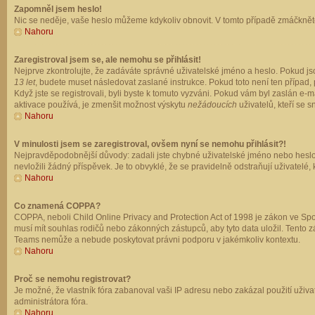
Zapomněl jsem heslo!
Nic se neděje, vaše heslo můžeme kdykoliv obnovit. V tomto případě zmáčkněte
Nahoru
Zaregistroval jsem se, ale nemohu se přihlásit!
Nejprve zkontrolujte, že zadáváte správné uživatelské jméno a heslo. Pokud js
13 let
, budete muset následovat zaslané instrukce. Pokud toto není ten případ, 
Když jste se registrovali, byli byste k tomuto vyzváni. Pokud vám byl zaslán e
aktivace používá, je zmenšit možnost výskytu
nežádoucích
uživatelů, kteří se s
Nahoru
V minulosti jsem se zaregistroval, ovšem nyní se nemohu přihlásit?!
Nejpravděpodobnější důvody: zadali jste chybné uživatelské jméno nebo heslo (z
nevložili žádný příspěvek. Je to obvyklé, že se pravidelně odstraňují uživatelé,
Nahoru
Co znamená COPPA?
COPPA, neboli Child Online Privacy and Protection Act of 1998 je zákon ve Spoj
musí mít souhlas rodičů nebo zákonných zástupců, aby tyto data uložil. Tento zá
Teams nemůže a nebude poskytovat právni podporu v jakémkoliv kontextu.
Nahoru
Proč se nemohu registrovat?
Je možné, že vlastník fóra zabanoval vaši IP adresu nebo zakázal použití uživat
administrátora fóra.
Nahoru