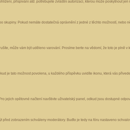
ížení, přispívání atd. potřebujete zvláštní autorizaci, kterou může poskytnout jen m
nebo skupiny. Pokud nemáte dostatečná oprávnění z jedné z těchto možností, nebo ně
porušíte, může vám být uděleno varování. Prosíme berte na vědomí, že toto je plně
okud je tato možnost povolena, u každého příspěvku uvidíte ikonu, která vás přived
o jejich opětovné načtení navštivte uživatelský panel, odkud jsou dostupné odpoví
být před zobrazením schváleny moderátory. Buďto je tedy na fóru nastaveno schvalov