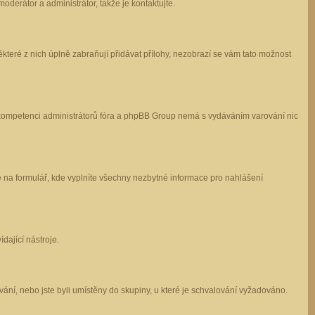
oderátor a administrátor, takže je kontaktujte.
které z nich úplně zabraňují přidávat přílohy, nezobrazí se vám tato možnost
 v kompetenci administrátorů fóra a phpBB Group nemá s vydáváním varování nic
e na formulář, kde vyplníte všechny nezbytné informace pro nahlášení
dající nástroje.
ání, nebo jste byli umístěny do skupiny, u které je schvalování vyžadováno.