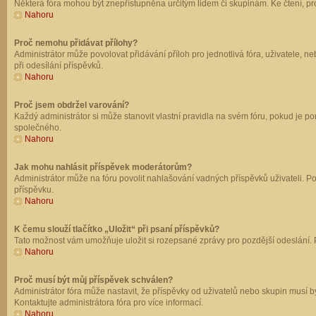
Některá fóra mohou být znepřístupněna určitým lidem či skupinám. Ke čtení, prohl
Nahoru
Proč nemohu přidávat přílohy?
Administrátor může povolovat přidávání příloh pro jednotlivá fóra, uživatele, 
při odesílání příspěvků.
Nahoru
Proč jsem obdržel varování?
Každý administrátor si může stanovit vlastní pravidla na svém fóru, pokud je 
společného.
Nahoru
Jak mohu nahlásit příspěvek moderátorům?
Administrátor může na fóru povolit nahlašování vadných příspěvků uživateli. P
příspěvku.
Nahoru
K čemu slouží tlačítko „Uložit“ při psaní příspěvků?
Tato možnost vám umožňuje uložit si rozepsané zprávy pro pozdější odeslání. Pr
Nahoru
Proč musí být můj příspěvek schválen?
Administrátor fóra může nastavit, že příspěvky od uživatelů nebo skupin musí 
Kontaktujte administrátora fóra pro více informací.
Nahoru