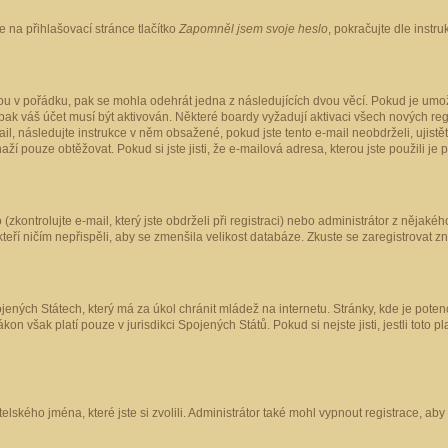
 na přihlašovací stránce tlačítko
Zapomněl jsem svoje heslo
, pokračujte dle instr
ou v pořádku, pak se mohla odehrát jedna z následujících dvou věcí. Pokud je umož
pak váš účet musí být aktivován. Některé boardy vyžadují aktivaci všech nových reg
-mail, následujte instrukce v něm obsažené, pokud jste tento e-mail neobdrželi, uji
naží pouze obtěžovat. Pokud si jste jisti, že e-mailová adresa, kterou jste použili je
kontrolujte e-mail, který jste obdrželi při registraci) nebo administrátor z nějaké
 kteří ničím nepřispěli, aby se zmenšila velikost databáze. Zkuste se zaregistrovat z
ených Státech, který má za úkol chránit mládež na internetu. Stránky, kde je poten
kon však platí pouze v jurisdikci Spojených Států. Pokud si nejste jisti, jestli tot
elského jména, které jste si zvolili. Administrátor také mohl vypnout registrace, ab