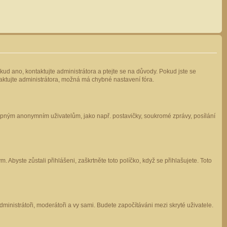
kud ano, kontaktujte administrátora a ptejte se na důvody. Pokud jste se
ntaktujte administrátora, možná má chybné nastavení fóra.
stupným anonymním uživatelům, jako např. postavičky, soukromé zprávy, posílání
 Abyste zůstali přihlášeni, zaškrtněte toto políčko, když se přihlašujete. Toto
administrátoři, moderátoři a vy sami. Budete započítáváni mezi skryté uživatele.