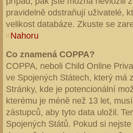
případ, pak jste možná nevložili 
pravidelně odstraňují uživatelé, k
velikost databáze. Zkuste se zare
Nahoru
Co znamená COPPA?
COPPA, neboli Child Online Priva
ve Spojených Státech, který má z
Stránky, kde je potencionální mož
kterému je méně než 13 let, mus
zástupců, aby tyto data uložil. Te
Spojených Států. Pokud si nejste jis