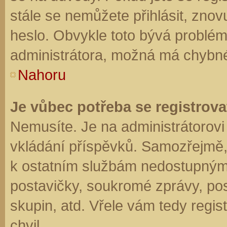
stále se nemůžete přihlásit, znov
heslo. Obvykle toto bývá problém
administrátora, možná má chybné
Nahoru
Je vůbec potřeba se registrova
Nemusíte. Je na administrátorovi f
vkládání příspěvků. Samozřejmě,
k ostatním službám nedostupným
postavičky, soukromé zprávy, posí
skupin, atd. Vřele vám tedy regis
chvil.