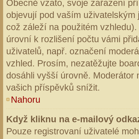
Obecně vzato, svoje zařazení př
objevují pod vaším uživatelským
což záleží na použitém vzhledu).
úrovní k rozlišení počtu vámi přid
uživatelů, např. označení moderá
vzhled. Prosím, nezatěžujte boar
dosáhli vyšší úrovně. Moderátor
vašich příspěvků snížit.
Nahoru
Když kliknu na e-mailový odkaz
Pouze registrovaní uživatelé moh