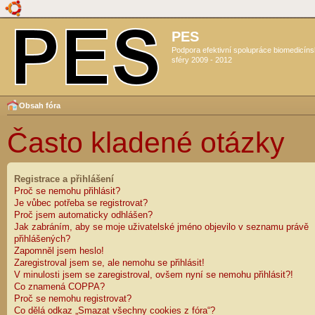
PES
Podpora efektivní spolupráce biomedicín
sféry 2009 - 2012
Obsah fóra
Často kladené otázky
Registrace a přihlášení
Proč se nemohu přihlásit?
Je vůbec potřeba se registrovat?
Proč jsem automaticky odhlášen?
Jak zabráním, aby se moje uživatelské jméno objevilo v seznamu právě
přihlášených?
Zapomněl jsem heslo!
Zaregistroval jsem se, ale nemohu se přihlásit!
V minulosti jsem se zaregistroval, ovšem nyní se nemohu přihlásit?!
Co znamená COPPA?
Proč se nemohu registrovat?
Co dělá odkaz „Smazat všechny cookies z fóra“?