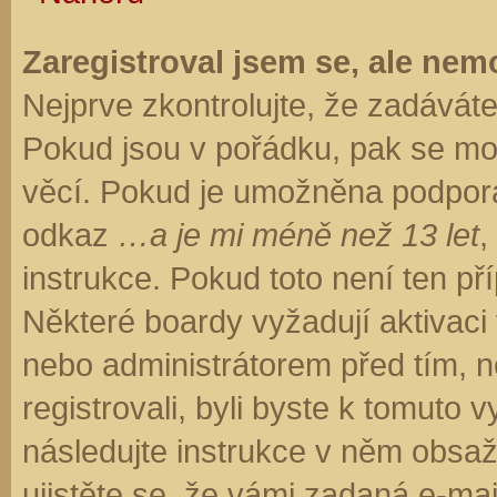
Zaregistroval jsem se, ale nemo
Nejprve zkontrolujte, že zadávát
Pokud jsou v pořádku, pak se moh
věcí. Pokud je umožněna podpora C
odkaz
…a je mi méně než 13 let
,
instrukce. Pokud toto není ten př
Některé boardy vyžadují aktivaci
nebo administrátorem před tím, ne
registrovali, byli byste k tomuto
následujte instrukce v něm obsaže
ujistěte se, že vámi zadaná e-ma