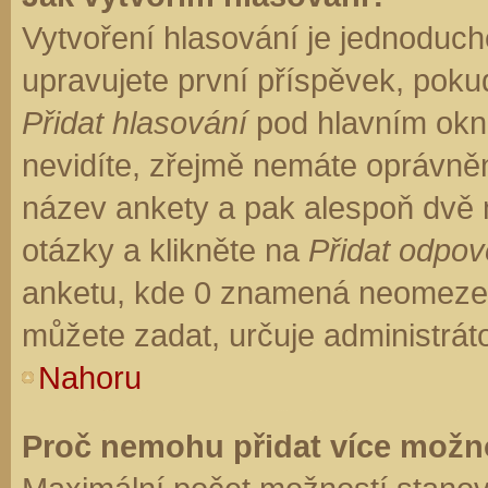
Vytvoření hlasování je jednoduch
upravujete první příspěvek, pokud
Přidat hlasování
pod hlavním okn
nevidíte, zřejmě nemáte oprávněn
název ankety a pak alespoň dvě
otázky a klikněte na
Přidat odpo
anketu, kde 0 znamená neomezen
můžete zadat, určuje administrát
Nahoru
Proč nemohu přidat více možno