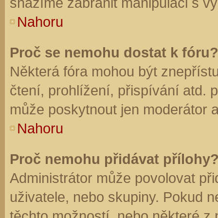
snažíme zabránit manipulaci s vý
Nahoru
Proč se nemohu dostat k fóru
Některá fóra mohou být znepříst
čtení, prohlížení, přispívání atd. 
může poskytnout jen moderátor a a
Nahoru
Proč nemohu přidávat přílohy
Administrátor může povolovat přid
uživatele, nebo skupiny. Pokud 
těchto možností, nebo některé z n