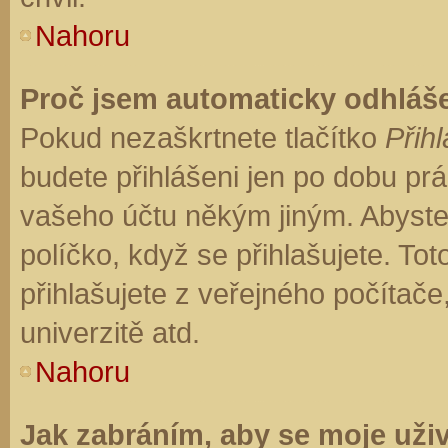
Nahoru
Proč jsem automaticky odhláš
Pokud nezaškrtnete tlačítko
Přihl
budete přihlášeni jen po dobu prá
vašeho účtu někým jiným. Abyste z
políčko, když se přihlašujete. T
přihlašujete z veřejného počítače
univerzitě atd.
Nahoru
Jak zabráním, aby se moje uži