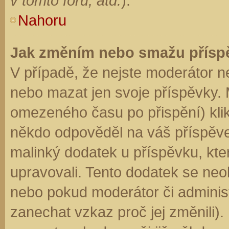
v tomto fóru, atd.
).
Nahoru
Jak změním nebo smažu přísp
V případě, že nejste moderátor n
nebo mazat jen svoje příspěvky. 
omezeného času po přispění) klik
někdo odpověděl na váš příspěve
malinký dodatek u příspěvku, kter
upravovali. Tento dodatek se neo
nebo pokud moderátor či administr
zanechat vzkaz proč jej změnili)