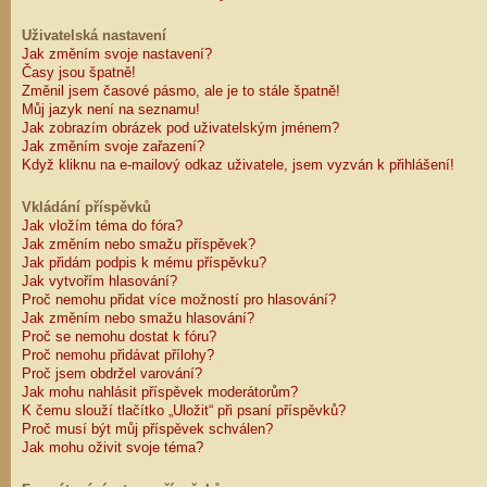
Uživatelská nastavení
Jak změním svoje nastavení?
Časy jsou špatně!
Změnil jsem časové pásmo, ale je to stále špatně!
Můj jazyk není na seznamu!
Jak zobrazím obrázek pod uživatelským jménem?
Jak změním svoje zařazení?
Když kliknu na e-mailový odkaz uživatele, jsem vyzván k přihlášení!
Vkládání příspěvků
Jak vložím téma do fóra?
Jak změním nebo smažu příspěvek?
Jak přidám podpis k mému příspěvku?
Jak vytvořím hlasování?
Proč nemohu přidat více možností pro hlasování?
Jak změním nebo smažu hlasování?
Proč se nemohu dostat k fóru?
Proč nemohu přidávat přílohy?
Proč jsem obdržel varování?
Jak mohu nahlásit příspěvek moderátorům?
K čemu slouží tlačítko „Uložit“ při psaní příspěvků?
Proč musí být můj příspěvek schválen?
Jak mohu oživit svoje téma?