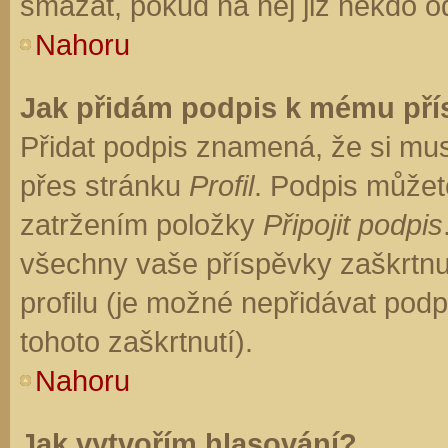
smazat, pokud na něj již někdo o
Nahoru
Jak přidám podpis k mému př
Přidat podpis znamená, že si musí
přes stránku
Profil
. Podpis můžet
zatržením položky
Připojit podpis
všechny vaše příspěvky zaškrtnu
profilu (je možné nepřidávat po
tohoto zaškrtnutí).
Nahoru
Jak vytvořím hlasování?