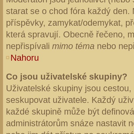
starat se o chod fóra každý den.
příspěvky, zamykat/odemykat, př
která spravují. Obecně řečeno, mo
nepřispívali
mimo téma
nebo nepři
Nahoru
Co jsou uživatelské skupiny?
Uživatelské skupiny jsou cestou,
seskupovat uživatele. Každý uživa
každé skupině může být definován
administrátorům snáze nastavit n