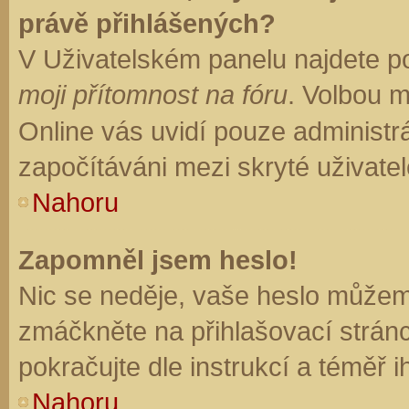
právě přihlášených?
V Uživatelském panelu najdete p
moji přítomnost na fóru
. Volbou 
Online vás uvidí pouze administrá
započítáváni mezi skryté uživatel
Nahoru
Zapomněl jsem heslo!
Nic se neděje, vaše heslo můžem
zmáčkněte na přihlašovací stránc
pokračujte dle instrukcí a téměř i
Nahoru