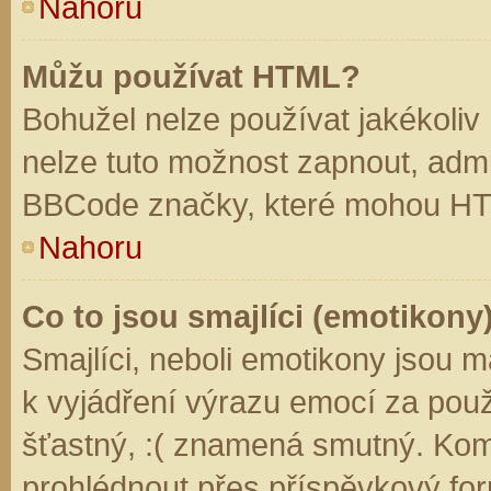
Nahoru
Můžu používat HTML?
Bohužel nelze používat jakékoliv
nelze tuto možnost zapnout, admi
BBCode značky, které mohou HT
Nahoru
Co to jsou smajlíci (emotikony
Smajlíci, neboli emotikony jsou m
k vyjádření výrazu emocí za použ
šťastný, :( znamená smutný. Kom
prohlédnout přes příspěvkový for