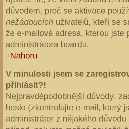
důvodem, proč se aktivace použí
nežádoucích
uživatelů, kteří se s
že e-mailová adresa, kterou jste p
administrátora boardu.
Nahoru
V minulosti jsem se zaregistr
přihlásit?!
Nejpravděpodobnější důvody: zad
heslo (zkontrolujte e-mail, který j
administrátor z nějakého důvodu 