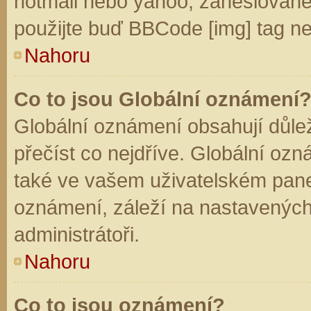
hotmail nebo yahoo, zaheslované
použijte buď BBCode [img] tag ne
Nahoru
Co to jsou Globální oznámení
Globální oznámení obsahují důleži
přečíst co nejdříve. Globální oz
také ve vašem uživatelském panelu
oznámení, záleží na nastavených
administrátoři.
Nahoru
Co to jsou oznámení?