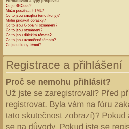
Formátování a typy příspěvků
Co je BBCode?
Můžu používat HTML?
Co to jsou smajlíci (emotikony)?
Mohu přidávat obrázky?
Co to jsou Globální oznámení?
Co to jsou oznámení?
Co to jsou důležitá témata?
Co to jsou uzamčená témata?
Co jsou ikony témat?
Registrace a přihlášení
Proč se nemohu přihlásit?
Už jste se zaregistrovali? Před p
registrovat. Byla vám na fóru za
tato skutečnost zobrazí)? Pokud a
se na důvody. Pokud jste se regist