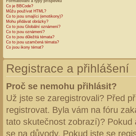
Formátování a typy příspěvků
Co je BBCode?
Můžu používat HTML?
Co to jsou smajlíci (emotikony)?
Mohu přidávat obrázky?
Co to jsou Globální oznámení?
Co to jsou oznámení?
Co to jsou důležitá témata?
Co to jsou uzamčená témata?
Co jsou ikony témat?
Registrace a přihlášení
Proč se nemohu přihlásit?
Už jste se zaregistrovali? Před p
registrovat. Byla vám na fóru za
tato skutečnost zobrazí)? Pokud a
se na důvody. Pokud jste se regist