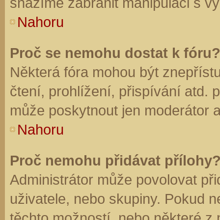
snažíme zabránit manipulaci s vý
Nahoru
Proč se nemohu dostat k fóru
Některá fóra mohou být znepříst
čtení, prohlížení, přispívání atd. 
může poskytnout jen moderátor a a
Nahoru
Proč nemohu přidávat přílohy
Administrátor může povolovat přid
uživatele, nebo skupiny. Pokud 
těchto možností, nebo některé z n