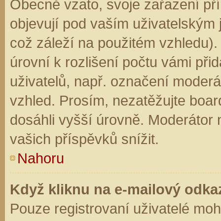
Obecně vzato, svoje zařazení př
objevují pod vaším uživatelským
což záleží na použitém vzhledu).
úrovní k rozlišení počtu vámi přid
uživatelů, např. označení moderá
vzhled. Prosím, nezatěžujte boar
dosáhli vyšší úrovně. Moderátor
vašich příspěvků snížit.
Nahoru
Když kliknu na e-mailový odkaz
Pouze registrovaní uživatelé moh