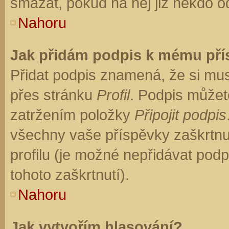
smazat, pokud na něj již někdo o
Nahoru
Jak přidám podpis k mému př
Přidat podpis znamená, že si musí
přes stránku
Profil
. Podpis můžet
zatržením položky
Připojit podpis
všechny vaše příspěvky zaškrtnu
profilu (je možné nepřidávat po
tohoto zaškrtnutí).
Nahoru
Jak vytvořím hlasování?