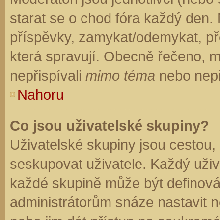
starat se o chod fóra každý den.
příspěvky, zamykat/odemykat, př
která spravují. Obecně řečeno, mo
nepřispívali
mimo téma
nebo nepři
Nahoru
Co jsou uživatelské skupiny?
Uživatelské skupiny jsou cestou,
seskupovat uživatele. Každý uživa
každé skupině může být definován
administrátorům snáze nastavit n