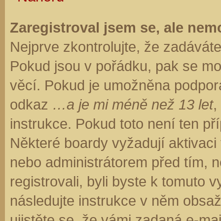
Zaregistroval jsem se, ale nemo
Nejprve zkontrolujte, že zadávát
Pokud jsou v pořádku, pak se moh
věcí. Pokud je umožněna podpora C
odkaz
…a je mi méně než 13 let
,
instrukce. Pokud toto není ten př
Některé boardy vyžadují aktivaci
nebo administrátorem před tím, ne
registrovali, byli byste k tomuto
následujte instrukce v něm obsaže
ujistěte se, že vámi zadaná e-ma