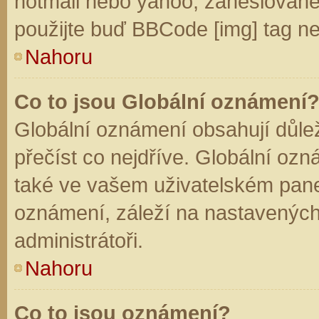
hotmail nebo yahoo, zaheslované
použijte buď BBCode [img] tag ne
Nahoru
Co to jsou Globální oznámení
Globální oznámení obsahují důleži
přečíst co nejdříve. Globální oz
také ve vašem uživatelském panelu
oznámení, záleží na nastavených
administrátoři.
Nahoru
Co to jsou oznámení?