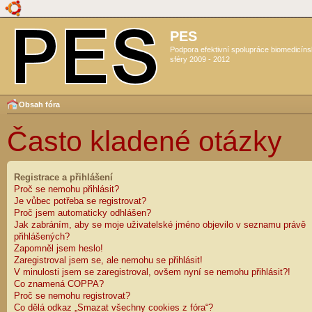
PES
Podpora efektivní spolupráce biomedicín
sféry 2009 - 2012
Obsah fóra
Často kladené otázky
Registrace a přihlášení
Proč se nemohu přihlásit?
Je vůbec potřeba se registrovat?
Proč jsem automaticky odhlášen?
Jak zabráním, aby se moje uživatelské jméno objevilo v seznamu právě
přihlášených?
Zapomněl jsem heslo!
Zaregistroval jsem se, ale nemohu se přihlásit!
V minulosti jsem se zaregistroval, ovšem nyní se nemohu přihlásit?!
Co znamená COPPA?
Proč se nemohu registrovat?
Co dělá odkaz „Smazat všechny cookies z fóra“?