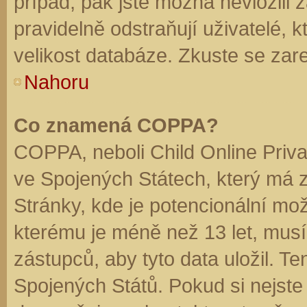
případ, pak jste možná nevložili 
pravidelně odstraňují uživatelé, k
velikost databáze. Zkuste se zare
Nahoru
Co znamená COPPA?
COPPA, neboli Child Online Priva
ve Spojených Státech, který má z
Stránky, kde je potencionální mož
kterému je méně než 13 let, mus
zástupců, aby tyto data uložil. Te
Spojených Států. Pokud si nejste jis