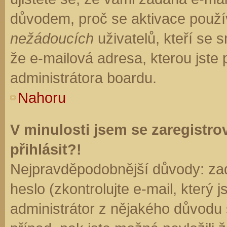
důvodem, proč se aktivace použí
nežádoucích
uživatelů, kteří se s
že e-mailová adresa, kterou jste p
administrátora boardu.
Nahoru
V minulosti jsem se zaregistr
přihlásit?!
Nejpravděpodobnější důvody: zad
heslo (zkontrolujte e-mail, který j
administrátor z nějakého důvodu 