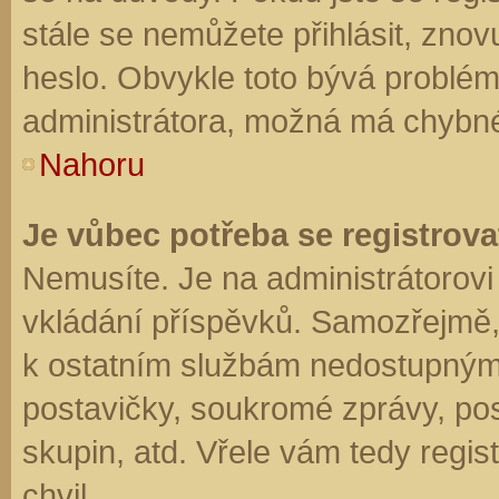
stále se nemůžete přihlásit, znov
heslo. Obvykle toto bývá problém
administrátora, možná má chybné
Nahoru
Je vůbec potřeba se registrova
Nemusíte. Je na administrátorovi f
vkládání příspěvků. Samozřejmě,
k ostatním službám nedostupným
postavičky, soukromé zprávy, posí
skupin, atd. Vřele vám tedy regis
chvil.