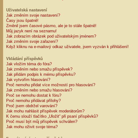
Uživatelská nastavení
Jak změním svoje nastavení?
Časy jsou špatně!
Změnil jsem časové pásmo, ale je to stále špatně!
Můj jazyk není na seznamu!
Jak zobrazím obrázek pod uživatelským jménem?
Jak změním svoje zařazení?
Když kliknu na e-mailový odkaz uživatele, jsem vyzván k přihlášení!
Vkládání příspěvků
Jak vložím téma do fóra?
Jak změním nebo smažu příspěvek?
Jak přidám podpis k mému příspěvku?
Jak vytvořím hlasování?
Proč nemohu přidat více možností pro hlasování?
Jak změním nebo smažu hlasování?
Proč se nemohu dostat k fóru?
Proč nemohu přidávat přílohy?
Proč jsem obdržel varování?
Jak mohu nahlásit příspěvek moderátorům?
K čemu slouží tlačítko „Uložit“ při psaní příspěvků?
Proč musí být můj příspěvek schválen?
Jak mohu oživit svoje téma?