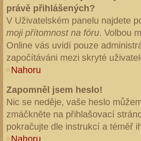
právě přihlášených?
V Uživatelském panelu najdete p
moji přítomnost na fóru
. Volbou 
Online vás uvidí pouze administrá
započítáváni mezi skryté uživatel
Nahoru
Zapomněl jsem heslo!
Nic se neděje, vaše heslo můžem
zmáčkněte na přihlašovací stránc
pokračujte dle instrukcí a téměř i
Nahoru