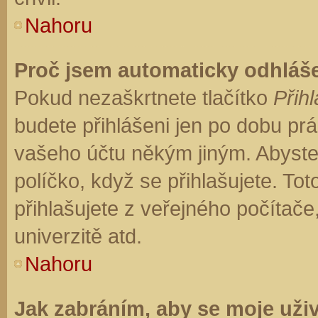
Nahoru
Proč jsem automaticky odhláš
Pokud nezaškrtnete tlačítko
Přihl
budete přihlášeni jen po dobu prá
vašeho účtu někým jiným. Abyste z
políčko, když se přihlašujete. T
přihlašujete z veřejného počítače
univerzitě atd.
Nahoru
Jak zabráním, aby se moje uži