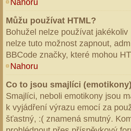
Nahoru
Můžu používat HTML?
Bohužel nelze používat jakékoliv
nelze tuto možnost zapnout, admi
BBCode značky, které mohou HT
Nahoru
Co to jsou smajlíci (emotikony
Smajlíci, neboli emotikony jsou m
k vyjádření výrazu emocí za použ
šťastný, :( znamená smutný. Kom
prohlédnout přes příspěvkový for