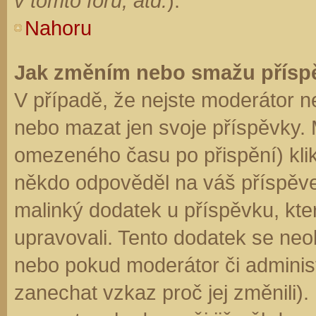
v tomto fóru, atd.
).
Nahoru
Jak změním nebo smažu přísp
V případě, že nejste moderátor n
nebo mazat jen svoje příspěvky. 
omezeného času po přispění) klik
někdo odpověděl na váš příspěve
malinký dodatek u příspěvku, kter
upravovali. Tento dodatek se neo
nebo pokud moderátor či administr
zanechat vzkaz proč jej změnili)