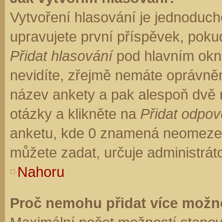
Vytvoření hlasování je jednoduch
upravujete první příspěvek, pokud
Přidat hlasování
pod hlavním okn
nevidíte, zřejmě nemáte oprávněn
název ankety a pak alespoň dvě
otázky a klikněte na
Přidat odpo
anketu, kde 0 znamená neomezen
můžete zadat, určuje administrát
Nahoru
Proč nemohu přidat více možno