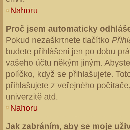
Nahoru
Proč jsem automaticky odhláš
Pokud nezaškrtnete tlačítko
Přihl
budete přihlášeni jen po dobu prá
vašeho účtu někým jiným. Abyste z
políčko, když se přihlašujete. T
přihlašujete z veřejného počítače
univerzitě atd.
Nahoru
Jak zabráním, aby se moje uži