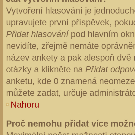
Vytvoření hlasování je jednoduch
upravujete první příspěvek, pokud
Přidat hlasování
pod hlavním okn
nevidíte, zřejmě nemáte oprávněn
název ankety a pak alespoň dvě
otázky a klikněte na
Přidat odpo
anketu, kde 0 znamená neomezen
můžete zadat, určuje administrát
Nahoru
Proč nemohu přidat více možno