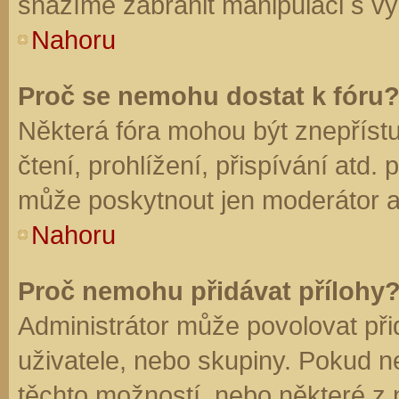
snažíme zabránit manipulaci s vý
Nahoru
Proč se nemohu dostat k fóru
Některá fóra mohou být znepříst
čtení, prohlížení, přispívání atd. 
může poskytnout jen moderátor a a
Nahoru
Proč nemohu přidávat přílohy
Administrátor může povolovat přid
uživatele, nebo skupiny. Pokud 
těchto možností, nebo některé z n