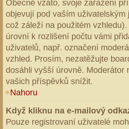
Obecně vzato, svoje zařazení př
objevují pod vaším uživatelským
což záleží na použitém vzhledu).
úrovní k rozlišení počtu vámi přid
uživatelů, např. označení moderá
vzhled. Prosím, nezatěžujte boar
dosáhli vyšší úrovně. Moderátor
vašich příspěvků snížit.
Nahoru
Když kliknu na e-mailový odkaz
Pouze registrovaní uživatelé moh