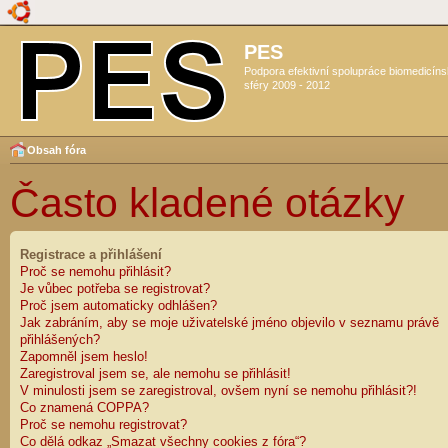
PES
Podpora efektivní spolupráce biomedicín
sféry 2009 - 2012
Obsah fóra
Často kladené otázky
Registrace a přihlášení
Proč se nemohu přihlásit?
Je vůbec potřeba se registrovat?
Proč jsem automaticky odhlášen?
Jak zabráním, aby se moje uživatelské jméno objevilo v seznamu právě
přihlášených?
Zapomněl jsem heslo!
Zaregistroval jsem se, ale nemohu se přihlásit!
V minulosti jsem se zaregistroval, ovšem nyní se nemohu přihlásit?!
Co znamená COPPA?
Proč se nemohu registrovat?
Co dělá odkaz „Smazat všechny cookies z fóra“?