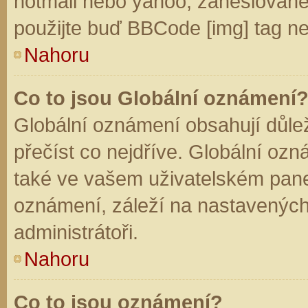
hotmail nebo yahoo, zaheslované
použijte buď BBCode [img] tag ne
Nahoru
Co to jsou Globální oznámení
Globální oznámení obsahují důleži
přečíst co nejdříve. Globální oz
také ve vašem uživatelském panelu
oznámení, záleží na nastavených
administrátoři.
Nahoru
Co to jsou oznámení?