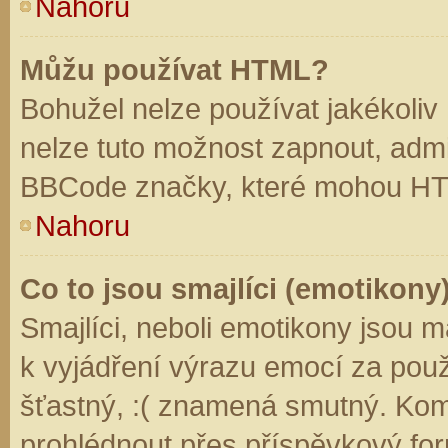
Nahoru
Můžu používat HTML?
Bohužel nelze používat jakékoliv
nelze tuto možnost zapnout, admi
BBCode značky, které mohou HT
Nahoru
Co to jsou smajlíci (emotikony
Smajlíci, neboli emotikony jsou m
k vyjádření výrazu emocí za použ
šťastný, :( znamená smutný. Kom
prohlédnout přes příspěvkový for