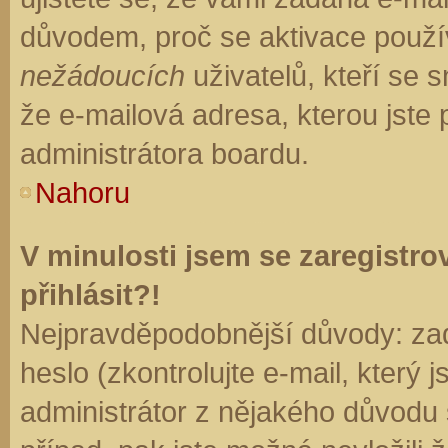
důvodem, proč se aktivace použí
nežádoucích
uživatelů, kteří se s
že e-mailová adresa, kterou jste p
administrátora boardu.
Nahoru
V minulosti jsem se zaregistr
přihlásit?!
Nejpravděpodobnější důvody: zad
heslo (zkontrolujte e-mail, který j
administrátor z nějakého důvodu 