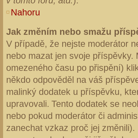
v tomto fóru, atd.
).
Nahoru
Jak změním nebo smažu přísp
V případě, že nejste moderátor n
nebo mazat jen svoje příspěvky. 
omezeného času po přispění) klik
někdo odpověděl na váš příspěve
malinký dodatek u příspěvku, kter
upravovali. Tento dodatek se neo
nebo pokud moderátor či administr
zanechat vzkaz proč jej změnili)