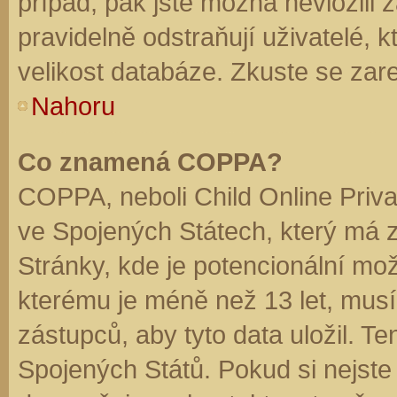
případ, pak jste možná nevložili 
pravidelně odstraňují uživatelé, k
velikost databáze. Zkuste se zare
Nahoru
Co znamená COPPA?
COPPA, neboli Child Online Priva
ve Spojených Státech, který má z
Stránky, kde je potencionální mož
kterému je méně než 13 let, mus
zástupců, aby tyto data uložil. Te
Spojených Států. Pokud si nejste jis