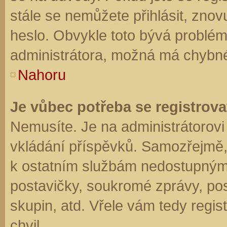
stále se nemůžete přihlásit, znov
heslo. Obvykle toto bývá problém
administrátora, možná má chybné
Nahoru
Je vůbec potřeba se registrova
Nemusíte. Je na administrátorovi f
vkládání příspěvků. Samozřejmě,
k ostatním službám nedostupným
postavičky, soukromé zprávy, posí
skupin, atd. Vřele vám tedy regis
chvil.