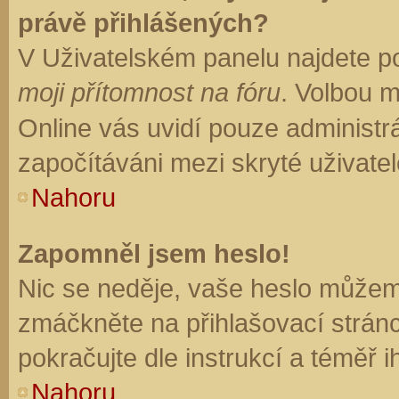
právě přihlášených?
V Uživatelském panelu najdete p
moji přítomnost na fóru
. Volbou 
Online vás uvidí pouze administrá
započítáváni mezi skryté uživatel
Nahoru
Zapomněl jsem heslo!
Nic se neděje, vaše heslo můžem
zmáčkněte na přihlašovací stránc
pokračujte dle instrukcí a téměř i
Nahoru