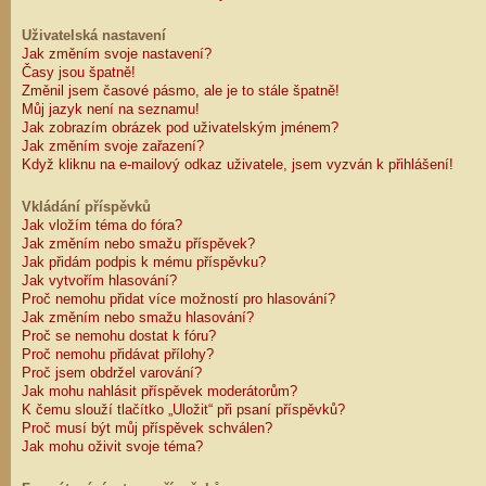
Uživatelská nastavení
Jak změním svoje nastavení?
Časy jsou špatně!
Změnil jsem časové pásmo, ale je to stále špatně!
Můj jazyk není na seznamu!
Jak zobrazím obrázek pod uživatelským jménem?
Jak změním svoje zařazení?
Když kliknu na e-mailový odkaz uživatele, jsem vyzván k přihlášení!
Vkládání příspěvků
Jak vložím téma do fóra?
Jak změním nebo smažu příspěvek?
Jak přidám podpis k mému příspěvku?
Jak vytvořím hlasování?
Proč nemohu přidat více možností pro hlasování?
Jak změním nebo smažu hlasování?
Proč se nemohu dostat k fóru?
Proč nemohu přidávat přílohy?
Proč jsem obdržel varování?
Jak mohu nahlásit příspěvek moderátorům?
K čemu slouží tlačítko „Uložit“ při psaní příspěvků?
Proč musí být můj příspěvek schválen?
Jak mohu oživit svoje téma?