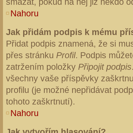
smazat, pokud na něj již někdo o
Nahoru
Jak přidám podpis k mému př
Přidat podpis znamená, že si musí
přes stránku
Profil
. Podpis můžet
zatržením položky
Připojit podpis
všechny vaše příspěvky zaškrtnu
profilu (je možné nepřidávat po
tohoto zaškrtnutí).
Nahoru
Jak vytvořím hlasování?