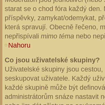
starat se o chod fóra každý den.
příspěvky, zamykat/odemykat, př
která spravují. Obecně řečeno, mo
nepřispívali
mimo téma
nebo nepři
Nahoru
Co jsou uživatelské skupiny?
Uživatelské skupiny jsou cestou,
seskupovat uživatele. Každý uživa
každé skupině může být definován
administrátorům snáze nastavit n