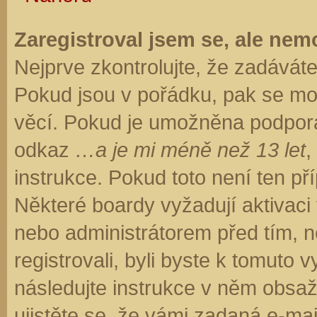
Zaregistroval jsem se, ale nemo
Nejprve zkontrolujte, že zadávát
Pokud jsou v pořádku, pak se moh
věcí. Pokud je umožněna podpora C
odkaz
…a je mi méně než 13 let
,
instrukce. Pokud toto není ten př
Některé boardy vyžadují aktivaci
nebo administrátorem před tím, ne
registrovali, byli byste k tomuto
následujte instrukce v něm obsaže
ujistěte se, že vámi zadaná e-ma