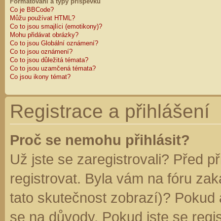
Formátování a typy příspěvků
Co je BBCode?
Můžu používat HTML?
Co to jsou smajlíci (emotikony)?
Mohu přidávat obrázky?
Co to jsou Globální oznámení?
Co to jsou oznámení?
Co to jsou důležitá témata?
Co to jsou uzamčená témata?
Co jsou ikony témat?
Registrace a přihlášení
Proč se nemohu přihlásit?
Už jste se zaregistrovali? Před p
registrovat. Byla vám na fóru za
tato skutečnost zobrazí)? Pokud a
se na důvody. Pokud jste se regist