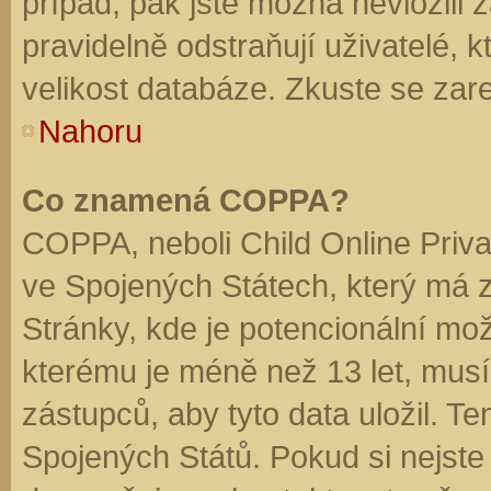
případ, pak jste možná nevložili 
pravidelně odstraňují uživatelé, k
velikost databáze. Zkuste se zare
Nahoru
Co znamená COPPA?
COPPA, neboli Child Online Priva
ve Spojených Státech, který má z
Stránky, kde je potencionální mož
kterému je méně než 13 let, mus
zástupců, aby tyto data uložil. Te
Spojených Států. Pokud si nejste jis