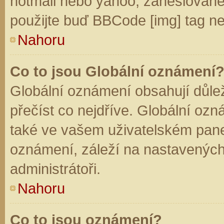
hotmail nebo yahoo, zaheslované
použijte buď BBCode [img] tag ne
Nahoru
Co to jsou Globální oznámení
Globální oznámení obsahují důleži
přečíst co nejdříve. Globální oz
také ve vašem uživatelském panelu
oznámení, záleží na nastavených
administrátoři.
Nahoru
Co to jsou oznámení?