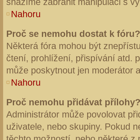
snažíme zabránit manipulaci s vý
Nahoru
Proč se nemohu dostat k fóru
Některá fóra mohou být znepříst
čtení, prohlížení, přispívání atd. 
může poskytnout jen moderátor a a
Nahoru
Proč nemohu přidávat přílohy
Administrátor může povolovat přid
uživatele, nebo skupiny. Pokud 
těchto možností, nebo některé z n