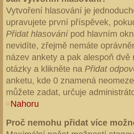
Vytvoření hlasování je jednoduch
upravujete první příspěvek, pokud
Přidat hlasování
pod hlavním okn
nevidíte, zřejmě nemáte oprávněn
název ankety a pak alespoň dvě
otázky a klikněte na
Přidat odpo
anketu, kde 0 znamená neomezen
můžete zadat, určuje administrát
Nahoru
Proč nemohu přidat více možno