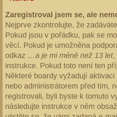
Zaregistroval jsem se, ale nemo
Nejprve zkontrolujte, že zadávát
Pokud jsou v pořádku, pak se moh
věcí. Pokud je umožněna podpora C
odkaz
…a je mi méně než 13 let
,
instrukce. Pokud toto není ten př
Některé boardy vyžadují aktivaci
nebo administrátorem před tím, ne
registrovali, byli byste k tomuto
následujte instrukce v něm obsaže
ujistěte se, že vámi zadaná e-ma