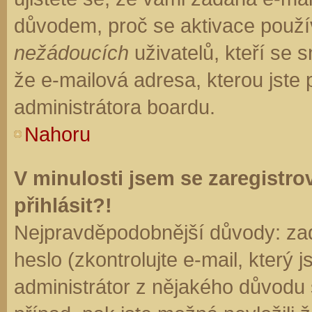
důvodem, proč se aktivace použí
nežádoucích
uživatelů, kteří se s
že e-mailová adresa, kterou jste p
administrátora boardu.
Nahoru
V minulosti jsem se zaregistr
přihlásit?!
Nejpravděpodobnější důvody: zad
heslo (zkontrolujte e-mail, který j
administrátor z nějakého důvodu 