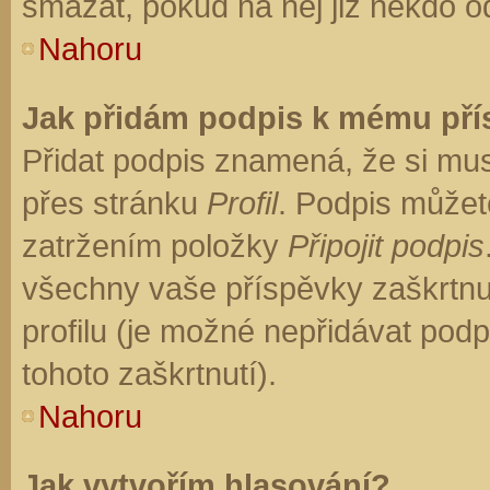
smazat, pokud na něj již někdo o
Nahoru
Jak přidám podpis k mému př
Přidat podpis znamená, že si musí
přes stránku
Profil
. Podpis můžet
zatržením položky
Připojit podpis
všechny vaše příspěvky zaškrtnu
profilu (je možné nepřidávat po
tohoto zaškrtnutí).
Nahoru
Jak vytvořím hlasování?