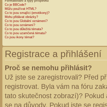
Formátování a typy příspěvků
Co je BBCode?
Můžu používat HTML?
Co to jsou smajlíci (emotikony)?
Mohu přidávat obrázky?
Co to jsou Globální oznámení?
Co to jsou oznámení?
Co to jsou důležitá témata?
Co to jsou uzamčená témata?
Co jsou ikony témat?
Registrace a přihlášení
Proč se nemohu přihlásit?
Už jste se zaregistrovali? Před p
registrovat. Byla vám na fóru za
tato skutečnost zobrazí)? Pokud a
se na důvody. Pokud jste se regist