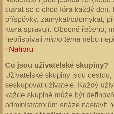
starat se o chod fóra každý den.
příspěvky, zamykat/odemykat, př
která spravují. Obecně řečeno, mo
nepřispívali
mimo téma
nebo nepři
Nahoru
Co jsou uživatelské skupiny?
Uživatelské skupiny jsou cestou,
seskupovat uživatele. Každý uživa
každé skupině může být definován
administrátorům snáze nastavit n