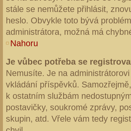
stále se nemůžete přihlásit, znov
heslo. Obvykle toto bývá problém
administrátora, možná má chybné
Nahoru
Je vůbec potřeba se registrova
Nemusíte. Je na administrátorovi f
vkládání příspěvků. Samozřejmě,
k ostatním službám nedostupným
postavičky, soukromé zprávy, posí
skupin, atd. Vřele vám tedy regis
chvil.