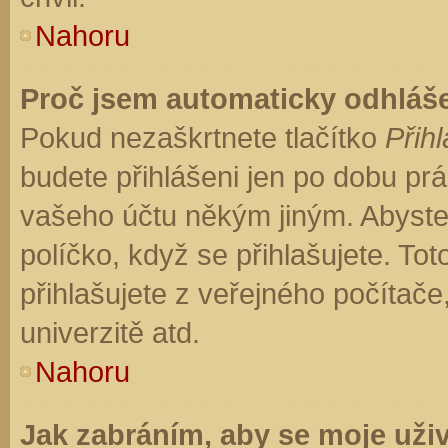
Nahoru
Proč jsem automaticky odhláš
Pokud nezaškrtnete tlačítko
Přihl
budete přihlášeni jen po dobu prá
vašeho účtu někým jiným. Abyste z
políčko, když se přihlašujete. T
přihlašujete z veřejného počítače
univerzitě atd.
Nahoru
Jak zabráním, aby se moje uži