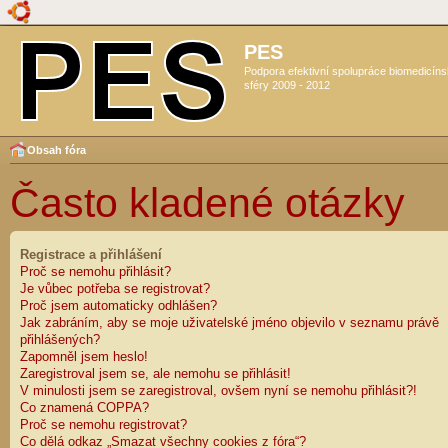
PES
Podpora efektivní spolupráce biomedicín
sféry 2009 - 2012
Obsah fóra
Často kladené otázky
Registrace a přihlášení
Proč se nemohu přihlásit?
Je vůbec potřeba se registrovat?
Proč jsem automaticky odhlášen?
Jak zabráním, aby se moje uživatelské jméno objevilo v seznamu právě
přihlášených?
Zapomněl jsem heslo!
Zaregistroval jsem se, ale nemohu se přihlásit!
V minulosti jsem se zaregistroval, ovšem nyní se nemohu přihlásit?!
Co znamená COPPA?
Proč se nemohu registrovat?
Co dělá odkaz „Smazat všechny cookies z fóra“?