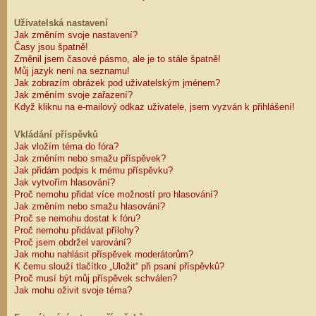
Uživatelská nastavení
Jak změním svoje nastavení?
Časy jsou špatně!
Změnil jsem časové pásmo, ale je to stále špatně!
Můj jazyk není na seznamu!
Jak zobrazím obrázek pod uživatelským jménem?
Jak změním svoje zařazení?
Když kliknu na e-mailový odkaz uživatele, jsem vyzván k přihlášení!
Vkládání příspěvků
Jak vložím téma do fóra?
Jak změním nebo smažu příspěvek?
Jak přidám podpis k mému příspěvku?
Jak vytvořím hlasování?
Proč nemohu přidat více možností pro hlasování?
Jak změním nebo smažu hlasování?
Proč se nemohu dostat k fóru?
Proč nemohu přidávat přílohy?
Proč jsem obdržel varování?
Jak mohu nahlásit příspěvek moderátorům?
K čemu slouží tlačítko „Uložit“ při psaní příspěvků?
Proč musí být můj příspěvek schválen?
Jak mohu oživit svoje téma?