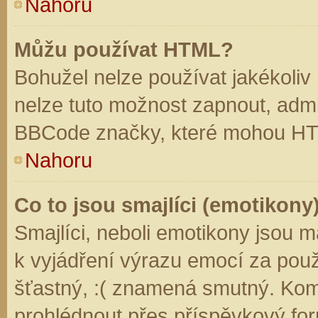
Nahoru
Můžu používat HTML?
Bohužel nelze používat jakékoliv
nelze tuto možnost zapnout, admi
BBCode značky, které mohou HT
Nahoru
Co to jsou smajlíci (emotikony
Smajlíci, neboli emotikony jsou m
k vyjádření výrazu emocí za použ
šťastný, :( znamená smutný. Kom
prohlédnout přes příspěvkový for