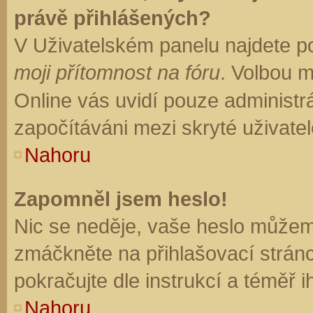
právě přihlášených?
V Uživatelském panelu najdete p
moji přítomnost na fóru
. Volbou 
Online vás uvidí pouze administrá
započítáváni mezi skryté uživatel
Nahoru
Zapomněl jsem heslo!
Nic se neděje, vaše heslo můžem
zmáčkněte na přihlašovací stránc
pokračujte dle instrukcí a téměř i
Nahoru