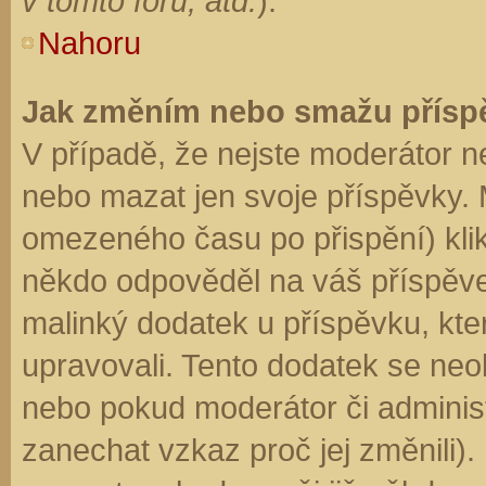
v tomto fóru, atd.
).
Nahoru
Jak změním nebo smažu přísp
V případě, že nejste moderátor n
nebo mazat jen svoje příspěvky. 
omezeného času po přispění) klik
někdo odpověděl na váš příspěve
malinký dodatek u příspěvku, kter
upravovali. Tento dodatek se neo
nebo pokud moderátor či administr
zanechat vzkaz proč jej změnili)