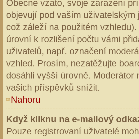
Obecně vzato, svoje zařazení př
objevují pod vaším uživatelským
což záleží na použitém vzhledu).
úrovní k rozlišení počtu vámi přid
uživatelů, např. označení moderá
vzhled. Prosím, nezatěžujte boar
dosáhli vyšší úrovně. Moderátor
vašich příspěvků snížit.
Nahoru
Když kliknu na e-mailový odkaz
Pouze registrovaní uživatelé moh