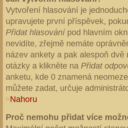
Vytvoření hlasování je jednoduch
upravujete první příspěvek, pokud
Přidat hlasování
pod hlavním okn
nevidíte, zřejmě nemáte oprávněn
název ankety a pak alespoň dvě
otázky a klikněte na
Přidat odpo
anketu, kde 0 znamená neomezen
můžete zadat, určuje administrát
Nahoru
Proč nemohu přidat více možno