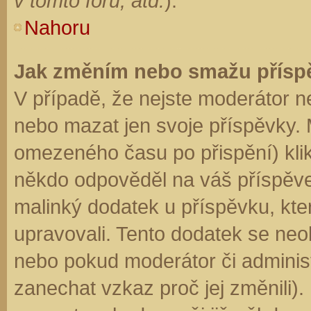
v tomto fóru, atd.
).
Nahoru
Jak změním nebo smažu přísp
V případě, že nejste moderátor n
nebo mazat jen svoje příspěvky. 
omezeného času po přispění) klik
někdo odpověděl na váš příspěve
malinký dodatek u příspěvku, kter
upravovali. Tento dodatek se neo
nebo pokud moderátor či administr
zanechat vzkaz proč jej změnili)