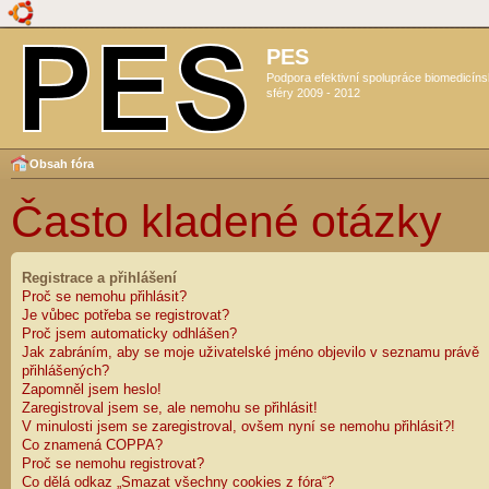
PES
Podpora efektivní spolupráce biomedicín
sféry 2009 - 2012
Obsah fóra
Často kladené otázky
Registrace a přihlášení
Proč se nemohu přihlásit?
Je vůbec potřeba se registrovat?
Proč jsem automaticky odhlášen?
Jak zabráním, aby se moje uživatelské jméno objevilo v seznamu právě
přihlášených?
Zapomněl jsem heslo!
Zaregistroval jsem se, ale nemohu se přihlásit!
V minulosti jsem se zaregistroval, ovšem nyní se nemohu přihlásit?!
Co znamená COPPA?
Proč se nemohu registrovat?
Co dělá odkaz „Smazat všechny cookies z fóra“?