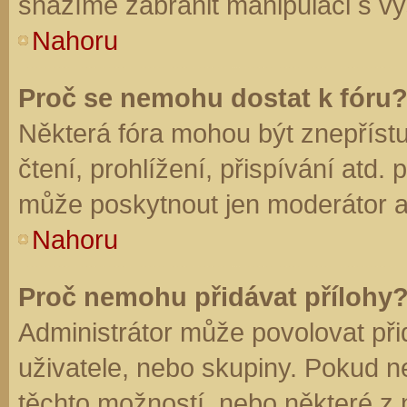
snažíme zabránit manipulaci s vý
Nahoru
Proč se nemohu dostat k fóru
Některá fóra mohou být znepříst
čtení, prohlížení, přispívání atd. 
může poskytnout jen moderátor a a
Nahoru
Proč nemohu přidávat přílohy
Administrátor může povolovat přid
uživatele, nebo skupiny. Pokud 
těchto možností, nebo některé z n