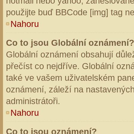
hotmail nebo yahoo, zaheslované
použijte buď BBCode [img] tag ne
Nahoru
Co to jsou Globální oznámení
Globální oznámení obsahují důleži
přečíst co nejdříve. Globální oz
také ve vašem uživatelském panelu
oznámení, záleží na nastavených
administrátoři.
Nahoru
Co to jsou oznámení?