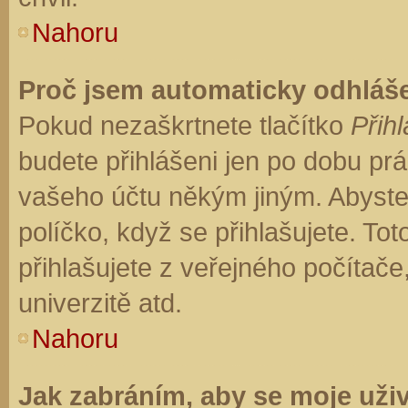
Nahoru
Proč jsem automaticky odhláš
Pokud nezaškrtnete tlačítko
Přihl
budete přihlášeni jen po dobu prá
vašeho účtu někým jiným. Abyste z
políčko, když se přihlašujete. T
přihlašujete z veřejného počítače
univerzitě atd.
Nahoru
Jak zabráním, aby se moje uži