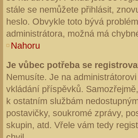
stále se nemůžete přihlásit, znov
heslo. Obvykle toto bývá problém
administrátora, možná má chybné
Nahoru
Je vůbec potřeba se registrova
Nemusíte. Je na administrátorovi f
vkládání příspěvků. Samozřejmě,
k ostatním službám nedostupným
postavičky, soukromé zprávy, posí
skupin, atd. Vřele vám tedy regis
chvil.