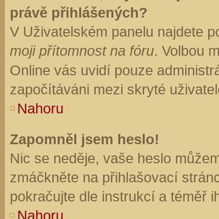
právě přihlášených?
V Uživatelském panelu najdete p
moji přítomnost na fóru
. Volbou 
Online vás uvidí pouze administrá
započítáváni mezi skryté uživatel
Nahoru
Zapomněl jsem heslo!
Nic se neděje, vaše heslo můžem
zmáčkněte na přihlašovací stránc
pokračujte dle instrukcí a téměř i
Nahoru