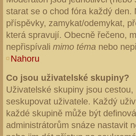
starat se o chod fóra každý den.
příspěvky, zamykat/odemykat, př
která spravují. Obecně řečeno, mo
nepřispívali
mimo téma
nebo nepři
Nahoru
Co jsou uživatelské skupiny?
Uživatelské skupiny jsou cestou,
seskupovat uživatele. Každý uživa
každé skupině může být definován
administrátorům snáze nastavit n