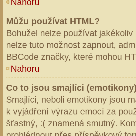
Nahoru
Můžu používat HTML?
Bohužel nelze používat jakékoliv
nelze tuto možnost zapnout, admi
BBCode značky, které mohou HT
Nahoru
Co to jsou smajlíci (emotikony
Smajlíci, neboli emotikony jsou m
k vyjádření výrazu emocí za použ
šťastný, :( znamená smutný. Kom
prohlédnout přes příspěvkový for