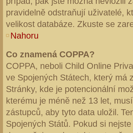
případ, pak jste možná nevložili 
pravidelně odstraňují uživatelé, k
velikost databáze. Zkuste se zare
Nahoru
Co znamená COPPA?
COPPA, neboli Child Online Priva
ve Spojených Státech, který má z
Stránky, kde je potencionální mož
kterému je méně než 13 let, mus
zástupců, aby tyto data uložil. Te
Spojených Států. Pokud si nejste jis