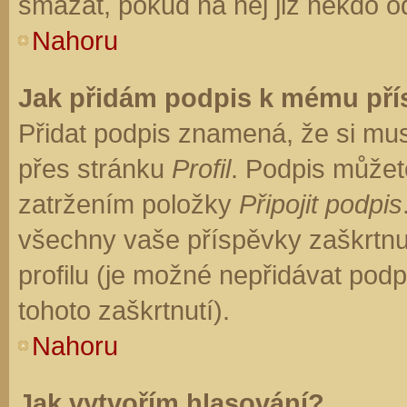
smazat, pokud na něj již někdo o
Nahoru
Jak přidám podpis k mému př
Přidat podpis znamená, že si musí
přes stránku
Profil
. Podpis můžet
zatržením položky
Připojit podpis
všechny vaše příspěvky zaškrtnu
profilu (je možné nepřidávat po
tohoto zaškrtnutí).
Nahoru
Jak vytvořím hlasování?