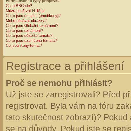
Formátování a typy příspěvků
Co je BBCode?
Můžu používat HTML?
Co to jsou smajlíci (emotikony)?
Mohu přidávat obrázky?
Co to jsou Globální oznámení?
Co to jsou oznámení?
Co to jsou důležitá témata?
Co to jsou uzamčená témata?
Co jsou ikony témat?
Registrace a přihlášení
Proč se nemohu přihlásit?
Už jste se zaregistrovali? Před p
registrovat. Byla vám na fóru za
tato skutečnost zobrazí)? Pokud a
se na důvody. Pokud jste se regist