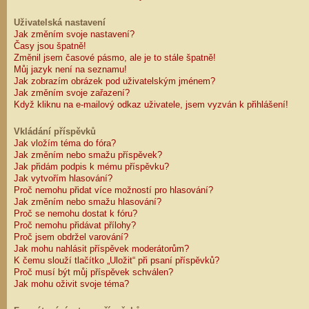
Uživatelská nastavení
Jak změním svoje nastavení?
Časy jsou špatně!
Změnil jsem časové pásmo, ale je to stále špatně!
Můj jazyk není na seznamu!
Jak zobrazím obrázek pod uživatelským jménem?
Jak změním svoje zařazení?
Když kliknu na e-mailový odkaz uživatele, jsem vyzván k přihlášení!
Vkládání příspěvků
Jak vložím téma do fóra?
Jak změním nebo smažu příspěvek?
Jak přidám podpis k mému příspěvku?
Jak vytvořím hlasování?
Proč nemohu přidat více možností pro hlasování?
Jak změním nebo smažu hlasování?
Proč se nemohu dostat k fóru?
Proč nemohu přidávat přílohy?
Proč jsem obdržel varování?
Jak mohu nahlásit příspěvek moderátorům?
K čemu slouží tlačítko „Uložit“ při psaní příspěvků?
Proč musí být můj příspěvek schválen?
Jak mohu oživit svoje téma?