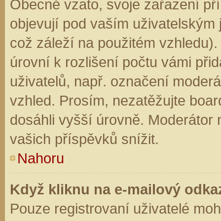
Obecně vzato, svoje zařazení př
objevují pod vaším uživatelským
což záleží na použitém vzhledu).
úrovní k rozlišení počtu vámi přid
uživatelů, např. označení moderá
vzhled. Prosím, nezatěžujte boar
dosáhli vyšší úrovně. Moderátor
vašich příspěvků snížit.
Nahoru
Když kliknu na e-mailový odkaz
Pouze registrovaní uživatelé moh