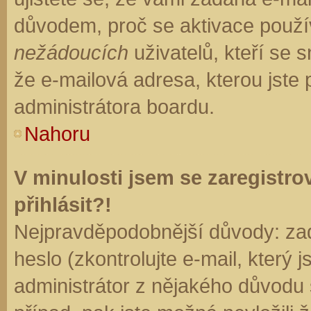
důvodem, proč se aktivace použí
nežádoucích
uživatelů, kteří se s
že e-mailová adresa, kterou jste p
administrátora boardu.
Nahoru
V minulosti jsem se zaregistr
přihlásit?!
Nejpravděpodobnější důvody: zad
heslo (zkontrolujte e-mail, který j
administrátor z nějakého důvodu 