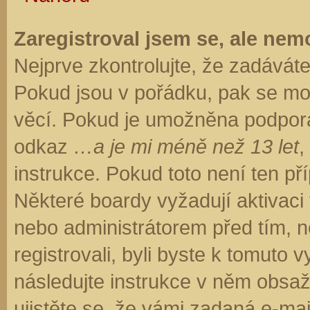
Zaregistroval jsem se, ale nemo
Nejprve zkontrolujte, že zadávát
Pokud jsou v pořádku, pak se moh
věcí. Pokud je umožněna podpora C
odkaz
…a je mi méně než 13 let
,
instrukce. Pokud toto není ten př
Některé boardy vyžadují aktivaci
nebo administrátorem před tím, ne
registrovali, byli byste k tomuto
následujte instrukce v něm obsaže
ujistěte se, že vámi zadaná e-ma