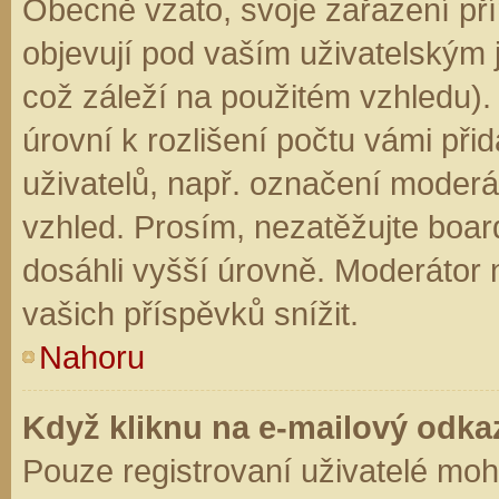
Obecně vzato, svoje zařazení př
objevují pod vaším uživatelským
což záleží na použitém vzhledu).
úrovní k rozlišení počtu vámi přid
uživatelů, např. označení moderá
vzhled. Prosím, nezatěžujte boar
dosáhli vyšší úrovně. Moderátor
vašich příspěvků snížit.
Nahoru
Když kliknu na e-mailový odkaz
Pouze registrovaní uživatelé moh