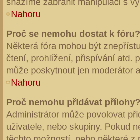
snažíme zabránit manipulaci s vý
Nahoru
Proč se nemohu dostat k fóru
Některá fóra mohou být znepříst
čtení, prohlížení, přispívání atd. 
může poskytnout jen moderátor a a
Nahoru
Proč nemohu přidávat přílohy
Administrátor může povolovat přid
uživatele, nebo skupiny. Pokud 
těchto možností, nebo některé z n