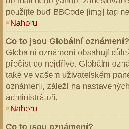
hotmail nebo yahoo, zaheslované
použijte buď BBCode [img] tag ne
Nahoru
Co to jsou Globální oznámení
Globální oznámení obsahují důleži
přečíst co nejdříve. Globální oz
také ve vašem uživatelském panelu
oznámení, záleží na nastavených
administrátoři.
Nahoru
Co to jsou oznámení?