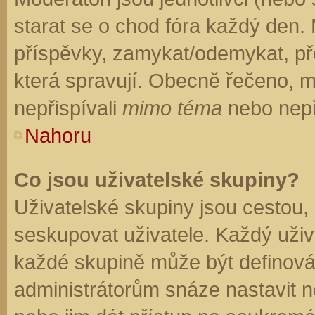
starat se o chod fóra každý den.
příspěvky, zamykat/odemykat, př
která spravují. Obecně řečeno, mo
nepřispívali
mimo téma
nebo nepři
Nahoru
Co jsou uživatelské skupiny?
Uživatelské skupiny jsou cestou,
seskupovat uživatele. Každý uživa
každé skupině může být definován
administrátorům snáze nastavit n