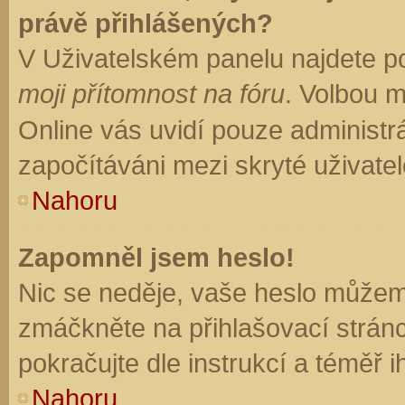
právě přihlášených?
V Uživatelském panelu najdete p
moji přítomnost na fóru
. Volbou 
Online vás uvidí pouze administrá
započítáváni mezi skryté uživatel
Nahoru
Zapomněl jsem heslo!
Nic se neděje, vaše heslo můžem
zmáčkněte na přihlašovací stránc
pokračujte dle instrukcí a téměř i
Nahoru