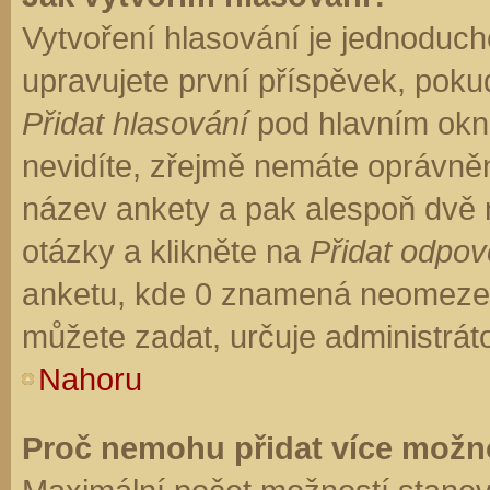
Vytvoření hlasování je jednoduch
upravujete první příspěvek, pokud
Přidat hlasování
pod hlavním okn
nevidíte, zřejmě nemáte oprávněn
název ankety a pak alespoň dvě
otázky a klikněte na
Přidat odpo
anketu, kde 0 znamená neomezen
můžete zadat, určuje administrát
Nahoru
Proč nemohu přidat více možno