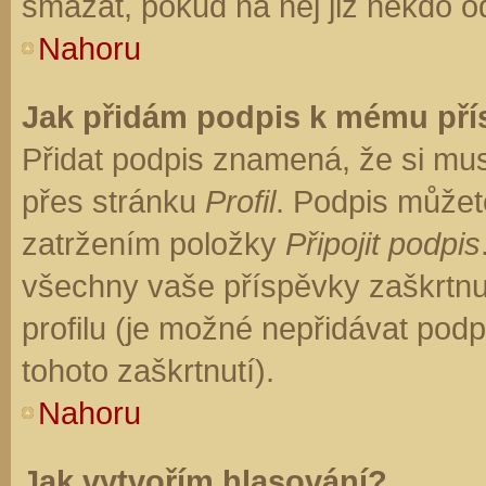
smazat, pokud na něj již někdo o
Nahoru
Jak přidám podpis k mému př
Přidat podpis znamená, že si musí
přes stránku
Profil
. Podpis můžet
zatržením položky
Připojit podpis
všechny vaše příspěvky zaškrtnu
profilu (je možné nepřidávat po
tohoto zaškrtnutí).
Nahoru
Jak vytvořím hlasování?