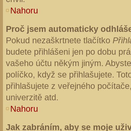
Nahoru
Proč jsem automaticky odhláš
Pokud nezaškrtnete tlačítko
Přihl
budete přihlášeni jen po dobu prá
vašeho účtu někým jiným. Abyste z
políčko, když se přihlašujete. T
přihlašujete z veřejného počítače
univerzitě atd.
Nahoru
Jak zabráním, aby se moje uži