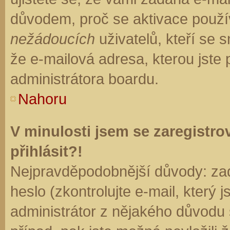
důvodem, proč se aktivace použí
nežádoucích
uživatelů, kteří se s
že e-mailová adresa, kterou jste p
administrátora boardu.
Nahoru
V minulosti jsem se zaregistr
přihlásit?!
Nejpravděpodobnější důvody: zad
heslo (zkontrolujte e-mail, který j
administrátor z nějakého důvodu 