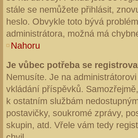
stále se nemůžete přihlásit, znov
heslo. Obvykle toto bývá problém
administrátora, možná má chybné
Nahoru
Je vůbec potřeba se registrova
Nemusíte. Je na administrátorovi f
vkládání příspěvků. Samozřejmě,
k ostatním službám nedostupným
postavičky, soukromé zprávy, posí
skupin, atd. Vřele vám tedy regis
chvil.