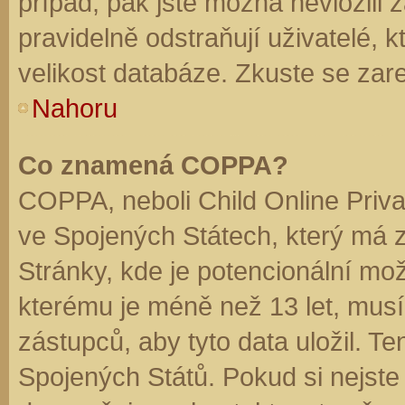
případ, pak jste možná nevložili 
pravidelně odstraňují uživatelé, k
velikost databáze. Zkuste se zare
Nahoru
Co znamená COPPA?
COPPA, neboli Child Online Priva
ve Spojených Státech, který má z
Stránky, kde je potencionální mož
kterému je méně než 13 let, mus
zástupců, aby tyto data uložil. Te
Spojených Států. Pokud si nejste jis