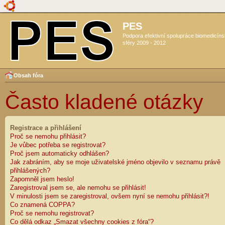
PES
Podpora efektivní spolupráce biomedicín
sféry 2009 - 2012
Obsah fóra
Často kladené otázky
Registrace a přihlášení
Proč se nemohu přihlásit?
Je vůbec potřeba se registrovat?
Proč jsem automaticky odhlášen?
Jak zabráním, aby se moje uživatelské jméno objevilo v seznamu právě
přihlášených?
Zapomněl jsem heslo!
Zaregistroval jsem se, ale nemohu se přihlásit!
V minulosti jsem se zaregistroval, ovšem nyní se nemohu přihlásit?!
Co znamená COPPA?
Proč se nemohu registrovat?
Co dělá odkaz „Smazat všechny cookies z fóra“?