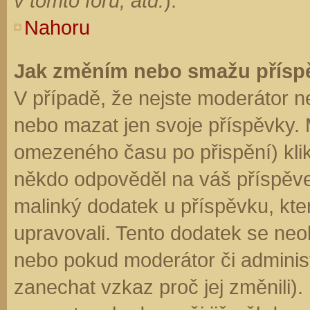
v tomto fóru, atd.
).
Nahoru
Jak změním nebo smažu přísp
V případě, že nejste moderátor n
nebo mazat jen svoje příspěvky. 
omezeného času po přispění) klik
někdo odpověděl na váš příspěve
malinký dodatek u příspěvku, kter
upravovali. Tento dodatek se neo
nebo pokud moderátor či administr
zanechat vzkaz proč jej změnili)