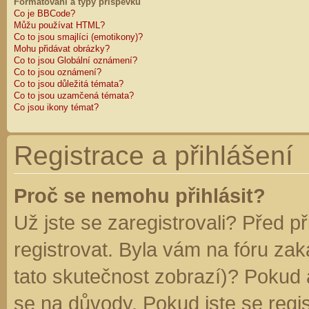
Formátování a typy příspěvků
Co je BBCode?
Můžu používat HTML?
Co to jsou smajlíci (emotikony)?
Mohu přidávat obrázky?
Co to jsou Globální oznámení?
Co to jsou oznámení?
Co to jsou důležitá témata?
Co to jsou uzamčená témata?
Co jsou ikony témat?
Registrace a přihlášení
Proč se nemohu přihlásit?
Už jste se zaregistrovali? Před p
registrovat. Byla vám na fóru za
tato skutečnost zobrazí)? Pokud a
se na důvody. Pokud jste se regist