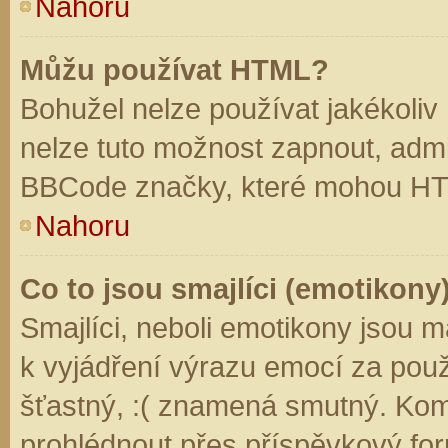
Nahoru
Můžu používat HTML?
Bohužel nelze používat jakékoliv
nelze tuto možnost zapnout, admi
BBCode značky, které mohou HT
Nahoru
Co to jsou smajlíci (emotikony
Smajlíci, neboli emotikony jsou m
k vyjádření výrazu emocí za použ
šťastný, :( znamená smutný. Kom
prohlédnout přes příspěvkový for