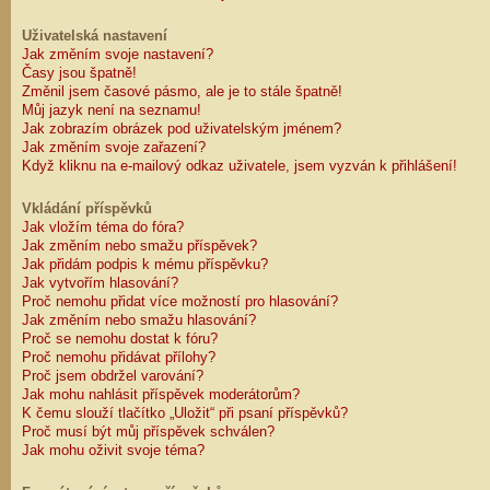
Uživatelská nastavení
Jak změním svoje nastavení?
Časy jsou špatně!
Změnil jsem časové pásmo, ale je to stále špatně!
Můj jazyk není na seznamu!
Jak zobrazím obrázek pod uživatelským jménem?
Jak změním svoje zařazení?
Když kliknu na e-mailový odkaz uživatele, jsem vyzván k přihlášení!
Vkládání příspěvků
Jak vložím téma do fóra?
Jak změním nebo smažu příspěvek?
Jak přidám podpis k mému příspěvku?
Jak vytvořím hlasování?
Proč nemohu přidat více možností pro hlasování?
Jak změním nebo smažu hlasování?
Proč se nemohu dostat k fóru?
Proč nemohu přidávat přílohy?
Proč jsem obdržel varování?
Jak mohu nahlásit příspěvek moderátorům?
K čemu slouží tlačítko „Uložit“ při psaní příspěvků?
Proč musí být můj příspěvek schválen?
Jak mohu oživit svoje téma?