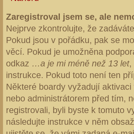
Zaregistroval jsem se, ale nemo
Nejprve zkontrolujte, že zadávát
Pokud jsou v pořádku, pak se moh
věcí. Pokud je umožněna podpora C
odkaz
…a je mi méně než 13 let
,
instrukce. Pokud toto není ten př
Některé boardy vyžadují aktivaci
nebo administrátorem před tím, ne
registrovali, byli byste k tomuto
následujte instrukce v něm obsaže
ujistěte se, že vámi zadaná e-ma