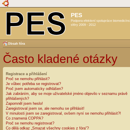
PES
Podpora efektivní spolupráce biomedicín
sféry 2009 - 2012
Obsah fóra
Často kladené otázky
Registrace a přihlášení
Proč se nemohu přihlásit?
Je vůbec potřeba se registrovat?
Proč jsem automaticky odhlášen?
Jak zabráním, aby se moje uživatelské jméno objevilo v seznamu právě
přihlášených?
Zapomněl jsem heslo!
Zaregistroval jsem se, ale nemohu se přihlásit!
V minulosti jsem se zaregistroval, ovšem nyní se nemohu přihlásit?!
Co znamená COPPA?
Proč se nemohu registrovat?
Co dělá odkaz „Smazat všechny cookies z fóra“?