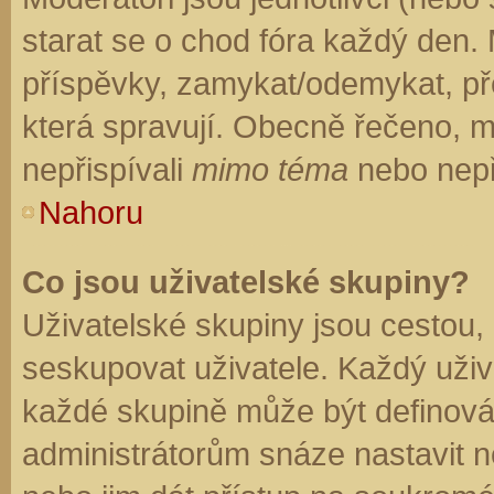
starat se o chod fóra každý den.
příspěvky, zamykat/odemykat, př
která spravují. Obecně řečeno, mo
nepřispívali
mimo téma
nebo nepři
Nahoru
Co jsou uživatelské skupiny?
Uživatelské skupiny jsou cestou,
seskupovat uživatele. Každý uživa
každé skupině může být definován
administrátorům snáze nastavit n