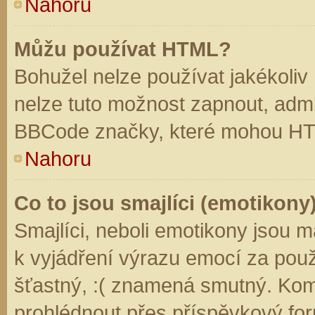
Nahoru
Můžu používat HTML?
Bohužel nelze používat jakékoliv
nelze tuto možnost zapnout, admi
BBCode značky, které mohou HT
Nahoru
Co to jsou smajlíci (emotikony
Smajlíci, neboli emotikony jsou m
k vyjádření výrazu emocí za použ
šťastný, :( znamená smutný. Kom
prohlédnout přes příspěvkový for