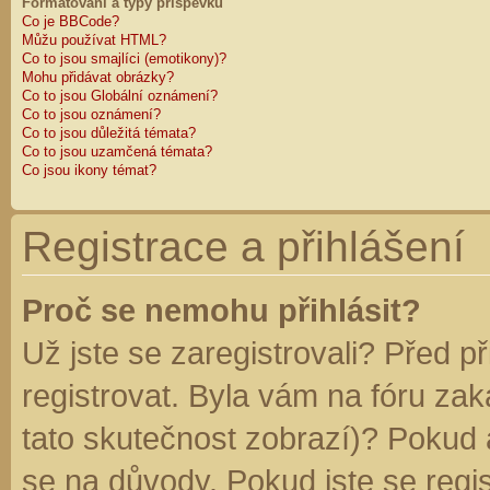
Formátování a typy příspěvků
Co je BBCode?
Můžu používat HTML?
Co to jsou smajlíci (emotikony)?
Mohu přidávat obrázky?
Co to jsou Globální oznámení?
Co to jsou oznámení?
Co to jsou důležitá témata?
Co to jsou uzamčená témata?
Co jsou ikony témat?
Registrace a přihlášení
Proč se nemohu přihlásit?
Už jste se zaregistrovali? Před p
registrovat. Byla vám na fóru za
tato skutečnost zobrazí)? Pokud a
se na důvody. Pokud jste se regist