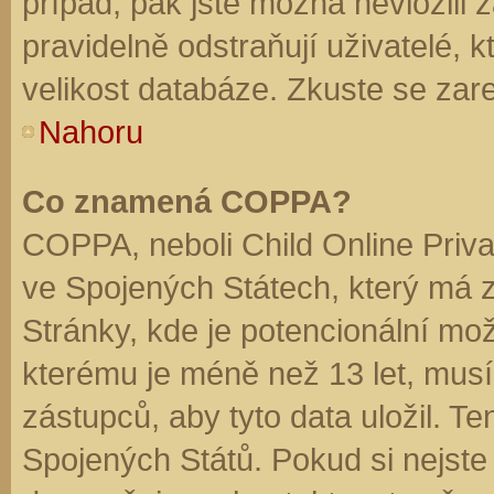
případ, pak jste možná nevložili 
pravidelně odstraňují uživatelé, k
velikost databáze. Zkuste se zare
Nahoru
Co znamená COPPA?
COPPA, neboli Child Online Priva
ve Spojených Státech, který má z
Stránky, kde je potencionální mož
kterému je méně než 13 let, mus
zástupců, aby tyto data uložil. Te
Spojených Států. Pokud si nejste jis