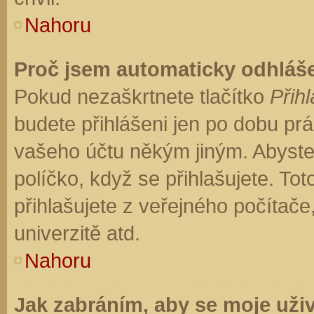
Nahoru
Proč jsem automaticky odhláš
Pokud nezaškrtnete tlačítko
Přihl
budete přihlášeni jen po dobu prá
vašeho účtu někým jiným. Abyste z
políčko, když se přihlašujete. T
přihlašujete z veřejného počítače
univerzitě atd.
Nahoru
Jak zabráním, aby se moje uži