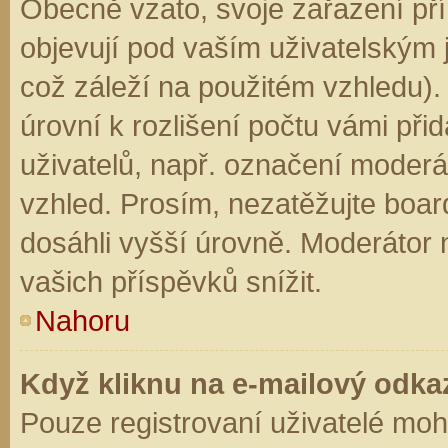
Obecně vzato, svoje zařazení př
objevují pod vaším uživatelským
což záleží na použitém vzhledu).
úrovní k rozlišení počtu vámi přid
uživatelů, např. označení moderá
vzhled. Prosím, nezatěžujte boar
dosáhli vyšší úrovně. Moderátor
vašich příspěvků snížit.
Nahoru
Když kliknu na e-mailový odkaz
Pouze registrovaní uživatelé moh