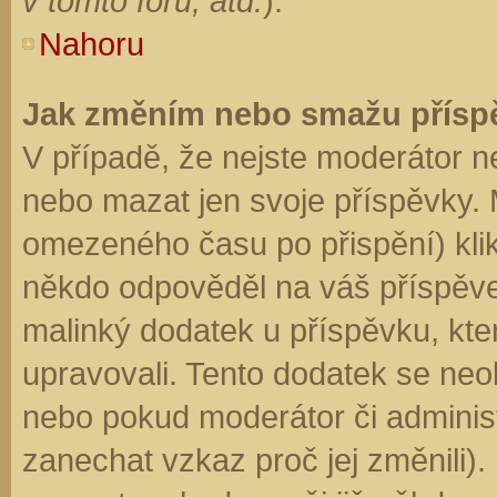
v tomto fóru, atd.
).
Nahoru
Jak změním nebo smažu přísp
V případě, že nejste moderátor n
nebo mazat jen svoje příspěvky. 
omezeného času po přispění) klik
někdo odpověděl na váš příspěve
malinký dodatek u příspěvku, kter
upravovali. Tento dodatek se neo
nebo pokud moderátor či administr
zanechat vzkaz proč jej změnili)