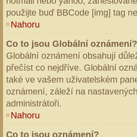
hotmail nebo yahoo, zaheslované
použijte buď BBCode [img] tag ne
Nahoru
Co to jsou Globální oznámení
Globální oznámení obsahují důleži
přečíst co nejdříve. Globální oz
také ve vašem uživatelském panelu
oznámení, záleží na nastavených
administrátoři.
Nahoru
Co to jsou oznámení?