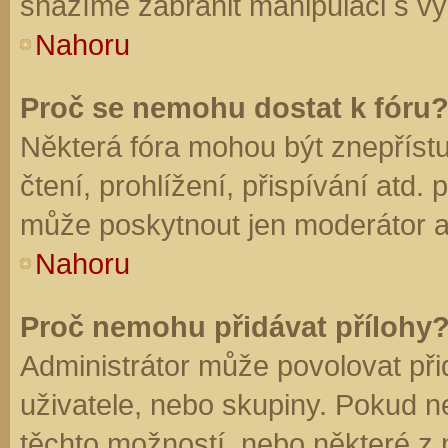
snažíme zabránit manipulaci s vý
Nahoru
Proč se nemohu dostat k fóru
Některá fóra mohou být znepříst
čtení, prohlížení, přispívání atd. 
může poskytnout jen moderátor a a
Nahoru
Proč nemohu přidávat přílohy
Administrátor může povolovat přid
uživatele, nebo skupiny. Pokud 
těchto možností, nebo některé z n