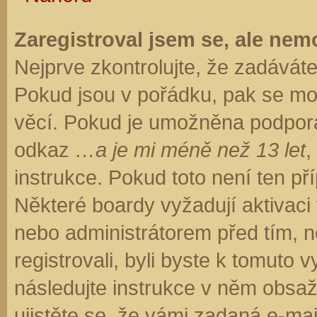
Zaregistroval jsem se, ale nemo
Nejprve zkontrolujte, že zadávát
Pokud jsou v pořádku, pak se moh
věcí. Pokud je umožněna podpora C
odkaz
…a je mi méně než 13 let
,
instrukce. Pokud toto není ten př
Některé boardy vyžadují aktivaci
nebo administrátorem před tím, ne
registrovali, byli byste k tomuto
následujte instrukce v něm obsaže
ujistěte se, že vámi zadaná e-ma