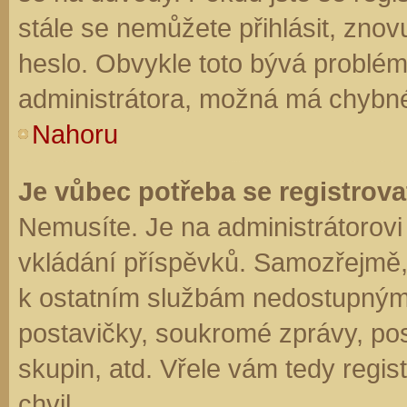
stále se nemůžete přihlásit, znov
heslo. Obvykle toto bývá problém
administrátora, možná má chybné
Nahoru
Je vůbec potřeba se registrova
Nemusíte. Je na administrátorovi f
vkládání příspěvků. Samozřejmě,
k ostatním službám nedostupným
postavičky, soukromé zprávy, posí
skupin, atd. Vřele vám tedy regis
chvil.