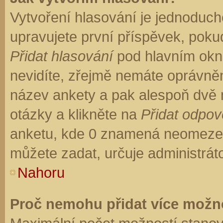
Vytvoření hlasování je jednoduch
upravujete první příspěvek, pokud
Přidat hlasování
pod hlavním okn
nevidíte, zřejmě nemáte oprávněn
název ankety a pak alespoň dvě
otázky a klikněte na
Přidat odpo
anketu, kde 0 znamená neomezen
můžete zadat, určuje administrát
Nahoru
Proč nemohu přidat více možno