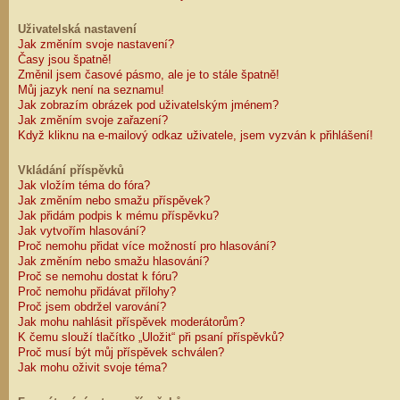
Uživatelská nastavení
Jak změním svoje nastavení?
Časy jsou špatně!
Změnil jsem časové pásmo, ale je to stále špatně!
Můj jazyk není na seznamu!
Jak zobrazím obrázek pod uživatelským jménem?
Jak změním svoje zařazení?
Když kliknu na e-mailový odkaz uživatele, jsem vyzván k přihlášení!
Vkládání příspěvků
Jak vložím téma do fóra?
Jak změním nebo smažu příspěvek?
Jak přidám podpis k mému příspěvku?
Jak vytvořím hlasování?
Proč nemohu přidat více možností pro hlasování?
Jak změním nebo smažu hlasování?
Proč se nemohu dostat k fóru?
Proč nemohu přidávat přílohy?
Proč jsem obdržel varování?
Jak mohu nahlásit příspěvek moderátorům?
K čemu slouží tlačítko „Uložit“ při psaní příspěvků?
Proč musí být můj příspěvek schválen?
Jak mohu oživit svoje téma?