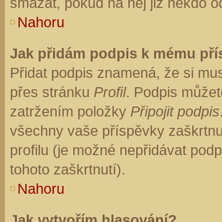
smazat, pokud na něj již někdo o
Nahoru
Jak přidám podpis k mému př
Přidat podpis znamená, že si musí
přes stránku
Profil
. Podpis můžet
zatržením položky
Připojit podpis
všechny vaše příspěvky zaškrtnu
profilu (je možné nepřidávat po
tohoto zaškrtnutí).
Nahoru
Jak vytvořím hlasování?