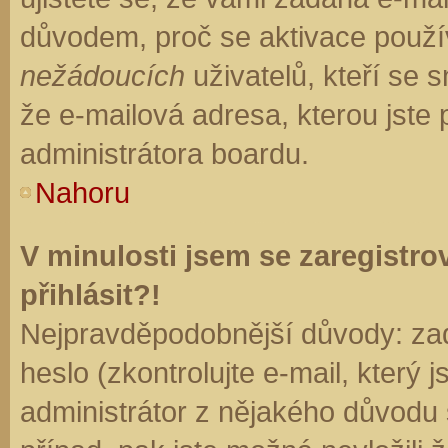
důvodem, proč se aktivace použí
nežádoucích
uživatelů, kteří se s
že e-mailová adresa, kterou jste p
administrátora boardu.
Nahoru
V minulosti jsem se zaregistr
přihlásit?!
Nejpravděpodobnější důvody: zad
heslo (zkontrolujte e-mail, který j
administrátor z nějakého důvodu 