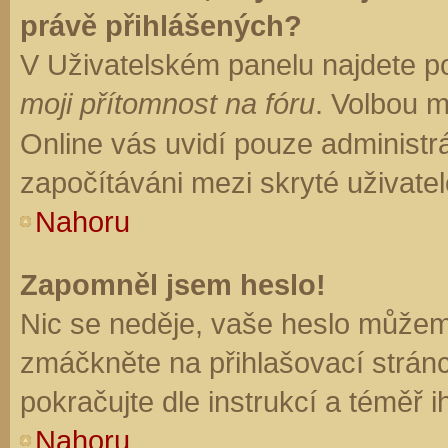
právě přihlášených?
V Uživatelském panelu najdete p
moji přítomnost na fóru
. Volbou 
Online vás uvidí pouze administrá
započítáváni mezi skryté uživatel
Nahoru
Zapomněl jsem heslo!
Nic se neděje, vaše heslo můžem
zmáčkněte na přihlašovací stránc
pokračujte dle instrukcí a téměř i
Nahoru