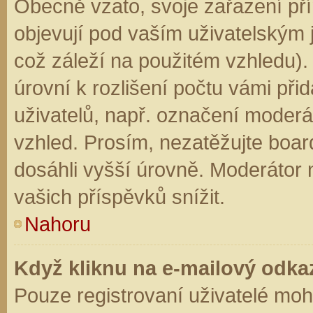
Obecně vzato, svoje zařazení př
objevují pod vaším uživatelským
což záleží na použitém vzhledu).
úrovní k rozlišení počtu vámi přid
uživatelů, např. označení moderá
vzhled. Prosím, nezatěžujte boar
dosáhli vyšší úrovně. Moderátor
vašich příspěvků snížit.
Nahoru
Když kliknu na e-mailový odkaz
Pouze registrovaní uživatelé moh