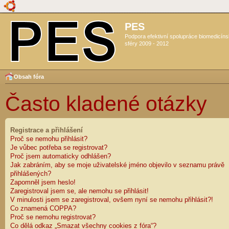
PES
Podpora efektivní spolupráce biomedicín
sféry 2009 - 2012
Obsah fóra
Často kladené otázky
Registrace a přihlášení
Proč se nemohu přihlásit?
Je vůbec potřeba se registrovat?
Proč jsem automaticky odhlášen?
Jak zabráním, aby se moje uživatelské jméno objevilo v seznamu právě
přihlášených?
Zapomněl jsem heslo!
Zaregistroval jsem se, ale nemohu se přihlásit!
V minulosti jsem se zaregistroval, ovšem nyní se nemohu přihlásit?!
Co znamená COPPA?
Proč se nemohu registrovat?
Co dělá odkaz „Smazat všechny cookies z fóra“?