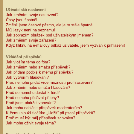
Uživatelská nastavení
Jak změním svoje nastavení?
Časy jsou špatně!
Změnil jsem časové pásmo, ale je to stále špatně!
Můj jazyk není na seznamu!
Jak zobrazím obrázek pod uživatelským jménem?
Jak změním svoje zařazení?
Když kliknu na e-mailový odkaz uživatele, jsem vyzván k přihlášení!
Vkládání příspěvků
Jak vložím téma do fóra?
Jak změním nebo smažu příspěvek?
Jak přidám podpis k mému příspěvku?
Jak vytvořím hlasování?
Proč nemohu přidat více možností pro hlasování?
Jak změním nebo smažu hlasování?
Proč se nemohu dostat k fóru?
Proč nemohu přidávat přílohy?
Proč jsem obdržel varování?
Jak mohu nahlásit příspěvek moderátorům?
K čemu slouží tlačítko „Uložit“ při psaní příspěvků?
Proč musí být můj příspěvek schválen?
Jak mohu oživit svoje téma?