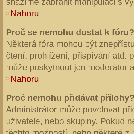
snažíme zabránit manipulaci s vý
Nahoru
Proč se nemohu dostat k fóru
Některá fóra mohou být znepříst
čtení, prohlížení, přispívání atd. 
může poskytnout jen moderátor a a
Nahoru
Proč nemohu přidávat přílohy
Administrátor může povolovat přid
uživatele, nebo skupiny. Pokud 
těchto možností, nebo některé z n