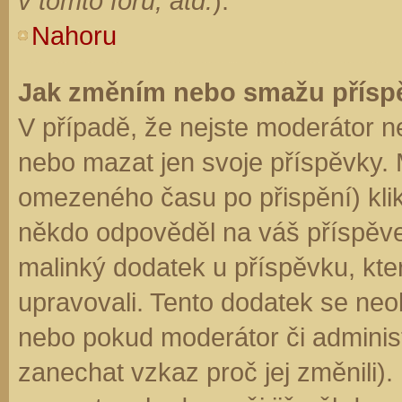
v tomto fóru, atd.
).
Nahoru
Jak změním nebo smažu přísp
V případě, že nejste moderátor n
nebo mazat jen svoje příspěvky. 
omezeného času po přispění) klik
někdo odpověděl na váš příspěve
malinký dodatek u příspěvku, kter
upravovali. Tento dodatek se neo
nebo pokud moderátor či administr
zanechat vzkaz proč jej změnili)