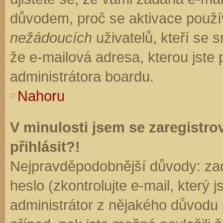
důvodem, proč se aktivace použí
nežádoucích
uživatelů, kteří se s
že e-mailová adresa, kterou jste p
administrátora boardu.
Nahoru
V minulosti jsem se zaregistr
přihlásit?!
Nejpravděpodobnější důvody: zad
heslo (zkontrolujte e-mail, který j
administrátor z nějakého důvodu 