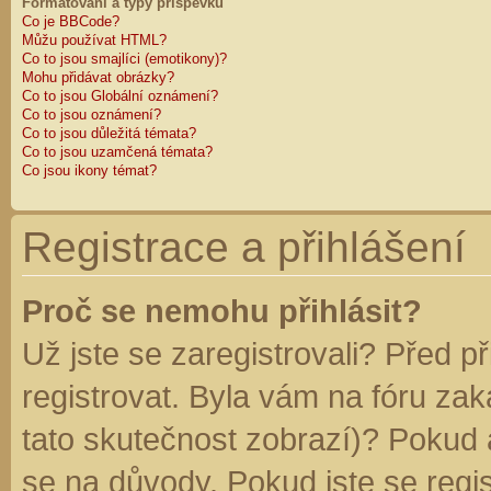
Formátování a typy příspěvků
Co je BBCode?
Můžu používat HTML?
Co to jsou smajlíci (emotikony)?
Mohu přidávat obrázky?
Co to jsou Globální oznámení?
Co to jsou oznámení?
Co to jsou důležitá témata?
Co to jsou uzamčená témata?
Co jsou ikony témat?
Registrace a přihlášení
Proč se nemohu přihlásit?
Už jste se zaregistrovali? Před p
registrovat. Byla vám na fóru za
tato skutečnost zobrazí)? Pokud a
se na důvody. Pokud jste se regist