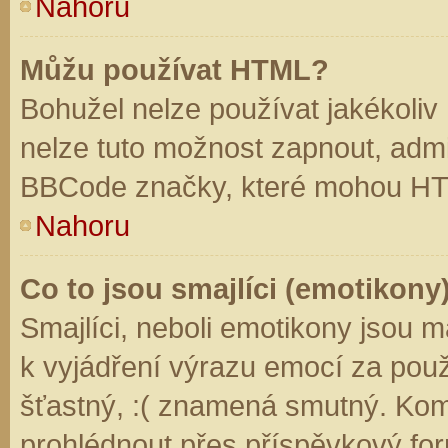
Nahoru
Můžu používat HTML?
Bohužel nelze používat jakékoliv
nelze tuto možnost zapnout, admi
BBCode značky, které mohou HT
Nahoru
Co to jsou smajlíci (emotikony
Smajlíci, neboli emotikony jsou m
k vyjádření výrazu emocí za použ
šťastný, :( znamená smutný. Kom
prohlédnout přes příspěvkový for