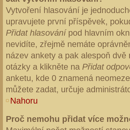
Vytvoření hlasování je jednoduch
upravujete první příspěvek, pokud
Přidat hlasování
pod hlavním okn
nevidíte, zřejmě nemáte oprávněn
název ankety a pak alespoň dvě
otázky a klikněte na
Přidat odpo
anketu, kde 0 znamená neomezen
můžete zadat, určuje administrát
Nahoru
Proč nemohu přidat více možno