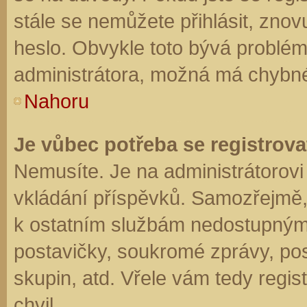
stále se nemůžete přihlásit, znov
heslo. Obvykle toto bývá problém
administrátora, možná má chybné
Nahoru
Je vůbec potřeba se registrova
Nemusíte. Je na administrátorovi f
vkládání příspěvků. Samozřejmě,
k ostatním službám nedostupným
postavičky, soukromé zprávy, posí
skupin, atd. Vřele vám tedy regis
chvil.