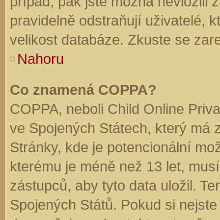
případ, pak jste možná nevložili 
pravidelně odstraňují uživatelé, k
velikost databáze. Zkuste se zare
Nahoru
Co znamená COPPA?
COPPA, neboli Child Online Priva
ve Spojených Státech, který má z
Stránky, kde je potencionální mož
kterému je méně než 13 let, mus
zástupců, aby tyto data uložil. Te
Spojených Států. Pokud si nejste jis