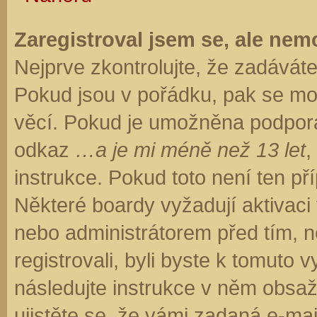
Zaregistroval jsem se, ale nemo
Nejprve zkontrolujte, že zadávát
Pokud jsou v pořádku, pak se moh
věcí. Pokud je umožněna podpora C
odkaz
…a je mi méně než 13 let
,
instrukce. Pokud toto není ten př
Některé boardy vyžadují aktivaci
nebo administrátorem před tím, ne
registrovali, byli byste k tomuto
následujte instrukce v něm obsaže
ujistěte se, že vámi zadaná e-ma