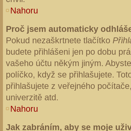
Nahoru
Proč jsem automaticky odhláš
Pokud nezaškrtnete tlačítko
Přihl
budete přihlášeni jen po dobu prá
vašeho účtu někým jiným. Abyste z
políčko, když se přihlašujete. T
přihlašujete z veřejného počítače
univerzitě atd.
Nahoru
Jak zabráním, aby se moje uži