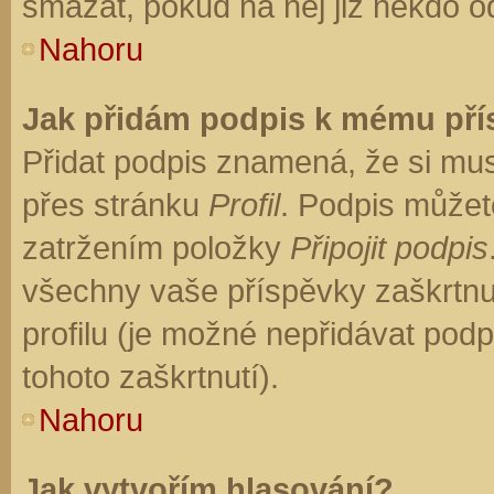
smazat, pokud na něj již někdo o
Nahoru
Jak přidám podpis k mému př
Přidat podpis znamená, že si musí
přes stránku
Profil
. Podpis můžet
zatržením položky
Připojit podpis
všechny vaše příspěvky zaškrtnu
profilu (je možné nepřidávat po
tohoto zaškrtnutí).
Nahoru
Jak vytvořím hlasování?