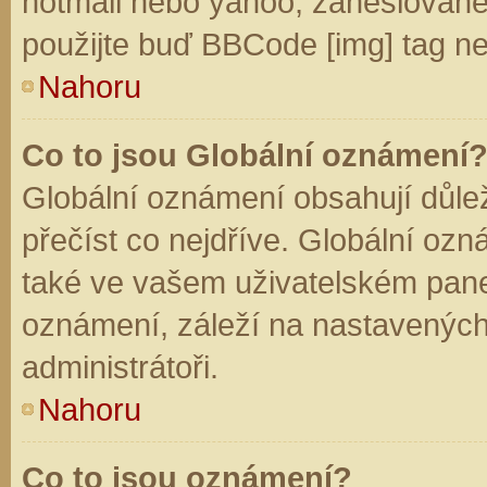
hotmail nebo yahoo, zaheslované
použijte buď BBCode [img] tag ne
Nahoru
Co to jsou Globální oznámení
Globální oznámení obsahují důleži
přečíst co nejdříve. Globální oz
také ve vašem uživatelském panelu
oznámení, záleží na nastavených
administrátoři.
Nahoru
Co to jsou oznámení?