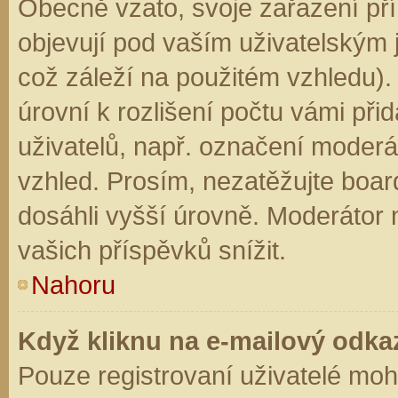
Obecně vzato, svoje zařazení př
objevují pod vaším uživatelským
což záleží na použitém vzhledu).
úrovní k rozlišení počtu vámi přid
uživatelů, např. označení moderá
vzhled. Prosím, nezatěžujte boar
dosáhli vyšší úrovně. Moderátor
vašich příspěvků snížit.
Nahoru
Když kliknu na e-mailový odkaz
Pouze registrovaní uživatelé moh