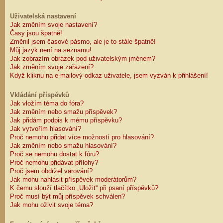
Uživatelská nastavení
Jak změním svoje nastavení?
Časy jsou špatně!
Změnil jsem časové pásmo, ale je to stále špatně!
Můj jazyk není na seznamu!
Jak zobrazím obrázek pod uživatelským jménem?
Jak změním svoje zařazení?
Když kliknu na e-mailový odkaz uživatele, jsem vyzván k přihlášení!
Vkládání příspěvků
Jak vložím téma do fóra?
Jak změním nebo smažu příspěvek?
Jak přidám podpis k mému příspěvku?
Jak vytvořím hlasování?
Proč nemohu přidat více možností pro hlasování?
Jak změním nebo smažu hlasování?
Proč se nemohu dostat k fóru?
Proč nemohu přidávat přílohy?
Proč jsem obdržel varování?
Jak mohu nahlásit příspěvek moderátorům?
K čemu slouží tlačítko „Uložit“ při psaní příspěvků?
Proč musí být můj příspěvek schválen?
Jak mohu oživit svoje téma?