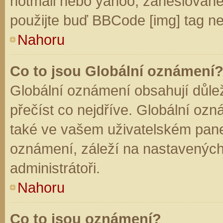
hotmail nebo yahoo, zaheslované
použijte buď BBCode [img] tag ne
Nahoru
Co to jsou Globální oznámení
Globální oznámení obsahují důleži
přečíst co nejdříve. Globální oz
také ve vašem uživatelském panelu
oznámení, záleží na nastavených
administrátoři.
Nahoru
Co to jsou oznámení?