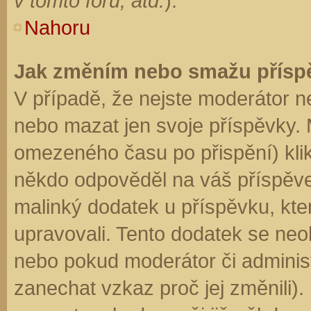
v tomto fóru, atd.
).
Nahoru
Jak změním nebo smažu přísp
V případě, že nejste moderátor n
nebo mazat jen svoje příspěvky. 
omezeného času po přispění) klik
někdo odpověděl na váš příspěve
malinký dodatek u příspěvku, kter
upravovali. Tento dodatek se neo
nebo pokud moderátor či administr
zanechat vzkaz proč jej změnili)