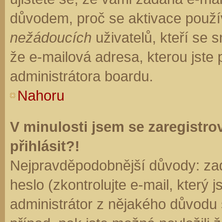
důvodem, proč se aktivace použí
nežádoucích
uživatelů, kteří se s
že e-mailová adresa, kterou jste p
administrátora boardu.
Nahoru
V minulosti jsem se zaregistr
přihlásit?!
Nejpravděpodobnější důvody: zad
heslo (zkontrolujte e-mail, který j
administrátor z nějakého důvodu 