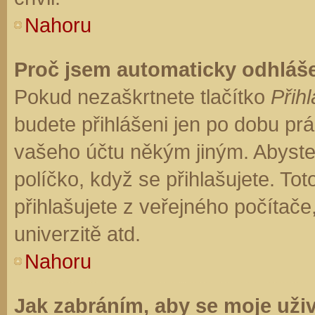
Nahoru
Proč jsem automaticky odhláš
Pokud nezaškrtnete tlačítko
Přihl
budete přihlášeni jen po dobu prá
vašeho účtu někým jiným. Abyste z
políčko, když se přihlašujete. T
přihlašujete z veřejného počítače
univerzitě atd.
Nahoru
Jak zabráním, aby se moje uži