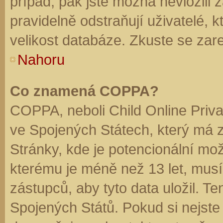
případ, pak jste možná nevložili 
pravidelně odstraňují uživatelé, k
velikost databáze. Zkuste se zare
Nahoru
Co znamená COPPA?
COPPA, neboli Child Online Priva
ve Spojených Státech, který má z
Stránky, kde je potencionální mož
kterému je méně než 13 let, mus
zástupců, aby tyto data uložil. Te
Spojených Států. Pokud si nejste jis