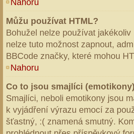
Nahoru
Můžu používat HTML?
Bohužel nelze používat jakékoliv
nelze tuto možnost zapnout, admi
BBCode značky, které mohou HT
Nahoru
Co to jsou smajlíci (emotikony
Smajlíci, neboli emotikony jsou m
k vyjádření výrazu emocí za použ
šťastný, :( znamená smutný. Kom
prohlédnout přes příspěvkový for