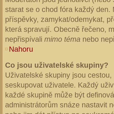
starat se o chod fóra každý den.
příspěvky, zamykat/odemykat, př
která spravují. Obecně řečeno, mo
nepřispívali
mimo téma
nebo nepři
Nahoru
Co jsou uživatelské skupiny?
Uživatelské skupiny jsou cestou,
seskupovat uživatele. Každý uživa
každé skupině může být definován
administrátorům snáze nastavit n