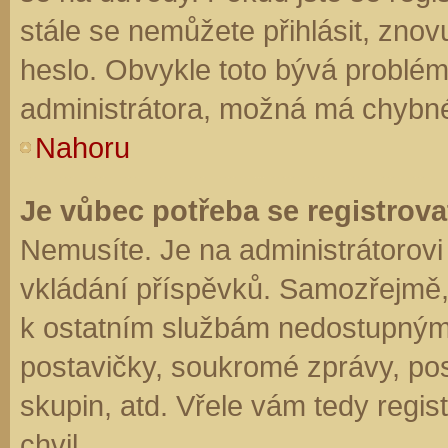
stále se nemůžete přihlásit, znov
heslo. Obvykle toto bývá problém
administrátora, možná má chybné
Nahoru
Je vůbec potřeba se registrova
Nemusíte. Je na administrátorovi f
vkládání příspěvků. Samozřejmě,
k ostatním službám nedostupným
postavičky, soukromé zprávy, posí
skupin, atd. Vřele vám tedy regis
chvil.