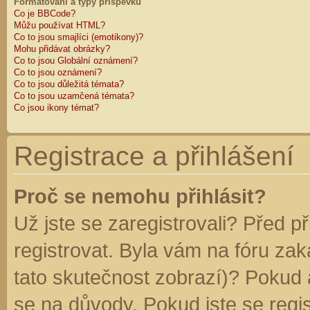
Formátování a typy příspěvků
Co je BBCode?
Můžu používat HTML?
Co to jsou smajlíci (emotikony)?
Mohu přidávat obrázky?
Co to jsou Globální oznámení?
Co to jsou oznámení?
Co to jsou důležitá témata?
Co to jsou uzamčená témata?
Co jsou ikony témat?
Registrace a přihlášení
Proč se nemohu přihlásit?
Už jste se zaregistrovali? Před p
registrovat. Byla vám na fóru za
tato skutečnost zobrazí)? Pokud a
se na důvody. Pokud jste se regist