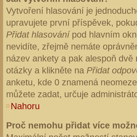
Vytvoření hlasování je jednoduch
upravujete první příspěvek, pokud
Přidat hlasování
pod hlavním okn
nevidíte, zřejmě nemáte oprávněn
název ankety a pak alespoň dvě
otázky a klikněte na
Přidat odpo
anketu, kde 0 znamená neomezen
můžete zadat, určuje administrát
Nahoru
Proč nemohu přidat více možno