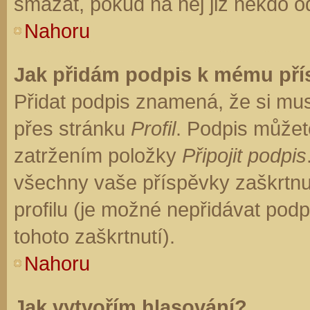
smazat, pokud na něj již někdo o
Nahoru
Jak přidám podpis k mému př
Přidat podpis znamená, že si musí
přes stránku
Profil
. Podpis můžet
zatržením položky
Připojit podpis
všechny vaše příspěvky zaškrtnu
profilu (je možné nepřidávat po
tohoto zaškrtnutí).
Nahoru
Jak vytvořím hlasování?