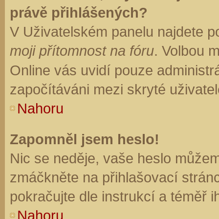
právě přihlášených?
V Uživatelském panelu najdete p
moji přítomnost na fóru
. Volbou 
Online vás uvidí pouze administrá
započítáváni mezi skryté uživatel
Nahoru
Zapomněl jsem heslo!
Nic se neděje, vaše heslo můžem
zmáčkněte na přihlašovací stránc
pokračujte dle instrukcí a téměř i
Nahoru