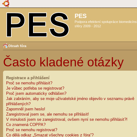
PES
Podpora efektivní spolupráce biomedicín
sféry 2009 - 2012
Obsah fóra
Často kladené otázky
Registrace a přihlášení
Proč se nemohu přihlásit?
Je vůbec potřeba se registrovat?
Proč jsem automaticky odhlášen?
Jak zabráním, aby se moje uživatelské jméno objevilo v seznamu právě
přihlášených?
Zapomněl jsem heslo!
Zaregistroval jsem se, ale nemohu se přihlásit!
V minulosti jsem se zaregistroval, ovšem nyní se nemohu přihlásit?!
Co znamená COPPA?
Proč se nemohu registrovat?
Co dělá odkaz „Smazat všechny cookies z fóra“?