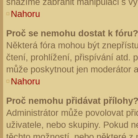
snažíme zabránit manipulaci s vý
Nahoru
Proč se nemohu dostat k fóru
Některá fóra mohou být znepříst
čtení, prohlížení, přispívání atd. 
může poskytnout jen moderátor a a
Nahoru
Proč nemohu přidávat přílohy
Administrátor může povolovat přid
uživatele, nebo skupiny. Pokud 
těchto možností, nebo některé z n