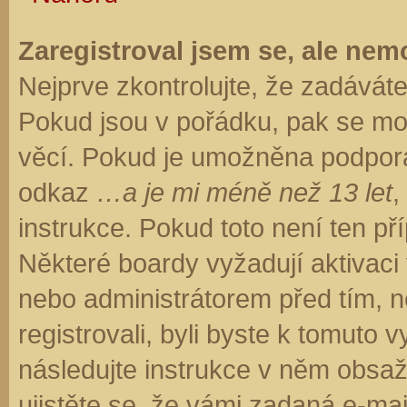
Zaregistroval jsem se, ale nemo
Nejprve zkontrolujte, že zadávát
Pokud jsou v pořádku, pak se moh
věcí. Pokud je umožněna podpora C
odkaz
…a je mi méně než 13 let
,
instrukce. Pokud toto není ten př
Některé boardy vyžadují aktivaci
nebo administrátorem před tím, ne
registrovali, byli byste k tomuto
následujte instrukce v něm obsaže
ujistěte se, že vámi zadaná e-ma