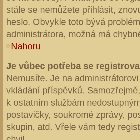
stále se nemůžete přihlásit, znov
heslo. Obvykle toto bývá problém
administrátora, možná má chybné
Nahoru
Je vůbec potřeba se registrova
Nemusíte. Je na administrátorovi f
vkládání příspěvků. Samozřejmě,
k ostatním službám nedostupným
postavičky, soukromé zprávy, posí
skupin, atd. Vřele vám tedy regis
chvil.