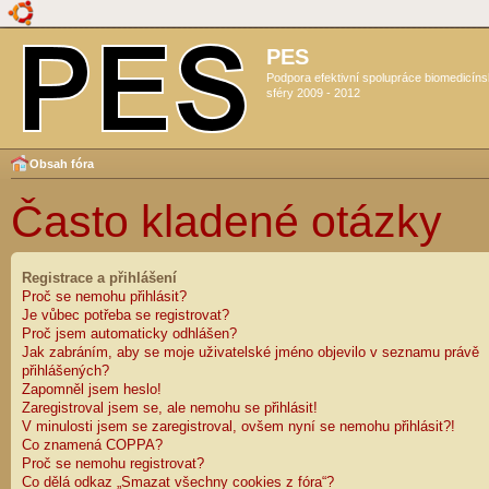
PES
Podpora efektivní spolupráce biomedicín
sféry 2009 - 2012
Obsah fóra
Často kladené otázky
Registrace a přihlášení
Proč se nemohu přihlásit?
Je vůbec potřeba se registrovat?
Proč jsem automaticky odhlášen?
Jak zabráním, aby se moje uživatelské jméno objevilo v seznamu právě
přihlášených?
Zapomněl jsem heslo!
Zaregistroval jsem se, ale nemohu se přihlásit!
V minulosti jsem se zaregistroval, ovšem nyní se nemohu přihlásit?!
Co znamená COPPA?
Proč se nemohu registrovat?
Co dělá odkaz „Smazat všechny cookies z fóra“?