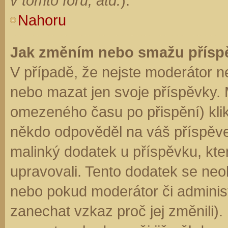
v tomto fóru, atd.
).
Nahoru
Jak změním nebo smažu přísp
V případě, že nejste moderátor n
nebo mazat jen svoje příspěvky. 
omezeného času po přispění) klik
někdo odpověděl na váš příspěve
malinký dodatek u příspěvku, kter
upravovali. Tento dodatek se neo
nebo pokud moderátor či administr
zanechat vzkaz proč jej změnili)