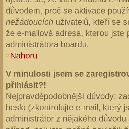
důvodem, proč se aktivace použí
nežádoucích
uživatelů, kteří se s
že e-mailová adresa, kterou jste p
administrátora boardu.
Nahoru
V minulosti jsem se zaregistr
přihlásit?!
Nejpravděpodobnější důvody: zad
heslo (zkontrolujte e-mail, který j
administrátor z nějakého důvodu 