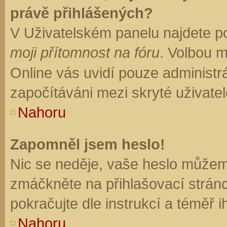
právě přihlášených?
V Uživatelském panelu najdete p
moji přítomnost na fóru
. Volbou 
Online vás uvidí pouze administrá
započítáváni mezi skryté uživatel
Nahoru
Zapomněl jsem heslo!
Nic se neděje, vaše heslo můžem
zmáčkněte na přihlašovací stránc
pokračujte dle instrukcí a téměř i
Nahoru