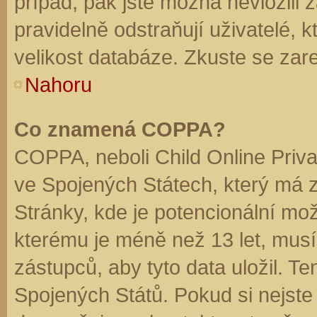
případ, pak jste možná nevložili 
pravidelně odstraňují uživatelé, k
velikost databáze. Zkuste se zare
Nahoru
Co znamená COPPA?
COPPA, neboli Child Online Priva
ve Spojených Státech, který má z
Stránky, kde je potencionální mož
kterému je méně než 13 let, mus
zástupců, aby tyto data uložil. Te
Spojených Států. Pokud si nejste jis