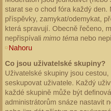
starat se o chod fóra každý den.
příspěvky, zamykat/odemykat, př
která spravují. Obecně řečeno, mo
nepřispívali
mimo téma
nebo nepři
Nahoru
Co jsou uživatelské skupiny?
Uživatelské skupiny jsou cestou,
seskupovat uživatele. Každý uživa
každé skupině může být definován
administrátorům snáze nastavit n