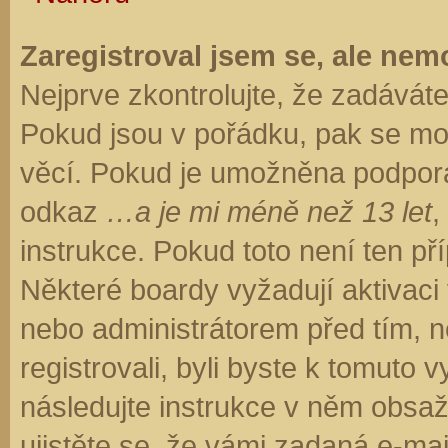
Zaregistroval jsem se, ale nemo
Nejprve zkontrolujte, že zadávát
Pokud jsou v pořádku, pak se moh
věcí. Pokud je umožněna podpora C
odkaz
…a je mi méně než 13 let
,
instrukce. Pokud toto není ten př
Některé boardy vyžadují aktivaci
nebo administrátorem před tím, ne
registrovali, byli byste k tomuto
následujte instrukce v něm obsaže
ujistěte se, že vámi zadaná e-ma