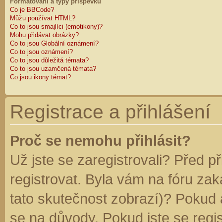
Formátování a typy příspěvků
Co je BBCode?
Můžu používat HTML?
Co to jsou smajlíci (emotikony)?
Mohu přidávat obrázky?
Co to jsou Globální oznámení?
Co to jsou oznámení?
Co to jsou důležitá témata?
Co to jsou uzamčená témata?
Co jsou ikony témat?
Registrace a přihlášení
Proč se nemohu přihlásit?
Už jste se zaregistrovali? Před p
registrovat. Byla vám na fóru za
tato skutečnost zobrazí)? Pokud a
se na důvody. Pokud jste se regist