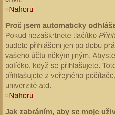
Nahoru
Proč jsem automaticky odhláš
Pokud nezaškrtnete tlačítko
Přihl
budete přihlášeni jen po dobu prá
vašeho účtu někým jiným. Abyste z
políčko, když se přihlašujete. T
přihlašujete z veřejného počítače
univerzitě atd.
Nahoru
Jak zabráním, aby se moje uži