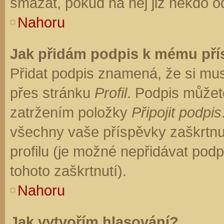
smazat, pokud na něj již někdo o
Nahoru
Jak přidám podpis k mému př
Přidat podpis znamená, že si musí
přes stránku
Profil
. Podpis můžet
zatržením položky
Připojit podpis
všechny vaše příspěvky zaškrtnu
profilu (je možné nepřidávat po
tohoto zaškrtnutí).
Nahoru
Jak vytvořím hlasování?