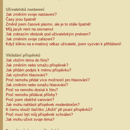
Uživatelská nastavení
Jak změním svoje nastavení?
Časy jsou špatně!
Změnil jsem časové pásmo, ale je to stále špatně!
Můj jazyk není na seznamu!
Jak zobrazím obrázek pod uživatelským jménem?
Jak změním svoje zařazení?
Když kliknu na e-mailový odkaz uživatele, jsem vyzván k přihlášení!
Vkládání příspěvků
Jak vložím téma do fóra?
Jak změním nebo smažu příspěvek?
Jak přidám podpis k mému příspěvku?
Jak vytvořím hlasování?
Proč nemohu přidat více možností pro hlasování?
Jak změním nebo smažu hlasování?
Proč se nemohu dostat k fóru?
Proč nemohu přidávat přílohy?
Proč jsem obdržel varování?
Jak mohu nahlásit příspěvek moderátorům?
K čemu slouží tlačítko „Uložit“ při psaní příspěvků?
Proč musí být můj příspěvek schválen?
Jak mohu oživit svoje téma?