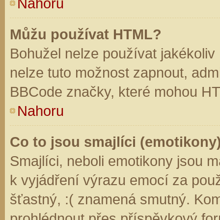
Nahoru
Můžu používat HTML?
Bohužel nelze používat jakékoliv
nelze tuto možnost zapnout, admi
BBCode značky, které mohou HT
Nahoru
Co to jsou smajlíci (emotikony
Smajlíci, neboli emotikony jsou m
k vyjádření výrazu emocí za použ
šťastný, :( znamená smutný. Kom
prohlédnout přes příspěvkový for