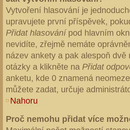
Vytvoření hlasování je jednoduch
upravujete první příspěvek, pokud
Přidat hlasování
pod hlavním okn
nevidíte, zřejmě nemáte oprávněn
název ankety a pak alespoň dvě
otázky a klikněte na
Přidat odpo
anketu, kde 0 znamená neomezen
můžete zadat, určuje administrát
Nahoru
Proč nemohu přidat více možno