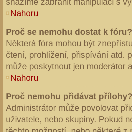
snažíme zabránit manipulaci s vý
Nahoru
Proč se nemohu dostat k fóru
Některá fóra mohou být znepříst
čtení, prohlížení, přispívání atd. 
může poskytnout jen moderátor a a
Nahoru
Proč nemohu přidávat přílohy
Administrátor může povolovat přid
uživatele, nebo skupiny. Pokud 
těchto možností, nebo některé z n