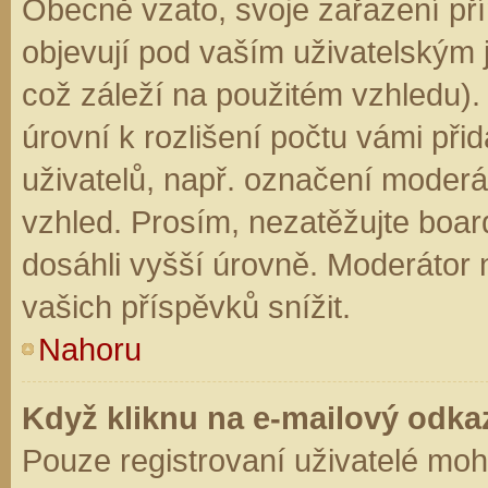
Obecně vzato, svoje zařazení př
objevují pod vaším uživatelským
což záleží na použitém vzhledu).
úrovní k rozlišení počtu vámi přid
uživatelů, např. označení moderá
vzhled. Prosím, nezatěžujte boar
dosáhli vyšší úrovně. Moderátor
vašich příspěvků snížit.
Nahoru
Když kliknu na e-mailový odkaz
Pouze registrovaní uživatelé moh