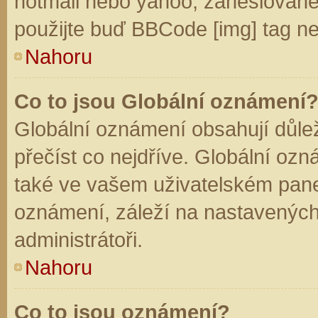
hotmail nebo yahoo, zaheslované
použijte buď BBCode [img] tag ne
Nahoru
Co to jsou Globální oznámení
Globální oznámení obsahují důleži
přečíst co nejdříve. Globální oz
také ve vašem uživatelském panelu
oznámení, záleží na nastavených
administrátoři.
Nahoru
Co to jsou oznámení?