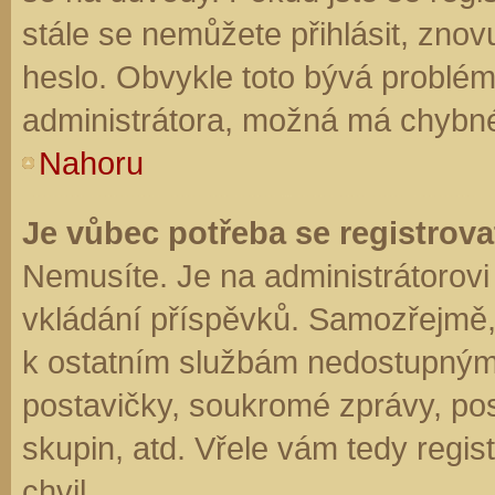
stále se nemůžete přihlásit, znov
heslo. Obvykle toto bývá problém
administrátora, možná má chybné
Nahoru
Je vůbec potřeba se registrova
Nemusíte. Je na administrátorovi f
vkládání příspěvků. Samozřejmě,
k ostatním službám nedostupným
postavičky, soukromé zprávy, posí
skupin, atd. Vřele vám tedy regis
chvil.