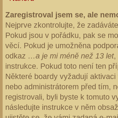
Zaregistroval jsem se, ale nemo
Nejprve zkontrolujte, že zadávát
Pokud jsou v pořádku, pak se moh
věcí. Pokud je umožněna podpora C
odkaz
…a je mi méně než 13 let
,
instrukce. Pokud toto není ten př
Některé boardy vyžadují aktivaci
nebo administrátorem před tím, ne
registrovali, byli byste k tomuto
následujte instrukce v něm obsaže
ujistěte se, že vámi zadaná e-ma