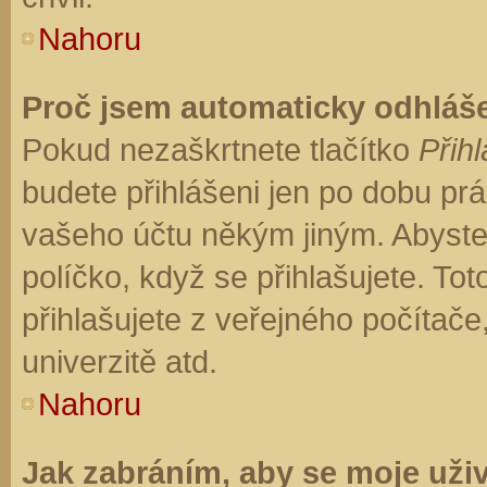
Nahoru
Proč jsem automaticky odhláš
Pokud nezaškrtnete tlačítko
Přihl
budete přihlášeni jen po dobu prá
vašeho účtu někým jiným. Abyste z
políčko, když se přihlašujete. T
přihlašujete z veřejného počítače
univerzitě atd.
Nahoru
Jak zabráním, aby se moje uži