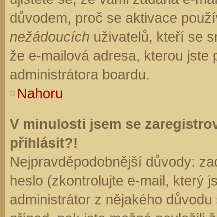
důvodem, proč se aktivace použí
nežádoucích
uživatelů, kteří se s
že e-mailová adresa, kterou jste p
administrátora boardu.
Nahoru
V minulosti jsem se zaregistr
přihlásit?!
Nejpravděpodobnější důvody: zad
heslo (zkontrolujte e-mail, který j
administrátor z nějakého důvodu 