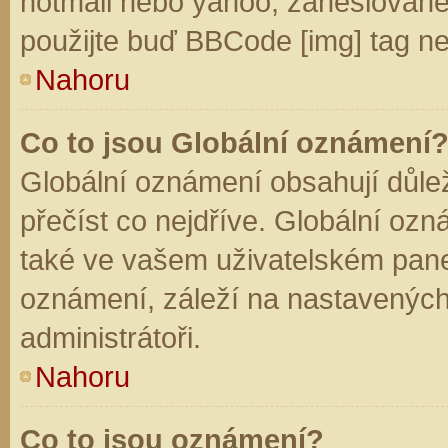
hotmail nebo yahoo, zaheslované
použijte buď BBCode [img] tag ne
Nahoru
Co to jsou Globální oznámení
Globální oznámení obsahují důleži
přečíst co nejdříve. Globální oz
také ve vašem uživatelském panelu
oznámení, záleží na nastavených
administrátoři.
Nahoru
Co to jsou oznámení?