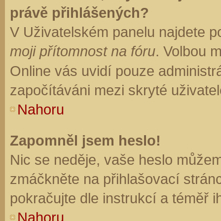
právě přihlášených?
V Uživatelském panelu najdete p
moji přítomnost na fóru
. Volbou 
Online vás uvidí pouze administrá
započítáváni mezi skryté uživatel
Nahoru
Zapomněl jsem heslo!
Nic se neděje, vaše heslo můžem
zmáčkněte na přihlašovací stránc
pokračujte dle instrukcí a téměř i
Nahoru