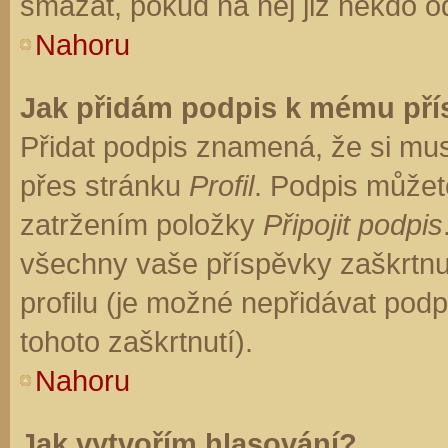
smazat, pokud na něj již někdo o
Nahoru
Jak přidám podpis k mému př
Přidat podpis znamená, že si musí
přes stránku
Profil
. Podpis můžet
zatržením položky
Připojit podpis
všechny vaše příspěvky zaškrtnu
profilu (je možné nepřidávat po
tohoto zaškrtnutí).
Nahoru
Jak vytvořím hlasování?