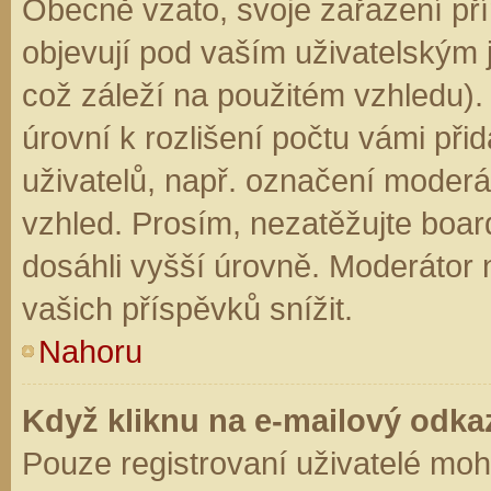
Obecně vzato, svoje zařazení př
objevují pod vaším uživatelským
což záleží na použitém vzhledu).
úrovní k rozlišení počtu vámi přid
uživatelů, např. označení moderá
vzhled. Prosím, nezatěžujte boar
dosáhli vyšší úrovně. Moderátor
vašich příspěvků snížit.
Nahoru
Když kliknu na e-mailový odkaz
Pouze registrovaní uživatelé moh