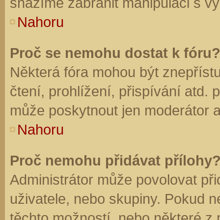
snažíme zabránit manipulaci s vý
Nahoru
Proč se nemohu dostat k fóru
Některá fóra mohou být znepříst
čtení, prohlížení, přispívání atd. 
může poskytnout jen moderátor a a
Nahoru
Proč nemohu přidávat přílohy
Administrátor může povolovat přid
uživatele, nebo skupiny. Pokud 
těchto možností, nebo některé z n