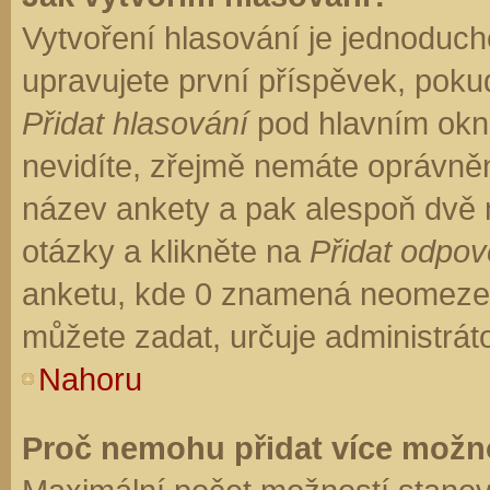
Vytvoření hlasování je jednoduch
upravujete první příspěvek, pokud
Přidat hlasování
pod hlavním okn
nevidíte, zřejmě nemáte oprávněn
název ankety a pak alespoň dvě
otázky a klikněte na
Přidat odpo
anketu, kde 0 znamená neomezen
můžete zadat, určuje administrát
Nahoru
Proč nemohu přidat více možno