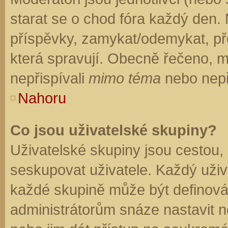
starat se o chod fóra každý den.
příspěvky, zamykat/odemykat, př
která spravují. Obecně řečeno, mo
nepřispívali
mimo téma
nebo nepři
Nahoru
Co jsou uživatelské skupiny?
Uživatelské skupiny jsou cestou,
seskupovat uživatele. Každý uživa
každé skupině může být definován
administrátorům snáze nastavit n