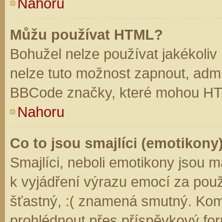
Nahoru
Můžu používat HTML?
Bohužel nelze používat jakékoliv
nelze tuto možnost zapnout, admi
BBCode značky, které mohou HT
Nahoru
Co to jsou smajlíci (emotikony
Smajlíci, neboli emotikony jsou m
k vyjádření výrazu emocí za použ
šťastný, :( znamená smutný. Kom
prohlédnout přes příspěvkový for