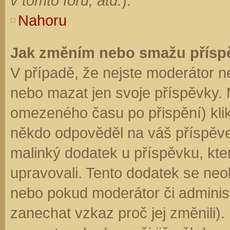
v tomto fóru, atd.
).
Nahoru
Jak změním nebo smažu přísp
V případě, že nejste moderátor n
nebo mazat jen svoje příspěvky. 
omezeného času po přispění) klik
někdo odpověděl na váš příspěve
malinký dodatek u příspěvku, kter
upravovali. Tento dodatek se neo
nebo pokud moderátor či administr
zanechat vzkaz proč jej změnili)