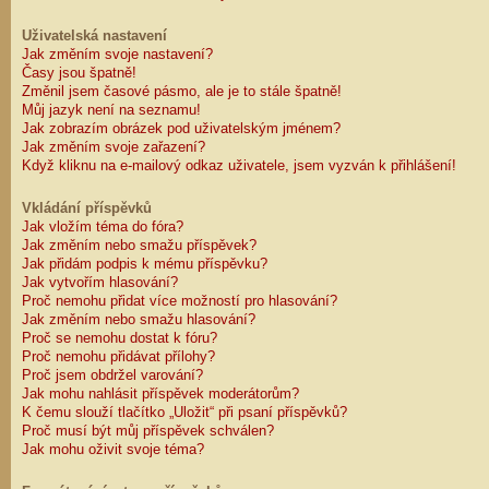
Uživatelská nastavení
Jak změním svoje nastavení?
Časy jsou špatně!
Změnil jsem časové pásmo, ale je to stále špatně!
Můj jazyk není na seznamu!
Jak zobrazím obrázek pod uživatelským jménem?
Jak změním svoje zařazení?
Když kliknu na e-mailový odkaz uživatele, jsem vyzván k přihlášení!
Vkládání příspěvků
Jak vložím téma do fóra?
Jak změním nebo smažu příspěvek?
Jak přidám podpis k mému příspěvku?
Jak vytvořím hlasování?
Proč nemohu přidat více možností pro hlasování?
Jak změním nebo smažu hlasování?
Proč se nemohu dostat k fóru?
Proč nemohu přidávat přílohy?
Proč jsem obdržel varování?
Jak mohu nahlásit příspěvek moderátorům?
K čemu slouží tlačítko „Uložit“ při psaní příspěvků?
Proč musí být můj příspěvek schválen?
Jak mohu oživit svoje téma?