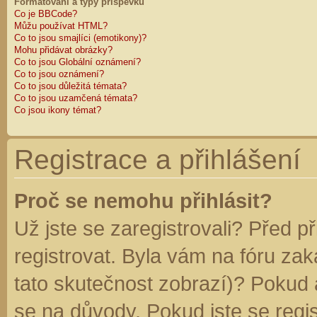
Formátování a typy příspěvků
Co je BBCode?
Můžu používat HTML?
Co to jsou smajlíci (emotikony)?
Mohu přidávat obrázky?
Co to jsou Globální oznámení?
Co to jsou oznámení?
Co to jsou důležitá témata?
Co to jsou uzamčená témata?
Co jsou ikony témat?
Registrace a přihlášení
Proč se nemohu přihlásit?
Už jste se zaregistrovali? Před p
registrovat. Byla vám na fóru za
tato skutečnost zobrazí)? Pokud a
se na důvody. Pokud jste se regist