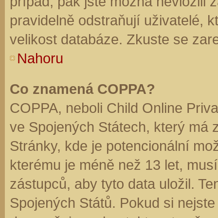
případ, pak jste možná nevložili 
pravidelně odstraňují uživatelé, k
velikost databáze. Zkuste se zare
Nahoru
Co znamená COPPA?
COPPA, neboli Child Online Priva
ve Spojených Státech, který má z
Stránky, kde je potencionální mož
kterému je méně než 13 let, mus
zástupců, aby tyto data uložil. Te
Spojených Států. Pokud si nejste jis