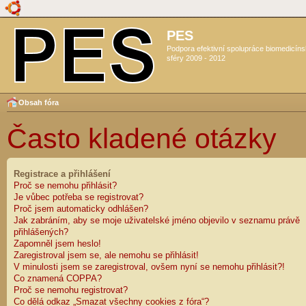
PES
Podpora efektivní spolupráce biomedicín
sféry 2009 - 2012
Obsah fóra
Často kladené otázky
Registrace a přihlášení
Proč se nemohu přihlásit?
Je vůbec potřeba se registrovat?
Proč jsem automaticky odhlášen?
Jak zabráním, aby se moje uživatelské jméno objevilo v seznamu právě
přihlášených?
Zapomněl jsem heslo!
Zaregistroval jsem se, ale nemohu se přihlásit!
V minulosti jsem se zaregistroval, ovšem nyní se nemohu přihlásit?!
Co znamená COPPA?
Proč se nemohu registrovat?
Co dělá odkaz „Smazat všechny cookies z fóra“?