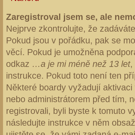
Zaregistroval jsem se, ale nemo
Nejprve zkontrolujte, že zadávát
Pokud jsou v pořádku, pak se moh
věcí. Pokud je umožněna podpora C
odkaz
…a je mi méně než 13 let
,
instrukce. Pokud toto není ten př
Některé boardy vyžadují aktivaci
nebo administrátorem před tím, ne
registrovali, byli byste k tomuto
následujte instrukce v něm obsaže
ujistěte se, že vámi zadaná e-ma