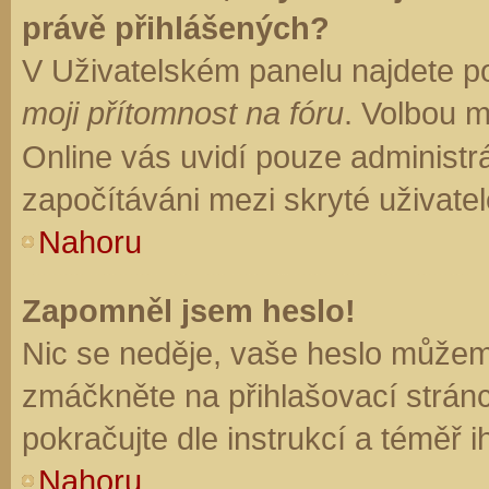
právě přihlášených?
V Uživatelském panelu najdete p
moji přítomnost na fóru
. Volbou 
Online vás uvidí pouze administrá
započítáváni mezi skryté uživatel
Nahoru
Zapomněl jsem heslo!
Nic se neděje, vaše heslo můžem
zmáčkněte na přihlašovací stránc
pokračujte dle instrukcí a téměř i
Nahoru