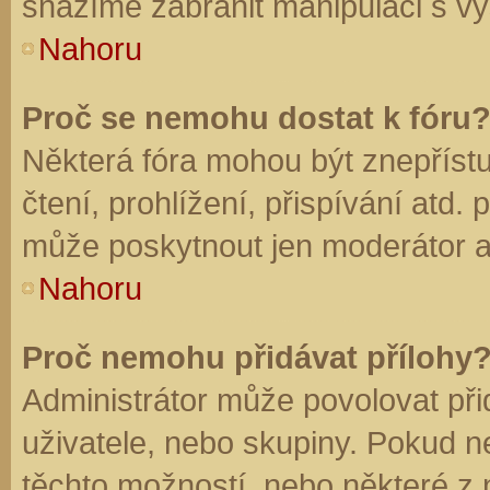
snažíme zabránit manipulaci s vý
Nahoru
Proč se nemohu dostat k fóru
Některá fóra mohou být znepříst
čtení, prohlížení, přispívání atd. 
může poskytnout jen moderátor a a
Nahoru
Proč nemohu přidávat přílohy
Administrátor může povolovat přid
uživatele, nebo skupiny. Pokud 
těchto možností, nebo některé z n