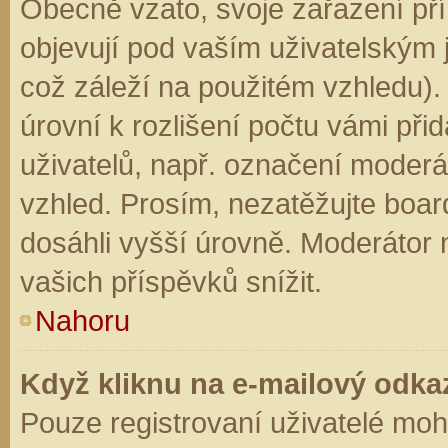
Obecně vzato, svoje zařazení př
objevují pod vaším uživatelským
což záleží na použitém vzhledu).
úrovní k rozlišení počtu vámi přid
uživatelů, např. označení moderá
vzhled. Prosím, nezatěžujte boar
dosáhli vyšší úrovně. Moderátor
vašich příspěvků snížit.
Nahoru
Když kliknu na e-mailový odkaz
Pouze registrovaní uživatelé moh