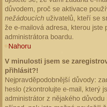
důvodem, proč se aktivace použí
nežádoucích
uživatelů, kteří se s
že e-mailová adresa, kterou jste p
administrátora boardu.
Nahoru
V minulosti jsem se zaregistr
přihlásit?!
Nejpravděpodobnější důvody: zad
heslo (zkontrolujte e-mail, který j
administrátor z nějakého důvodu 