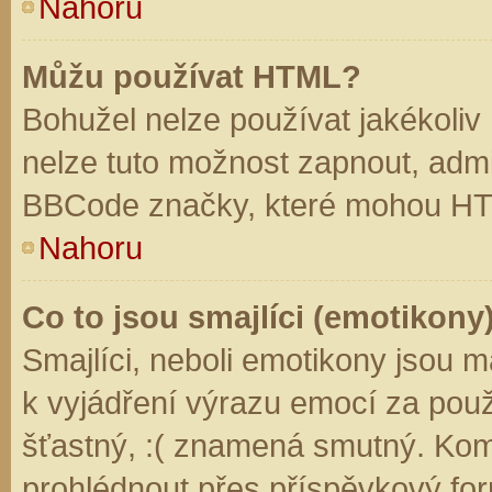
Nahoru
Můžu používat HTML?
Bohužel nelze používat jakékoliv
nelze tuto možnost zapnout, admi
BBCode značky, které mohou HT
Nahoru
Co to jsou smajlíci (emotikony
Smajlíci, neboli emotikony jsou m
k vyjádření výrazu emocí za použ
šťastný, :( znamená smutný. Kom
prohlédnout přes příspěvkový for