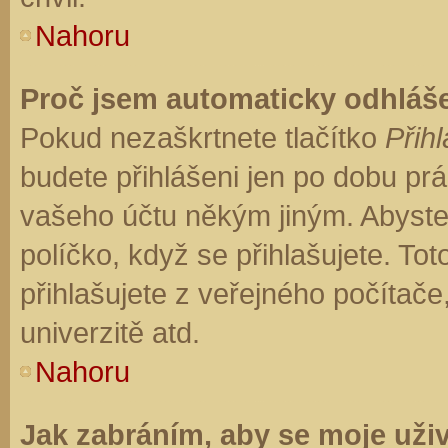
Nahoru
Proč jsem automaticky odhláš
Pokud nezaškrtnete tlačítko
Přihl
budete přihlášeni jen po dobu prá
vašeho účtu někým jiným. Abyste z
políčko, když se přihlašujete. T
přihlašujete z veřejného počítače
univerzitě atd.
Nahoru
Jak zabráním, aby se moje uži