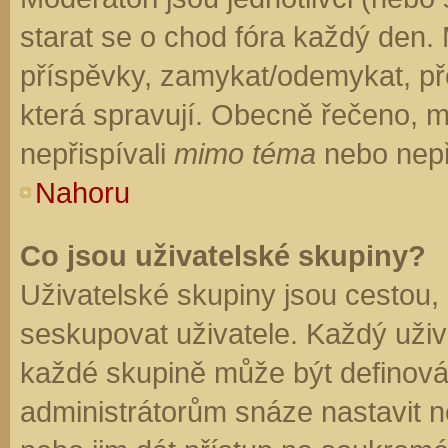
starat se o chod fóra každý den.
příspěvky, zamykat/odemykat, př
která spravují. Obecně řečeno, mo
nepřispívali
mimo téma
nebo nepři
Nahoru
Co jsou uživatelské skupiny?
Uživatelské skupiny jsou cestou,
seskupovat uživatele. Každý uživa
každé skupině může být definován
administrátorům snáze nastavit n