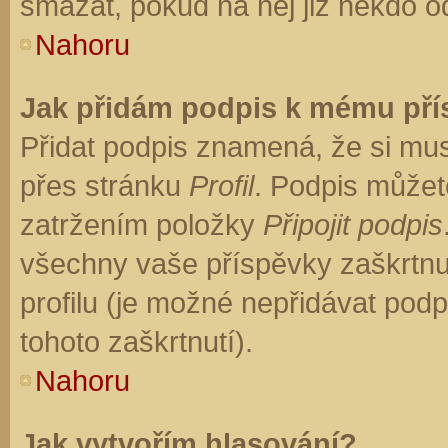
smazat, pokud na něj již někdo o
Nahoru
Jak přidám podpis k mému př
Přidat podpis znamená, že si musí
přes stránku
Profil
. Podpis můžet
zatržením položky
Připojit podpis
všechny vaše příspěvky zaškrtnu
profilu (je možné nepřidávat po
tohoto zaškrtnutí).
Nahoru
Jak vytvořím hlasování?