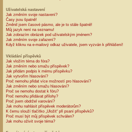
Uživatelská nastavení
Jak změním svoje nastavení?
Časy jsou špatně!
Změnil jsem časové pásmo, ale je to stále špatně!
Můj jazyk není na seznamu!
Jak zobrazím obrázek pod uživatelským jménem?
Jak změním svoje zařazení?
Když kliknu na e-mailový odkaz uživatele, jsem vyzván k přihlášení!
Vkládání příspěvků
Jak vložím téma do fóra?
Jak změním nebo smažu příspěvek?
Jak přidám podpis k mému příspěvku?
Jak vytvořím hlasování?
Proč nemohu přidat více možností pro hlasování?
Jak změním nebo smažu hlasování?
Proč se nemohu dostat k fóru?
Proč nemohu přidávat přílohy?
Proč jsem obdržel varování?
Jak mohu nahlásit příspěvek moderátorům?
K čemu slouží tlačítko „Uložit“ při psaní příspěvků?
Proč musí být můj příspěvek schválen?
Jak mohu oživit svoje téma?