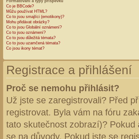
Formátování a typy příspěvků
Co je BBCode?
Můžu používat HTML?
Co to jsou smajlíci (emotikony)?
Mohu přidávat obrázky?
Co to jsou Globální oznámení?
Co to jsou oznámení?
Co to jsou důležitá témata?
Co to jsou uzamčená témata?
Co jsou ikony témat?
Registrace a přihlášení
Proč se nemohu přihlásit?
Už jste se zaregistrovali? Před p
registrovat. Byla vám na fóru za
tato skutečnost zobrazí)? Pokud a
se na důvody. Pokud jste se regist