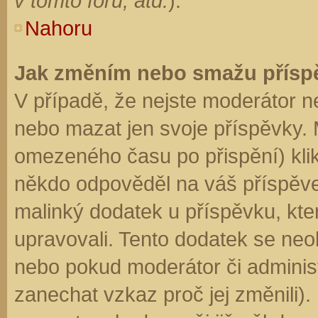
v tomto fóru, atd.
).
Nahoru
Jak změním nebo smažu přísp
V případě, že nejste moderátor n
nebo mazat jen svoje příspěvky. 
omezeného času po přispění) klik
někdo odpověděl na váš příspěve
malinký dodatek u příspěvku, kter
upravovali. Tento dodatek se neo
nebo pokud moderátor či administr
zanechat vzkaz proč jej změnili)