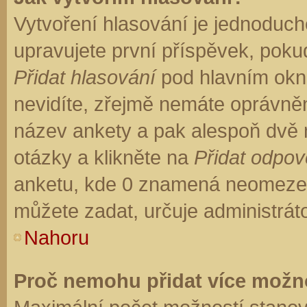
Vytvoření hlasování je jednoduch
upravujete první příspěvek, pokud
Přidat hlasování
pod hlavním okn
nevidíte, zřejmě nemáte oprávněn
název ankety a pak alespoň dvě
otázky a klikněte na
Přidat odpo
anketu, kde 0 znamená neomezen
můžete zadat, určuje administrát
Nahoru
Proč nemohu přidat více možno