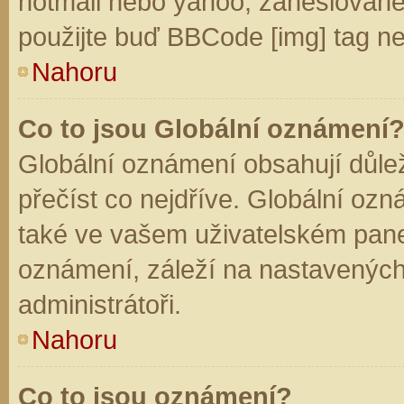
hotmail nebo yahoo, zaheslované
použijte buď BBCode [img] tag ne
Nahoru
Co to jsou Globální oznámení
Globální oznámení obsahují důleži
přečíst co nejdříve. Globální oz
také ve vašem uživatelském panelu
oznámení, záleží na nastavených
administrátoři.
Nahoru
Co to jsou oznámení?