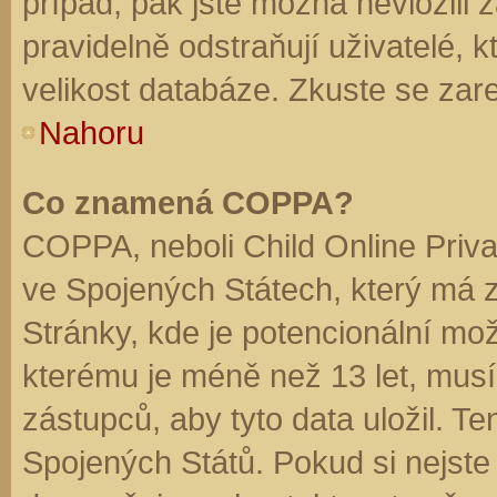
případ, pak jste možná nevložili 
pravidelně odstraňují uživatelé, k
velikost databáze. Zkuste se zare
Nahoru
Co znamená COPPA?
COPPA, neboli Child Online Priva
ve Spojených Státech, který má z
Stránky, kde je potencionální mož
kterému je méně než 13 let, mus
zástupců, aby tyto data uložil. Te
Spojených Států. Pokud si nejste jis