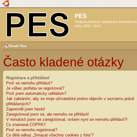
PES
Podpora efektivní spolupráce biomedicín
sféry 2009 - 2012
Obsah fóra
Často kladené otázky
Registrace a přihlášení
Proč se nemohu přihlásit?
Je vůbec potřeba se registrovat?
Proč jsem automaticky odhlášen?
Jak zabráním, aby se moje uživatelské jméno objevilo v seznamu právě
přihlášených?
Zapomněl jsem heslo!
Zaregistroval jsem se, ale nemohu se přihlásit!
V minulosti jsem se zaregistroval, ovšem nyní se nemohu přihlásit?!
Co znamená COPPA?
Proč se nemohu registrovat?
Co dělá odkaz „Smazat všechny cookies z fóra“?