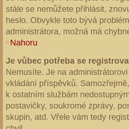
stále se nemůžete přihlásit, znov
heslo. Obvykle toto bývá problém
administrátora, možná má chybné
Nahoru
Je vůbec potřeba se registrova
Nemusíte. Je na administrátorovi f
vkládání příspěvků. Samozřejmě,
k ostatním službám nedostupným
postavičky, soukromé zprávy, posí
skupin, atd. Vřele vám tedy regis
chvil.