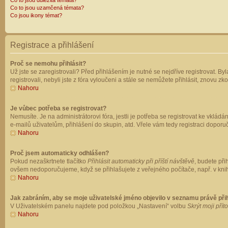
Co to jsou důležitá témata?
Co to jsou uzamčená témata?
Co jsou ikony témat?
Registrace a přihlášení
Proč se nemohu přihlásit?
Už jste se zaregistrovali? Před přihlášením je nutné se nejdříve registrovat. B
registrovali, nebyli jste z fóra vyloučeni a stále se nemůžete přihlásit, znovu
Nahoru
Je vůbec potřeba se registrovat?
Nemusíte. Je na administrátorovi fóra, jestli je potřeba se registrovat ke vk
e-mailů uživatelům, přihlášení do skupin, atd. Vřele vám tedy registraci doporu
Nahoru
Proč jsem automaticky odhlášen?
Pokud nezaškrtnete tlačítko
Přihlásit automaticky při příští návštěvě
, budete při
ovšem nedoporučujeme, když se přihlašujete z veřejného počítače, např. v knih
Nahoru
Jak zabráním, aby se moje uživatelské jméno objevilo v seznamu právě př
V Uživatelském panelu najdete pod položkou „Nastavení“ volbu
Skrýt moji přít
Nahoru