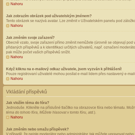
Nahoru
Jak zobrazím obrázek pod uživatelským jménem?
Tento obrázek se nazývá avatar. Lze změnit v Uživatelském panelu pod záložkou 
Nahoru
Jak změním svoje zařazení?
Obecně vzato, svoje zařazení přímo změnit nemůžete (úrovně se objevují pod v
přidaných příspěvků a k identifikaci určitých uživatelů, např. označení moderá
pak může počet vašich příspěvků snížit.
Nahoru
Když kliknu na e-mailový odkaz uživatele, jsem vyzván k přihlášení!
Pouze registrovaní uživatelé mohou posílat e-mail lidem přes nastavený e-mailo
Nahoru
Vkládání příspěvků
Jak vložím téma do fóra?
Jednoduše. Klikněte na příslušné tlačítko na obrazovce fóra nebo tématu. Možn
téma do tohoto fóra, Můžete hlasovat v tomto fóru, atd.
).
Nahoru
Jak změním nebo smažu příspěvek?
V případě, že nejste moderátor nebo administrátor, tak můžete upravovat nebo 