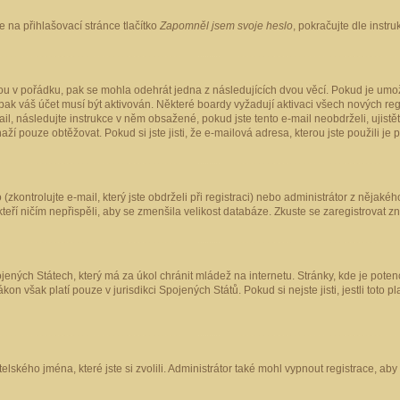
 na přihlašovací stránce tlačítko
Zapomněl jsem svoje heslo
, pokračujte dle instr
ou v pořádku, pak se mohla odehrát jedna z následujících dvou věcí. Pokud je umož
pak váš účet musí být aktivován. Některé boardy vyžadují aktivaci všech nových reg
-mail, následujte instrukce v něm obsažené, pokud jste tento e-mail neobdrželi, uji
naží pouze obtěžovat. Pokud si jste jisti, že e-mailová adresa, kterou jste použili je
kontrolujte e-mail, který jste obdrželi při registraci) nebo administrátor z nějaké
 kteří ničím nepřispěli, aby se zmenšila velikost databáze. Zkuste se zaregistrovat z
ených Státech, který má za úkol chránit mládež na internetu. Stránky, kde je poten
kon však platí pouze v jurisdikci Spojených Států. Pokud si nejste jisti, jestli tot
elského jména, které jste si zvolili. Administrátor také mohl vypnout registrace, ab