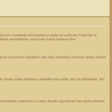
kud ano, kontaktujte administrátora a ptejte se na důvody. Pokud jste se
ntaktujte administrátora, možná má chybné nastavení fóra.
stupným anonymním uživatelům, jako např. postavičky, soukromé zprávy, posílání
 Abyste zůstali přihlášeni, zaškrtněte toto políčko, když se přihlašujete. Toto
administrátoři, moderátoři a vy sami. Budete započítáváni mezi skryté uživatele.