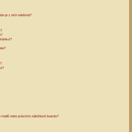
bo je z nich odebírat?
h?
ů?
tránku!?
ata?
i?
ra?
mailů nebo právních záležitostí boardu?