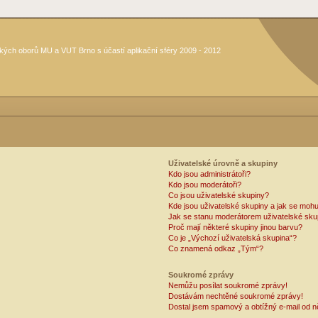
kých oborů MU a VUT Brno s účastí aplikační sféry 2009 - 2012
Uživatelské úrovně a skupiny
Kdo jsou administrátoři?
Kdo jsou moderátoři?
Co jsou uživatelské skupiny?
Kde jsou uživatelské skupiny a jak se mohu
Jak se stanu moderátorem uživatelské sku
Proč mají některé skupiny jinou barvu?
Co je „Výchozí uživatelská skupina“?
Co znamená odkaz „Tým“?
Soukromé zprávy
Nemůžu posílat soukromé zprávy!
Dostávám nechtěné soukromé zprávy!
Dostal jsem spamový a obtížný e-mail od n