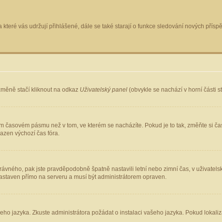
 které vás udržují přihlášené, dále se také starají o funkce sledování nových pří
změně stačí kliknout na odkaz
Uživatelský panel
(obvykle se nachází v horní části 
ém časovém pásmu než v tom, ve kterém se nacházíte. Pokud je to tak, změňte si ča
azen výchozí čas fóra.
ho správného, pak jste pravděpodobně špatně nastavili letní nebo zimní čas, v uživ
staven přímo na serveru a musí být administrátorem opraven.
šeho jazyka. Zkuste administrátora požádat o instalaci vašeho jazyka. Pokud lokaliz