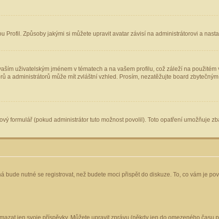
Profil. Způsoby jakými si můžete upravit avatar závisí na administrátorovi a nast
aším uživatelským jménem v tématech a na vašem profilu, což záleží na použitém v
torů a administrátorů může mít zvláštní vzhled. Prosím, nezatěžujte board zbytečným
vý formulář (pokud administrátor tuto možnost povolil). Toto opatření umožňuje zba
á bude nutné se registrovat, než budete moci přispět do diskuze. To, co vám je po
mazat jen svoje příspěvky. Můžete upravit zprávu (někdy jen do omezeného času po 