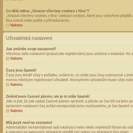
Co dělá odkaz „Smazat všechny cookies z fóra“?
„Smazat všechny cookies z fóra“ odstraní cookies, které jsou vytvořené phpBB a
fóra pokud máte potíže s přihlašováním.
Nahoru
Uživatelská nastavení
Jak změním svoje nastavení?
Všechna vaše nastavení (pokud jste registrováni) jsou uložena v databázi. Ke 
Nahoru
Časy jsou špatně!
Časy jsou téměř vždy v pořádku, ovšem to, co vidíte jsou časy zobrazené v jin
mohou měnit jen registrovaní uživatelé. Anonymním uživatelům bude vždy zobr
Nahoru
Změnil jsem časové pásmo, ale je to stále špatně!
Jste si jisti, že jste zadali časové pásmo správně, a přesto se čas liší od to
správném nastavení čas pořád neodpovídá tomu současnému, je čas špatně na
Nahoru
Můj jazyk není na seznamu!
Administrátor nenainstaloval vaši lokalizaci nebo nikdo nepřeložil fórum do va
k nalezení na webových stránkách phpBB (viz odkaz na stránkách fóra dole).