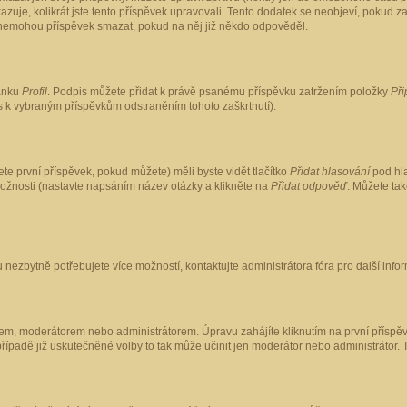
kazuje, kolikrát jste tento příspěvek upravovali. Tento dodatek se neobjeví, pokud
lé nemohou příspěvek smazat, pokud na něj již někdo odpověděl.
ránku
Profil
. Podpis můžete přidat k právě psanému příspěvku zatržením položky
Při
is k vybraným příspěvkům odstraněním tohoto zaškrtnutí).
te první příspěvek, pokud můžete) měli byste vidět tlačítko
Přidat hlasování
pod hla
možnosti (nastavte napsáním název otázky a klikněte na
Přidat odpověď
. Můžete ta
 nezbytně potřebujete více možností, kontaktujte administrátora fóra pro další info
em, moderátorem nebo administrátorem. Úpravu zahájíte kliknutím na první příspěv
ípadě již uskutečněné volby to tak může učinit jen moderátor nebo administrátor. 