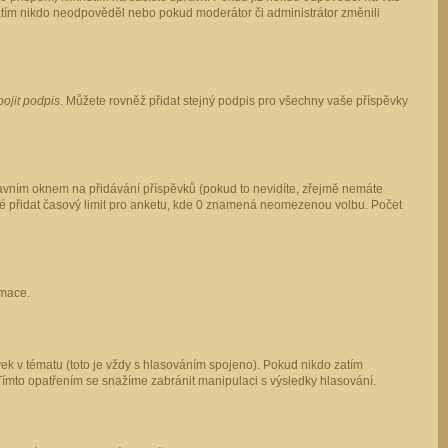
 zatím nikdo neodpověděl nebo pokud moderátor či administrátor změnili
pojit podpis
. Můžete rovněž přidat stejný podpis pro všechny vaše příspěvky
vním oknem na přidávání příspěvků (pokud to nevidíte, zřejmě nemáte
ké přidat časový limit pro anketu, kde 0 znamená neomezenou volbu. Počet
rmace.
ek v tématu (toto je vždy s hlasováním spojeno). Pokud nikdo zatím
Tímto opatřením se snažíme zabránit manipulaci s výsledky hlasování.