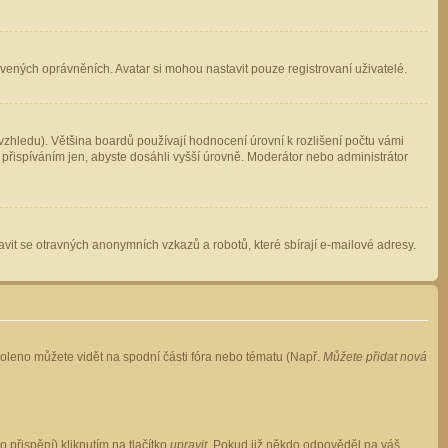
avených oprávněních. Avatar si mohou nastavit pouze registrovaní uživatelé.
zhledu). Většina boardů používají hodnocení úrovní k rozlišení počtu vámi
 přispíváním jen, abyste dosáhli vyšší úrovně. Moderátor nebo administrátor
vit se otravných anonymních vzkazů a robotů, které sbírají e-mailové adresy.
voleno můžete vidět na spodní části fóra nebo tématu (Např.
Můžete přidat nová
přispění) kliknutím na tlačítko
upravit
. Pokud již někdo odpověděl na váš