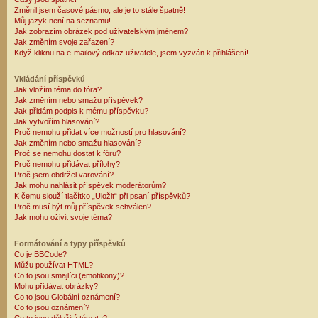
Změnil jsem časové pásmo, ale je to stále špatně!
Můj jazyk není na seznamu!
Jak zobrazím obrázek pod uživatelským jménem?
Jak změním svoje zařazení?
Když kliknu na e-mailový odkaz uživatele, jsem vyzván k přihlášení!
Vkládání příspěvků
Jak vložím téma do fóra?
Jak změním nebo smažu příspěvek?
Jak přidám podpis k mému příspěvku?
Jak vytvořím hlasování?
Proč nemohu přidat více možností pro hlasování?
Jak změním nebo smažu hlasování?
Proč se nemohu dostat k fóru?
Proč nemohu přidávat přílohy?
Proč jsem obdržel varování?
Jak mohu nahlásit příspěvek moderátorům?
K čemu slouží tlačítko „Uložit“ při psaní příspěvků?
Proč musí být můj příspěvek schválen?
Jak mohu oživit svoje téma?
Formátování a typy příspěvků
Co je BBCode?
Můžu používat HTML?
Co to jsou smajlíci (emotikony)?
Mohu přidávat obrázky?
Co to jsou Globální oznámení?
Co to jsou oznámení?