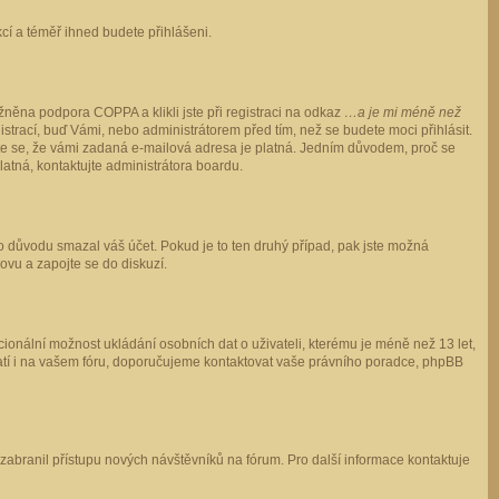
ukcí a téměř ihned budete přihlášeni.
něna podpora COPPA a klikli jste při registraci na odkaz
…a je mi méně než
istrací, buď Vámi, nebo administrátorem před tím, než se budete moci přihlásit.
stěte se, že vámi zadaná e-mailová adresa je platná. Jedním důvodem, proč se
 platná, kontaktujte administrátora boardu.
ho důvodu smazal váš účet. Pokud je to ten druhý případ, pak jste možná
novu a zapojte se do diskuzí.
cionální možnost ukládání osobních dat o uživateli, kterému je méně než 13 let,
o platí i na vašem fóru, doporučujeme kontaktovat vaše právního poradce, phpBB
y zabranil přístupu nových návštěvníků na fórum. Pro další informace kontaktuje