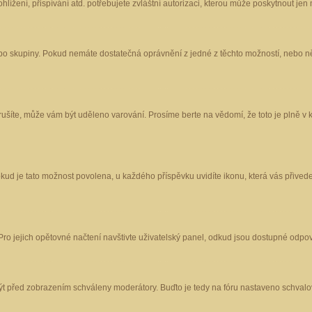
ížení, přispívání atd. potřebujete zvláštní autorizaci, kterou může poskytnout jen m
nebo skupiny. Pokud nemáte dostatečná oprávnění z jedné z těchto možností, nebo ně
porušíte, může vám být uděleno varování. Prosíme berte na vědomí, že toto je plně
okud je tato možnost povolena, u každého příspěvku uvidíte ikonu, která vás přived
o jejich opětovné načtení navštivte uživatelský panel, odkud jsou dostupné odpoví
být před zobrazením schváleny moderátory. Buďto je tedy na fóru nastaveno schvalov