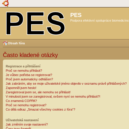
PES
Podpora efektivní spolupráce biomedicíns
Obsah fóra
Často kladené otázky
Registrace a přihlášení
Proč se nemohu přihlásit?
Je vůbec potřeba se registrovat?
Proč jsem automaticky odhlášen?
Jak zabráním, aby se moje uživatelské jméno objevilo v seznamu právě přihlášených?
Zapomněl jsem heslo!
Zaregistroval jsem se, ale nemohu se přihlásit!
V minulosti jsem se zaregistroval, ovšem nyní se nemohu přihlásit?!
Co znamená COPPA?
Proč se nemohu registrovat?
Co dělá odkaz „Smazat všechny cookies z fóra“?
Uživatelská nastavení
Jak změním svoje nastavení?
Časy jsou špatně!