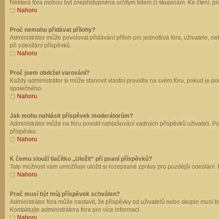
Některá fóra mohou být znepřístupněna určitým lidem či skupinám. Ke čtení, prohl
Nahoru
Proč nemohu přidávat přílohy?
Administrátor může povolovat přidávání příloh pro jednotlivá fóra, uživatele, 
při odesílání příspěvků.
Nahoru
Proč jsem obdržel varování?
Každý administrátor si může stanovit vlastní pravidla na svém fóru, pokud je 
společného.
Nahoru
Jak mohu nahlásit příspěvek moderátorům?
Administrátor může na fóru povolit nahlašování vadných příspěvků uživateli. P
příspěvku.
Nahoru
K čemu slouží tlačítko „Uložit“ při psaní příspěvků?
Tato možnost vám umožňuje uložit si rozepsané zprávy pro pozdější odeslání. Pr
Nahoru
Proč musí být můj příspěvek schválen?
Administrátor fóra může nastavit, že příspěvky od uživatelů nebo skupin musí 
Kontaktujte administrátora fóra pro více informací.
Nahoru