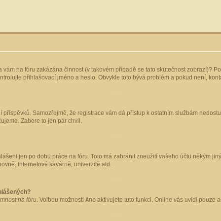
yla vám na fóru zakázána činnost (v takovém případě se tato skutečnost zobrazí)? Po
 zkontrolujte přihlašovací jméno a heslo. Obvykle toto bývá problém a pokud není, ko
ládání příspěvků. Samozřejmě, že registrace vám dá přístup k ostatním službám nedo
čujeme. Zabere to jen pár chvil.
hlášeni jen po dobu práce na fóru. Toto má zabránit zneužití vašeho účtu někým jiným.
ovně, internetové kavárně, univerzitě atd.
ihlášených?
omnost na fóru
. Volbou možnosti
Ano
aktivujete tuto funkci. Online vás uvidí pouze 