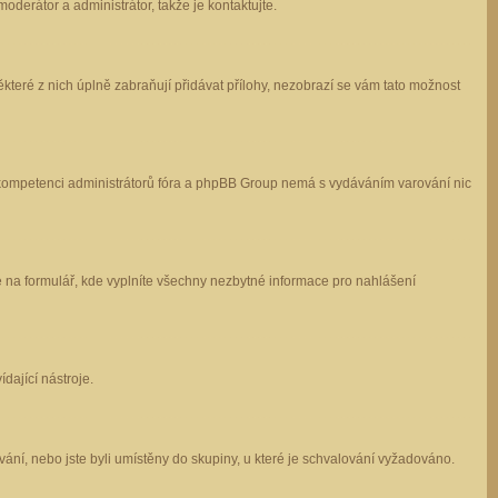
oderátor a administrátor, takže je kontaktujte.
které z nich úplně zabraňují přidávat přílohy, nezobrazí se vám tato možnost
 v kompetenci administrátorů fóra a phpBB Group nemá s vydáváním varování nic
e na formulář, kde vyplníte všechny nezbytné informace pro nahlášení
dající nástroje.
ání, nebo jste byli umístěny do skupiny, u které je schvalování vyžadováno.