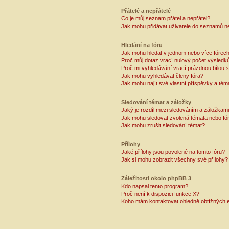
Přátelé a nepřátelé
Co je můj seznam přátel a nepřátel?
Jak mohu přidávat uživatele do seznamů ne
Hledání na fóru
Jak mohu hledat v jednom nebo více fórec
Proč můj dotaz vrací nulový počet výsledk
Proč mi vyhledávání vrací prázdnou bílou s
Jak mohu vyhledávat členy fóra?
Jak mohu najít své vlastní příspěvky a tém
Sledování témat a záložky
Jaký je rozdíl mezi sledováním a záložkam
Jak mohu sledovat zvolená témata nebo fó
Jak mohu zrušit sledování témat?
Přílohy
Jaké přílohy jsou povolené na tomto fóru?
Jak si mohu zobrazit všechny své přílohy?
Záležitosti okolo phpBB 3
Kdo napsal tento program?
Proč není k dispozici funkce X?
Koho mám kontaktovat ohledně obtížných e-