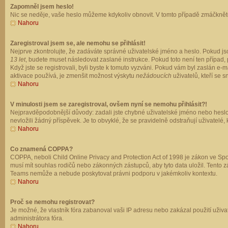
Zapomněl jsem heslo!
Nic se neděje, vaše heslo můžeme kdykoliv obnovit. V tomto případě zmáčkněte
Nahoru
Zaregistroval jsem se, ale nemohu se přihlásit!
Nejprve zkontrolujte, že zadáváte správné uživatelské jméno a heslo. Pokud js
13 let
, budete muset následovat zaslané instrukce. Pokud toto není ten případ, 
Když jste se registrovali, byli byste k tomuto vyzváni. Pokud vám byl zaslán e
aktivace používá, je zmenšit možnost výskytu
nežádoucích
uživatelů, kteří se s
Nahoru
V minulosti jsem se zaregistroval, ovšem nyní se nemohu přihlásit?!
Nejpravděpodobnější důvody: zadali jste chybné uživatelské jméno nebo heslo (z
nevložili žádný příspěvek. Je to obvyklé, že se pravidelně odstraňují uživatelé,
Nahoru
Co znamená COPPA?
COPPA, neboli Child Online Privacy and Protection Act of 1998 je zákon ve Spoj
musí mít souhlas rodičů nebo zákonných zástupců, aby tyto data uložil. Tento zá
Teams nemůže a nebude poskytovat právni podporu v jakémkoliv kontextu.
Nahoru
Proč se nemohu registrovat?
Je možné, že vlastník fóra zabanoval vaši IP adresu nebo zakázal použití uživat
administrátora fóra.
Nahoru