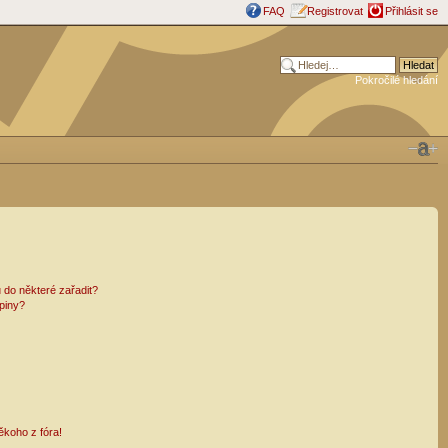
FAQ
Registrovat
Přihlásit se
Pokročilé hledání
 do některé zařadit?
piny?
ěkoho z fóra!