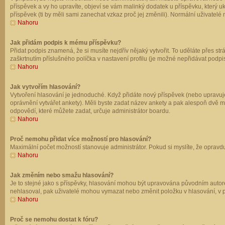
příspěvek a vy ho upravíte, objeví se vám malinký dodatek u příspěvku, který u
příspěvek (ti by měli sami zanechat vzkaz proč jej změnili). Normální uživate
Nahoru
Jak přidám podpis k mému příspěvku?
Přidat podpis znamená, že si musíte nejdřív nějaký vytvořit. To uděláte přes st
zaškrtnutím příslušného políčka v nastavení profilu (je možné nepřidávat podp
Nahoru
Jak vytvořím hlasování?
Vytvoření hlasování je jednoduché. Když přidáte nový příspěvek (nebo upravuje
oprávnění vytvářet ankety). Měli byste zadat název ankety a pak alespoň dvě 
odpovědí, které můžete zadat, určuje administrátor boardu.
Nahoru
Proč nemohu přidat více možností pro hlasování?
Maximální počet možností stanovuje administrátor. Pokud si myslíte, že opravdu
Nahoru
Jak změním nebo smažu hlasování?
Je to stejné jako s příspěvky, hlasování mohou být upravována původním autor
nehlasoval, pak uživatelé mohou vymazat nebo změnit položku v hlasování, v př
Nahoru
Proč se nemohu dostat k fóru?