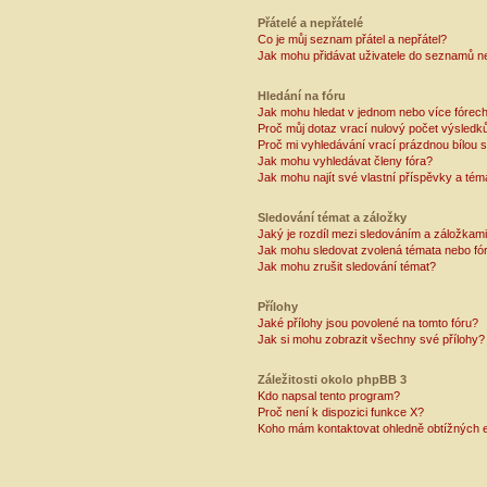
Přátelé a nepřátelé
Co je můj seznam přátel a nepřátel?
Jak mohu přidávat uživatele do seznamů ne
Hledání na fóru
Jak mohu hledat v jednom nebo více fórec
Proč můj dotaz vrací nulový počet výsledk
Proč mi vyhledávání vrací prázdnou bílou s
Jak mohu vyhledávat členy fóra?
Jak mohu najít své vlastní příspěvky a tém
Sledování témat a záložky
Jaký je rozdíl mezi sledováním a záložkam
Jak mohu sledovat zvolená témata nebo fó
Jak mohu zrušit sledování témat?
Přílohy
Jaké přílohy jsou povolené na tomto fóru?
Jak si mohu zobrazit všechny své přílohy?
Záležitosti okolo phpBB 3
Kdo napsal tento program?
Proč není k dispozici funkce X?
Koho mám kontaktovat ohledně obtížných e-