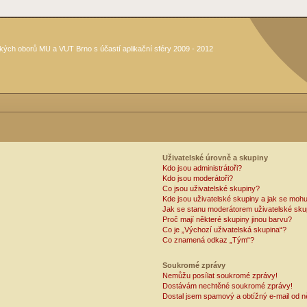
kých oborů MU a VUT Brno s účastí aplikační sféry 2009 - 2012
Uživatelské úrovně a skupiny
Kdo jsou administrátoři?
Kdo jsou moderátoři?
Co jsou uživatelské skupiny?
Kde jsou uživatelské skupiny a jak se mohu
Jak se stanu moderátorem uživatelské sku
Proč mají některé skupiny jinou barvu?
Co je „Výchozí uživatelská skupina“?
Co znamená odkaz „Tým“?
Soukromé zprávy
Nemůžu posílat soukromé zprávy!
Dostávám nechtěné soukromé zprávy!
Dostal jsem spamový a obtížný e-mail od n