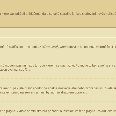
 které vás udržují přihlášené, dále se také starají o funkce sledování nových pří
změně stačí kliknout na odkaz
Uživatelský panel
(obvykle se nachází v horní části 
ém časovém pásmu než v tom, ve kterém se nacházíte. Pokud je to tak, změňte si ča
azen výchozí čas fóra.
ho správného, pak jste pravděpodobně špatně nastavili letní nebo zimní čas, v uživ
staven přímo na serveru a musí být administrátorem opraven.
šeho jazyka. Zkuste administrátora požádat o instalaci vašeho jazyka. Pokud lokaliz