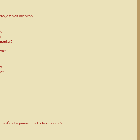
bo je z nich odebírat?
h?
ů?
tránku!?
ata?
i?
ra?
mailů nebo právních záležitostí boardu?