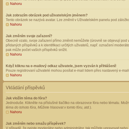
Nahoru
Jak zobrazím obrázek pod uživatelským jménem?
Tento obrázek se nazývá avatar. Lze změnit v Uživatelském panelu pod záložkou 
Nahoru
Jak změním svoje zařazení?
Obecně vzato, svoje zařazení přímo změnit nemůžete (úrovně se objevují pod v
přidaných příspěvků a k identifikaci určitých uživatelů, např. označení moderá
pak může počet vašich příspěvků snížit.
Nahoru
Když kliknu na e-mailový odkaz uživatele, jsem vyzván k přihlášení!
Pouze registrovaní uživatelé mohou posílat e-mail lidem přes nastavený e-mailo
Nahoru
Vkládání příspěvků
Jak vložím téma do fóra?
Jednoduše. Klikněte na příslušné tlačítko na obrazovce fóra nebo tématu. Možn
téma do tohoto fóra, Můžete hlasovat v tomto fóru, atd.
).
Nahoru
Jak změním nebo smažu příspěvek?
V případě, že nejste moderátor nebo administrátor, tak můžete upravovat nebo 