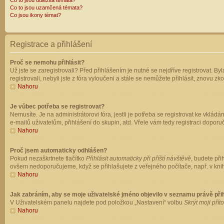
Co to jsou důležitá témata?
Co to jsou uzamčená témata?
Co jsou ikony témat?
Registrace a přihlášení
Proč se nemohu přihlásit?
Už jste se zaregistrovali? Před přihlášením je nutné se nejdříve registrovat. B
registrovali, nebyli jste z fóra vyloučeni a stále se nemůžete přihlásit, znovu
Nahoru
Je vůbec potřeba se registrovat?
Nemusíte. Je na administrátorovi fóra, jestli je potřeba se registrovat ke vk
e-mailů uživatelům, přihlášení do skupin, atd. Vřele vám tedy registraci doporu
Nahoru
Proč jsem automaticky odhlášen?
Pokud nezaškrtnete tlačítko
Přihlásit automaticky při příští návštěvě
, budete při
ovšem nedoporučujeme, když se přihlašujete z veřejného počítače, např. v knih
Nahoru
Jak zabráním, aby se moje uživatelské jméno objevilo v seznamu právě př
V Uživatelském panelu najdete pod položkou „Nastavení“ volbu
Skrýt moji přít
Nahoru