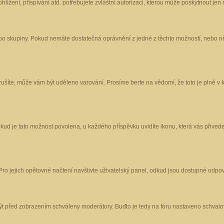
ížení, přispívání atd. potřebujete zvláštní autorizaci, kterou může poskytnout jen m
nebo skupiny. Pokud nemáte dostatečná oprávnění z jedné z těchto možností, nebo ně
porušíte, může vám být uděleno varování. Prosíme berte na vědomí, že toto je plně
okud je tato možnost povolena, u každého příspěvku uvidíte ikonu, která vás přived
o jejich opětovné načtení navštivte uživatelský panel, odkud jsou dostupné odpoví
být před zobrazením schváleny moderátory. Buďto je tedy na fóru nastaveno schvalov