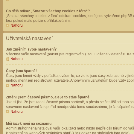
Co dělá odkaz „Smazat všechny cookies z fóra“?
„Smazat všechny cookies z fóra“ odstraní cookies, které jsou vytvořené phpBB a
fóra pokud máte potíže s přihlašováním.
Nahoru
Uživatelská nastavení
Jak změním svoje nastavení?
Všechna vaše nastavení (pokud jste registrováni) jsou uložena v databázi. Ke 
Nahoru
Časy jsou špatně!
Časy jsou téměř vždy v pořádku, ovšem to, co vidíte jsou časy zobrazené v jin
mohou měnit jen registrovaní uživatelé. Anonymním uživatelům bude vždy zobr
Nahoru
Změnil jsem časové pásmo, ale je to stále špatně!
Jste si jisti, že jste zadali časové pásmo správně, a přesto se čas liší od to
správném nastavení čas pořád neodpovídá tomu současnému, je čas špatně na
Nahoru
Můj jazyk není na seznamu!
Administrátor nenainstaloval vaši lokalizaci nebo nikdo nepřeložil fórum do va
k nalezení na webových stránkách phpBB (viz odkaz na stránkách fóra dole).