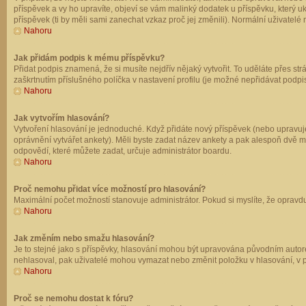
příspěvek a vy ho upravíte, objeví se vám malinký dodatek u příspěvku, který u
příspěvek (ti by měli sami zanechat vzkaz proč jej změnili). Normální uživate
Nahoru
Jak přidám podpis k mému příspěvku?
Přidat podpis znamená, že si musíte nejdřív nějaký vytvořit. To uděláte přes st
zaškrtnutím příslušného políčka v nastavení profilu (je možné nepřidávat podp
Nahoru
Jak vytvořím hlasování?
Vytvoření hlasování je jednoduché. Když přidáte nový příspěvek (nebo upravuje
oprávnění vytvářet ankety). Měli byste zadat název ankety a pak alespoň dvě 
odpovědí, které můžete zadat, určuje administrátor boardu.
Nahoru
Proč nemohu přidat více možností pro hlasování?
Maximální počet možností stanovuje administrátor. Pokud si myslíte, že opravdu
Nahoru
Jak změním nebo smažu hlasování?
Je to stejné jako s příspěvky, hlasování mohou být upravována původním autor
nehlasoval, pak uživatelé mohou vymazat nebo změnit položku v hlasování, v př
Nahoru
Proč se nemohu dostat k fóru?