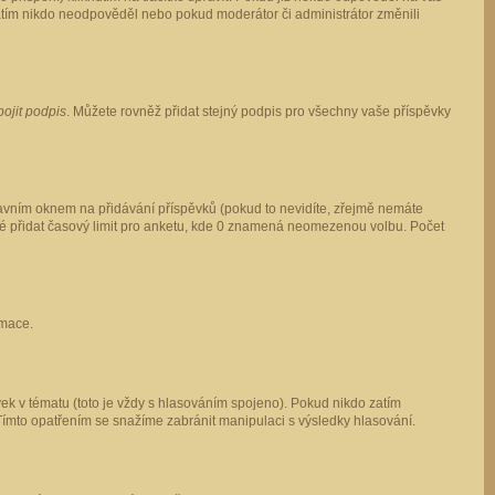
 zatím nikdo neodpověděl nebo pokud moderátor či administrátor změnili
pojit podpis
. Můžete rovněž přidat stejný podpis pro všechny vaše příspěvky
vním oknem na přidávání příspěvků (pokud to nevidíte, zřejmě nemáte
ké přidat časový limit pro anketu, kde 0 znamená neomezenou volbu. Počet
rmace.
ek v tématu (toto je vždy s hlasováním spojeno). Pokud nikdo zatím
Tímto opatřením se snažíme zabránit manipulaci s výsledky hlasování.