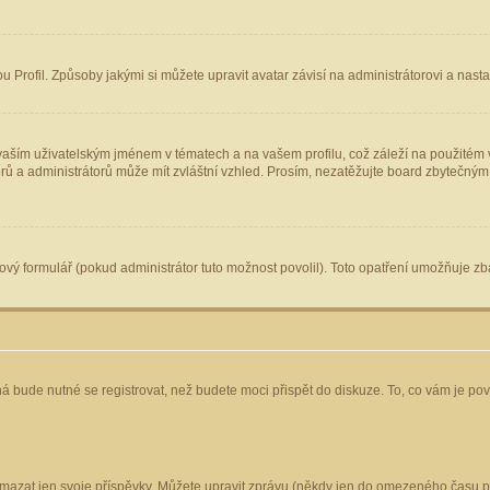
Profil. Způsoby jakými si můžete upravit avatar závisí na administrátorovi a nast
aším uživatelským jménem v tématech a na vašem profilu, což záleží na použitém v
torů a administrátorů může mít zvláštní vzhled. Prosím, nezatěžujte board zbytečným
vý formulář (pokud administrátor tuto možnost povolil). Toto opatření umožňuje zba
á bude nutné se registrovat, než budete moci přispět do diskuze. To, co vám je po
mazat jen svoje příspěvky. Můžete upravit zprávu (někdy jen do omezeného času po 