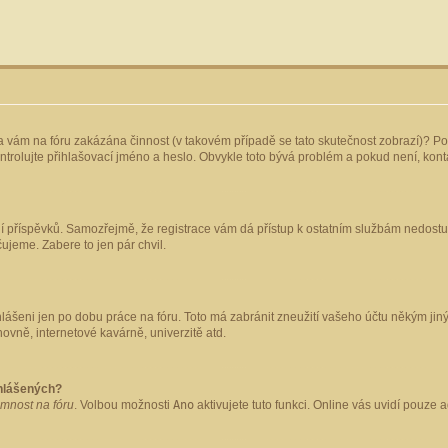
yla vám na fóru zakázána činnost (v takovém případě se tato skutečnost zobrazí)? Po
 zkontrolujte přihlašovací jméno a heslo. Obvykle toto bývá problém a pokud není, ko
ládání příspěvků. Samozřejmě, že registrace vám dá přístup k ostatním službám nedo
čujeme. Zabere to jen pár chvil.
hlášeni jen po dobu práce na fóru. Toto má zabránit zneužití vašeho účtu někým jiným.
ovně, internetové kavárně, univerzitě atd.
ihlášených?
omnost na fóru
. Volbou možnosti
Ano
aktivujete tuto funkci. Online vás uvidí pouze 