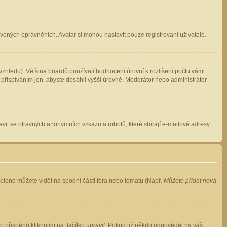
avených oprávněních. Avatar si mohou nastavit pouze registrovaní uživatelé.
zhledu). Většina boardů používají hodnocení úrovní k rozlišení počtu vámi
 přispíváním jen, abyste dosáhli vyšší úrovně. Moderátor nebo administrátor
vit se otravných anonymních vzkazů a robotů, které sbírají e-mailové adresy.
voleno můžete vidět na spodní části fóra nebo tématu (Např.
Můžete přidat nová
přispění) kliknutím na tlačítko
upravit
. Pokud již někdo odpověděl na váš