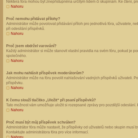
Některá fóra mohou být znepřístupněna určitým lidem či skupinám. Ke čtení, prohl
Nahoru
Proč nemohu přidávat přílohy?
Administrátor může povolovat přidávání příloh pro jednotlivá fóra, uživatele, 
při odesílání příspěvků.
Nahoru
Proč jsem obdržel varování?
Každý administrátor si může stanovit vlastní pravidla na svém fóru, pokud je 
společného.
Nahoru
Jak mohu nahlásit příspěvek moderátorům?
Administrátor může na fóru povolit nahlašování vadných příspěvků uživateli. P
příspěvku.
Nahoru
K čemu slouží tlačítko „Uložit“ při psaní příspěvků?
Tato možnost vám umožňuje uložit si rozepsané zprávy pro pozdější odeslání. Pr
Nahoru
Proč musí být můj příspěvek schválen?
Administrátor fóra může nastavit, že příspěvky od uživatelů nebo skupin musí 
Kontaktujte administrátora fóra pro více informací.
Nahoru