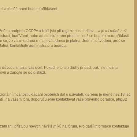
ukcí a téměř ihned budete přihlášeni.
něna podpora COPPA a klikli jste při registraci na odkaz
…a je mi méně než
istrací, buď Vámi, nebo administrátorem před tím, než se budete moci přihlásit.
stěte se, že vámi zadaná e-mailová adresa je platná. Jedním důvodem, proč se
 platná, kontaktujte administrátora boardu.
ho důvodu smazal váš účet. Pokud je to ten druhý případ, pak jste možná
novu a zapojte se do diskuzí.
cionální možnost ukládání osobních dat o uživateli, kterému je méně než 13 let,
o platí i na vašem fóru, doporučujeme kontaktovat vaše právního poradce, phpBB
y zabranil přístupu nových návštěvníků na fórum. Pro další informace kontaktuje