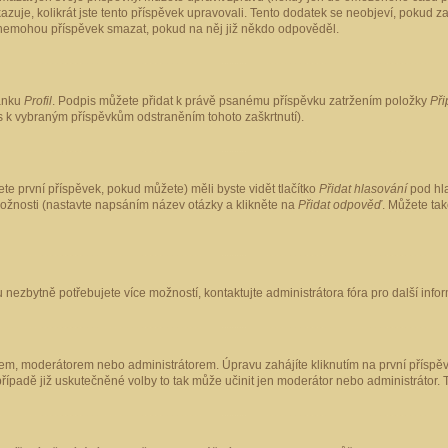
kazuje, kolikrát jste tento příspěvek upravovali. Tento dodatek se neobjeví, pokud
lé nemohou příspěvek smazat, pokud na něj již někdo odpověděl.
ránku
Profil
. Podpis můžete přidat k právě psanému příspěvku zatržením položky
Při
is k vybraným příspěvkům odstraněním tohoto zaškrtnutí).
te první příspěvek, pokud můžete) měli byste vidět tlačítko
Přidat hlasování
pod hla
možnosti (nastavte napsáním název otázky a klikněte na
Přidat odpověď
. Můžete ta
 nezbytně potřebujete více možností, kontaktujte administrátora fóra pro další info
em, moderátorem nebo administrátorem. Úpravu zahájíte kliknutím na první příspěv
ípadě již uskutečněné volby to tak může učinit jen moderátor nebo administrátor. 