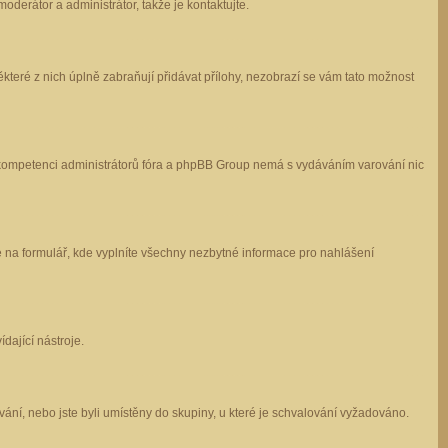
oderátor a administrátor, takže je kontaktujte.
které z nich úplně zabraňují přidávat přílohy, nezobrazí se vám tato možnost
 v kompetenci administrátorů fóra a phpBB Group nemá s vydáváním varování nic
e na formulář, kde vyplníte všechny nezbytné informace pro nahlášení
dající nástroje.
ání, nebo jste byli umístěny do skupiny, u které je schvalování vyžadováno.