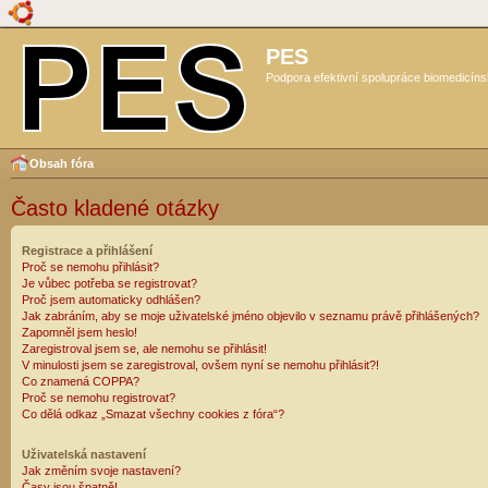
PES
Podpora efektivní spolupráce biomedicíns
Obsah fóra
Často kladené otázky
Registrace a přihlášení
Proč se nemohu přihlásit?
Je vůbec potřeba se registrovat?
Proč jsem automaticky odhlášen?
Jak zabráním, aby se moje uživatelské jméno objevilo v seznamu právě přihlášených?
Zapomněl jsem heslo!
Zaregistroval jsem se, ale nemohu se přihlásit!
V minulosti jsem se zaregistroval, ovšem nyní se nemohu přihlásit?!
Co znamená COPPA?
Proč se nemohu registrovat?
Co dělá odkaz „Smazat všechny cookies z fóra“?
Uživatelská nastavení
Jak změním svoje nastavení?
Časy jsou špatně!