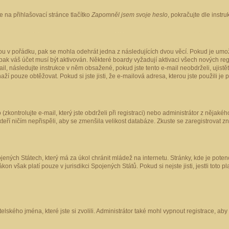
 na přihlašovací stránce tlačítko
Zapomněl jsem svoje heslo
, pokračujte dle instr
ou v pořádku, pak se mohla odehrát jedna z následujících dvou věcí. Pokud je umož
pak váš účet musí být aktivován. Některé boardy vyžadují aktivaci všech nových reg
-mail, následujte instrukce v něm obsažené, pokud jste tento e-mail neobdrželi, uji
naží pouze obtěžovat. Pokud si jste jisti, že e-mailová adresa, kterou jste použili je
kontrolujte e-mail, který jste obdrželi při registraci) nebo administrátor z nějaké
 kteří ničím nepřispěli, aby se zmenšila velikost databáze. Zkuste se zaregistrovat z
ených Státech, který má za úkol chránit mládež na internetu. Stránky, kde je poten
kon však platí pouze v jurisdikci Spojených Států. Pokud si nejste jisti, jestli tot
elského jména, které jste si zvolili. Administrátor také mohl vypnout registrace, ab