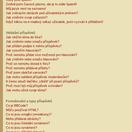
Změnil jsem časové pásmo, ale je to stále špatně!
Můj jazyk není na seznamu!
Jak zobrazím obrázek pod uživatelským jménem?
Jak změním svoje zařazení?
Když kliknu na e-mailový odkaz uživatele, jsem vyzván k přihlášení!
Vkládání příspěvků
Jak vložím téma do fóra?
Jak změním nebo smažu příspěvek?
Jak přidám podpis k mému příspěvku?
Jak vytvořím hlasování?
Proč nemohu přidat více možností pro hlasování?
Jak změním nebo smažu hlasování?
Proč se nemohu dostat k fóru?
Proč nemohu přidávat přílohy?
Proč jsem obdržel varování?
Jak mohu nahlásit příspěvek moderátorům?
K čemu slouží tlačítko „Uložit“ při psaní příspěvků?
Proč musí být můj příspěvek schválen?
Jak mohu oživit svoje téma?
Formátování a typy příspěvků
Co je BBCode?
Můžu používat HTML?
Co to jsou smajlíci (emotikony)?
Mohu přidávat obrázky?
Co to jsou Globální oznámení?
Co to jsou oznámení?