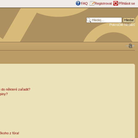
FAQ
Registrovat
Přihlásit se
Pokročilé hledání
 do některé zařadit?
piny?
ěkoho z fóra!