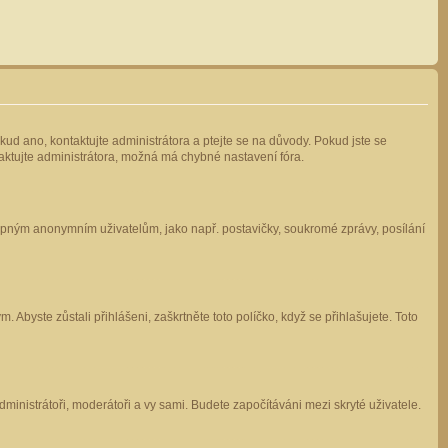
kud ano, kontaktujte administrátora a ptejte se na důvody. Pokud jste se
ntaktujte administrátora, možná má chybné nastavení fóra.
stupným anonymním uživatelům, jako např. postavičky, soukromé zprávy, posílání
 Abyste zůstali přihlášeni, zaškrtněte toto políčko, když se přihlašujete. Toto
administrátoři, moderátoři a vy sami. Budete započítáváni mezi skryté uživatele.