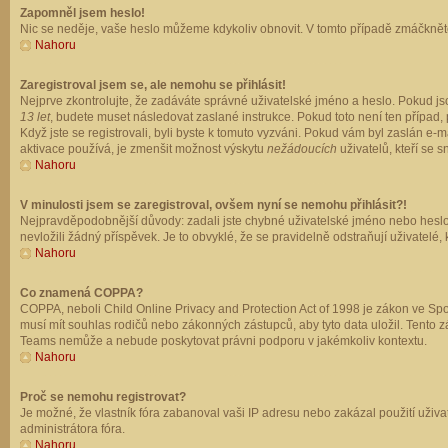
Zapomněl jsem heslo!
Nic se neděje, vaše heslo můžeme kdykoliv obnovit. V tomto případě zmáčkněte
Nahoru
Zaregistroval jsem se, ale nemohu se přihlásit!
Nejprve zkontrolujte, že zadáváte správné uživatelské jméno a heslo. Pokud js
13 let
, budete muset následovat zaslané instrukce. Pokud toto není ten případ, 
Když jste se registrovali, byli byste k tomuto vyzváni. Pokud vám byl zaslán e
aktivace používá, je zmenšit možnost výskytu
nežádoucích
uživatelů, kteří se s
Nahoru
V minulosti jsem se zaregistroval, ovšem nyní se nemohu přihlásit?!
Nejpravděpodobnější důvody: zadali jste chybné uživatelské jméno nebo heslo (z
nevložili žádný příspěvek. Je to obvyklé, že se pravidelně odstraňují uživatelé,
Nahoru
Co znamená COPPA?
COPPA, neboli Child Online Privacy and Protection Act of 1998 je zákon ve Spoj
musí mít souhlas rodičů nebo zákonných zástupců, aby tyto data uložil. Tento zá
Teams nemůže a nebude poskytovat právni podporu v jakémkoliv kontextu.
Nahoru
Proč se nemohu registrovat?
Je možné, že vlastník fóra zabanoval vaši IP adresu nebo zakázal použití uživat
administrátora fóra.
Nahoru