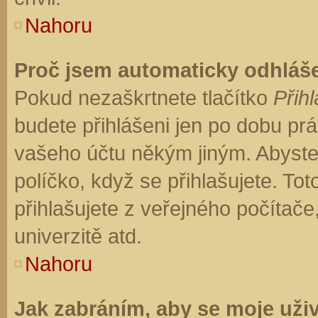
Nahoru
Proč jsem automaticky odhláš
Pokud nezaškrtnete tlačítko
Přihl
budete přihlášeni jen po dobu prá
vašeho účtu někým jiným. Abyste z
políčko, když se přihlašujete. T
přihlašujete z veřejného počítače
univerzitě atd.
Nahoru
Jak zabráním, aby se moje uži