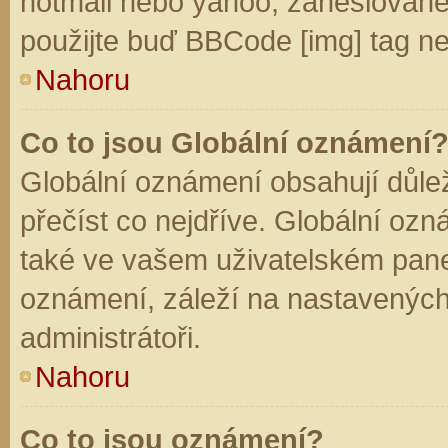
hotmail nebo yahoo, zaheslované
použijte buď BBCode [img] tag ne
Nahoru
Co to jsou Globální oznámení
Globální oznámení obsahují důleži
přečíst co nejdříve. Globální oz
také ve vašem uživatelském panelu
oznámení, záleží na nastavených
administrátoři.
Nahoru
Co to jsou oznámení?