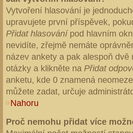
Vytvoření hlasování je jednoduch
upravujete první příspěvek, pokud
Přidat hlasování
pod hlavním okn
nevidíte, zřejmě nemáte oprávněn
název ankety a pak alespoň dvě
otázky a klikněte na
Přidat odpo
anketu, kde 0 znamená neomezen
můžete zadat, určuje administrát
Nahoru
Proč nemohu přidat více možno