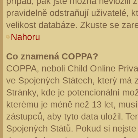
případ, pak jste možná nevložili 
pravidelně odstraňují uživatelé, k
velikost databáze. Zkuste se zare
Nahoru
Co znamená COPPA?
COPPA, neboli Child Online Priva
ve Spojených Státech, který má z
Stránky, kde je potencionální mož
kterému je méně než 13 let, mus
zástupců, aby tyto data uložil. Te
Spojených Států. Pokud si nejste jis