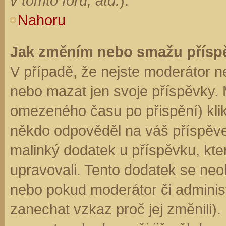
v tomto fóru, atd.
).
Nahoru
Jak změním nebo smažu přísp
V případě, že nejste moderátor n
nebo mazat jen svoje příspěvky. 
omezeného času po přispění) klik
někdo odpověděl na váš příspěve
malinký dodatek u příspěvku, kter
upravovali. Tento dodatek se neo
nebo pokud moderátor či administr
zanechat vzkaz proč jej změnili)