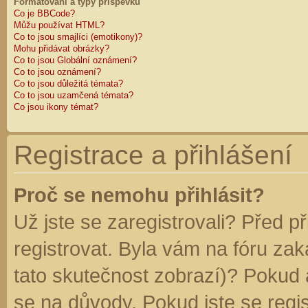
Formátování a typy příspěvků
Co je BBCode?
Můžu používat HTML?
Co to jsou smajlíci (emotikony)?
Mohu přidávat obrázky?
Co to jsou Globální oznámení?
Co to jsou oznámení?
Co to jsou důležitá témata?
Co to jsou uzamčená témata?
Co jsou ikony témat?
Registrace a přihlášení
Proč se nemohu přihlásit?
Už jste se zaregistrovali? Před p
registrovat. Byla vám na fóru za
tato skutečnost zobrazí)? Pokud a
se na důvody. Pokud jste se regist