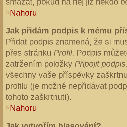
smazat, pokud na něj již někdo o
Nahoru
Jak přidám podpis k mému př
Přidat podpis znamená, že si musí
přes stránku
Profil
. Podpis můžet
zatržením položky
Připojit podpis
všechny vaše příspěvky zaškrtnu
profilu (je možné nepřidávat po
tohoto zaškrtnutí).
Nahoru
Jak vytvořím hlasování?