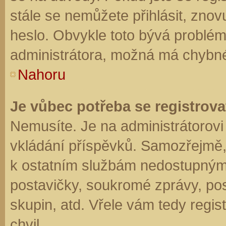
stále se nemůžete přihlásit, znov
heslo. Obvykle toto bývá problém
administrátora, možná má chybné
Nahoru
Je vůbec potřeba se registrova
Nemusíte. Je na administrátorovi f
vkládání příspěvků. Samozřejmě,
k ostatním službám nedostupným
postavičky, soukromé zprávy, posí
skupin, atd. Vřele vám tedy regis
chvil.