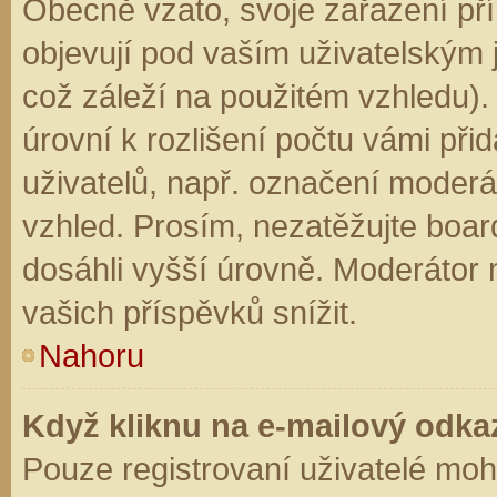
Obecně vzato, svoje zařazení př
objevují pod vaším uživatelským
což záleží na použitém vzhledu).
úrovní k rozlišení počtu vámi přid
uživatelů, např. označení moderá
vzhled. Prosím, nezatěžujte boar
dosáhli vyšší úrovně. Moderátor
vašich příspěvků snížit.
Nahoru
Když kliknu na e-mailový odkaz
Pouze registrovaní uživatelé moh