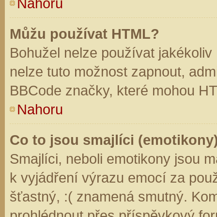
Nahoru
Můžu používat HTML?
Bohužel nelze používat jakékoliv
nelze tuto možnost zapnout, admi
BBCode značky, které mohou HT
Nahoru
Co to jsou smajlíci (emotikony
Smajlíci, neboli emotikony jsou m
k vyjádření výrazu emocí za použ
šťastný, :( znamená smutný. Kom
prohlédnout přes příspěvkový for