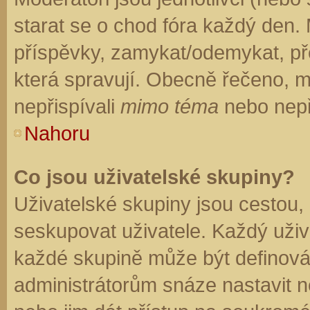
starat se o chod fóra každý den.
příspěvky, zamykat/odemykat, př
která spravují. Obecně řečeno, mo
nepřispívali
mimo téma
nebo nepři
Nahoru
Co jsou uživatelské skupiny?
Uživatelské skupiny jsou cestou,
seskupovat uživatele. Každý uživa
každé skupině může být definován
administrátorům snáze nastavit n