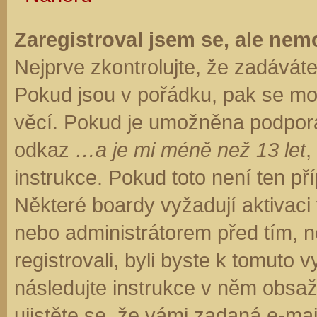
Zaregistroval jsem se, ale nemo
Nejprve zkontrolujte, že zadávát
Pokud jsou v pořádku, pak se moh
věcí. Pokud je umožněna podpora C
odkaz
…a je mi méně než 13 let
,
instrukce. Pokud toto není ten př
Některé boardy vyžadují aktivaci
nebo administrátorem před tím, ne
registrovali, byli byste k tomuto
následujte instrukce v něm obsaže
ujistěte se, že vámi zadaná e-ma