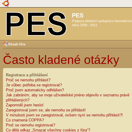
PES
Podpora efektivní spolupráce biomedicín
sféry 2009 - 2012
Obsah fóra
Často kladené otázky
Registrace a přihlášení
Proč se nemohu přihlásit?
Je vůbec potřeba se registrovat?
Proč jsem automaticky odhlášen?
Jak zabráním, aby se moje uživatelské jméno objevilo v seznamu právě
přihlášených?
Zapomněl jsem heslo!
Zaregistroval jsem se, ale nemohu se přihlásit!
V minulosti jsem se zaregistroval, ovšem nyní se nemohu přihlásit?!
Co znamená COPPA?
Proč se nemohu registrovat?
Co dělá odkaz „Smazat všechny cookies z fóra“?