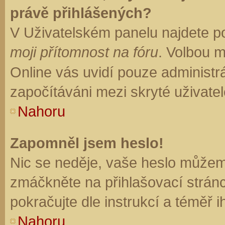
právě přihlášených?
V Uživatelském panelu najdete p
moji přítomnost na fóru
. Volbou 
Online vás uvidí pouze administrá
započítáváni mezi skryté uživatel
Nahoru
Zapomněl jsem heslo!
Nic se neděje, vaše heslo můžem
zmáčkněte na přihlašovací stránc
pokračujte dle instrukcí a téměř i
Nahoru