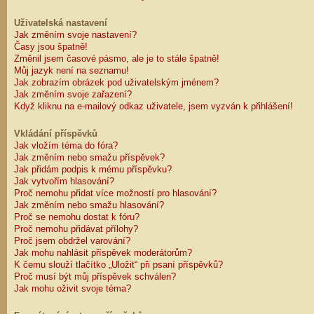
Uživatelská nastavení
Jak změním svoje nastavení?
Časy jsou špatně!
Změnil jsem časové pásmo, ale je to stále špatně!
Můj jazyk není na seznamu!
Jak zobrazím obrázek pod uživatelským jménem?
Jak změním svoje zařazení?
Když kliknu na e-mailový odkaz uživatele, jsem vyzván k přihlášení!
Vkládání příspěvků
Jak vložím téma do fóra?
Jak změním nebo smažu příspěvek?
Jak přidám podpis k mému příspěvku?
Jak vytvořím hlasování?
Proč nemohu přidat více možností pro hlasování?
Jak změním nebo smažu hlasování?
Proč se nemohu dostat k fóru?
Proč nemohu přidávat přílohy?
Proč jsem obdržel varování?
Jak mohu nahlásit příspěvek moderátorům?
K čemu slouží tlačítko „Uložit“ při psaní příspěvků?
Proč musí být můj příspěvek schválen?
Jak mohu oživit svoje téma?