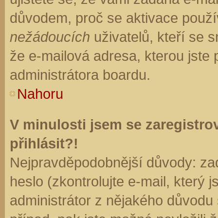
důvodem, proč se aktivace použí
nežádoucích
uživatelů, kteří se s
že e-mailová adresa, kterou jste p
administrátora boardu.
Nahoru
V minulosti jsem se zaregistr
přihlásit?!
Nejpravděpodobnější důvody: zad
heslo (zkontrolujte e-mail, který j
administrátor z nějakého důvodu 