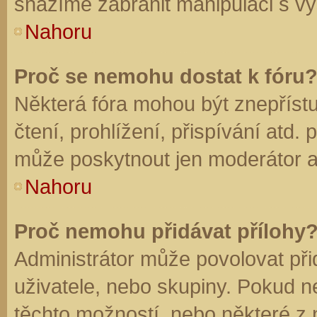
snažíme zabránit manipulaci s vý
Nahoru
Proč se nemohu dostat k fóru
Některá fóra mohou být znepříst
čtení, prohlížení, přispívání atd. 
může poskytnout jen moderátor a a
Nahoru
Proč nemohu přidávat přílohy
Administrátor může povolovat přid
uživatele, nebo skupiny. Pokud 
těchto možností, nebo některé z n