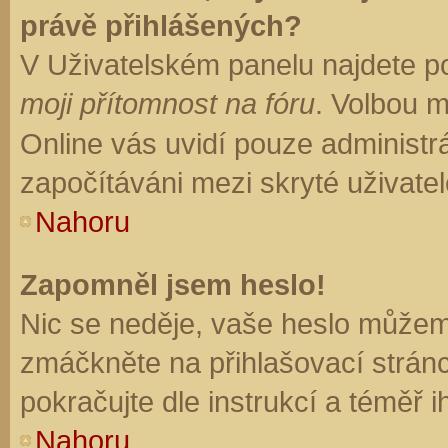
právě přihlášených?
V Uživatelském panelu najdete p
moji přítomnost na fóru
. Volbou 
Online vás uvidí pouze administrá
započítáváni mezi skryté uživatel
Nahoru
Zapomněl jsem heslo!
Nic se neděje, vaše heslo můžem
zmáčkněte na přihlašovací stránc
pokračujte dle instrukcí a téměř i
Nahoru