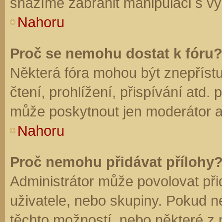
snažíme zabránit manipulaci s vý
Nahoru
Proč se nemohu dostat k fóru
Některá fóra mohou být znepříst
čtení, prohlížení, přispívání atd. 
může poskytnout jen moderátor a a
Nahoru
Proč nemohu přidávat přílohy
Administrátor může povolovat přid
uživatele, nebo skupiny. Pokud 
těchto možností, nebo některé z n