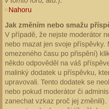
v tomto fóru, atd.
).
Nahoru
Jak změním nebo smažu přísp
V případě, že nejste moderátor n
nebo mazat jen svoje příspěvky. 
omezeného času po přispění) klik
někdo odpověděl na váš příspěve
malinký dodatek u příspěvku, kter
upravovali. Tento dodatek se neo
nebo pokud moderátor či administr
zanechat vzkaz proč jej změnili)