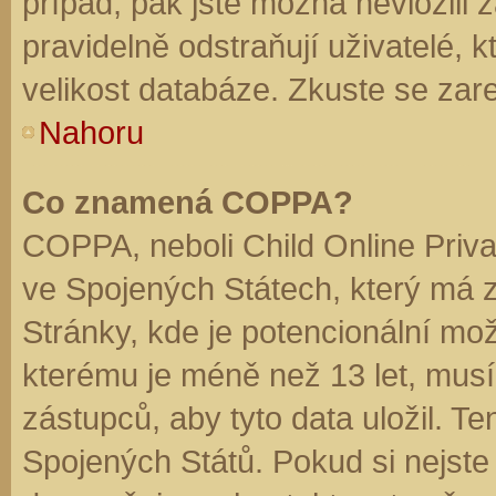
případ, pak jste možná nevložili 
pravidelně odstraňují uživatelé, k
velikost databáze. Zkuste se zare
Nahoru
Co znamená COPPA?
COPPA, neboli Child Online Priva
ve Spojených Státech, který má z
Stránky, kde je potencionální mož
kterému je méně než 13 let, mus
zástupců, aby tyto data uložil. Te
Spojených Států. Pokud si nejste jis