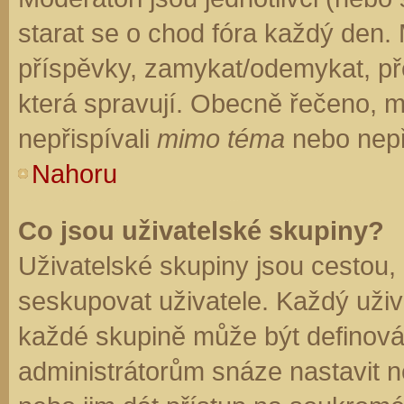
starat se o chod fóra každý den.
příspěvky, zamykat/odemykat, př
která spravují. Obecně řečeno, mo
nepřispívali
mimo téma
nebo nepři
Nahoru
Co jsou uživatelské skupiny?
Uživatelské skupiny jsou cestou,
seskupovat uživatele. Každý uživa
každé skupině může být definován
administrátorům snáze nastavit n