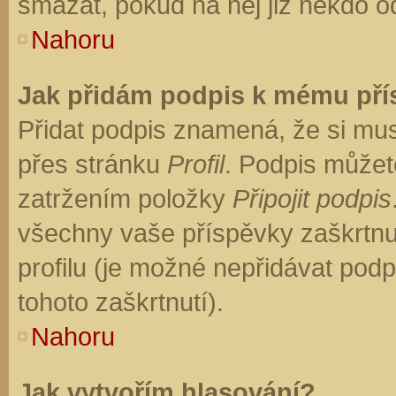
smazat, pokud na něj již někdo o
Nahoru
Jak přidám podpis k mému př
Přidat podpis znamená, že si musí
přes stránku
Profil
. Podpis můžet
zatržením položky
Připojit podpis
všechny vaše příspěvky zaškrtnu
profilu (je možné nepřidávat po
tohoto zaškrtnutí).
Nahoru
Jak vytvořím hlasování?