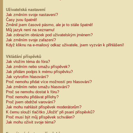
Uživatelská nastavení
Jak změním svoje nastavení?
Časy jsou špatně!
Změnil jsem časové pásmo, ale je to stále špatně!
Můj jazyk není na seznamu!
Jak zobrazím obrázek pod uživatelským jménem?
Jak změním svoje zařazení?
Když kliknu na e-mailový odkaz uživatele, jsem vyzván k přihlášení!
Vkládání příspěvků
Jak vložím téma do fóra?
Jak změním nebo smažu příspěvek?
Jak přidám podpis k mému příspěvku?
Jak vytvořím hlasování?
Proč nemohu přidat více možností pro hlasování?
Jak změním nebo smažu hlasování?
Proč se nemohu dostat k fóru?
Proč nemohu přidávat přílohy?
Proč jsem obdržel varování?
Jak mohu nahlásit příspěvek moderátorům?
K čemu slouží tlačítko „Uložit“ při psaní příspěvků?
Proč musí být můj příspěvek schválen?
Jak mohu oživit svoje téma?