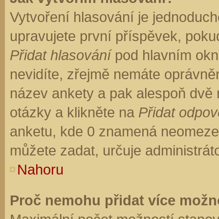
Vytvoření hlasování je jednoduch
upravujete první příspěvek, pokud
Přidat hlasování
pod hlavním okn
nevidíte, zřejmě nemáte oprávněn
název ankety a pak alespoň dvě
otázky a klikněte na
Přidat odpo
anketu, kde 0 znamená neomezen
můžete zadat, určuje administrát
Nahoru
Proč nemohu přidat více možno