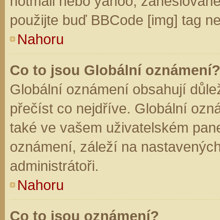
hotmail nebo yahoo, zaheslované
použijte buď BBCode [img] tag ne
Nahoru
Co to jsou Globální oznámení
Globální oznámení obsahují důleži
přečíst co nejdříve. Globální oz
také ve vašem uživatelském panelu
oznámení, záleží na nastavených
administrátoři.
Nahoru
Co to jsou oznámení?