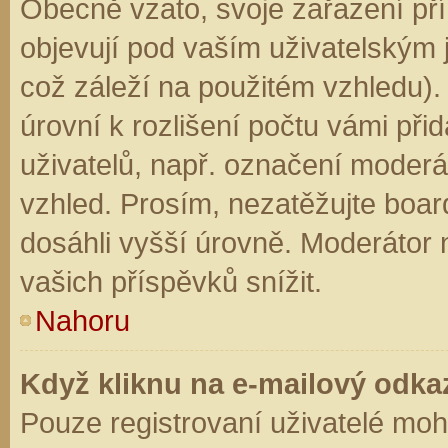
Obecně vzato, svoje zařazení př
objevují pod vaším uživatelským
což záleží na použitém vzhledu).
úrovní k rozlišení počtu vámi přid
uživatelů, např. označení moderá
vzhled. Prosím, nezatěžujte boar
dosáhli vyšší úrovně. Moderátor
vašich příspěvků snížit.
Nahoru
Když kliknu na e-mailový odkaz
Pouze registrovaní uživatelé moh