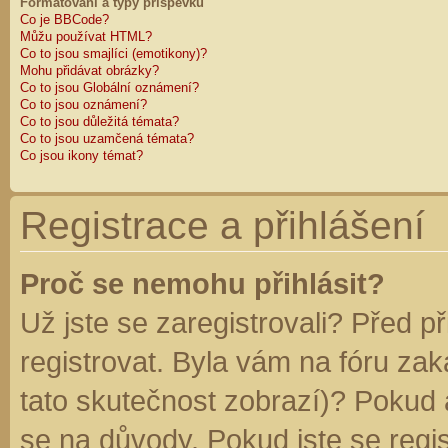
Formátování a typy příspěvků
Co je BBCode?
Můžu používat HTML?
Co to jsou smajlíci (emotikony)?
Mohu přidávat obrázky?
Co to jsou Globální oznámení?
Co to jsou oznámení?
Co to jsou důležitá témata?
Co to jsou uzamčená témata?
Co jsou ikony témat?
Registrace a přihlášení
Proč se nemohu přihlásit?
Už jste se zaregistrovali? Před p
registrovat. Byla vám na fóru za
tato skutečnost zobrazí)? Pokud a
se na důvody. Pokud jste se regist