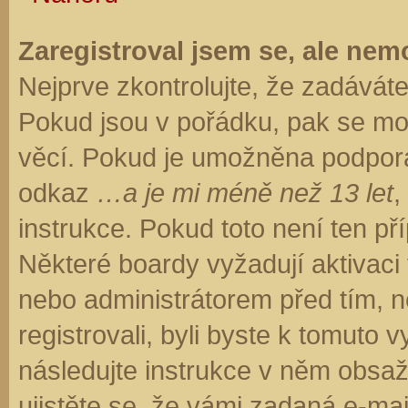
Zaregistroval jsem se, ale nemo
Nejprve zkontrolujte, že zadávát
Pokud jsou v pořádku, pak se moh
věcí. Pokud je umožněna podpora C
odkaz
…a je mi méně než 13 let
,
instrukce. Pokud toto není ten př
Některé boardy vyžadují aktivaci
nebo administrátorem před tím, ne
registrovali, byli byste k tomuto
následujte instrukce v něm obsaže
ujistěte se, že vámi zadaná e-ma