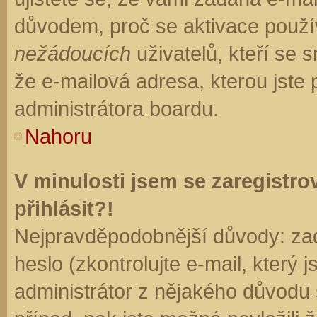
důvodem, proč se aktivace použí
nežádoucích
uživatelů, kteří se s
že e-mailová adresa, kterou jste p
administrátora boardu.
Nahoru
V minulosti jsem se zaregistr
přihlásit?!
Nejpravděpodobnější důvody: zad
heslo (zkontrolujte e-mail, který j
administrátor z nějakého důvodu 