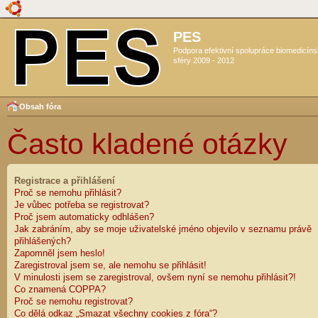
PES
Podpora efektivní spolupráce biomedicín
sféry 2009 - 2012
Obsah fóra
Často kladené otázky
Registrace a přihlášení
Proč se nemohu přihlásit?
Je vůbec potřeba se registrovat?
Proč jsem automaticky odhlášen?
Jak zabráním, aby se moje uživatelské jméno objevilo v seznamu právě
přihlášených?
Zapomněl jsem heslo!
Zaregistroval jsem se, ale nemohu se přihlásit!
V minulosti jsem se zaregistroval, ovšem nyní se nemohu přihlásit?!
Co znamená COPPA?
Proč se nemohu registrovat?
Co dělá odkaz „Smazat všechny cookies z fóra“?