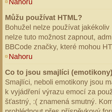
Nahoru
Můžu používat HTML?
Bohužel nelze používat jakékoliv
nelze tuto možnost zapnout, admi
BBCode značky, které mohou HT
Nahoru
Co to jsou smajlíci (emotikony
Smajlíci, neboli emotikony jsou m
k vyjádření výrazu emocí za použ
šťastný, :( znamená smutný. Kom
prohlédnout přes příspěvkový for