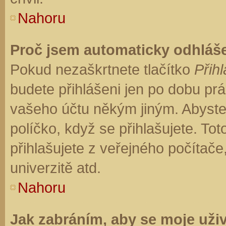
Nahoru
Proč jsem automaticky odhláš
Pokud nezaškrtnete tlačítko
Přihl
budete přihlášeni jen po dobu prá
vašeho účtu někým jiným. Abyste z
políčko, když se přihlašujete. T
přihlašujete z veřejného počítače
univerzitě atd.
Nahoru
Jak zabráním, aby se moje uži