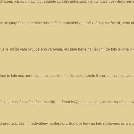
ížení, přispívání atd. potřebujete zvláštní autorizaci, kterou může poskytnout jen m
nebo skupiny. Pokud nemáte dostatečná oprávnění z jedné z těchto možností, nebo ně
porušíte, může vám být uděleno varování. Prosíme berte na vědomí, že toto je plně
okud je tato možnost povolena, u každého příspěvku uvidíte ikonu, která vás přived
o jejich opětovné načtení navštivte uživatelský panel, odkud jsou dostupné odpoví
být před zobrazením schváleny moderátory. Buďto je tedy na fóru nastaveno schvalov