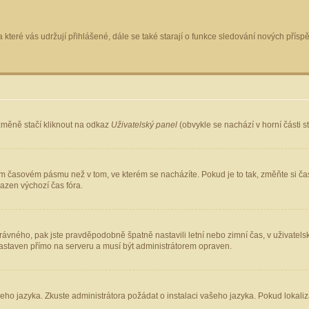
 které vás udržují přihlášené, dále se také starají o funkce sledování nových pří
změně stačí kliknout na odkaz
Uživatelský panel
(obvykle se nachází v horní části 
ém časovém pásmu než v tom, ve kterém se nacházíte. Pokud je to tak, změňte si ča
azen výchozí čas fóra.
ho správného, pak jste pravděpodobně špatně nastavili letní nebo zimní čas, v uživ
staven přímo na serveru a musí být administrátorem opraven.
šeho jazyka. Zkuste administrátora požádat o instalaci vašeho jazyka. Pokud lokaliz