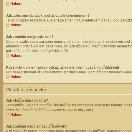
Nahoru
Jak zobrazím obrázek pod uživatelským jménem?
Tento obrázek se nazývá avatar. Lze změnit v Uživatelském panelu pod záložkou 
Nahoru
Jak změním svoje zařazení?
Obecně vzato, svoje zařazení přímo změnit nemůžete (úrovně se objevují pod v
přidaných příspěvků a k identifikaci určitých uživatelů, např. označení moderá
pak může počet vašich příspěvků snížit.
Nahoru
Když kliknu na e-mailový odkaz uživatele, jsem vyzván k přihlášení!
Pouze registrovaní uživatelé mohou posílat e-mail lidem přes nastavený e-mailo
Nahoru
Vkládání příspěvků
Jak vložím téma do fóra?
Jednoduše. Klikněte na příslušné tlačítko na obrazovce fóra nebo tématu. Možn
téma do tohoto fóra, Můžete hlasovat v tomto fóru, atd.
).
Nahoru
Jak změním nebo smažu příspěvek?
V případě, že nejste moderátor nebo administrátor, tak můžete upravovat nebo 