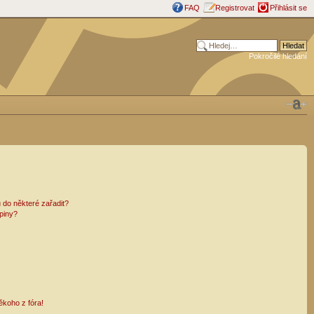
FAQ
Registrovat
Přihlásit se
Pokročilé hledání
 do některé zařadit?
piny?
ěkoho z fóra!