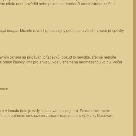
 zatím nikdo neodpověděl nebo pokud moderátor či administrátor změnili
pojit podpis
. Můžete rovněž přidat stejný podpis pro všechny vaše příspěvky
vním oknem na přidávání příspěvků (pokud to nevidíte, zřejmě nemáte
ké přidat časový limit pro anketu, kde 0 znamená neomezenou volbu. Počet
rmace.
ek v tématu (toto je vždy s hlasováním spojeno). Pokud nikdo zatím
Tímto opatřením se snažíme zabránit manipulaci s výsledky hlasování.