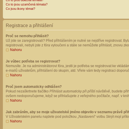
Co to jsou důležitá témata?
Co to jsou uzamčená témata?
Co jsou ikony témat?
Registrace a přihlášení
Proč se nemohu přihlásit?
Už jste se zaregistrovali? Před přihlášením je nutné se nejdříve registrovat. B
registrovali, nebyli jste z fóra vyloučeni a stále se nemůžete přihlásit, znovu
Nahoru
Je vůbec potřeba se registrovat?
Nemusíte. Je na administrátorovi fóra, jestli je potřeba se registrovat ke vk
e-mailů uživatelům, přihlášení do skupin, atd. Vřele vám tedy registraci doporu
Nahoru
Proč jsem automaticky odhlášen?
Pokud nezaškrtnete tlačítko
Přihlásit automaticky při příští návštěvě
, budete při
ovšem nedoporučujeme, když se přihlašujete z veřejného počítače, např. v knih
Nahoru
Jak zabráním, aby se moje uživatelské jméno objevilo v seznamu právě př
V Uživatelském panelu najdete pod položkou „Nastavení“ volbu
Skrýt moji přít
Nahoru