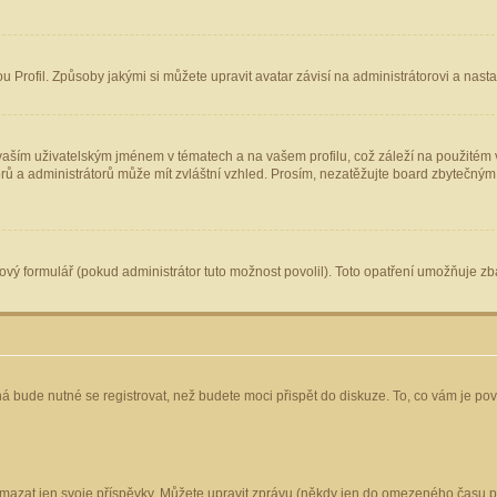
Profil. Způsoby jakými si můžete upravit avatar závisí na administrátorovi a nast
aším uživatelským jménem v tématech a na vašem profilu, což záleží na použitém v
torů a administrátorů může mít zvláštní vzhled. Prosím, nezatěžujte board zbytečným
vý formulář (pokud administrátor tuto možnost povolil). Toto opatření umožňuje zba
á bude nutné se registrovat, než budete moci přispět do diskuze. To, co vám je po
mazat jen svoje příspěvky. Můžete upravit zprávu (někdy jen do omezeného času po 