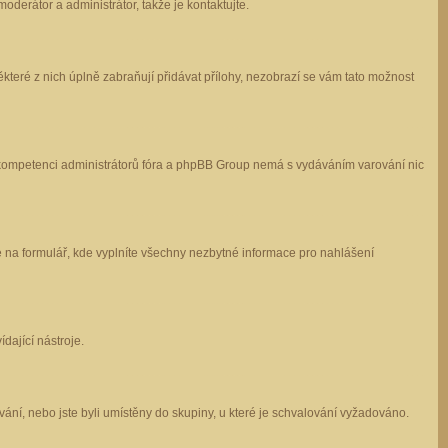
oderátor a administrátor, takže je kontaktujte.
které z nich úplně zabraňují přidávat přílohy, nezobrazí se vám tato možnost
 v kompetenci administrátorů fóra a phpBB Group nemá s vydáváním varování nic
e na formulář, kde vyplníte všechny nezbytné informace pro nahlášení
dající nástroje.
ání, nebo jste byli umístěny do skupiny, u které je schvalování vyžadováno.