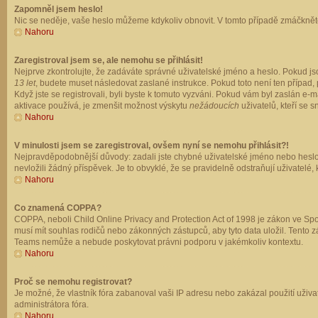
Zapomněl jsem heslo!
Nic se neděje, vaše heslo můžeme kdykoliv obnovit. V tomto případě zmáčkněte
Nahoru
Zaregistroval jsem se, ale nemohu se přihlásit!
Nejprve zkontrolujte, že zadáváte správné uživatelské jméno a heslo. Pokud js
13 let
, budete muset následovat zaslané instrukce. Pokud toto není ten případ, 
Když jste se registrovali, byli byste k tomuto vyzváni. Pokud vám byl zaslán e
aktivace používá, je zmenšit možnost výskytu
nežádoucích
uživatelů, kteří se s
Nahoru
V minulosti jsem se zaregistroval, ovšem nyní se nemohu přihlásit?!
Nejpravděpodobnější důvody: zadali jste chybné uživatelské jméno nebo heslo (z
nevložili žádný příspěvek. Je to obvyklé, že se pravidelně odstraňují uživatelé,
Nahoru
Co znamená COPPA?
COPPA, neboli Child Online Privacy and Protection Act of 1998 je zákon ve Spoj
musí mít souhlas rodičů nebo zákonných zástupců, aby tyto data uložil. Tento zá
Teams nemůže a nebude poskytovat právni podporu v jakémkoliv kontextu.
Nahoru
Proč se nemohu registrovat?
Je možné, že vlastník fóra zabanoval vaši IP adresu nebo zakázal použití uživat
administrátora fóra.
Nahoru