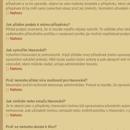
příspěvek a vy ho upravíte, objeví se vám malinký dodatek u příspěvku, který u
příspěvek (ti by měli sami zanechat vzkaz proč jej změnili). Normální uživate
Nahoru
Jak přidám podpis k mému příspěvku?
Přidat podpis znamená, že si musíte nejdřív nějaký vytvořit. To uděláte přes st
zaškrtnutím příslušného políčka v nastavení profilu (je možné nepřidávat podp
Nahoru
Jak vytvořím hlasování?
Vytvoření hlasování je jednoduché. Když přidáte nový příspěvek (nebo upravuje
oprávnění vytvářet ankety). Měli byste zadat název ankety a pak alespoň dvě 
odpovědí, které můžete zadat, určuje administrátor boardu.
Nahoru
Proč nemohu přidat více možností pro hlasování?
Maximální počet možností stanovuje administrátor. Pokud si myslíte, že opravdu
Nahoru
Jak změním nebo smažu hlasování?
Je to stejné jako s příspěvky, hlasování mohou být upravována původním autor
nehlasoval, pak uživatelé mohou vymazat nebo změnit položku v hlasování, v př
Nahoru
Proč se nemohu dostat k fóru?