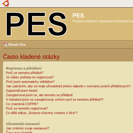
PES
Podpora efektivní spolupráce biomedicíns
Obsah fóra
Často kladené otázky
Registrace a přihlášení
Proč se nemohu přihlásit?
Je vůbec potřeba se registrovat?
Proč jsem automaticky odhlášen?
Jak zabráním, aby se moje uživatelské jméno objevilo v seznamu právě přihlášených?
Zapomněl jsem heslo!
Zaregistroval jsem se, ale nemohu se přihlásit!
V minulosti jsem se zaregistroval, ovšem nyní se nemohu přihlásit?!
Co znamená COPPA?
Proč se nemohu registrovat?
Co dělá odkaz „Smazat všechny cookies z fóra“?
Uživatelská nastavení
Jak změním svoje nastavení?
Časy jsou špatně!