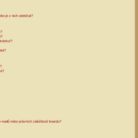
bo je z nich odebírat?
h?
ů?
tránku!?
ata?
i?
ra?
mailů nebo právních záležitostí boardu?