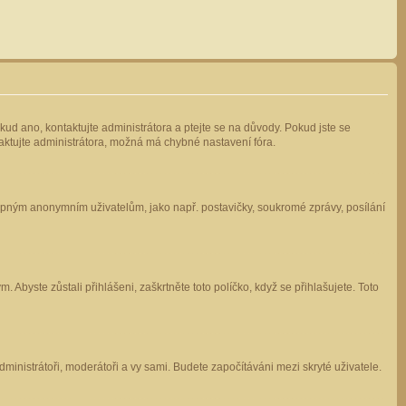
kud ano, kontaktujte administrátora a ptejte se na důvody. Pokud jste se
ntaktujte administrátora, možná má chybné nastavení fóra.
stupným anonymním uživatelům, jako např. postavičky, soukromé zprávy, posílání
 Abyste zůstali přihlášeni, zaškrtněte toto políčko, když se přihlašujete. Toto
administrátoři, moderátoři a vy sami. Budete započítáváni mezi skryté uživatele.