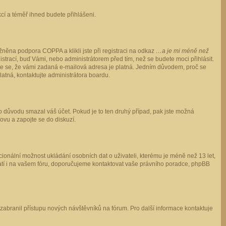
ukcí a téměř ihned budete přihlášeni.
něna podpora COPPA a klikli jste při registraci na odkaz
…a je mi méně než
istrací, buď Vámi, nebo administrátorem před tím, než se budete moci přihlásit.
stěte se, že vámi zadaná e-mailová adresa je platná. Jedním důvodem, proč se
 platná, kontaktujte administrátora boardu.
ho důvodu smazal váš účet. Pokud je to ten druhý případ, pak jste možná
novu a zapojte se do diskuzí.
cionální možnost ukládání osobních dat o uživateli, kterému je méně než 13 let,
o platí i na vašem fóru, doporučujeme kontaktovat vaše právního poradce, phpBB
y zabranil přístupu nových návštěvníků na fórum. Pro další informace kontaktuje