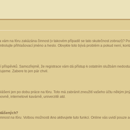
yla vám na fóru zakázána činnost (v takovém případě se tato skutečnost zobrazí)? Po
 zkontrolujte přihlašovací jméno a heslo. Obvykle toto bývá problém a pokud není, ko
ládání příspěvků. Samozřejmě, že registrace vám dá přístup k ostatním službám nedo
čujeme. Zabere to jen pár chvil.
hlášeni jen po dobu práce na fóru. Toto má zabránit zneužití vašeho účtu někým jiným.
ovně, internetové kavárně, univerzitě atd.
ihlášených?
omnost na fóru
. Volbou možnosti
Ano
aktivujete tuto funkci. Online vás uvidí pouze 