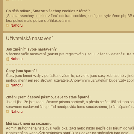
Co dělá odkaz „Smazat všechny cookies z fóra“?
„Smazat všechny cookies z fóra“ odstraní cookies, které jsou vytvořené phpBB a
fóra pokud máte potíže s přihlašováním.
Nahoru
Uživatelská nastavení
Jak změním svoje nastavení?
Všechna vaše nastavení (pokud jste registrováni) jsou uložena v databázi. Ke 
Nahoru
Časy jsou špatně!
Časy jsou téměř vždy v pořádku, ovšem to, co vidíte jsou časy zobrazené v jin
mohou měnit jen registrovaní uživatelé. Anonymním uživatelům bude vždy zobr
Nahoru
Změnil jsem časové pásmo, ale je to stále špatně!
Jste si jisti, že jste zadali časové pásmo správně, a přesto se čas liší od to
správném nastavení čas pořád neodpovídá tomu současnému, je čas špatně na
Nahoru
Můj jazyk není na seznamu!
Administrátor nenainstaloval vaši lokalizaci nebo nikdo nepřeložil fórum do va
k nalezení na webových stránkách phpBB (viz odkaz na stránkách fóra dole).