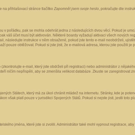
 na přihlašovací stránce tlačítko
Zapomněl jsem svoje heslo
, pokračujte dle instr
ou v pořádku, pak se mohla odehrát jedna z následujících dvou věcí. Pokud je umož
pak váš účet musí být aktivován. Některé boardy vyžadují aktivaci všech nových reg
-mail, následujte instrukce v něm obsažené, pokud jste tento e-mail neobdrželi, uji
naží pouze obtěžovat. Pokud si jste jisti, že e-mailová adresa, kterou jste použili je
kontrolujte e-mail, který jste obdrželi při registraci) nebo administrátor z nějaké
 kteří ničím nepřispěli, aby se zmenšila velikost databáze. Zkuste se zaregistrovat z
ených Státech, který má za úkol chránit mládež na internetu. Stránky, kde je poten
kon však platí pouze v jurisdikci Spojených Států. Pokud si nejste jisti, jestli tot
elského jména, které jste si zvolili. Administrátor také mohl vypnout registrace, ab