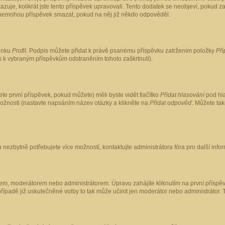
kazuje, kolikrát jste tento příspěvek upravovali. Tento dodatek se neobjeví, pokud
lé nemohou příspěvek smazat, pokud na něj již někdo odpověděl.
ránku
Profil
. Podpis můžete přidat k právě psanému příspěvku zatržením položky
Při
is k vybraným příspěvkům odstraněním tohoto zaškrtnutí).
te první příspěvek, pokud můžete) měli byste vidět tlačítko
Přidat hlasování
pod hla
možnosti (nastavte napsáním název otázky a klikněte na
Přidat odpověď
. Můžete ta
 nezbytně potřebujete více možností, kontaktujte administrátora fóra pro další info
em, moderátorem nebo administrátorem. Úpravu zahájíte kliknutím na první příspěv
ípadě již uskutečněné volby to tak může učinit jen moderátor nebo administrátor. 