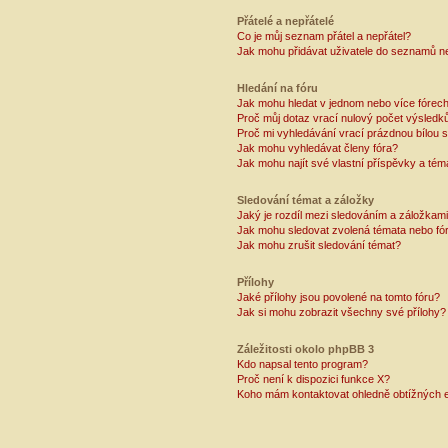
Přátelé a nepřátelé
Co je můj seznam přátel a nepřátel?
Jak mohu přidávat uživatele do seznamů ne
Hledání na fóru
Jak mohu hledat v jednom nebo více fórec
Proč můj dotaz vrací nulový počet výsledk
Proč mi vyhledávání vrací prázdnou bílou s
Jak mohu vyhledávat členy fóra?
Jak mohu najít své vlastní příspěvky a tém
Sledování témat a záložky
Jaký je rozdíl mezi sledováním a záložkam
Jak mohu sledovat zvolená témata nebo fó
Jak mohu zrušit sledování témat?
Přílohy
Jaké přílohy jsou povolené na tomto fóru?
Jak si mohu zobrazit všechny své přílohy?
Záležitosti okolo phpBB 3
Kdo napsal tento program?
Proč není k dispozici funkce X?
Koho mám kontaktovat ohledně obtížných e-