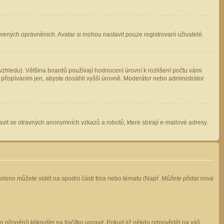
avených oprávněních. Avatar si mohou nastavit pouze registrovaní uživatelé.
zhledu). Většina boardů používají hodnocení úrovní k rozlišení počtu vámi
 přispíváním jen, abyste dosáhli vyšší úrovně. Moderátor nebo administrátor
vit se otravných anonymních vzkazů a robotů, které sbírají e-mailové adresy.
voleno můžete vidět na spodní části fóra nebo tématu (Např.
Můžete přidat nová
přispění) kliknutím na tlačítko
upravit
. Pokud již někdo odpověděl na váš