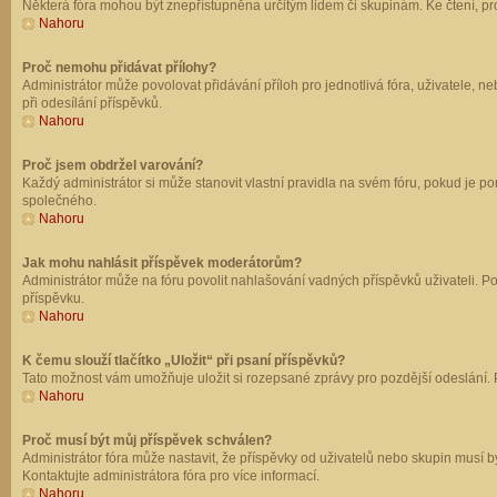
Některá fóra mohou být znepřístupněna určitým lidem či skupinám. Ke čtení, prohl
Nahoru
Proč nemohu přidávat přílohy?
Administrátor může povolovat přidávání příloh pro jednotlivá fóra, uživatele, 
při odesílání příspěvků.
Nahoru
Proč jsem obdržel varování?
Každý administrátor si může stanovit vlastní pravidla na svém fóru, pokud je 
společného.
Nahoru
Jak mohu nahlásit příspěvek moderátorům?
Administrátor může na fóru povolit nahlašování vadných příspěvků uživateli. P
příspěvku.
Nahoru
K čemu slouží tlačítko „Uložit“ při psaní příspěvků?
Tato možnost vám umožňuje uložit si rozepsané zprávy pro pozdější odeslání. Pr
Nahoru
Proč musí být můj příspěvek schválen?
Administrátor fóra může nastavit, že příspěvky od uživatelů nebo skupin musí 
Kontaktujte administrátora fóra pro více informací.
Nahoru