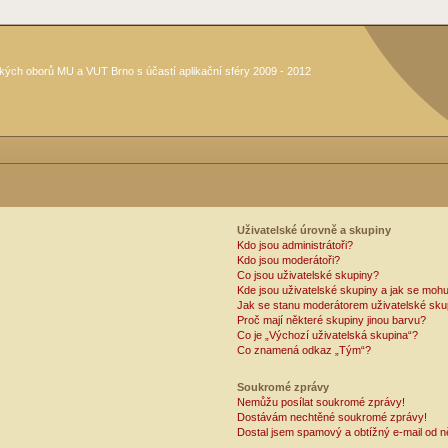
kých oborů MU a VUT Brno s účastí aplikační sféry 2009 - 2012
Uživatelské úrovně a skupiny
Kdo jsou administrátoři?
Kdo jsou moderátoři?
Co jsou uživatelské skupiny?
Kde jsou uživatelské skupiny a jak se mohu
Jak se stanu moderátorem uživatelské sku
Proč mají některé skupiny jinou barvu?
Co je „Výchozí uživatelská skupina“?
Co znamená odkaz „Tým“?
Soukromé zprávy
Nemůžu posílat soukromé zprávy!
Dostávám nechtěné soukromé zprávy!
Dostal jsem spamový a obtížný e-mail od n