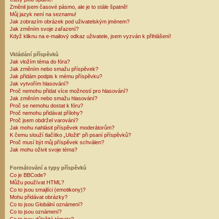
Změnil jsem časové pásmo, ale je to stále špatně!
Můj jazyk není na seznamu!
Jak zobrazím obrázek pod uživatelským jménem?
Jak změním svoje zařazení?
Když kliknu na e-mailový odkaz uživatele, jsem vyzván k přihlášení!
Vkládání příspěvků
Jak vložím téma do fóra?
Jak změním nebo smažu příspěvek?
Jak přidám podpis k mému příspěvku?
Jak vytvořím hlasování?
Proč nemohu přidat více možností pro hlasování?
Jak změním nebo smažu hlasování?
Proč se nemohu dostat k fóru?
Proč nemohu přidávat přílohy?
Proč jsem obdržel varování?
Jak mohu nahlásit příspěvek moderátorům?
K čemu slouží tlačítko „Uložit“ při psaní příspěvků?
Proč musí být můj příspěvek schválen?
Jak mohu oživit svoje téma?
Formátování a typy příspěvků
Co je BBCode?
Můžu používat HTML?
Co to jsou smajlíci (emotikony)?
Mohu přidávat obrázky?
Co to jsou Globální oznámení?
Co to jsou oznámení?