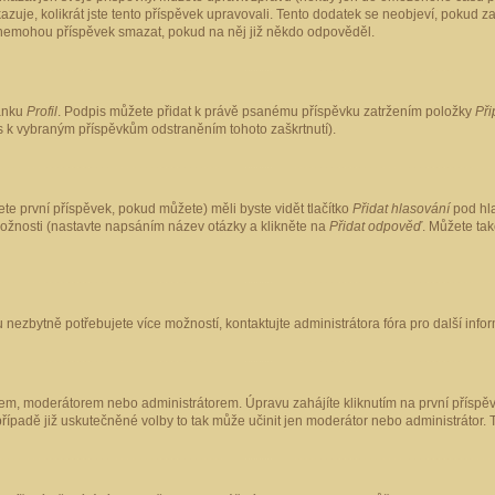
kazuje, kolikrát jste tento příspěvek upravovali. Tento dodatek se neobjeví, pokud
lé nemohou příspěvek smazat, pokud na něj již někdo odpověděl.
ránku
Profil
. Podpis můžete přidat k právě psanému příspěvku zatržením položky
Při
is k vybraným příspěvkům odstraněním tohoto zaškrtnutí).
te první příspěvek, pokud můžete) měli byste vidět tlačítko
Přidat hlasování
pod hla
možnosti (nastavte napsáním název otázky a klikněte na
Přidat odpověď
. Můžete ta
 nezbytně potřebujete více možností, kontaktujte administrátora fóra pro další info
em, moderátorem nebo administrátorem. Úpravu zahájíte kliknutím na první příspěv
ípadě již uskutečněné volby to tak může učinit jen moderátor nebo administrátor. 