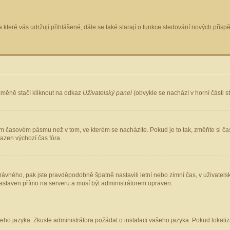
 které vás udržují přihlášené, dále se také starají o funkce sledování nových pří
změně stačí kliknout na odkaz
Uživatelský panel
(obvykle se nachází v horní části 
ém časovém pásmu než v tom, ve kterém se nacházíte. Pokud je to tak, změňte si ča
azen výchozí čas fóra.
ho správného, pak jste pravděpodobně špatně nastavili letní nebo zimní čas, v uživ
staven přímo na serveru a musí být administrátorem opraven.
šeho jazyka. Zkuste administrátora požádat o instalaci vašeho jazyka. Pokud lokaliz