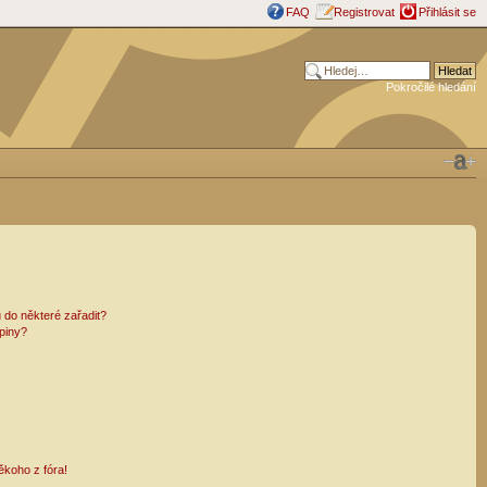
FAQ
Registrovat
Přihlásit se
Pokročilé hledání
 do některé zařadit?
piny?
ěkoho z fóra!