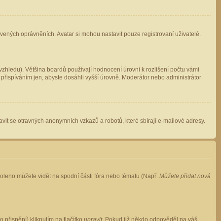
avených oprávněních. Avatar si mohou nastavit pouze registrovaní uživatelé.
zhledu). Většina boardů používají hodnocení úrovní k rozlišení počtu vámi
 přispíváním jen, abyste dosáhli vyšší úrovně. Moderátor nebo administrátor
vit se otravných anonymních vzkazů a robotů, které sbírají e-mailové adresy.
voleno můžete vidět na spodní části fóra nebo tématu (Např.
Můžete přidat nová
přispění) kliknutím na tlačítko
upravit
. Pokud již někdo odpověděl na váš