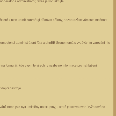
oderátor a administrátor, takže je kontaktujte.
které z nich úplně zabraňují přidávat přílohy, nezobrazí se vám tato možnost
 v kompetenci administrátorů fóra a phpBB Group nemá s vydáváním varování nic
e na formulář, kde vyplníte všechny nezbytné informace pro nahlášení
dající nástroje.
ání, nebo jste byli umístěny do skupiny, u které je schvalování vyžadováno.