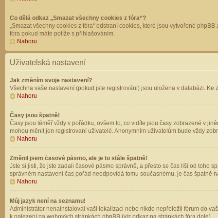
Co dělá odkaz „Smazat všechny cookies z fóra“?
„Smazat všechny cookies z fóra“ odstraní cookies, které jsou vytvořené phpBB a
fóra pokud máte potíže s přihlašováním.
Nahoru
Uživatelská nastavení
Jak změním svoje nastavení?
Všechna vaše nastavení (pokud jste registrováni) jsou uložena v databázi. Ke 
Nahoru
Časy jsou špatně!
Časy jsou téměř vždy v pořádku, ovšem to, co vidíte jsou časy zobrazené v jin
mohou měnit jen registrovaní uživatelé. Anonymním uživatelům bude vždy zobr
Nahoru
Změnil jsem časové pásmo, ale je to stále špatně!
Jste si jisti, že jste zadali časové pásmo správně, a přesto se čas liší od to
správném nastavení čas pořád neodpovídá tomu současnému, je čas špatně na
Nahoru
Můj jazyk není na seznamu!
Administrátor nenainstaloval vaši lokalizaci nebo nikdo nepřeložil fórum do va
k nalezení na webových stránkách phpBB (viz odkaz na stránkách fóra dole).