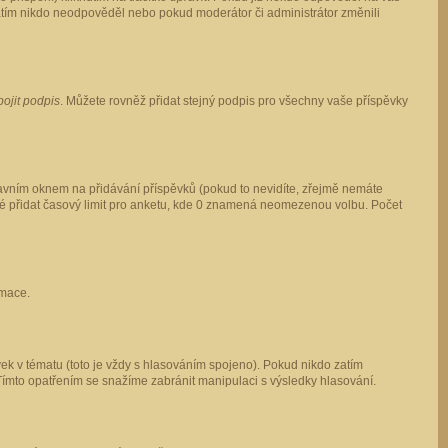
 zatím nikdo neodpověděl nebo pokud moderátor či administrátor změnili
pojit podpis
. Můžete rovněž přidat stejný podpis pro všechny vaše příspěvky
vním oknem na přidávání příspěvků (pokud to nevidíte, zřejmě nemáte
ké přidat časový limit pro anketu, kde 0 znamená neomezenou volbu. Počet
rmace.
ek v tématu (toto je vždy s hlasováním spojeno). Pokud nikdo zatím
Tímto opatřením se snažíme zabránit manipulaci s výsledky hlasování.