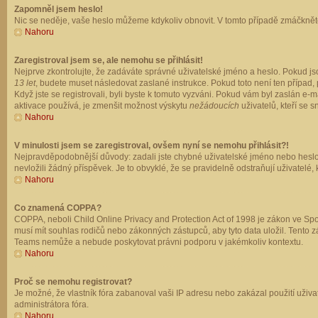
Zapomněl jsem heslo!
Nic se neděje, vaše heslo můžeme kdykoliv obnovit. V tomto případě zmáčkněte
Nahoru
Zaregistroval jsem se, ale nemohu se přihlásit!
Nejprve zkontrolujte, že zadáváte správné uživatelské jméno a heslo. Pokud js
13 let
, budete muset následovat zaslané instrukce. Pokud toto není ten případ, 
Když jste se registrovali, byli byste k tomuto vyzváni. Pokud vám byl zaslán e
aktivace používá, je zmenšit možnost výskytu
nežádoucích
uživatelů, kteří se s
Nahoru
V minulosti jsem se zaregistroval, ovšem nyní se nemohu přihlásit?!
Nejpravděpodobnější důvody: zadali jste chybné uživatelské jméno nebo heslo (z
nevložili žádný příspěvek. Je to obvyklé, že se pravidelně odstraňují uživatelé,
Nahoru
Co znamená COPPA?
COPPA, neboli Child Online Privacy and Protection Act of 1998 je zákon ve Spoj
musí mít souhlas rodičů nebo zákonných zástupců, aby tyto data uložil. Tento zá
Teams nemůže a nebude poskytovat právni podporu v jakémkoliv kontextu.
Nahoru
Proč se nemohu registrovat?
Je možné, že vlastník fóra zabanoval vaši IP adresu nebo zakázal použití uživat
administrátora fóra.
Nahoru