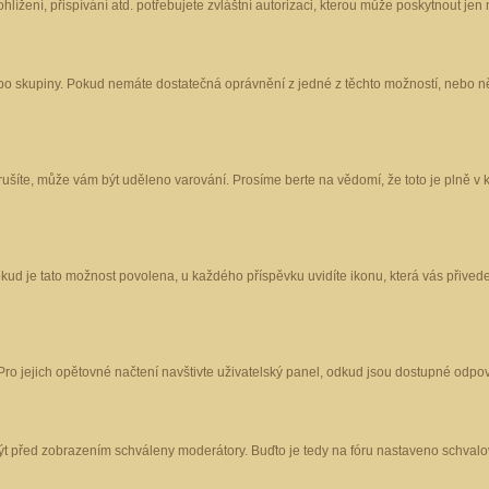
ížení, přispívání atd. potřebujete zvláštní autorizaci, kterou může poskytnout jen m
nebo skupiny. Pokud nemáte dostatečná oprávnění z jedné z těchto možností, nebo ně
porušíte, může vám být uděleno varování. Prosíme berte na vědomí, že toto je plně
okud je tato možnost povolena, u každého příspěvku uvidíte ikonu, která vás přived
o jejich opětovné načtení navštivte uživatelský panel, odkud jsou dostupné odpoví
být před zobrazením schváleny moderátory. Buďto je tedy na fóru nastaveno schvalov