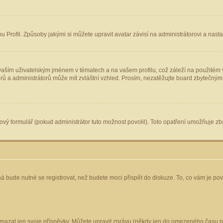
Profil. Způsoby jakými si můžete upravit avatar závisí na administrátorovi a nast
aším uživatelským jménem v tématech a na vašem profilu, což záleží na použitém v
torů a administrátorů může mít zvláštní vzhled. Prosím, nezatěžujte board zbytečným
vý formulář (pokud administrátor tuto možnost povolil). Toto opatření umožňuje zba
á bude nutné se registrovat, než budete moci přispět do diskuze. To, co vám je po
mazat jen svoje příspěvky. Můžete upravit zprávu (někdy jen do omezeného času po 