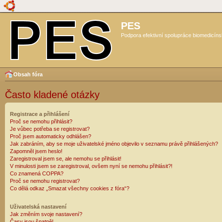
PES
Podpora efektivní spolupráce biomedicíns
Obsah fóra
Často kladené otázky
Registrace a přihlášení
Proč se nemohu přihlásit?
Je vůbec potřeba se registrovat?
Proč jsem automaticky odhlášen?
Jak zabráním, aby se moje uživatelské jméno objevilo v seznamu právě přihlášených?
Zapomněl jsem heslo!
Zaregistroval jsem se, ale nemohu se přihlásit!
V minulosti jsem se zaregistroval, ovšem nyní se nemohu přihlásit?!
Co znamená COPPA?
Proč se nemohu registrovat?
Co dělá odkaz „Smazat všechny cookies z fóra“?
Uživatelská nastavení
Jak změním svoje nastavení?
Časy jsou špatně!