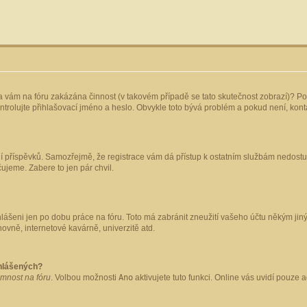
yla vám na fóru zakázána činnost (v takovém případě se tato skutečnost zobrazí)? Po
 zkontrolujte přihlašovací jméno a heslo. Obvykle toto bývá problém a pokud není, ko
ládání příspěvků. Samozřejmě, že registrace vám dá přístup k ostatním službám nedo
čujeme. Zabere to jen pár chvil.
hlášeni jen po dobu práce na fóru. Toto má zabránit zneužití vašeho účtu někým jiným.
ovně, internetové kavárně, univerzitě atd.
ihlášených?
omnost na fóru
. Volbou možnosti
Ano
aktivujete tuto funkci. Online vás uvidí pouze 