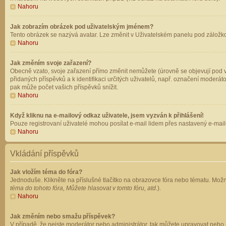
Nahoru
Jak zobrazím obrázek pod uživatelským jménem?
Tento obrázek se nazývá avatar. Lze změnit v Uživatelském panelu pod záložkou 
Nahoru
Jak změním svoje zařazení?
Obecně vzato, svoje zařazení přímo změnit nemůžete (úrovně se objevují pod v
přidaných příspěvků a k identifikaci určitých uživatelů, např. označení moderá
pak může počet vašich příspěvků snížit.
Nahoru
Když kliknu na e-mailový odkaz uživatele, jsem vyzván k přihlášení!
Pouze registrovaní uživatelé mohou posílat e-mail lidem přes nastavený e-mailo
Nahoru
Vkládání příspěvků
Jak vložím téma do fóra?
Jednoduše. Klikněte na příslušné tlačítko na obrazovce fóra nebo tématu. Možn
téma do tohoto fóra, Můžete hlasovat v tomto fóru, atd.
).
Nahoru
Jak změním nebo smažu příspěvek?
V případě, že nejste moderátor nebo administrátor, tak můžete upravovat nebo 