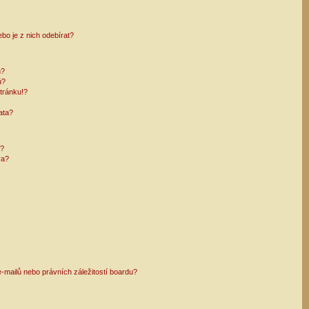
bo je z nich odebírat?
h?
ů?
tránku!?
ata?
i?
ra?
mailů nebo právních záležitostí boardu?