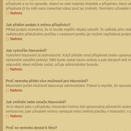
příspěvek a vy ho upravíte, objeví se vám malinký dodatek u příspěvku, který u
příspěvek (ti by měli sami zanechat vzkaz proč jej změnili). Normální uživate
Nahoru
Jak přidám podpis k mému příspěvku?
Přidat podpis znamená, že si musíte nejdřív nějaký vytvořit. To uděláte přes st
zaškrtnutím příslušného políčka v nastavení profilu (je možné nepřidávat podp
Nahoru
Jak vytvořím hlasování?
Vytvoření hlasování je jednoduché. Když přidáte nový příspěvek (nebo upravuje
oprávnění vytvářet ankety). Měli byste zadat název ankety a pak alespoň dvě 
odpovědí, které můžete zadat, určuje administrátor boardu.
Nahoru
Proč nemohu přidat více možností pro hlasování?
Maximální počet možností stanovuje administrátor. Pokud si myslíte, že opravdu
Nahoru
Jak změním nebo smažu hlasování?
Je to stejné jako s příspěvky, hlasování mohou být upravována původním autor
nehlasoval, pak uživatelé mohou vymazat nebo změnit položku v hlasování, v př
Nahoru
Proč se nemohu dostat k fóru?