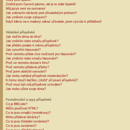
Změnil jsem časové pásmo, ale je to stále špatně!
Můj jazyk není na seznamu!
Jak zobrazím obrázek pod uživatelským jménem?
Jak změním svoje zařazení?
Když kliknu na e-mailový odkaz uživatele, jsem vyzván k přihlášení!
Vkládání příspěvků
Jak vložím téma do fóra?
Jak změním nebo smažu příspěvek?
Jak přidám podpis k mému příspěvku?
Jak vytvořím hlasování?
Proč nemohu přidat více možností pro hlasování?
Jak změním nebo smažu hlasování?
Proč se nemohu dostat k fóru?
Proč nemohu přidávat přílohy?
Proč jsem obdržel varování?
Jak mohu nahlásit příspěvek moderátorům?
K čemu slouží tlačítko „Uložit“ při psaní příspěvků?
Proč musí být můj příspěvek schválen?
Jak mohu oživit svoje téma?
Formátování a typy příspěvků
Co je BBCode?
Můžu používat HTML?
Co to jsou smajlíci (emotikony)?
Mohu přidávat obrázky?
Co to jsou Globální oznámení?
Co to jsou oznámení?