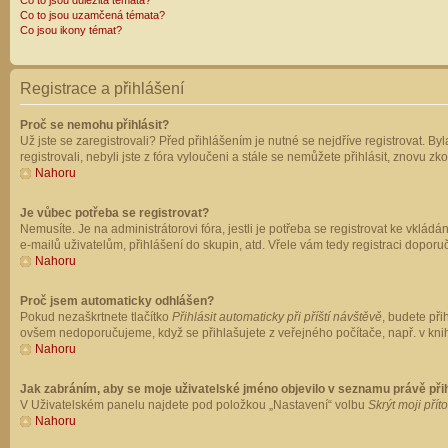
Co to jsou důležitá témata?
Co to jsou uzamčená témata?
Co jsou ikony témat?
Registrace a přihlášení
Proč se nemohu přihlásit?
Už jste se zaregistrovali? Před přihlášením je nutné se nejdříve registrovat. B
registrovali, nebyli jste z fóra vyloučeni a stále se nemůžete přihlásit, znovu
Nahoru
Je vůbec potřeba se registrovat?
Nemusíte. Je na administrátorovi fóra, jestli je potřeba se registrovat ke vk
e-mailů uživatelům, přihlášení do skupin, atd. Vřele vám tedy registraci doporu
Nahoru
Proč jsem automaticky odhlášen?
Pokud nezaškrtnete tlačítko
Přihlásit automaticky při příští návštěvě
, budete při
ovšem nedoporučujeme, když se přihlašujete z veřejného počítače, např. v knih
Nahoru
Jak zabráním, aby se moje uživatelské jméno objevilo v seznamu právě př
V Uživatelském panelu najdete pod položkou „Nastavení“ volbu
Skrýt moji přít
Nahoru