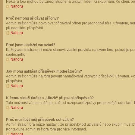
Některá fóra mohou být znepřístupněna určitým lidem či skupinám. Ke čtení, prohl
Nahoru
Proč nemohu přidávat přílohy?
Administrátor může povolovat přidávání příloh pro jednotlivá fóra, uživatele, 
při odesílání příspěvků.
Nahoru
Proč jsem obdržel varování?
Každý administrátor si může stanovit vlastní pravidla na svém fóru, pokud je 
společného.
Nahoru
Jak mohu nahlásit příspěvek moderátorům?
Administrátor může na fóru povolit nahlašování vadných příspěvků uživateli. P
příspěvku.
Nahoru
K čemu slouží tlačítko „Uložit“ při psaní příspěvků?
Tato možnost vám umožňuje uložit si rozepsané zprávy pro pozdější odeslání. Pr
Nahoru
Proč musí být můj příspěvek schválen?
Administrátor fóra může nastavit, že příspěvky od uživatelů nebo skupin musí 
Kontaktujte administrátora fóra pro více informací.
Nahoru