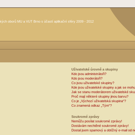
kých oborů MU a VUT Brno s účastí aplikační sféry 2009 - 2012
Uživatelské úrovně a skupiny
Kdo jsou administrátoři?
Kdo jsou moderátoři?
Co jsou uživatelské skupiny?
Kde jsou uživatelské skupiny a jak se mohu
Jak se stanu moderátorem uživatelské sku
Proč mají některé skupiny jinou barvu?
Co je „Výchozí uživatelská skupina“?
Co znamená odkaz „Tým“?
Soukromé zprávy
Nemůžu posílat soukromé zprávy!
Dostávám nechtěné soukromé zprávy!
Dostal jsem spamový a obtížný e-mail od n