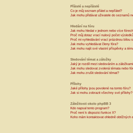
Přátelé a nepřátelé
Co je můj seznam přátel a nepřátel?
Jak mohu přidávat uživatele do seznamů ne
Hledání na fóru
Jak mohu hledat v jednom nebo více fórec
Proč můj dotaz vrací nulový počet výsledk
Proč mi vyhledávání vrací prázdnou bílou s
Jak mohu vyhledávat členy fóra?
Jak mohu najít své vlastní příspěvky a tém
Sledování témat a záložky
Jaký je rozdíl mezi sledováním a záložkam
Jak mohu sledovat zvolená témata nebo fó
Jak mohu zrušit sledování témat?
Přílohy
Jaké přílohy jsou povolené na tomto fóru?
Jak si mohu zobrazit všechny své přílohy?
Záležitosti okolo phpBB 3
Kdo napsal tento program?
Proč není k dispozici funkce X?
Koho mám kontaktovat ohledně obtížných e-