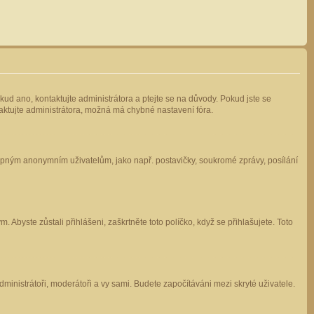
kud ano, kontaktujte administrátora a ptejte se na důvody. Pokud jste se
ntaktujte administrátora, možná má chybné nastavení fóra.
stupným anonymním uživatelům, jako např. postavičky, soukromé zprávy, posílání
 Abyste zůstali přihlášeni, zaškrtněte toto políčko, když se přihlašujete. Toto
administrátoři, moderátoři a vy sami. Budete započítáváni mezi skryté uživatele.