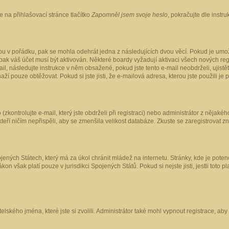
 na přihlašovací stránce tlačítko
Zapomněl jsem svoje heslo
, pokračujte dle instr
ou v pořádku, pak se mohla odehrát jedna z následujících dvou věcí. Pokud je umož
pak váš účet musí být aktivován. Některé boardy vyžadují aktivaci všech nových reg
-mail, následujte instrukce v něm obsažené, pokud jste tento e-mail neobdrželi, uji
naží pouze obtěžovat. Pokud si jste jisti, že e-mailová adresa, kterou jste použili je
kontrolujte e-mail, který jste obdrželi při registraci) nebo administrátor z nějaké
 kteří ničím nepřispěli, aby se zmenšila velikost databáze. Zkuste se zaregistrovat z
ených Státech, který má za úkol chránit mládež na internetu. Stránky, kde je poten
kon však platí pouze v jurisdikci Spojených Států. Pokud si nejste jisti, jestli tot
elského jména, které jste si zvolili. Administrátor také mohl vypnout registrace, ab