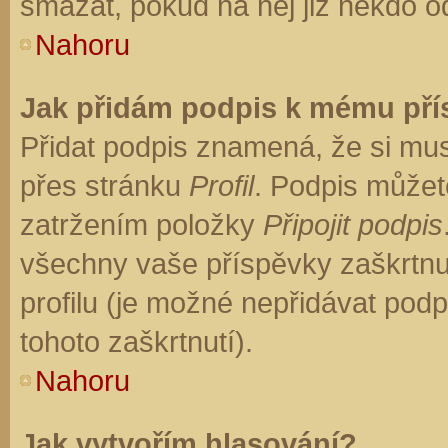
smazat, pokud na něj již někdo o
Nahoru
Jak přidám podpis k mému př
Přidat podpis znamená, že si musí
přes stránku
Profil
. Podpis můžet
zatržením položky
Připojit podpis
všechny vaše příspěvky zaškrtnu
profilu (je možné nepřidávat po
tohoto zaškrtnutí).
Nahoru
Jak vytvořím hlasování?