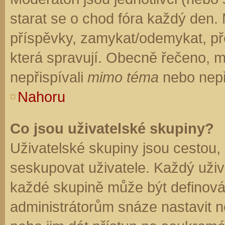
starat se o chod fóra každý den.
příspěvky, zamykat/odemykat, př
která spravují. Obecně řečeno, mo
nepřispívali
mimo téma
nebo nepři
Nahoru
Co jsou uživatelské skupiny?
Uživatelské skupiny jsou cestou,
seskupovat uživatele. Každý uživa
každé skupině může být definován
administrátorům snáze nastavit n