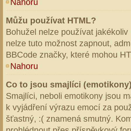
Nahoru
Můžu používat HTML?
Bohužel nelze používat jakékoliv
nelze tuto možnost zapnout, admi
BBCode značky, které mohou HT
Nahoru
Co to jsou smajlíci (emotikony
Smajlíci, neboli emotikony jsou m
k vyjádření výrazu emocí za použ
šťastný, :( znamená smutný. Kom
prohlédnout přes příspěvkový for