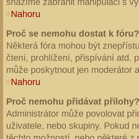
snažíme zabránit manipulaci s vý
Nahoru
Proč se nemohu dostat k fóru
Některá fóra mohou být znepříst
čtení, prohlížení, přispívání atd. 
může poskytnout jen moderátor a a
Nahoru
Proč nemohu přidávat přílohy
Administrátor může povolovat přid
uživatele, nebo skupiny. Pokud 
těchto možností, nebo některé z n