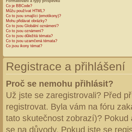
Formátování a typy příspěvků
Co je BBCode?
Můžu používat HTML?
Co to jsou smajlíci (emotikony)?
Mohu přidávat obrázky?
Co to jsou Globální oznámení?
Co to jsou oznámení?
Co to jsou důležitá témata?
Co to jsou uzamčená témata?
Co jsou ikony témat?
Registrace a přihlášení
Proč se nemohu přihlásit?
Už jste se zaregistrovali? Před p
registrovat. Byla vám na fóru za
tato skutečnost zobrazí)? Pokud a
se na důvody. Pokud jste se regist