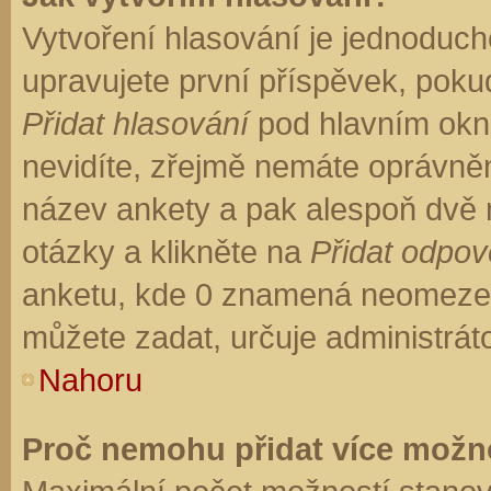
Vytvoření hlasování je jednoduch
upravujete první příspěvek, pokud
Přidat hlasování
pod hlavním okn
nevidíte, zřejmě nemáte oprávněn
název ankety a pak alespoň dvě
otázky a klikněte na
Přidat odpo
anketu, kde 0 znamená neomezen
můžete zadat, určuje administrát
Nahoru
Proč nemohu přidat více možno