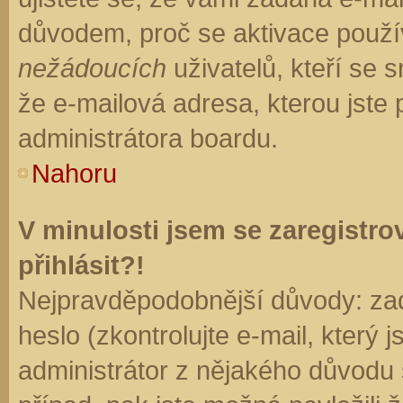
důvodem, proč se aktivace použí
nežádoucích
uživatelů, kteří se s
že e-mailová adresa, kterou jste p
administrátora boardu.
Nahoru
V minulosti jsem se zaregistr
přihlásit?!
Nejpravděpodobnější důvody: zad
heslo (zkontrolujte e-mail, který j
administrátor z nějakého důvodu 