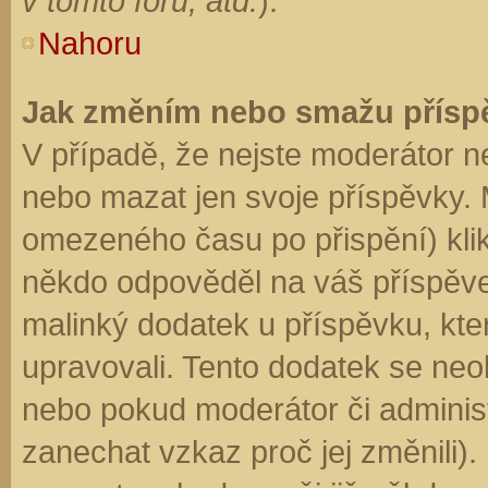
v tomto fóru, atd.
).
Nahoru
Jak změním nebo smažu přísp
V případě, že nejste moderátor n
nebo mazat jen svoje příspěvky. 
omezeného času po přispění) klik
někdo odpověděl na váš příspěve
malinký dodatek u příspěvku, kter
upravovali. Tento dodatek se neo
nebo pokud moderátor či administr
zanechat vzkaz proč jej změnili)