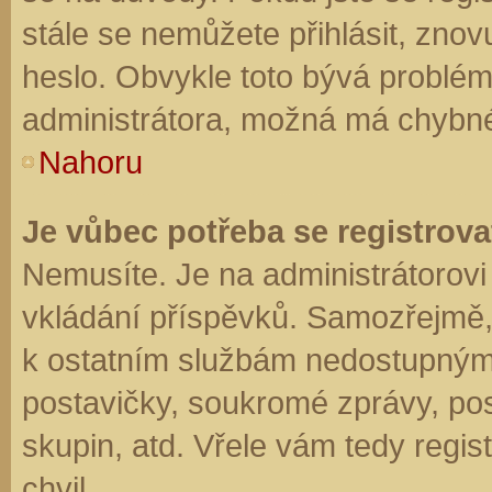
stále se nemůžete přihlásit, znov
heslo. Obvykle toto bývá problém
administrátora, možná má chybné
Nahoru
Je vůbec potřeba se registrova
Nemusíte. Je na administrátorovi f
vkládání příspěvků. Samozřejmě,
k ostatním službám nedostupným
postavičky, soukromé zprávy, posí
skupin, atd. Vřele vám tedy regis
chvil.