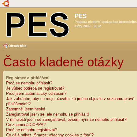
PES
Podpora efektivní spolupráce biomedicín
sféry 2009 - 2012
Obsah fóra
Často kladené otázky
Registrace a přihlášení
Proč se nemohu přihlásit?
Je vůbec potřeba se registrovat?
Proč jsem automaticky odhlášen?
Jak zabráním, aby se moje uživatelské jméno objevilo v seznamu právě
přihlášených?
Zapomněl jsem heslo!
Zaregistroval jsem se, ale nemohu se přihlásit!
V minulosti jsem se zaregistroval, ovšem nyní se nemohu přihlásit?!
Co znamená COPPA?
Proč se nemohu registrovat?
Co dělá odkaz „Smazat všechny cookies z fóra“?