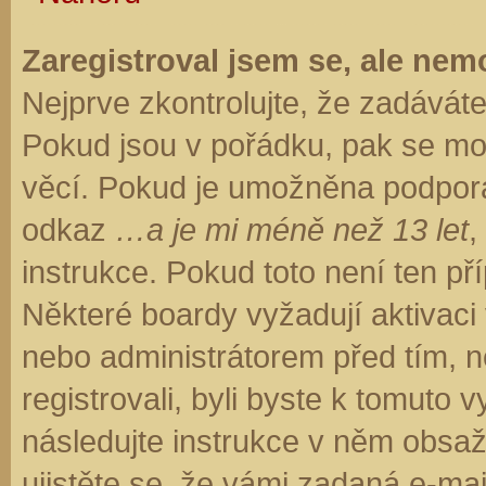
Zaregistroval jsem se, ale nemo
Nejprve zkontrolujte, že zadávát
Pokud jsou v pořádku, pak se moh
věcí. Pokud je umožněna podpora C
odkaz
…a je mi méně než 13 let
,
instrukce. Pokud toto není ten př
Některé boardy vyžadují aktivaci
nebo administrátorem před tím, ne
registrovali, byli byste k tomuto
následujte instrukce v něm obsaže
ujistěte se, že vámi zadaná e-ma