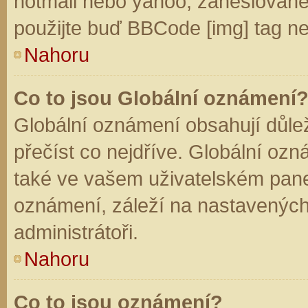
hotmail nebo yahoo, zaheslované
použijte buď BBCode [img] tag ne
Nahoru
Co to jsou Globální oznámení
Globální oznámení obsahují důleži
přečíst co nejdříve. Globální oz
také ve vašem uživatelském panelu
oznámení, záleží na nastavených
administrátoři.
Nahoru
Co to jsou oznámení?