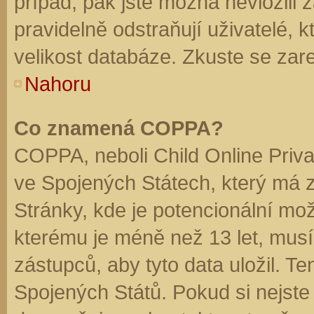
případ, pak jste možná nevložili 
pravidelně odstraňují uživatelé, k
velikost databáze. Zkuste se zare
Nahoru
Co znamená COPPA?
COPPA, neboli Child Online Priva
ve Spojených Státech, který má z
Stránky, kde je potencionální mož
kterému je méně než 13 let, mus
zástupců, aby tyto data uložil. Te
Spojených Států. Pokud si nejste jis