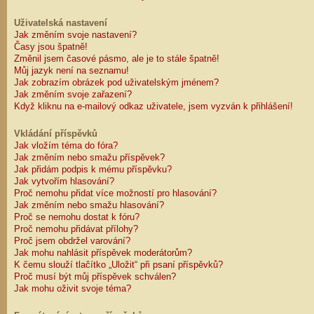
Uživatelská nastavení
Jak změním svoje nastavení?
Časy jsou špatně!
Změnil jsem časové pásmo, ale je to stále špatně!
Můj jazyk není na seznamu!
Jak zobrazím obrázek pod uživatelským jménem?
Jak změním svoje zařazení?
Když kliknu na e-mailový odkaz uživatele, jsem vyzván k přihlášení!
Vkládání příspěvků
Jak vložím téma do fóra?
Jak změním nebo smažu příspěvek?
Jak přidám podpis k mému příspěvku?
Jak vytvořím hlasování?
Proč nemohu přidat více možností pro hlasování?
Jak změním nebo smažu hlasování?
Proč se nemohu dostat k fóru?
Proč nemohu přidávat přílohy?
Proč jsem obdržel varování?
Jak mohu nahlásit příspěvek moderátorům?
K čemu slouží tlačítko „Uložit“ při psaní příspěvků?
Proč musí být můj příspěvek schválen?
Jak mohu oživit svoje téma?