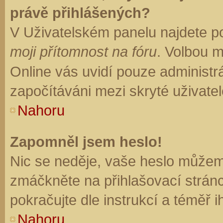
právě přihlášených?
V Uživatelském panelu najdete p
moji přítomnost na fóru
. Volbou 
Online vás uvidí pouze administrá
započítáváni mezi skryté uživatel
Nahoru
Zapomněl jsem heslo!
Nic se neděje, vaše heslo můžem
zmáčkněte na přihlašovací stránc
pokračujte dle instrukcí a téměř i
Nahoru