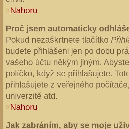
Nahoru
Proč jsem automaticky odhláš
Pokud nezaškrtnete tlačítko
Přihl
budete přihlášeni jen po dobu prá
vašeho účtu někým jiným. Abyste z
políčko, když se přihlašujete. T
přihlašujete z veřejného počítače
univerzitě atd.
Nahoru
Jak zabráním, aby se moje uži