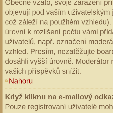
Obecně vzato, svoje zařazení př
objevují pod vaším uživatelským
což záleží na použitém vzhledu).
úrovní k rozlišení počtu vámi přid
uživatelů, např. označení moderá
vzhled. Prosím, nezatěžujte boar
dosáhli vyšší úrovně. Moderátor
vašich příspěvků snížit.
Nahoru
Když kliknu na e-mailový odkaz
Pouze registrovaní uživatelé moh