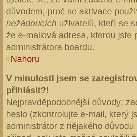
důvodem, proč se aktivace použí
nežádoucích
uživatelů, kteří se s
že e-mailová adresa, kterou jste p
administrátora boardu.
Nahoru
V minulosti jsem se zaregistr
přihlásit?!
Nejpravděpodobnější důvody: zad
heslo (zkontrolujte e-mail, který j
administrátor z nějakého důvodu 