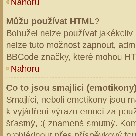
Nahoru
Můžu používat HTML?
Bohužel nelze používat jakékoliv
nelze tuto možnost zapnout, admi
BBCode značky, které mohou HT
Nahoru
Co to jsou smajlíci (emotikony
Smajlíci, neboli emotikony jsou m
k vyjádření výrazu emocí za použ
šťastný, :( znamená smutný. Kom
prohlédnout přes příspěvkový for