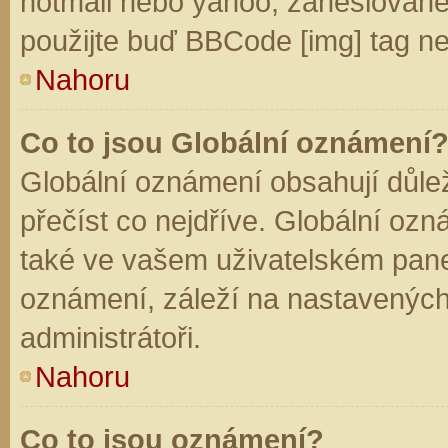
hotmail nebo yahoo, zaheslované
použijte buď BBCode [img] tag ne
Nahoru
Co to jsou Globální oznámení
Globální oznámení obsahují důleži
přečíst co nejdříve. Globální oz
také ve vašem uživatelském panelu
oznámení, záleží na nastavených
administrátoři.
Nahoru
Co to jsou oznámení?