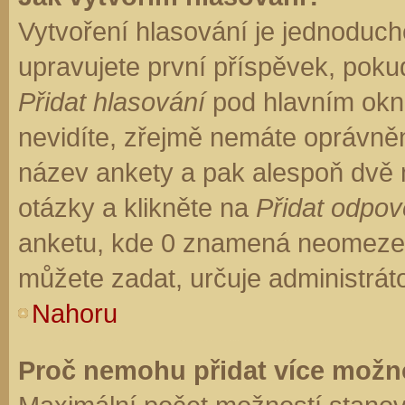
Vytvoření hlasování je jednoduch
upravujete první příspěvek, pokud
Přidat hlasování
pod hlavním okn
nevidíte, zřejmě nemáte oprávněn
název ankety a pak alespoň dvě
otázky a klikněte na
Přidat odpo
anketu, kde 0 znamená neomezen
můžete zadat, určuje administrát
Nahoru
Proč nemohu přidat více možno