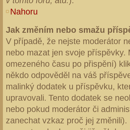
v tomto fóru, atd.
).
Nahoru
Jak změním nebo smažu přísp
V případě, že nejste moderátor n
nebo mazat jen svoje příspěvky. 
omezeného času po přispění) klik
někdo odpověděl na váš příspěve
malinký dodatek u příspěvku, kter
upravovali. Tento dodatek se neo
nebo pokud moderátor či administr
zanechat vzkaz proč jej změnili)