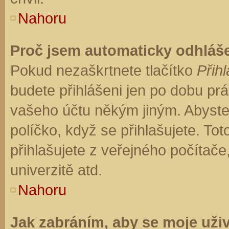
Nahoru
Proč jsem automaticky odhláš
Pokud nezaškrtnete tlačítko
Přihl
budete přihlášeni jen po dobu prá
vašeho účtu někým jiným. Abyste z
políčko, když se přihlašujete. T
přihlašujete z veřejného počítače
univerzitě atd.
Nahoru
Jak zabráním, aby se moje uži