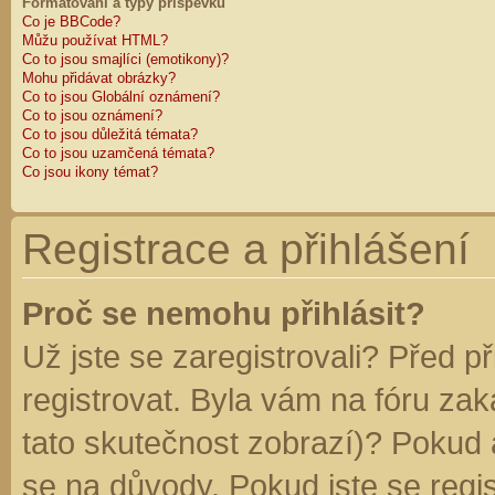
Formátování a typy příspěvků
Co je BBCode?
Můžu používat HTML?
Co to jsou smajlíci (emotikony)?
Mohu přidávat obrázky?
Co to jsou Globální oznámení?
Co to jsou oznámení?
Co to jsou důležitá témata?
Co to jsou uzamčená témata?
Co jsou ikony témat?
Registrace a přihlášení
Proč se nemohu přihlásit?
Už jste se zaregistrovali? Před p
registrovat. Byla vám na fóru za
tato skutečnost zobrazí)? Pokud a
se na důvody. Pokud jste se regist