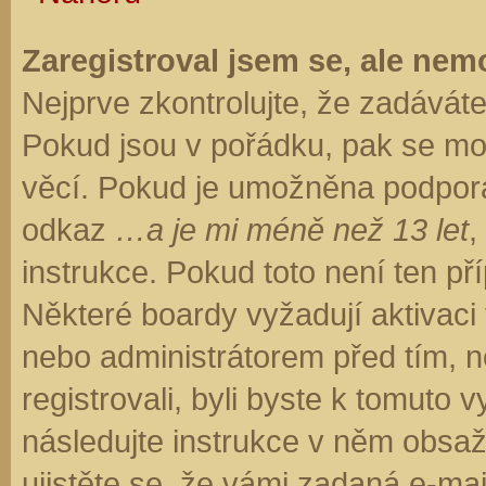
Zaregistroval jsem se, ale nemo
Nejprve zkontrolujte, že zadávát
Pokud jsou v pořádku, pak se moh
věcí. Pokud je umožněna podpora C
odkaz
…a je mi méně než 13 let
,
instrukce. Pokud toto není ten př
Některé boardy vyžadují aktivaci
nebo administrátorem před tím, ne
registrovali, byli byste k tomuto
následujte instrukce v něm obsaže
ujistěte se, že vámi zadaná e-ma