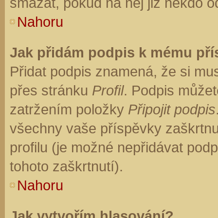
smazat, pokud na něj již někdo o
Nahoru
Jak přidám podpis k mému př
Přidat podpis znamená, že si musí
přes stránku
Profil
. Podpis můžet
zatržením položky
Připojit podpis
všechny vaše příspěvky zaškrtnu
profilu (je možné nepřidávat po
tohoto zaškrtnutí).
Nahoru
Jak vytvořím hlasování?