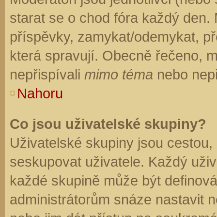
starat se o chod fóra každý den.
příspěvky, zamykat/odemykat, př
která spravují. Obecně řečeno, mo
nepřispívali
mimo téma
nebo nepři
Nahoru
Co jsou uživatelské skupiny?
Uživatelské skupiny jsou cestou,
seskupovat uživatele. Každý uživa
každé skupině může být definován
administrátorům snáze nastavit n