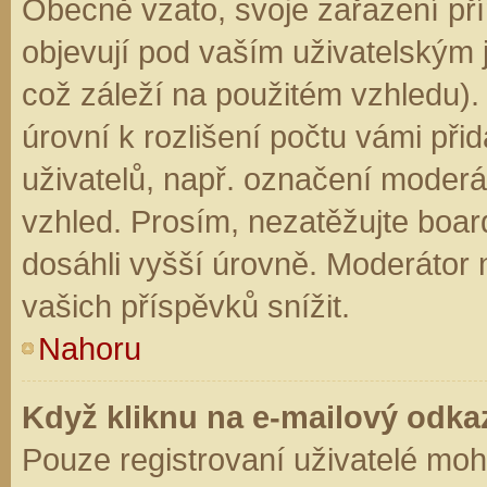
Obecně vzato, svoje zařazení př
objevují pod vaším uživatelským
což záleží na použitém vzhledu).
úrovní k rozlišení počtu vámi přid
uživatelů, např. označení moderá
vzhled. Prosím, nezatěžujte boar
dosáhli vyšší úrovně. Moderátor
vašich příspěvků snížit.
Nahoru
Když kliknu na e-mailový odkaz
Pouze registrovaní uživatelé moh