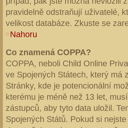
případ, pak jste možná nevložili 
pravidelně odstraňují uživatelé, k
velikost databáze. Zkuste se zare
Nahoru
Co znamená COPPA?
COPPA, neboli Child Online Priva
ve Spojených Státech, který má z
Stránky, kde je potencionální mož
kterému je méně než 13 let, mus
zástupců, aby tyto data uložil. Te
Spojených Států. Pokud si nejste jis