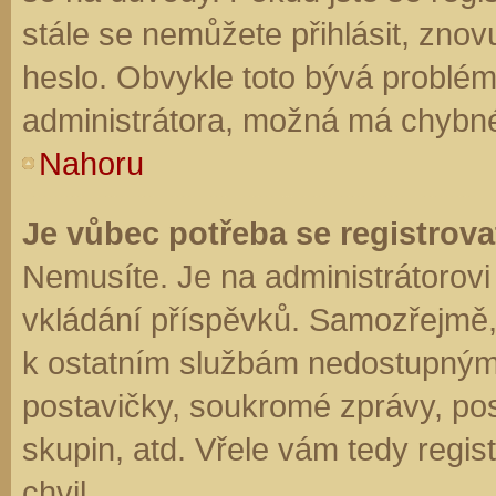
stále se nemůžete přihlásit, znov
heslo. Obvykle toto bývá problém
administrátora, možná má chybné
Nahoru
Je vůbec potřeba se registrova
Nemusíte. Je na administrátorovi f
vkládání příspěvků. Samozřejmě,
k ostatním službám nedostupným
postavičky, soukromé zprávy, posí
skupin, atd. Vřele vám tedy regis
chvil.