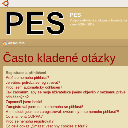
PES
Podpora efektivní spolupráce biomedicín
sféry 2009 - 2012
Obsah fóra
Často kladené otázky
Registrace a přihlášení
Proč se nemohu přihlásit?
Je vůbec potřeba se registrovat?
Proč jsem automaticky odhlášen?
Jak zabráním, aby se moje uživatelské jméno objevilo v seznamu právě
přihlášených?
Zapomněl jsem heslo!
Zaregistroval jsem se, ale nemohu se přihlásit!
V minulosti jsem se zaregistroval, ovšem nyní se nemohu přihlásit?!
Co znamená COPPA?
Proč se nemohu registrovat?
Co dělá odkaz „Smazat všechny cookies z fóra“?