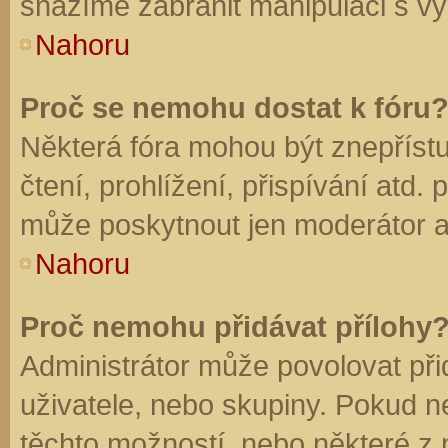
snažíme zabránit manipulaci s vý
Nahoru
Proč se nemohu dostat k fóru
Některá fóra mohou být znepříst
čtení, prohlížení, přispívání atd. 
může poskytnout jen moderátor a a
Nahoru
Proč nemohu přidávat přílohy
Administrátor může povolovat přid
uživatele, nebo skupiny. Pokud 
těchto možností, nebo některé z n