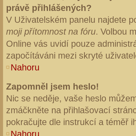
právě přihlášených?
V Uživatelském panelu najdete p
moji přítomnost na fóru
. Volbou 
Online vás uvidí pouze administrá
započítáváni mezi skryté uživatel
Nahoru
Zapomněl jsem heslo!
Nic se neděje, vaše heslo můžem
zmáčkněte na přihlašovací stránc
pokračujte dle instrukcí a téměř i
Nahoru