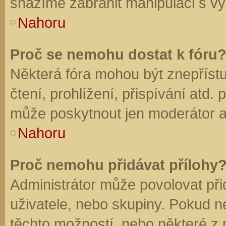
snažíme zabránit manipulaci s vý
Nahoru
Proč se nemohu dostat k fóru
Některá fóra mohou být znepříst
čtení, prohlížení, přispívání atd. 
může poskytnout jen moderátor a a
Nahoru
Proč nemohu přidávat přílohy
Administrátor může povolovat přid
uživatele, nebo skupiny. Pokud 
těchto možností, nebo některé z n