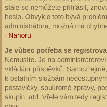
stále se nemůžete přihlásit, znov
heslo. Obvykle toto bývá problém
administrátora, možná má chybné
Nahoru
Je vůbec potřeba se registrova
Nemusíte. Je na administrátorovi f
vkládání příspěvků. Samozřejmě,
k ostatním službám nedostupným
postavičky, soukromé zprávy, posí
skupin, atd. Vřele vám tedy regis
chvil.