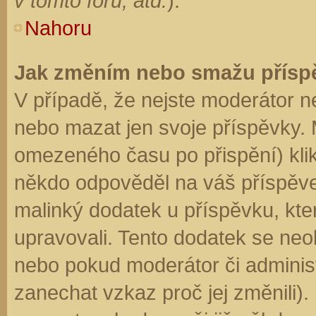
v tomto fóru, atd.
).
Nahoru
Jak změním nebo smažu přísp
V případě, že nejste moderátor n
nebo mazat jen svoje příspěvky. 
omezeného času po přispění) klik
někdo odpověděl na váš příspěve
malinký dodatek u příspěvku, kter
upravovali. Tento dodatek se neo
nebo pokud moderátor či administr
zanechat vzkaz proč jej změnili)