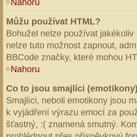
Nahoru
Můžu používat HTML?
Bohužel nelze používat jakékoliv
nelze tuto možnost zapnout, admi
BBCode značky, které mohou HT
Nahoru
Co to jsou smajlíci (emotikony
Smajlíci, neboli emotikony jsou m
k vyjádření výrazu emocí za použ
šťastný, :( znamená smutný. Kom
prohlédnout přes příspěvkový for