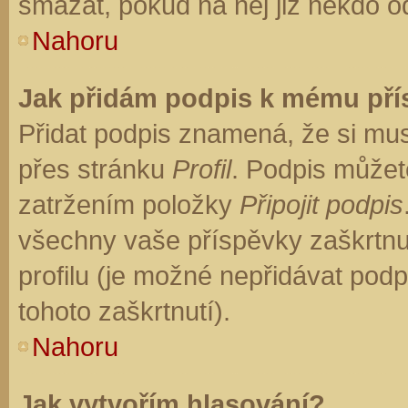
smazat, pokud na něj již někdo o
Nahoru
Jak přidám podpis k mému př
Přidat podpis znamená, že si musí
přes stránku
Profil
. Podpis můžet
zatržením položky
Připojit podpis
všechny vaše příspěvky zaškrtnu
profilu (je možné nepřidávat po
tohoto zaškrtnutí).
Nahoru
Jak vytvořím hlasování?