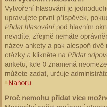
Vytvoření hlasování je jednoduch
upravujete první příspěvek, pokud
Přidat hlasování
pod hlavním okn
nevidíte, zřejmě nemáte oprávněn
název ankety a pak alespoň dvě
otázky a klikněte na
Přidat odpo
anketu, kde 0 znamená neomezen
můžete zadat, určuje administrát
Nahoru
Proč nemohu přidat více možno