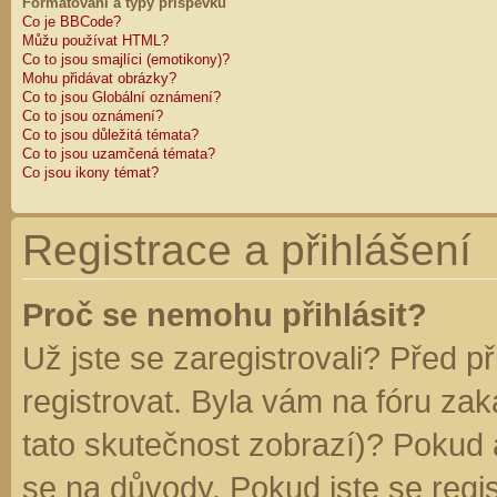
Formátování a typy příspěvků
Co je BBCode?
Můžu používat HTML?
Co to jsou smajlíci (emotikony)?
Mohu přidávat obrázky?
Co to jsou Globální oznámení?
Co to jsou oznámení?
Co to jsou důležitá témata?
Co to jsou uzamčená témata?
Co jsou ikony témat?
Registrace a přihlášení
Proč se nemohu přihlásit?
Už jste se zaregistrovali? Před p
registrovat. Byla vám na fóru za
tato skutečnost zobrazí)? Pokud a
se na důvody. Pokud jste se regist