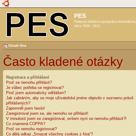
PES
Podpora efektivní spolupráce biomedicín
sféry 2009 - 2012
Obsah fóra
Často kladené otázky
Registrace a přihlášení
Proč se nemohu přihlásit?
Je vůbec potřeba se registrovat?
Proč jsem automaticky odhlášen?
Jak zabráním, aby se moje uživatelské jméno objevilo v seznamu právě
přihlášených?
Zapomněl jsem heslo!
Zaregistroval jsem se, ale nemohu se přihlásit!
V minulosti jsem se zaregistroval, ovšem nyní se nemohu přihlásit?!
Co znamená COPPA?
Proč se nemohu registrovat?
Co dělá odkaz „Smazat všechny cookies z fóra“?