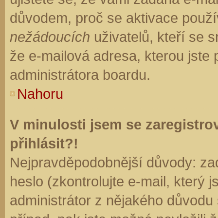
důvodem, proč se aktivace použí
nežádoucích
uživatelů, kteří se s
že e-mailová adresa, kterou jste p
administrátora boardu.
Nahoru
V minulosti jsem se zaregistr
přihlásit?!
Nejpravděpodobnější důvody: zad
heslo (zkontrolujte e-mail, který j
administrátor z nějakého důvodu 