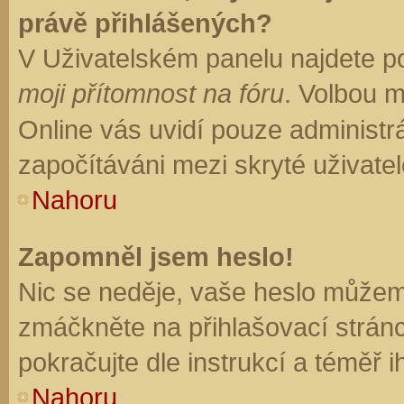
právě přihlášených?
V Uživatelském panelu najdete p
moji přítomnost na fóru
. Volbou 
Online vás uvidí pouze administrá
započítáváni mezi skryté uživatel
Nahoru
Zapomněl jsem heslo!
Nic se neděje, vaše heslo můžem
zmáčkněte na přihlašovací stránc
pokračujte dle instrukcí a téměř i
Nahoru