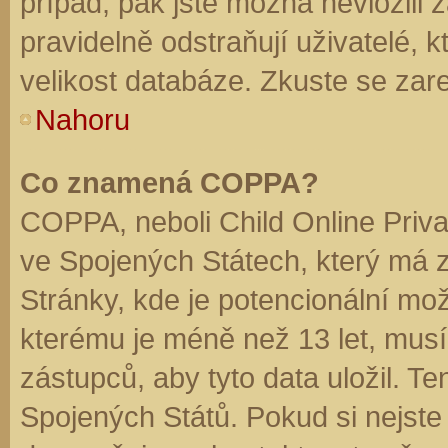
případ, pak jste možná nevložili 
pravidelně odstraňují uživatelé, k
velikost databáze. Zkuste se zare
Nahoru
Co znamená COPPA?
COPPA, neboli Child Online Priva
ve Spojených Státech, který má z
Stránky, kde je potencionální mož
kterému je méně než 13 let, mus
zástupců, aby tyto data uložil. Te
Spojených Států. Pokud si nejste jis