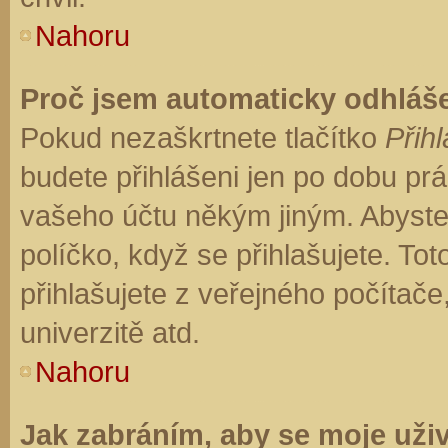
Nahoru
Proč jsem automaticky odhláš
Pokud nezaškrtnete tlačítko
Přihl
budete přihlášeni jen po dobu prá
vašeho účtu někým jiným. Abyste z
políčko, když se přihlašujete. T
přihlašujete z veřejného počítače
univerzitě atd.
Nahoru
Jak zabráním, aby se moje uži