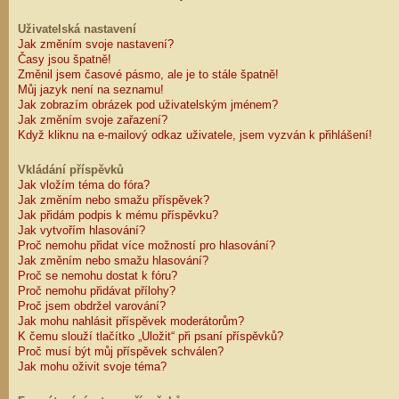
Uživatelská nastavení
Jak změním svoje nastavení?
Časy jsou špatně!
Změnil jsem časové pásmo, ale je to stále špatně!
Můj jazyk není na seznamu!
Jak zobrazím obrázek pod uživatelským jménem?
Jak změním svoje zařazení?
Když kliknu na e-mailový odkaz uživatele, jsem vyzván k přihlášení!
Vkládání příspěvků
Jak vložím téma do fóra?
Jak změním nebo smažu příspěvek?
Jak přidám podpis k mému příspěvku?
Jak vytvořím hlasování?
Proč nemohu přidat více možností pro hlasování?
Jak změním nebo smažu hlasování?
Proč se nemohu dostat k fóru?
Proč nemohu přidávat přílohy?
Proč jsem obdržel varování?
Jak mohu nahlásit příspěvek moderátorům?
K čemu slouží tlačítko „Uložit“ při psaní příspěvků?
Proč musí být můj příspěvek schválen?
Jak mohu oživit svoje téma?