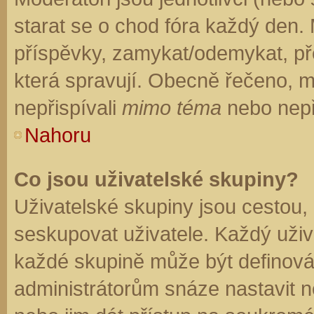
starat se o chod fóra každý den.
příspěvky, zamykat/odemykat, př
která spravují. Obecně řečeno, mo
nepřispívali
mimo téma
nebo nepři
Nahoru
Co jsou uživatelské skupiny?
Uživatelské skupiny jsou cestou,
seskupovat uživatele. Každý uživa
každé skupině může být definován
administrátorům snáze nastavit n