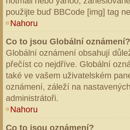
hotmail nebo yahoo, zaheslované
použijte buď BBCode [img] tag ne
Nahoru
Co to jsou Globální oznámení
Globální oznámení obsahují důleži
přečíst co nejdříve. Globální oz
také ve vašem uživatelském panelu
oznámení, záleží na nastavených
administrátoři.
Nahoru
Co to jsou oznámení?