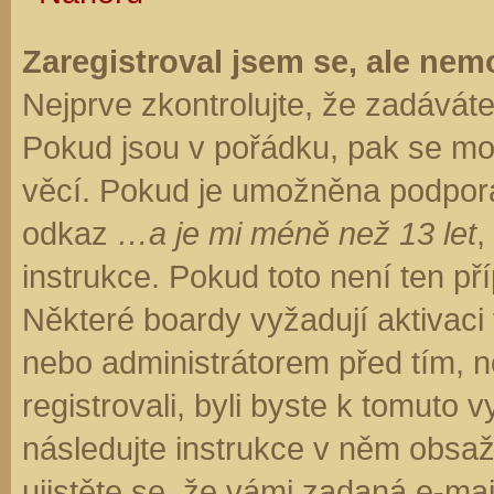
Zaregistroval jsem se, ale nemo
Nejprve zkontrolujte, že zadávát
Pokud jsou v pořádku, pak se moh
věcí. Pokud je umožněna podpora C
odkaz
…a je mi méně než 13 let
,
instrukce. Pokud toto není ten př
Některé boardy vyžadují aktivaci
nebo administrátorem před tím, ne
registrovali, byli byste k tomuto
následujte instrukce v něm obsaže
ujistěte se, že vámi zadaná e-ma