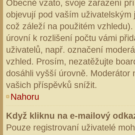
Obecně vzato, svoje zařazení př
objevují pod vaším uživatelským
což záleží na použitém vzhledu).
úrovní k rozlišení počtu vámi přid
uživatelů, např. označení moderá
vzhled. Prosím, nezatěžujte boar
dosáhli vyšší úrovně. Moderátor
vašich příspěvků snížit.
Nahoru
Když kliknu na e-mailový odkaz
Pouze registrovaní uživatelé moh